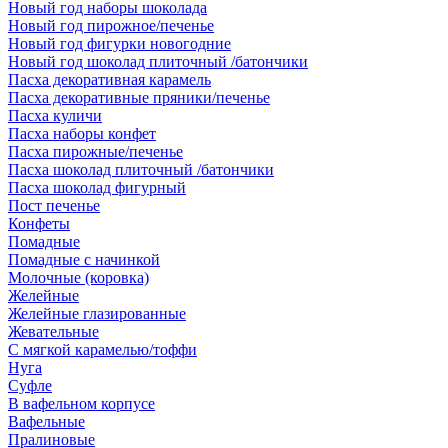
Новый год наборы шоколада
Новый год пирожное/печенье
Новый год фигурки новогодние
Новый год шоколад плиточный /батончики
Пасха декоративная карамель
Пасха декоративные пряники/печенье
Пасха куличи
Пасха наборы конфет
Пасха пирожные/печенье
Пасха шоколад плиточный /батончики
Пасха шоколад фигурный
Пост печенье
Конфеты
Помадные
Помадные с начинкой
Молочные (коровка)
Желейные
Желейные глазированные
Жевательные
С мягкой карамелью/тоффи
Нуга
Суфле
В вафельном корпусе
Вафельные
Пралиновые