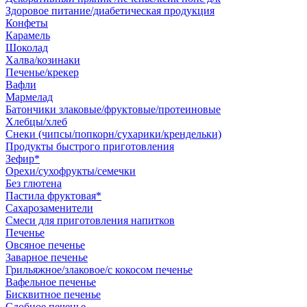
Здоровое питание/диабетическая продукция
Конфеты
Карамель
Шоколад
Халва/козинаки
Печенье/крекер
Вафли
Мармелад
Батончики злаковые/фруктовые/протеиновые
Хлебцы/хлеб
Снеки (чипсы/попкорн/сухарики/крендельки)
Продукты быстрого приготовления
Зефир*
Орехи/сухофрукты/семечки
Без глютена
Пастила фруктовая*
Сахарозаменители
Смеси для приготовления напитков
Печенье
Овсяное печенье
Заварное печенье
Грильяжное/злаковое/с кокосом печенье
Вафельное печенье
Бисквитное печенье
Сдобное печенье