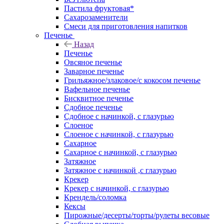
Пастила фруктовая*
Сахарозаменители
Смеси для приготовления напитков
Печенье
Назад
Печенье
Овсяное печенье
Заварное печенье
Грильяжное/злаковое/с кокосом печенье
Вафельное печенье
Бисквитное печенье
Сдобное печенье
Сдобное с начинкой, с глазурью
Слоеное
Слоеное с начинкой, с глазурью
Сахарное
Сахарное с начинкой, с глазурью
Затяжное
Затяжное с начинкой ,с глазурью
Крекер
Крекер с начинкой, с глазурью
Крендель/соломка
Кексы
Пирожные/десерты/торты/рулеты весовые