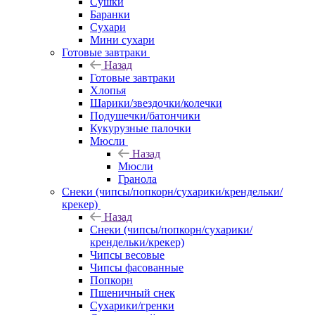
Сушки
Баранки
Сухари
Мини сухари
Готовые завтраки
Назад
Готовые завтраки
Хлопья
Шарики/звездочки/колечки
Подушечки/батончики
Кукурузные палочки
Мюсли
Назад
Мюсли
Гранола
Снеки (чипсы/попкорн/сухарики/крендельки/
крекер)
Назад
Снеки (чипсы/попкорн/сухарики/
крендельки/крекер)
Чипсы весовые
Чипсы фасованные
Попкорн
Пшеничный снек
Сухарики/гренки