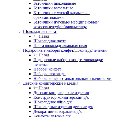
Батончики шоколадные
Батончики вафельные
Батончики с мягкой карамелью
орехами,злаками
Батончики нуговые/ марципановые/
кокосовые/суфле/маршмеллоу
Шоколадная паста
Назад
Шоколадная паста
Паста шоколадная/арахисовая
Подарочные наборы конфет/шоколада/печенья
Назад
Подарочные наборы конфет/шоколада/
печенья
Наборы конфет
Наборы шоколада
Наборы конфет с алкогольными начинками
Детские кондитерские изделия
Назад
Детские кондитерские изделия
Конструктор кондитерский д/к
Шоколадное яйцо д/к
Шоколадные изделия детские д/к
Декоративная карамель д/к
Конфеты детские д/к