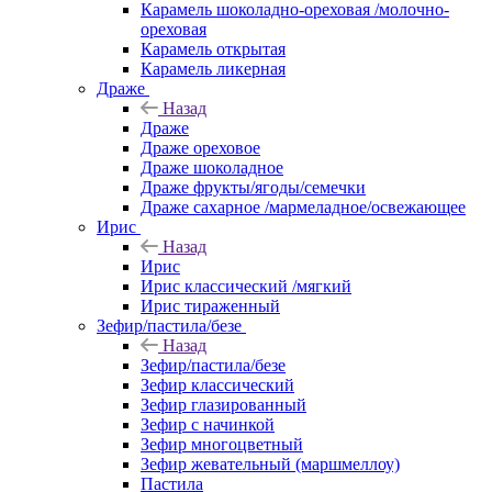
Карамель шоколадно-ореховая /молочно-
ореховая
Карамель открытая
Карамель ликерная
Драже
Назад
Драже
Драже ореховое
Драже шоколадное
Драже фрукты/ягоды/семечки
Драже сахарное /мармеладное/освежающее
Ирис
Назад
Ирис
Ирис классический /мягкий
Ирис тираженный
Зефир/пастила/безе
Назад
Зефир/пастила/безе
Зефир классический
Зефир глазированный
Зефир с начинкой
Зефир многоцветный
Зефир жевательный (маршмеллоу)
Пастила