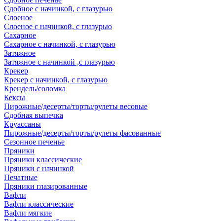
Сдобное с начинкой, с глазурью
Слоеное
Слоеное с начинкой, с глазурью
Сахарное
Сахарное с начинкой, с глазурью
Затяжное
Затяжное с начинкой ,с глазурью
Крекер
Крекер с начинкой, с глазурью
Крендель/соломка
Кексы
Пирожные/десерты/торты/рулеты весовые
Сдобная выпечка
Круассаны
Пирожные/десерты/торты/рулеты фасованные
Сезонное печенье
Пряники
Пряники классические
Пряники с начинкой
Печатные
Пряники глазированные
Вафли
Вафли классические
Вафли мягкие