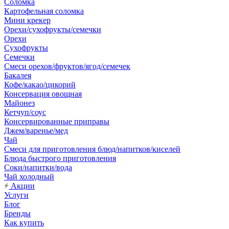
Соломка
Картофельная соломка
Мини крекер
Орехи/сухофрукты/семечки
Орехи
Сухофрукты
Семечки
Смеси орехов/фруктов/ягод/семечек
Бакалея
Кофе/какао/цикорий
Консервация овощная
Майонез
Кетчуп/соус
Консервированные приправы
Джем/варенье/мед
Чай
Смеси для приготовления блюд/напитков/киселей
Блюда быстрого приготовления
Соки/напитки/вода
Чай холодный
Акции
Услуги
Блог
Бренды
Как купить