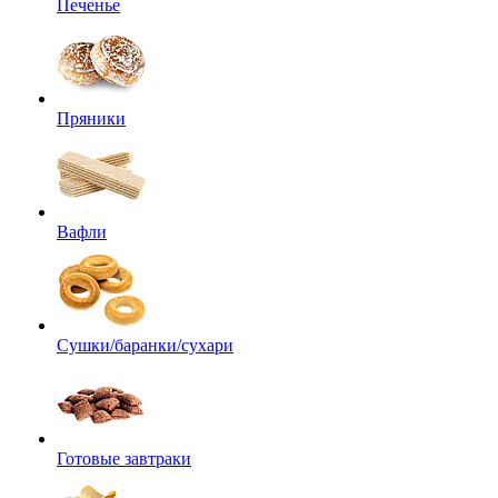
Печенье
Пряники
Вафли
Сушки/баранки/сухари
Готовые завтраки