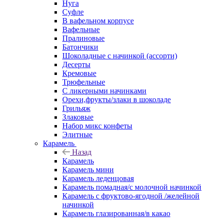
Нуга
Суфле
В вафельном корпусе
Вафельные
Пралиновые
Батончики
Шоколадные с начинкой (ассорти)
Десерты
Кремовые
Трюфельные
С ликерными начинками
Орехи,фрукты/злаки в шоколаде
Грильяж
Злаковые
Набор микс конфеты
Элитные
Карамель
Назад
Карамель
Карамель мини
Карамель леденцовая
Карамель помадная/с молочной начинкой
Карамель с фруктово-ягодной /желейной
начинкой
Карамель глазированная/в какао