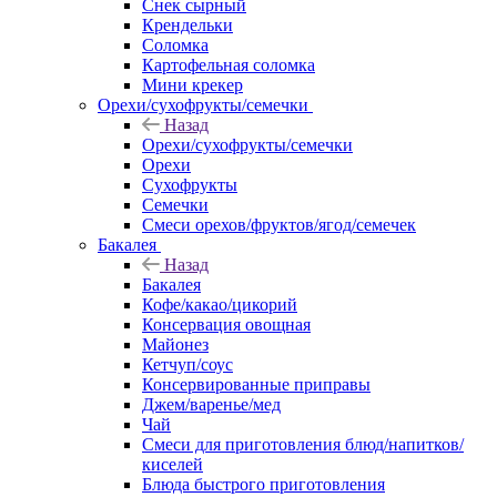
Снек сырный
Крендельки
Соломка
Картофельная соломка
Мини крекер
Орехи/сухофрукты/семечки
Назад
Орехи/сухофрукты/семечки
Орехи
Сухофрукты
Семечки
Смеси орехов/фруктов/ягод/семечек
Бакалея
Назад
Бакалея
Кофе/какао/цикорий
Консервация овощная
Майонез
Кетчуп/соус
Консервированные приправы
Джем/варенье/мед
Чай
Смеси для приготовления блюд/напитков/
киселей
Блюда быстрого приготовления