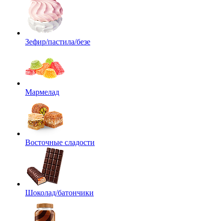
Зефир/пастила/безе
Мармелад
Восточные сладости
Шоколад/батончики