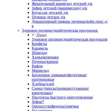
Жевательный мармелад детский д/к
Зефир детский (маршмеллоу) д/к
Круассан детский д/к
Печенье детское д/к
Декоративный пряник /печенье/кейк попс д/
к
Здоровое питание/диабетическая продукция
Назад
Здоровое питание/диабетическая продукция
Конфеты
Карамель
Шоколад
Халва/козинаки
Печенье/крекер
Вафли
Мармелад
Батончики злаковые/фруктовые/
протеиновые
Хлебцы/хлеб
Снеки (чипсы/попкорн/сухарики/
крендельки)
Продукты быстрого приготовления
Зефир*
Орехи/сухофрукты/семечки
Без глютена