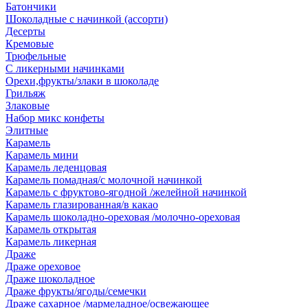
Батончики
Шоколадные с начинкой (ассорти)
Десерты
Кремовые
Трюфельные
С ликерными начинками
Орехи,фрукты/злаки в шоколаде
Грильяж
Злаковые
Набор микс конфеты
Элитные
Карамель
Карамель мини
Карамель леденцовая
Карамель помадная/с молочной начинкой
Карамель с фруктово-ягодной /желейной начинкой
Карамель глазированная/в какао
Карамель шоколадно-ореховая /молочно-ореховая
Карамель открытая
Карамель ликерная
Драже
Драже ореховое
Драже шоколадное
Драже фрукты/ягоды/семечки
Драже сахарное /мармеладное/освежающее