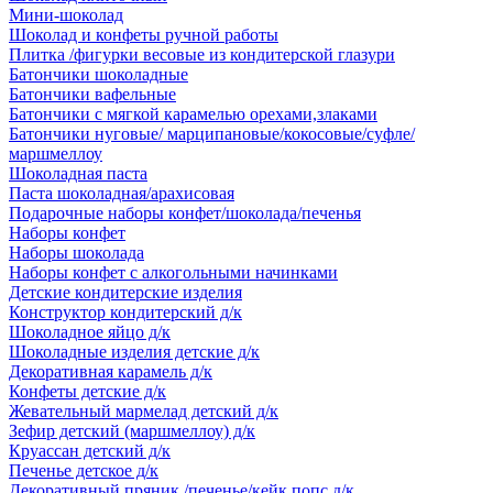
Мини-шоколад
Шоколад и конфеты ручной работы
Плитка /фигурки весовые из кондитерской глазури
Батончики шоколадные
Батончики вафельные
Батончики с мягкой карамелью орехами,злаками
Батончики нуговые/ марципановые/кокосовые/суфле/
маршмеллоу
Шоколадная паста
Паста шоколадная/арахисовая
Подарочные наборы конфет/шоколада/печенья
Наборы конфет
Наборы шоколада
Наборы конфет с алкогольными начинками
Детские кондитерские изделия
Конструктор кондитерский д/к
Шоколадное яйцо д/к
Шоколадные изделия детские д/к
Декоративная карамель д/к
Конфеты детские д/к
Жевательный мармелад детский д/к
Зефир детский (маршмеллоу) д/к
Круассан детский д/к
Печенье детское д/к
Декоративный пряник /печенье/кейк попс д/к