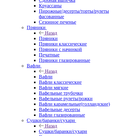
Сдобная выпечка
Круассаны
Пирожные/десерты/торты/рулеты
фасованные
Сезонное печенье
Пряники
Назад
Пряники
Пряники классические
Пряники с начинкой
Печатные
Пряники глазированные
Вафли
Назад
Вафли
Вафли классические
Вафли мягкие
Вафельные трубочки
Вафельные рулеты/рожки
Вафли карамельные(голландские)
Вафельные десерты
Вафли глазированные
Сушки/баранки/сухари
Назад
Сушки/баранки/сухари