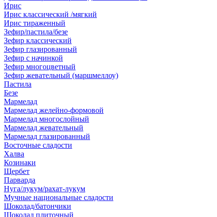
Ирис
Ирис классический /мягкий
Ирис тираженный
Зефир/пастила/безе
Зефир классический
Зефир глазированный
Зефир с начинкой
Зефир многоцветный
Зефир жевательный (маршмеллоу)
Пастила
Безе
Мармелад
Мармелад желейно-формовой
Мармелад многослойный
Мармелад жевательный
Мармелад глазированный
Восточные сладости
Халва
Козинаки
Щербет
Парварда
Нуга/лукум/рахат-лукум
Мучные национальные сладости
Шоколад/батончики
Шоколад плиточный