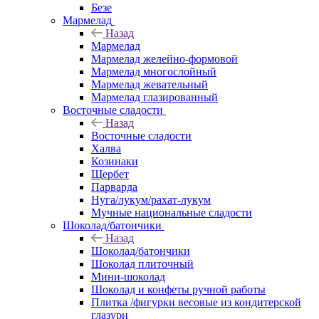
Безе
Мармелад
Назад
Мармелад
Мармелад желейно-формовой
Мармелад многослойный
Мармелад жевательный
Мармелад глазированный
Восточные сладости
Назад
Восточные сладости
Халва
Козинаки
Щербет
Парварда
Нуга/лукум/рахат-лукум
Мучные национальные сладости
Шоколад/батончики
Назад
Шоколад/батончики
Шоколад плиточный
Мини-шоколад
Шоколад и конфеты ручной работы
Плитка /фигурки весовые из кондитерской
глазури