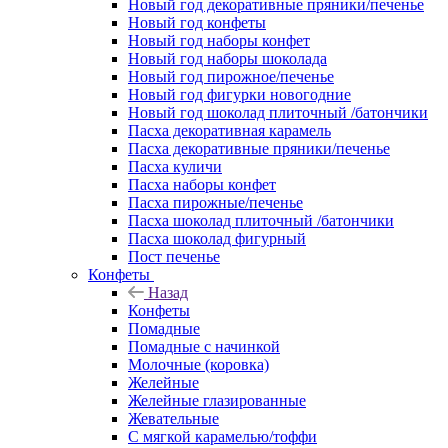
Новый год декоративные пряники/печенье
Новый год конфеты
Новый год наборы конфет
Новый год наборы шоколада
Новый год пирожное/печенье
Новый год фигурки новогодние
Новый год шоколад плиточный /батончики
Пасха декоративная карамель
Пасха декоративные пряники/печенье
Пасха куличи
Пасха наборы конфет
Пасха пирожные/печенье
Пасха шоколад плиточный /батончики
Пасха шоколад фигурный
Пост печенье
Конфеты
Назад
Конфеты
Помадные
Помадные с начинкой
Молочные (коровка)
Желейные
Желейные глазированные
Жевательные
С мягкой карамелью/тоффи