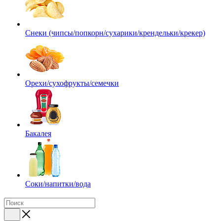
Снеки (чипсы/попкорн/сухарики/крендельки/крекер)
Орехи/сухофрукты/семечки
Бакалея
Соки/напитки/вода