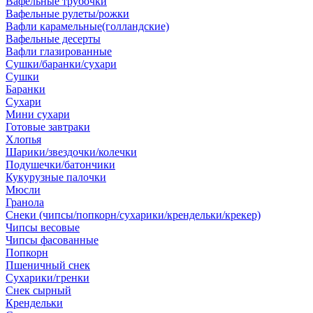
Вафельные трубочки
Вафельные рулеты/рожки
Вафли карамельные(голландские)
Вафельные десерты
Вафли глазированные
Сушки/баранки/сухари
Сушки
Баранки
Сухари
Мини сухари
Готовые завтраки
Хлопья
Шарики/звездочки/колечки
Подушечки/батончики
Кукурузные палочки
Мюсли
Гранола
Снеки (чипсы/попкорн/сухарики/крендельки/крекер)
Чипсы весовые
Чипсы фасованные
Попкорн
Пшеничный снек
Сухарики/гренки
Снек сырный
Крендельки