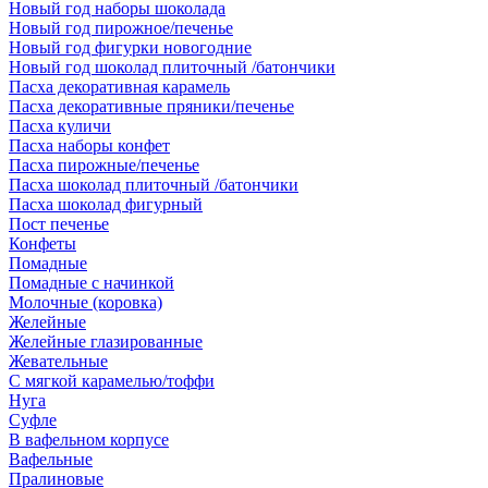
Новый год наборы шоколада
Новый год пирожное/печенье
Новый год фигурки новогодние
Новый год шоколад плиточный /батончики
Пасха декоративная карамель
Пасха декоративные пряники/печенье
Пасха куличи
Пасха наборы конфет
Пасха пирожные/печенье
Пасха шоколад плиточный /батончики
Пасха шоколад фигурный
Пост печенье
Конфеты
Помадные
Помадные с начинкой
Молочные (коровка)
Желейные
Желейные глазированные
Жевательные
С мягкой карамелью/тоффи
Нуга
Суфле
В вафельном корпусе
Вафельные
Пралиновые