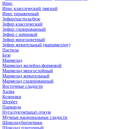
Ирис
Ирис классический /мягкий
Ирис тираженный
Зефир/пастила/безе
Зефир классический
Зефир глазированный
Зефир с начинкой
Зефир многоцветный
Зефир жевательный (маршмеллоу)
Пастила
Безе
Мармелад
Мармелад желейно-формовой
Мармелад многослойный
Мармелад жевательный
Мармелад глазированный
Восточные сладости
Халва
Козинаки
Щербет
Парварда
Нуга/лукум/рахат-лукум
Мучные национальные сладости
Шоколад/батончики
Шоколад плиточный