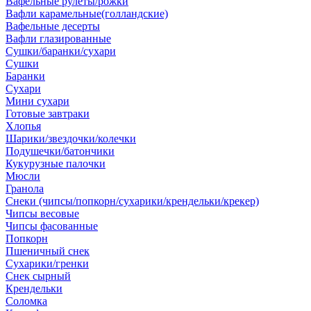
Вафельные рулеты/рожки
Вафли карамельные(голландские)
Вафельные десерты
Вафли глазированные
Сушки/баранки/сухари
Сушки
Баранки
Сухари
Мини сухари
Готовые завтраки
Хлопья
Шарики/звездочки/колечки
Подушечки/батончики
Кукурузные палочки
Мюсли
Гранола
Снеки (чипсы/попкорн/сухарики/крендельки/крекер)
Чипсы весовые
Чипсы фасованные
Попкорн
Пшеничный снек
Сухарики/гренки
Снек сырный
Крендельки
Соломка