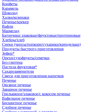
Конфеты
Карамель
Шоколад
Халва/козинаки
Печенье/крекер
Вафли
Мармелад
Батончики злаковые/фруктовые/протеиновые
Хлебцы/хлеб
Снеки (чипсы/попкорн/сухарики/крендельки)
Продукты быстрого приготовления
Зефир*
Орехи/сухофрукты/семечки
Без глютена
Пастила фруктовая*
Сахарозаменители
Смеси для приготовления напитков
Печенье
Овсяное печенье
Заварное печенье
Грильяжное/злаковое/с кокосом печенье
Вафельное печенье
Бисквитное печенье
Сдобное печенье
Сдобное с начинкой, с глазурью