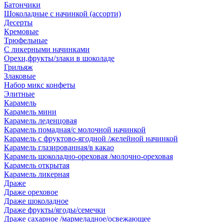
Батончики
Шоколадные с начинкой (ассорти)
Десерты
Кремовые
Трюфельные
С ликерными начинками
Орехи,фрукты/злаки в шоколаде
Грильяж
Злаковые
Набор микс конфеты
Элитные
Карамель
Карамель мини
Карамель леденцовая
Карамель помадная/с молочной начинкой
Карамель с фруктово-ягодной /желейной начинкой
Карамель глазированная/в какао
Карамель шоколадно-ореховая /молочно-ореховая
Карамель открытая
Карамель ликерная
Драже
Драже ореховое
Драже шоколадное
Драже фрукты/ягоды/семечки
Драже сахарное /мармеладное/освежающее