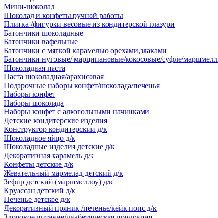
Мини-шоколад
Шоколад и конфеты ручной работы
Плитка /фигурки весовые из кондитерской глазури
Батончики шоколадные
Батончики вафельные
Батончики с мягкой карамелью орехами,злаками
Батончики нуговые/ марципановые/кокосовые/суфле/маршмелл
Шоколадная паста
Паста шоколадная/арахисовая
Подарочные наборы конфет/шоколада/печенья
Наборы конфет
Наборы шоколада
Наборы конфет с алкогольными начинками
Детские кондитерские изделия
Конструктор кондитерский д/к
Шоколадное яйцо д/к
Шоколадные изделия детские д/к
Декоративная карамель д/к
Конфеты детские д/к
Жевательный мармелад детский д/к
Зефир детский (маршмеллоу) д/к
Круассан детский д/к
Печенье детское д/к
Декоративный пряник /печенье/кейк попс д/к
Здоровое питание/диабетическая продукция