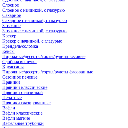
Слоеное
Слоеное с начинкой, с глазурью
Сахарное
Сахарное с начинкой, с глазурью
Затяжное
Затяжное с начинкой ,с глазурью
Крекер
Крекер с начинкой, с глазурью
Крендель/соломка
Кексы
Пирожные/десерты/торты/рулеты весовые
Сдобная выпечка
Круассаны
Пирожные/десерты/торты/рулеты фасованные
Сезонное печенье
Пряники
Пряники классические
Пряники с начинкой
Печатные
Пряники глазированные
Вафли
Вафли классические
Вафли мягкие
Вафельные трубочки