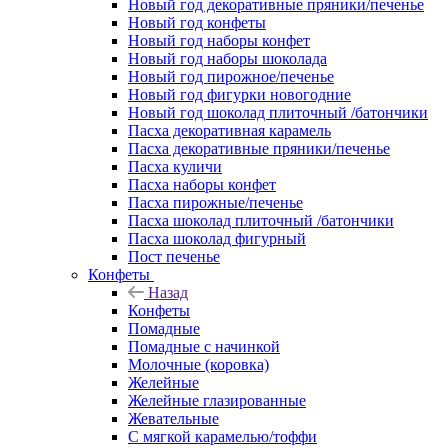
Новый год декоративные пряники/печенье
Новый год конфеты
Новый год наборы конфет
Новый год наборы шоколада
Новый год пирожное/печенье
Новый год фигурки новогодние
Новый год шоколад плиточный /батончики
Пасха декоративная карамель
Пасха декоративные пряники/печенье
Пасха куличи
Пасха наборы конфет
Пасха пирожные/печенье
Пасха шоколад плиточный /батончики
Пасха шоколад фигурный
Пост печенье
Конфеты
Назад
Конфеты
Помадные
Помадные с начинкой
Молочные (коровка)
Желейные
Желейные глазированные
Жевательные
С мягкой карамелью/тоффи