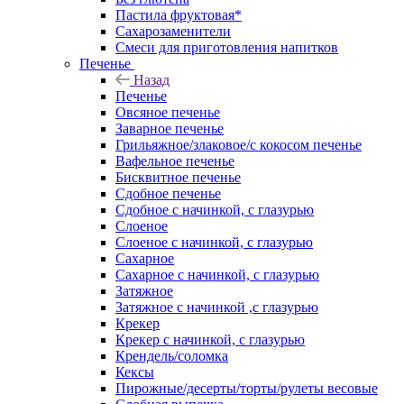
Пастила фруктовая*
Сахарозаменители
Смеси для приготовления напитков
Печенье
Назад
Печенье
Овсяное печенье
Заварное печенье
Грильяжное/злаковое/с кокосом печенье
Вафельное печенье
Бисквитное печенье
Сдобное печенье
Сдобное с начинкой, с глазурью
Слоеное
Слоеное с начинкой, с глазурью
Сахарное
Сахарное с начинкой, с глазурью
Затяжное
Затяжное с начинкой ,с глазурью
Крекер
Крекер с начинкой, с глазурью
Крендель/соломка
Кексы
Пирожные/десерты/торты/рулеты весовые