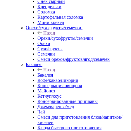
Снек сырный
Крендельки
Соломка
Картофельная соломка
Мини крекер
Орехи/сухофрукты/семечки
Назад
Орехи/сухофрукты/семечки
Орехи
Сухофрукты
Семечки
Смеси орехов/фруктов/ягод/семечек
Бакалея
Назад
Бакалея
Кофе/какао/цикорий
Консервация овощная
Майонез
Кетчуп/соус
Консервированные приправы
Джем/варенье/мед
Чай
Смеси для приготовления блюд/напитков/
киселей
Блюда быстрого приготовления