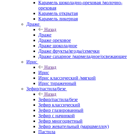
Карамель шоколадно-ореховая /молочно-
ореховая
Карамель открытая
Карамель ликерная
Драже
Назад
Драже
Драже ореховое
Драже шоколадное
Драже фрукты/ягоды/семечки
Драже сахарное /мармеладное/освежающее
Ирис
Назад
Ирис
Ирис классический /мягкий
Ирис тираженный
Зефир/пастила/безе
Назад
Зефир/пастила/безе
Зефир классический
Зефир глазированный
Зефир с начинкой
Зефир многоцветный
Зефир жевательный (маршмеллоу)
Пастила