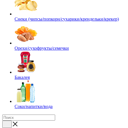
Снеки (чипсы/попкорн/сухарики/крендельки/крекер)
Орехи/сухофрукты/семечки
Бакалея
Соки/напитки/вода