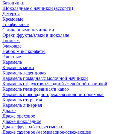
Батончики
Шоколадные с начинкой (ассорти)
Десерты
Кремовые
Трюфельные
С ликерными начинками
Орехи,фрукты/злаки в шоколаде
Грильяж
Злаковые
Набор микс конфеты
Элитные
Карамель
Карамель мини
Карамель леденцовая
Карамель помадная/с молочной начинкой
Карамель с фруктово-ягодной /желейной начинкой
Карамель глазированная/в какао
Карамель шоколадно-ореховая /молочно-ореховая
Карамель открытая
Карамель ликерная
Драже
Драже ореховое
Драже шоколадное
Драже фрукты/ягоды/семечки
Драже сахарное /мармеладное/освежающее