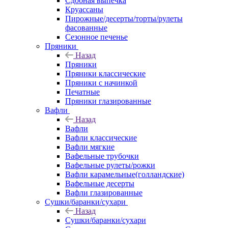
Сдобная выпечка
Круассаны
Пирожные/десерты/торты/рулеты
фасованные
Сезонное печенье
Пряники
Назад
Пряники
Пряники классические
Пряники с начинкой
Печатные
Пряники глазированные
Вафли
Назад
Вафли
Вафли классические
Вафли мягкие
Вафельные трубочки
Вафельные рулеты/рожки
Вафли карамельные(голландские)
Вафельные десерты
Вафли глазированные
Сушки/баранки/сухари
Назад
Сушки/баранки/сухари