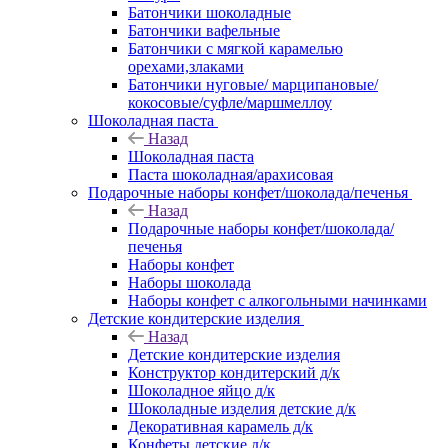
Батончики шоколадные
Батончики вафельные
Батончики с мягкой карамелью
орехами,злаками
Батончики нуговые/ марципановые/
кокосовые/суфле/маршмеллоу
Шоколадная паста
Назад
Шоколадная паста
Паста шоколадная/арахисовая
Подарочные наборы конфет/шоколада/печенья
Назад
Подарочные наборы конфет/шоколада/
печенья
Наборы конфет
Наборы шоколада
Наборы конфет с алкогольными начинками
Детские кондитерские изделия
Назад
Детские кондитерские изделия
Конструктор кондитерский д/к
Шоколадное яйцо д/к
Шоколадные изделия детские д/к
Декоративная карамель д/к
Конфеты детские д/к