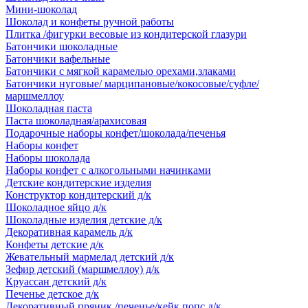
Мини-шоколад
Шоколад и конфеты ручной работы
Плитка /фигурки весовые из кондитерской глазури
Батончики шоколадные
Батончики вафельные
Батончики с мягкой карамелью орехами,злаками
Батончики нуговые/ марципановые/кокосовые/суфле/
маршмеллоу
Шоколадная паста
Паста шоколадная/арахисовая
Подарочные наборы конфет/шоколада/печенья
Наборы конфет
Наборы шоколада
Наборы конфет с алкогольными начинками
Детские кондитерские изделия
Конструктор кондитерский д/к
Шоколадное яйцо д/к
Шоколадные изделия детские д/к
Декоративная карамель д/к
Конфеты детские д/к
Жевательный мармелад детский д/к
Зефир детский (маршмеллоу) д/к
Круассан детский д/к
Печенье детское д/к
Декоративный пряник /печенье/кейк попс д/к