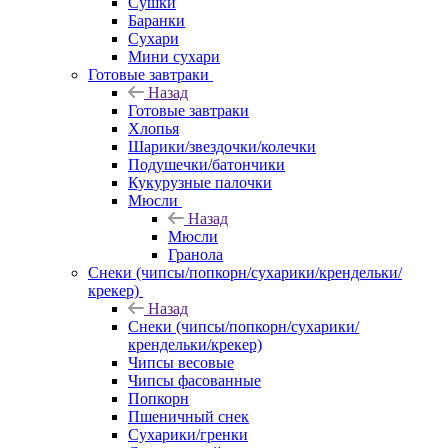
Сушки
Баранки
Сухари
Мини сухари
Готовые завтраки
Назад
Готовые завтраки
Хлопья
Шарики/звездочки/колечки
Подушечки/батончики
Кукурузные палочки
Мюсли
Назад
Мюсли
Гранола
Снеки (чипсы/попкорн/сухарики/крендельки/
крекер)
Назад
Снеки (чипсы/попкорн/сухарики/
крендельки/крекер)
Чипсы весовые
Чипсы фасованные
Попкорн
Пшеничный снек
Сухарики/гренки