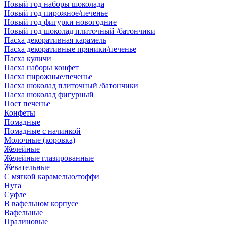
Новый год наборы шоколада
Новый год пирожное/печенье
Новый год фигурки новогодние
Новый год шоколад плиточный /батончики
Пасха декоративная карамель
Пасха декоративные пряники/печенье
Пасха куличи
Пасха наборы конфет
Пасха пирожные/печенье
Пасха шоколад плиточный /батончики
Пасха шоколад фигурный
Пост печенье
Конфеты
Помадные
Помадные с начинкой
Молочные (коровка)
Желейные
Желейные глазированные
Жевательные
С мягкой карамелью/тоффи
Нуга
Суфле
В вафельном корпусе
Вафельные
Пралиновые