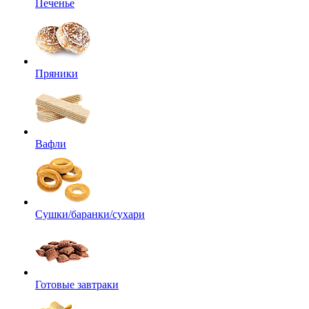
Печенье
Пряники
Вафли
Сушки/баранки/сухари
Готовые завтраки