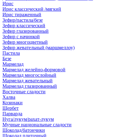
Ирис
Ирис классический /мягкий
Ирис тираженный
Зефир/пастила/безе
Зефир классический
Зефир глазированный
Зефир с начинкой
Зефир многоцветный
Зефир жевательный (маршмеллоу)
Пастила
Безе
Мармелад
Мармелад желейно-формовой
Мармелад многослойный
Мармелад жевательный
Мармелад глазированный
Восточные сладости
Халва
Козинаки
Щербет
Парварда
Нуга/лукум/рахат-лукум
Мучные национальные сладости
Шоколад/батончики
Шоколад плиточный