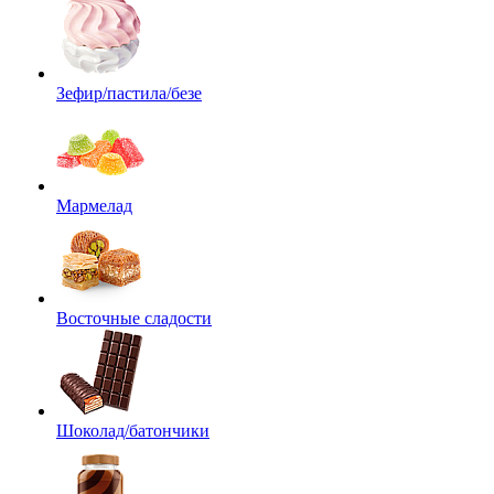
Зефир/пастила/безе
Мармелад
Восточные сладости
Шоколад/батончики