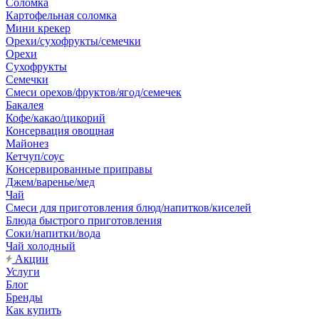
Соломка
Картофельная соломка
Мини крекер
Орехи/сухофрукты/семечки
Орехи
Сухофрукты
Семечки
Смеси орехов/фруктов/ягод/семечек
Бакалея
Кофе/какао/цикорий
Консервация овощная
Майонез
Кетчуп/соус
Консервированные приправы
Джем/варенье/мед
Чай
Смеси для приготовления блюд/напитков/киселей
Блюда быстрого приготовления
Соки/напитки/вода
Чай холодный
Акции
Услуги
Блог
Бренды
Как купить