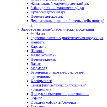
Жевательный мармелад детский д/к
Зефир детский (маршмеллоу) д/к
Круассан детский д/к
Печенье детское д/к
Декоративный пряник /печенье/кейк попс д/
к
Здоровое питание/диабетическая продукция
Назад
Здоровое питание/диабетическая продукция
Конфеты
Карамель
Шоколад
Халва/козинаки
Печенье/крекер
Вафли
Мармелад
Батончики злаковые/фруктовые/
протеиновые
Хлебцы/хлеб
Снеки (чипсы/попкорн/сухарики/
крендельки)
Продукты быстрого приготовления
Зефир*
Орехи/сухофрукты/семечки
Без глютена