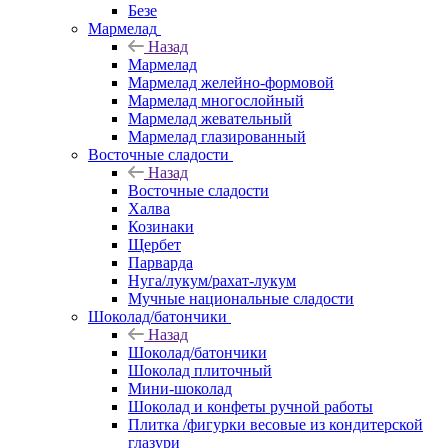
Безе
Мармелад
Назад
Мармелад
Мармелад желейно-формовой
Мармелад многослойный
Мармелад жевательный
Мармелад глазированный
Восточные сладости
Назад
Восточные сладости
Халва
Козинаки
Щербет
Парварда
Нуга/лукум/рахат-лукум
Мучные национальные сладости
Шоколад/батончики
Назад
Шоколад/батончики
Шоколад плиточный
Мини-шоколад
Шоколад и конфеты ручной работы
Плитка /фигурки весовые из кондитерской
глазури