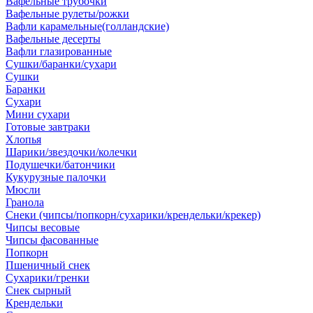
Вафельные трубочки
Вафельные рулеты/рожки
Вафли карамельные(голландские)
Вафельные десерты
Вафли глазированные
Сушки/баранки/сухари
Сушки
Баранки
Сухари
Мини сухари
Готовые завтраки
Хлопья
Шарики/звездочки/колечки
Подушечки/батончики
Кукурузные палочки
Мюсли
Гранола
Снеки (чипсы/попкорн/сухарики/крендельки/крекер)
Чипсы весовые
Чипсы фасованные
Попкорн
Пшеничный снек
Сухарики/гренки
Снек сырный
Крендельки