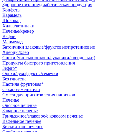
Здоровое питание/диабетическая продукция
Конфеты
Карамель
Шоколад
Халва/козинаки
Печенье/крекер
Вафли
Мармелад
Батончики злаковые/фруктовые/протеиновые
Хлебцы/хлеб
Снеки (чипсы/попкорн/сухарики/крендельки)
Продукты быстрого приготовления
Зефир*
Орехи/сухофрукты/семечки
Без глютена
Пастила фруктовая*
Сахарозаменители
Смеси для приготовления напитков
Печенье
Овсяное печенье
Заварное печенье
Грильяжное/злаковое/с кокосом печенье
Вафельное печенье
Бисквитное печенье
Сдобное печенье