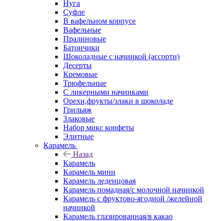
Нуга
Суфле
В вафельном корпусе
Вафельные
Пралиновые
Батончики
Шоколадные с начинкой (ассорти)
Десерты
Кремовые
Трюфельные
С ликерными начинками
Орехи,фрукты/злаки в шоколаде
Грильяж
Злаковые
Набор микс конфеты
Элитные
Карамель
Назад
Карамель
Карамель мини
Карамель леденцовая
Карамель помадная/с молочной начинкой
Карамель с фруктово-ягодной /желейной
начинкой
Карамель глазированная/в какао