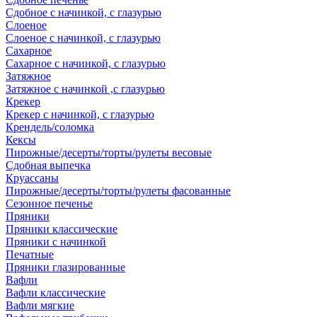
Сдобное с начинкой, с глазурью
Слоеное
Слоеное с начинкой, с глазурью
Сахарное
Сахарное с начинкой, с глазурью
Затяжное
Затяжное с начинкой ,с глазурью
Крекер
Крекер с начинкой, с глазурью
Крендель/соломка
Кексы
Пирожные/десерты/торты/рулеты весовые
Сдобная выпечка
Круассаны
Пирожные/десерты/торты/рулеты фасованные
Сезонное печенье
Пряники
Пряники классические
Пряники с начинкой
Печатные
Пряники глазированные
Вафли
Вафли классические
Вафли мягкие