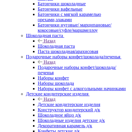
Батончики шоколадные
Батончики вафельные
Батончики с мягкой карамелью
орехами,злаками
Батончики нуговые/ марципановые/
кокосовые/суфле/маршмеллоу
Шоколадная паста
Назад
Шоколадная паста
Паста шоколадная/арахисовая
Подарочные наборы конфет/шоколада/печенья
Назад
Подарочные наборы конфет/шоколада/
печенья
Наборы конфет
Наборы шоколада
Наборы конфет с алкогольными начинками
Детские кондитерские изделия
Назад
Детские кондитерские изделия
Конструктор кондитерский д/к
Шоколадное яйцо д/к
Шоколадные изделия детские д/к
Декоративная карамель д/к
Конфеты детские д/к