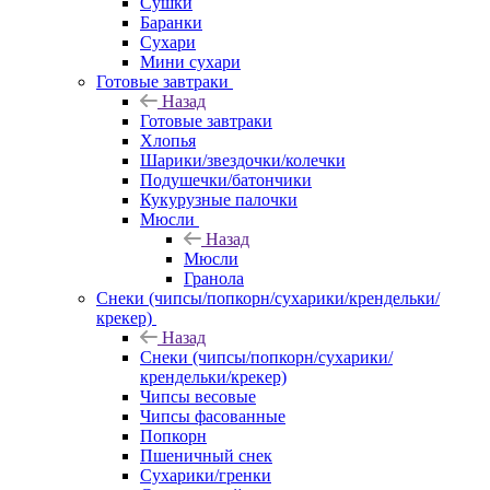
Сушки
Баранки
Сухари
Мини сухари
Готовые завтраки
Назад
Готовые завтраки
Хлопья
Шарики/звездочки/колечки
Подушечки/батончики
Кукурузные палочки
Мюсли
Назад
Мюсли
Гранола
Снеки (чипсы/попкорн/сухарики/крендельки/
крекер)
Назад
Снеки (чипсы/попкорн/сухарики/
крендельки/крекер)
Чипсы весовые
Чипсы фасованные
Попкорн
Пшеничный снек
Сухарики/гренки