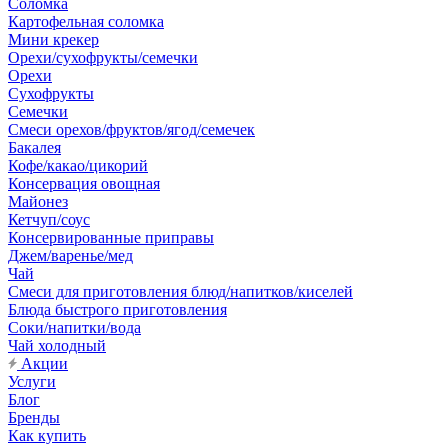
Соломка
Картофельная соломка
Мини крекер
Орехи/сухофрукты/семечки
Орехи
Сухофрукты
Семечки
Смеси орехов/фруктов/ягод/семечек
Бакалея
Кофе/какао/цикорий
Консервация овощная
Майонез
Кетчуп/соус
Консервированные приправы
Джем/варенье/мед
Чай
Смеси для приготовления блюд/напитков/киселей
Блюда быстрого приготовления
Соки/напитки/вода
Чай холодный
Акции
Услуги
Блог
Бренды
Как купить