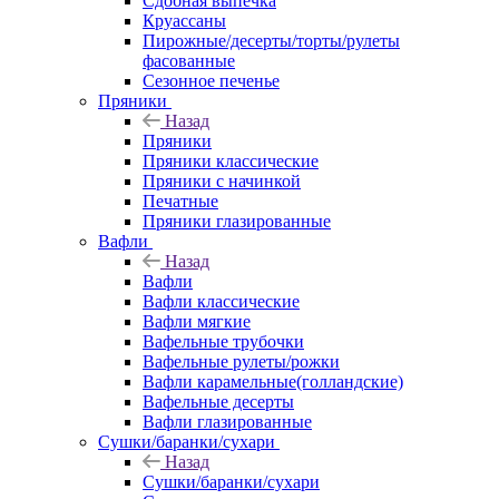
Сдобная выпечка
Круассаны
Пирожные/десерты/торты/рулеты
фасованные
Сезонное печенье
Пряники
Назад
Пряники
Пряники классические
Пряники с начинкой
Печатные
Пряники глазированные
Вафли
Назад
Вафли
Вафли классические
Вафли мягкие
Вафельные трубочки
Вафельные рулеты/рожки
Вафли карамельные(голландские)
Вафельные десерты
Вафли глазированные
Сушки/баранки/сухари
Назад
Сушки/баранки/сухари