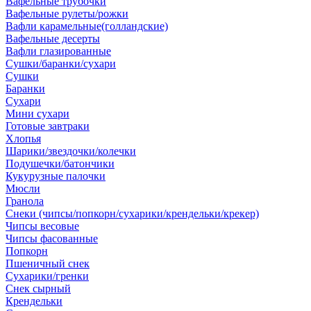
Вафельные трубочки
Вафельные рулеты/рожки
Вафли карамельные(голландские)
Вафельные десерты
Вафли глазированные
Сушки/баранки/сухари
Сушки
Баранки
Сухари
Мини сухари
Готовые завтраки
Хлопья
Шарики/звездочки/колечки
Подушечки/батончики
Кукурузные палочки
Мюсли
Гранола
Снеки (чипсы/попкорн/сухарики/крендельки/крекер)
Чипсы весовые
Чипсы фасованные
Попкорн
Пшеничный снек
Сухарики/гренки
Снек сырный
Крендельки