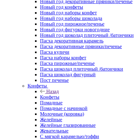
Новый год декоративные пряники/печенье
Новый год конфеты
Новый год наборы конфет
Новый год наборы шоколада
Новый год пирожное/печенье
Новый год фигурки новогодние
Новый год шоколад плиточный /батончики
Пасха декоративная карамель
Пасха декоративные пряники/печенье
Пасха куличи
Пасха наборы конфет
Пасха пирожные/печенье
Пасха шоколад плиточный /батончики
Пасха шоколад фигурный
Пост печенье
Конфеты
Назад
Конфеты
Помадные
Помадные с начинкой
Молочные (коровка)
Желейные
Желейные глазированные
Жевательные
С мягкой карамелью/тоффи