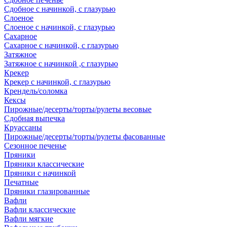
Сдобное с начинкой, с глазурью
Слоеное
Слоеное с начинкой, с глазурью
Сахарное
Сахарное с начинкой, с глазурью
Затяжное
Затяжное с начинкой ,с глазурью
Крекер
Крекер с начинкой, с глазурью
Крендель/соломка
Кексы
Пирожные/десерты/торты/рулеты весовые
Сдобная выпечка
Круассаны
Пирожные/десерты/торты/рулеты фасованные
Сезонное печенье
Пряники
Пряники классические
Пряники с начинкой
Печатные
Пряники глазированные
Вафли
Вафли классические
Вафли мягкие