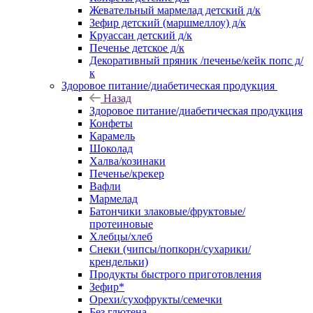
Жевательный мармелад детский д/к
Зефир детский (маршмеллоу) д/к
Круассан детский д/к
Печенье детское д/к
Декоративный пряник /печенье/кейк попс д/
к
Здоровое питание/диабетическая продукция
Назад
Здоровое питание/диабетическая продукция
Конфеты
Карамель
Шоколад
Халва/козинаки
Печенье/крекер
Вафли
Мармелад
Батончики злаковые/фруктовые/
протеиновые
Хлебцы/хлеб
Снеки (чипсы/попкорн/сухарики/
крендельки)
Продукты быстрого приготовления
Зефир*
Орехи/сухофрукты/семечки
Без глютена