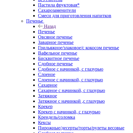
Пастила фруктовая*
Сахарозаменители
Смеси для приготовления напитков
Печенье
Назад
Печенье
Овсяное печенье
Заварное печенье
Грильяжное/злаковое/с кокосом печенье
Вафельное печенье
Бисквитное печенье
Сдобное печенье
Сдобное с начинкой, с глазурью
Слоеное
Слоеное с начинкой, с глазурью
Сахарное
Сахарное с начинкой, с глазурью
Затяжное
Затяжное с начинкой ,с глазурью
Крекер
Крекер с начинкой, с глазурью
Крендель/соломка
Кексы
Пирожные/десерты/торты/рулеты весовые