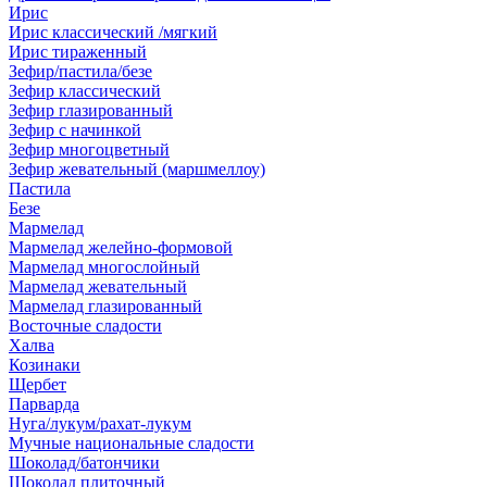
Ирис
Ирис классический /мягкий
Ирис тираженный
Зефир/пастила/безе
Зефир классический
Зефир глазированный
Зефир с начинкой
Зефир многоцветный
Зефир жевательный (маршмеллоу)
Пастила
Безе
Мармелад
Мармелад желейно-формовой
Мармелад многослойный
Мармелад жевательный
Мармелад глазированный
Восточные сладости
Халва
Козинаки
Щербет
Парварда
Нуга/лукум/рахат-лукум
Мучные национальные сладости
Шоколад/батончики
Шоколад плиточный