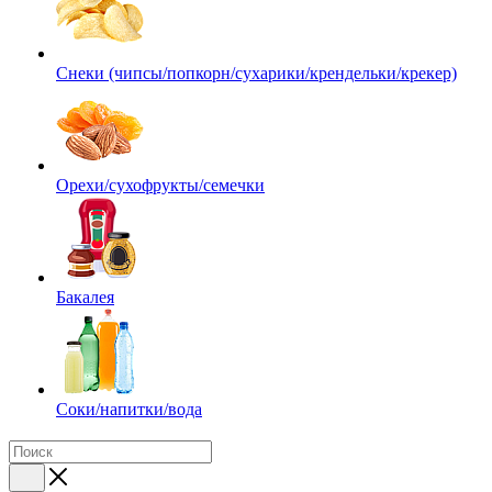
Снеки (чипсы/попкорн/сухарики/крендельки/крекер)
Орехи/сухофрукты/семечки
Бакалея
Соки/напитки/вода