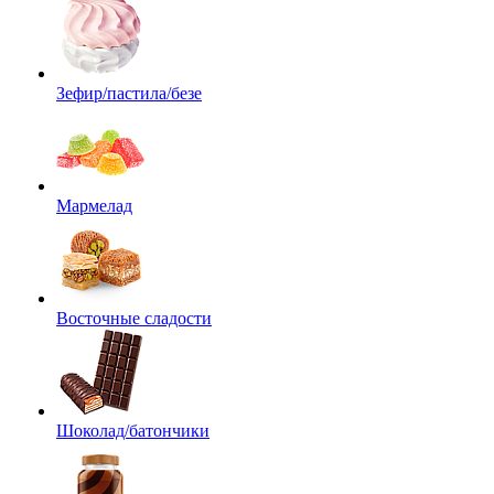
Зефир/пастила/безе
Мармелад
Восточные сладости
Шоколад/батончики