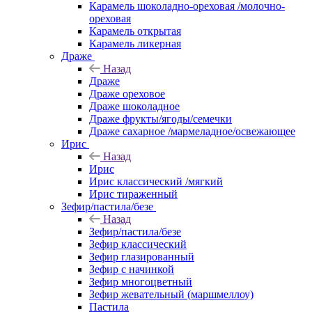
Карамель шоколадно-ореховая /молочно-
ореховая
Карамель открытая
Карамель ликерная
Драже
Назад
Драже
Драже ореховое
Драже шоколадное
Драже фрукты/ягоды/семечки
Драже сахарное /мармеладное/освежающее
Ирис
Назад
Ирис
Ирис классический /мягкий
Ирис тираженный
Зефир/пастила/безе
Назад
Зефир/пастила/безе
Зефир классический
Зефир глазированный
Зефир с начинкой
Зефир многоцветный
Зефир жевательный (маршмеллоу)
Пастила