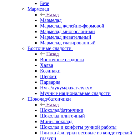
Безе
Мармелад
Назад
Мармелад
Мармелад желейно-формовой
Мармелад многослойный
Мармелад жевательный
Мармелад глазированный
Восточные сладости
Назад
Восточные сладости
Халва
Козинаки
Щербет
Парварда
Нуга/лукум/рахат-лукум
Мучные национальные сладости
Шоколад/батончики
Назад
Шоколад/батончики
Шоколад плиточный
Мини-шоколад
Шоколад и конфеты ручной работы
Плитка /фигурки весовые из кондитерской
глазури