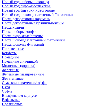
Новый год наборы шоколада
Новый год пирожное/печенье
Новый год фигурки новогодние
Новый год шоколад плиточный /батончики
Пасха декоративная карамель
Пасха декоративные пряники/печенье
Пасха куличи
Пасха наборы конфет
Пасха пирожные/печенье
Пасха шоколад плиточный /батончики
Пасха шоколад фигурный
Пост печенье
Конфеты
Помадные
Помадные с начинкой
Молочные (коровка)
Желейные
Желейные глазированные
Жевательные
С мягкой карамелью/тоффи
Нуга
Суфле
В вафельном корпусе
Вафельные
Пралиновые