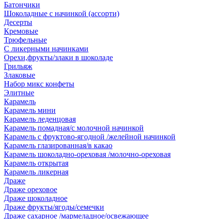
Батончики
Шоколадные с начинкой (ассорти)
Десерты
Кремовые
Трюфельные
С ликерными начинками
Орехи,фрукты/злаки в шоколаде
Грильяж
Злаковые
Набор микс конфеты
Элитные
Карамель
Карамель мини
Карамель леденцовая
Карамель помадная/с молочной начинкой
Карамель с фруктово-ягодной /желейной начинкой
Карамель глазированная/в какао
Карамель шоколадно-ореховая /молочно-ореховая
Карамель открытая
Карамель ликерная
Драже
Драже ореховое
Драже шоколадное
Драже фрукты/ягоды/семечки
Драже сахарное /мармеладное/освежающее