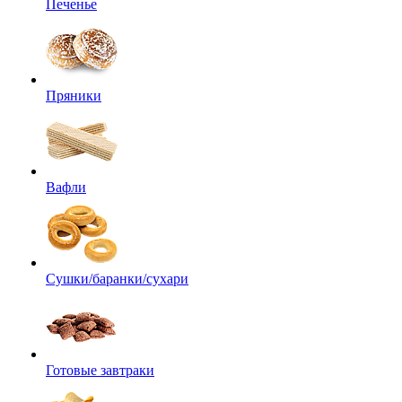
Печенье
Пряники
Вафли
Сушки/баранки/сухари
Готовые завтраки