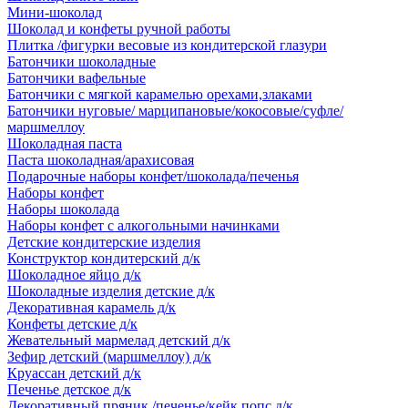
Мини-шоколад
Шоколад и конфеты ручной работы
Плитка /фигурки весовые из кондитерской глазури
Батончики шоколадные
Батончики вафельные
Батончики с мягкой карамелью орехами,злаками
Батончики нуговые/ марципановые/кокосовые/суфле/
маршмеллоу
Шоколадная паста
Паста шоколадная/арахисовая
Подарочные наборы конфет/шоколада/печенья
Наборы конфет
Наборы шоколада
Наборы конфет с алкогольными начинками
Детские кондитерские изделия
Конструктор кондитерский д/к
Шоколадное яйцо д/к
Шоколадные изделия детские д/к
Декоративная карамель д/к
Конфеты детские д/к
Жевательный мармелад детский д/к
Зефир детский (маршмеллоу) д/к
Круассан детский д/к
Печенье детское д/к
Декоративный пряник /печенье/кейк попс д/к