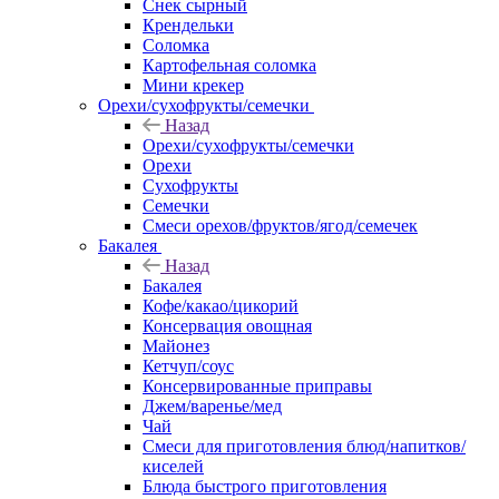
Снек сырный
Крендельки
Соломка
Картофельная соломка
Мини крекер
Орехи/сухофрукты/семечки
Назад
Орехи/сухофрукты/семечки
Орехи
Сухофрукты
Семечки
Смеси орехов/фруктов/ягод/семечек
Бакалея
Назад
Бакалея
Кофе/какао/цикорий
Консервация овощная
Майонез
Кетчуп/соус
Консервированные приправы
Джем/варенье/мед
Чай
Смеси для приготовления блюд/напитков/
киселей
Блюда быстрого приготовления