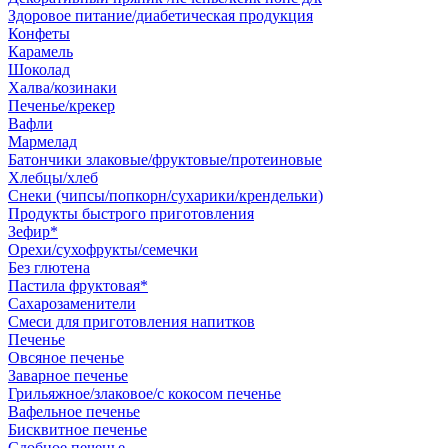
Здоровое питание/диабетическая продукция
Конфеты
Карамель
Шоколад
Халва/козинаки
Печенье/крекер
Вафли
Мармелад
Батончики злаковые/фруктовые/протеиновые
Хлебцы/хлеб
Снеки (чипсы/попкорн/сухарики/крендельки)
Продукты быстрого приготовления
Зефир*
Орехи/сухофрукты/семечки
Без глютена
Пастила фруктовая*
Сахарозаменители
Смеси для приготовления напитков
Печенье
Овсяное печенье
Заварное печенье
Грильяжное/злаковое/с кокосом печенье
Вафельное печенье
Бисквитное печенье
Сдобное печенье