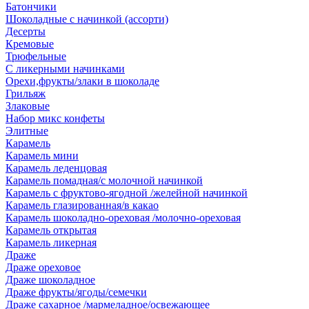
Батончики
Шоколадные с начинкой (ассорти)
Десерты
Кремовые
Трюфельные
С ликерными начинками
Орехи,фрукты/злаки в шоколаде
Грильяж
Злаковые
Набор микс конфеты
Элитные
Карамель
Карамель мини
Карамель леденцовая
Карамель помадная/с молочной начинкой
Карамель с фруктово-ягодной /желейной начинкой
Карамель глазированная/в какао
Карамель шоколадно-ореховая /молочно-ореховая
Карамель открытая
Карамель ликерная
Драже
Драже ореховое
Драже шоколадное
Драже фрукты/ягоды/семечки
Драже сахарное /мармеладное/освежающее