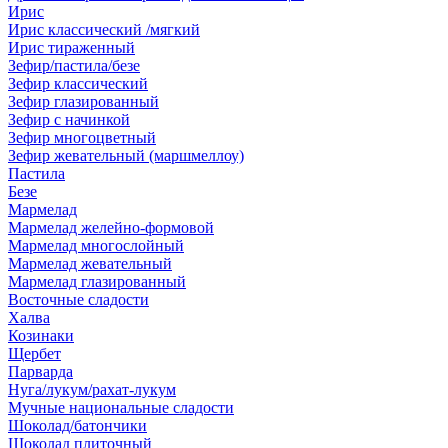
Ирис
Ирис классический /мягкий
Ирис тираженный
Зефир/пастила/безе
Зефир классический
Зефир глазированный
Зефир с начинкой
Зефир многоцветный
Зефир жевательный (маршмеллоу)
Пастила
Безе
Мармелад
Мармелад желейно-формовой
Мармелад многослойный
Мармелад жевательный
Мармелад глазированный
Восточные сладости
Халва
Козинаки
Щербет
Парварда
Нуга/лукум/рахат-лукум
Мучные национальные сладости
Шоколад/батончики
Шоколад плиточный