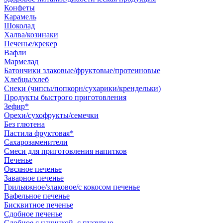
Конфеты
Карамель
Шоколад
Халва/козинаки
Печенье/крекер
Вафли
Мармелад
Батончики злаковые/фруктовые/протеиновые
Хлебцы/хлеб
Снеки (чипсы/попкорн/сухарики/крендельки)
Продукты быстрого приготовления
Зефир*
Орехи/сухофрукты/семечки
Без глютена
Пастила фруктовая*
Сахарозаменители
Смеси для приготовления напитков
Печенье
Овсяное печенье
Заварное печенье
Грильяжное/злаковое/с кокосом печенье
Вафельное печенье
Бисквитное печенье
Сдобное печенье
Сдобное с начинкой, с глазурью