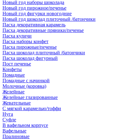
Новый год наборы шоколада
Новый год пирожное/печенье
Новый год фигурки новогодние
Новый год шоколад плиточный /батончики
Пасха декоративная карамель
Пасха декоративные пряники/печенье
Пасха куличи
Пасха наборы конфет
Пасха пирожные/печенье
Пасха шоколад плиточный /батончики
Пасха шоколад фигурный
Пост печенье
Конфеты
Помадные
Помадные с начинкой
Молочные (коровка)
Желейные
Желейные глазированные
Жевательные
С мягкой карамелью/тоффи
Нуга
Суфле
В вафельном корпусе
Вафельные
Пралиновые