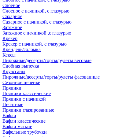
Слоеное
Слоеное с начинкой, с глазурью
Сахарное
Сахарное с начинкой, с глазурью
Затяжное
Затяжное с начинкой ,с глазурью
Крекер
Крекер с начинкой, с глазурью
Крендель/соломка
Кексы
Пирожные/десерты/торты/рулеты весовые
Сдобная выпечка
Круассаны
Пирожные/десерты/торты/рулеты фасованные
Сезонное печенье
Пряники
Пряники классические
Пряники с начинкой
Печатные
Пряники глазированные
Вафли
Вафли классические
Вафли мягкие
Вафельные трубочки