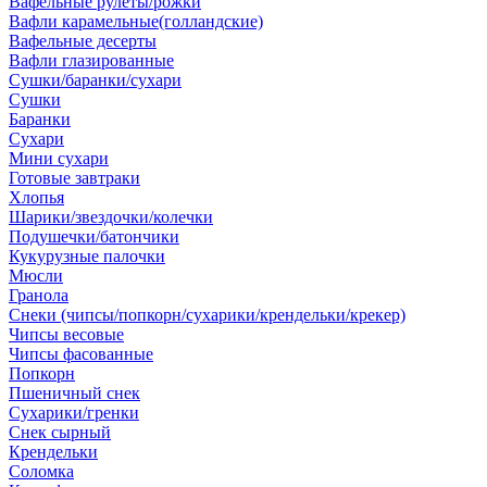
Вафельные рулеты/рожки
Вафли карамельные(голландские)
Вафельные десерты
Вафли глазированные
Сушки/баранки/сухари
Сушки
Баранки
Сухари
Мини сухари
Готовые завтраки
Хлопья
Шарики/звездочки/колечки
Подушечки/батончики
Кукурузные палочки
Мюсли
Гранола
Снеки (чипсы/попкорн/сухарики/крендельки/крекер)
Чипсы весовые
Чипсы фасованные
Попкорн
Пшеничный снек
Сухарики/гренки
Снек сырный
Крендельки
Соломка