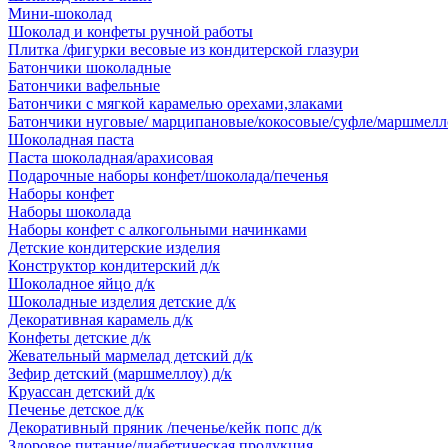
Мини-шоколад
Шоколад и конфеты ручной работы
Плитка /фигурки весовые из кондитерской глазури
Батончики шоколадные
Батончики вафельные
Батончики с мягкой карамелью орехами,злаками
Батончики нуговые/ марципановые/кокосовые/суфле/маршмелл
Шоколадная паста
Паста шоколадная/арахисовая
Подарочные наборы конфет/шоколада/печенья
Наборы конфет
Наборы шоколада
Наборы конфет с алкогольными начинками
Детские кондитерские изделия
Конструктор кондитерский д/к
Шоколадное яйцо д/к
Шоколадные изделия детские д/к
Декоративная карамель д/к
Конфеты детские д/к
Жевательный мармелад детский д/к
Зефир детский (маршмеллоу) д/к
Круассан детский д/к
Печенье детское д/к
Декоративный пряник /печенье/кейк попс д/к
Здоровое питание/диабетическая продукция