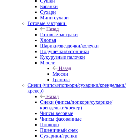
Сушки
Баранки
Сухари
Мини сухари
Готовые завтраки
Назад
Готовые завтраки
Хлопья
Шарики/звездочки/колечки
Подушечки/батончики
Кукурузные палочки
Мюсли
Назад
Мюсли
Гранола
Снеки (чипсы/попкорн/сухарики/крендельки/
крекер)
Назад
Снеки (чипсы/попкорн/сухарики/
крендельки/крекер)
Чипсы весовые
Чипсы фасованные
Попкорн
Пшеничный снек
Сухарики/гренки