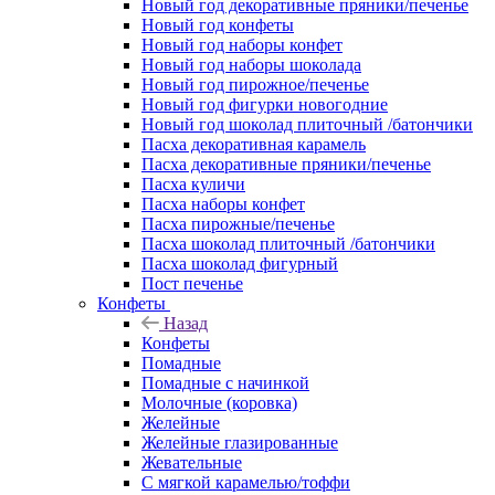
Новый год декоративные пряники/печенье
Новый год конфеты
Новый год наборы конфет
Новый год наборы шоколада
Новый год пирожное/печенье
Новый год фигурки новогодние
Новый год шоколад плиточный /батончики
Пасха декоративная карамель
Пасха декоративные пряники/печенье
Пасха куличи
Пасха наборы конфет
Пасха пирожные/печенье
Пасха шоколад плиточный /батончики
Пасха шоколад фигурный
Пост печенье
Конфеты
Назад
Конфеты
Помадные
Помадные с начинкой
Молочные (коровка)
Желейные
Желейные глазированные
Жевательные
С мягкой карамелью/тоффи