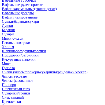
Вафельные трубочки
Вафельные рулеты/рожки
Вафли карамельные(голландские)
Вафельные десерты
Вафли глазированные
Сушки/баранки/сухари
Сушки
Баранки
Сухари
Мини сухари
Готовые завтраки
Хлопья
Шарики/звездочки/колечки
Подушечки/батончики
Кукурузные палочки
Мюсли
Гранола
Снеки (чипсы/попкорн/сухарики/крендельки/крекер)
Чипсы весовые
Чипсы фасованные
Попкорн
Пшеничный снек
Сухарики/гренки
Снек сырный
Крендельки