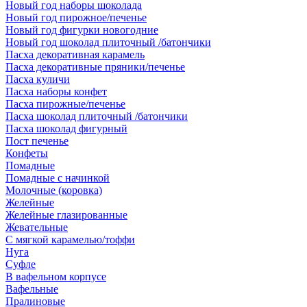
Новый год наборы шоколада
Новый год пирожное/печенье
Новый год фигурки новогодние
Новый год шоколад плиточный /батончики
Пасха декоративная карамель
Пасха декоративные пряники/печенье
Пасха куличи
Пасха наборы конфет
Пасха пирожные/печенье
Пасха шоколад плиточный /батончики
Пасха шоколад фигурный
Пост печенье
Конфеты
Помадные
Помадные с начинкой
Молочные (коровка)
Желейные
Желейные глазированные
Жевательные
С мягкой карамелью/тоффи
Нуга
Суфле
В вафельном корпусе
Вафельные
Пралиновые