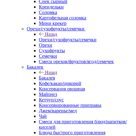
Снек сырный
Крендельки
Соломка
Картофельная соломка
Мини крекер
Орехи/сухофрукты/семечки
Назад
Орехи/сухофрукты/семечки
Орехи
Сухофрукты
Семечки
Смеси орехов/фруктов/ягод/семечек
Бакалея
Назад
Бакалея
Кофе/какао/цикорий
Консервация овощная
Майонез
Кетчуп/соус
Консервированные приправы
Джем/варенье/мед
Чай
Смеси для приготовления блюд/напитков/
киселей
Блюда быстрого приготовления