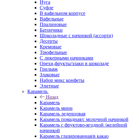
Нуга
Суфле
В вафельном корпусе
Вафельные
Пралиновые
Батончики
Шоколадные с начинкой (ассорти)
Десерты
Кремовые
Трюфельные
С ликерными начинками
Орехи,фрукты/злаки в шоколаде
Грильяж
Злаковые
Набор микс конфеты
Элитные
Карамель
Назад
Карамель
Карамель мини
Карамель леденцовая
Карамель помадная/с молочной начинкой
Карамель с фруктово-ягодной /желейной
начинкой
Карамель глазированная/в какао