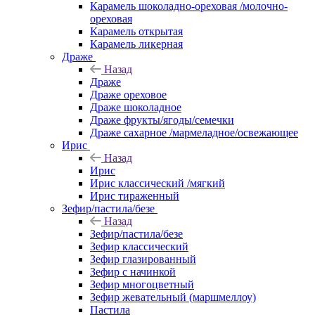
Карамель шоколадно-ореховая /молочно-
ореховая
Карамель открытая
Карамель ликерная
Драже
Назад
Драже
Драже ореховое
Драже шоколадное
Драже фрукты/ягоды/семечки
Драже сахарное /мармеладное/освежающее
Ирис
Назад
Ирис
Ирис классический /мягкий
Ирис тираженный
Зефир/пастила/безе
Назад
Зефир/пастила/безе
Зефир классический
Зефир глазированный
Зефир с начинкой
Зефир многоцветный
Зефир жевательный (маршмеллоу)
Пастила