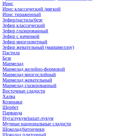
Ирис
Ирис классический /мягкий
Ирис тираженный
Зефир/пастила/безе
Зефир классический
Зефир глазированный
Зефир с начинкой
Зефир многоцветный
Зефир жевательный (маршмеллоу)
Пастила
Безе
Мармелад
Мармелад желейно-формовой
Мармелад многослойный
Мармелад жевательный
Мармелад глазированный
Восточные сладости
Халва
Козинаки
Щербет
Парварда
Нуга/лукум/рахат-лукум
Мучные национальные сладости
Шоколад/батончики
Шоколад плиточный