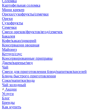
Соломка
Картофельная соломка
Мини крекер
Орехи/сухофрукты/семечки
Орехи
Сухофрукты
Семечки
Смеси орехов/фруктов/ягод/семечек
Бакалея
Кофе/какао/цикорий
Консервация овощная
Майонез
Кетчуп/соус
Консервированные приправы
Джем/варенье/мед
Чай
Смеси для приготовления блюд/напитков/киселей
Блюда быстрого приготовления
Соки/напитки/вода
Чай холодный
Акции
Услуги
Блог
Бренды
Как купить