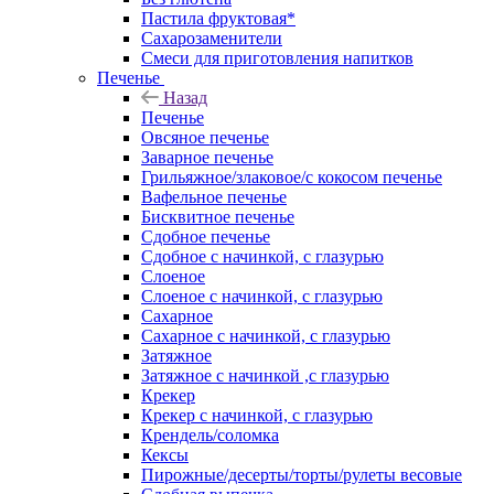
Пастила фруктовая*
Сахарозаменители
Смеси для приготовления напитков
Печенье
Назад
Печенье
Овсяное печенье
Заварное печенье
Грильяжное/злаковое/с кокосом печенье
Вафельное печенье
Бисквитное печенье
Сдобное печенье
Сдобное с начинкой, с глазурью
Слоеное
Слоеное с начинкой, с глазурью
Сахарное
Сахарное с начинкой, с глазурью
Затяжное
Затяжное с начинкой ,с глазурью
Крекер
Крекер с начинкой, с глазурью
Крендель/соломка
Кексы
Пирожные/десерты/торты/рулеты весовые