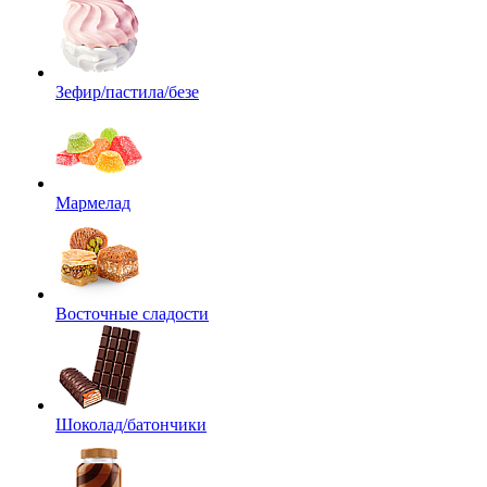
Зефир/пастила/безе
Мармелад
Восточные сладости
Шоколад/батончики