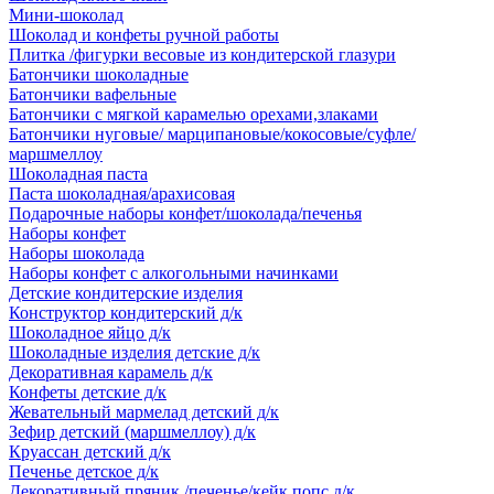
Мини-шоколад
Шоколад и конфеты ручной работы
Плитка /фигурки весовые из кондитерской глазури
Батончики шоколадные
Батончики вафельные
Батончики с мягкой карамелью орехами,злаками
Батончики нуговые/ марципановые/кокосовые/суфле/
маршмеллоу
Шоколадная паста
Паста шоколадная/арахисовая
Подарочные наборы конфет/шоколада/печенья
Наборы конфет
Наборы шоколада
Наборы конфет с алкогольными начинками
Детские кондитерские изделия
Конструктор кондитерский д/к
Шоколадное яйцо д/к
Шоколадные изделия детские д/к
Декоративная карамель д/к
Конфеты детские д/к
Жевательный мармелад детский д/к
Зефир детский (маршмеллоу) д/к
Круассан детский д/к
Печенье детское д/к
Декоративный пряник /печенье/кейк попс д/к