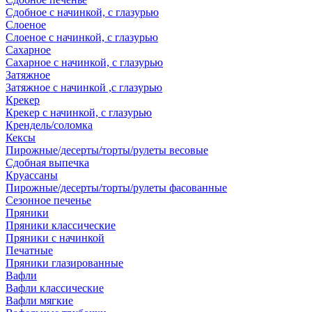
Сдобное с начинкой, с глазурью
Слоеное
Слоеное с начинкой, с глазурью
Сахарное
Сахарное с начинкой, с глазурью
Затяжное
Затяжное с начинкой ,с глазурью
Крекер
Крекер с начинкой, с глазурью
Крендель/соломка
Кексы
Пирожные/десерты/торты/рулеты весовые
Сдобная выпечка
Круассаны
Пирожные/десерты/торты/рулеты фасованные
Сезонное печенье
Пряники
Пряники классические
Пряники с начинкой
Печатные
Пряники глазированные
Вафли
Вафли классические
Вафли мягкие