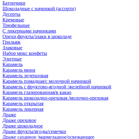
Батончики
Шоколадные с начинкой (ассорти)
Десерты
Кремовые
Трюфельные
С ликерными начинками
Орехи,фрукты/злаки в шоколаде
Грильяж
Злаковые
Набор микс конфеты
Элитные
Карамель
Карамель мини
Карамель леденцовая
Карамель помадная/с молочной начинкой
Карамель с фруктово-ягодной /желейной начинкой
Карамель глазированная/в какао
Карамель шоколадно-ореховая /молочно-ореховая
Карамель открытая
Карамель ликерная
Драже
Драже ореховое
Драже шоколадное
Драже фрукты/ягоды/семечки
Драже сахарное /мармеладное/освежающее