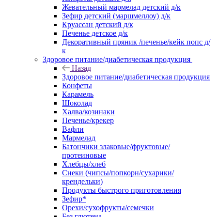
Жевательный мармелад детский д/к
Зефир детский (маршмеллоу) д/к
Круассан детский д/к
Печенье детское д/к
Декоративный пряник /печенье/кейк попс д/
к
Здоровое питание/диабетическая продукция
Назад
Здоровое питание/диабетическая продукция
Конфеты
Карамель
Шоколад
Халва/козинаки
Печенье/крекер
Вафли
Мармелад
Батончики злаковые/фруктовые/
протеиновые
Хлебцы/хлеб
Снеки (чипсы/попкорн/сухарики/
крендельки)
Продукты быстрого приготовления
Зефир*
Орехи/сухофрукты/семечки
Без глютена