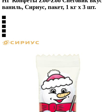
НГ Конфеты Zoo-Zoo Снеговик вкус
ваниль, Сириус, пакет, 1 кг х 3 шт.