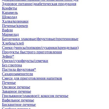
Здоровое питание/диабетическая продукция
Конфеты
Карамель
Шоколад
Халва/козинаки
Печенье/крекер
Вафли
Мармелад
Батончики злаковые/фруктовые/протеиновые
Хлебцы/хлеб
Снеки (чипсы/попкорн/сухарики/крендельки)
Продукты быстрого приготовления
Зефир*
Орехи/сухофрукты/семечки
Без глютена
Пастила фруктовая*
Сахарозаменители
Смеси для приготовления напитков
Печенье
Овсяное печенье
Заварное печенье
Грильяжное/злаковое/с кокосом печенье
Вафельное печенье
Бисквитное печенье
Сдобное печенье