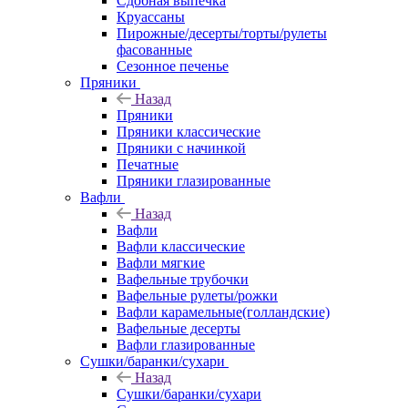
Сдобная выпечка
Круассаны
Пирожные/десерты/торты/рулеты
фасованные
Сезонное печенье
Пряники
Назад
Пряники
Пряники классические
Пряники с начинкой
Печатные
Пряники глазированные
Вафли
Назад
Вафли
Вафли классические
Вафли мягкие
Вафельные трубочки
Вафельные рулеты/рожки
Вафли карамельные(голландские)
Вафельные десерты
Вафли глазированные
Сушки/баранки/сухари
Назад
Сушки/баранки/сухари