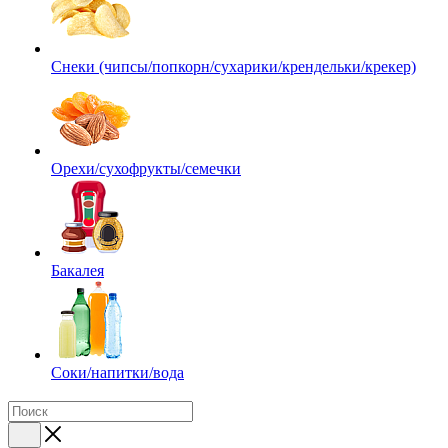
Снеки (чипсы/попкорн/сухарики/крендельки/крекер)
Орехи/сухофрукты/семечки
Бакалея
Соки/напитки/вода