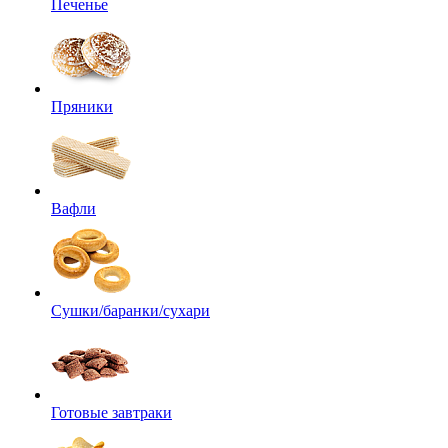
Печенье
Пряники
Вафли
Сушки/баранки/сухари
Готовые завтраки