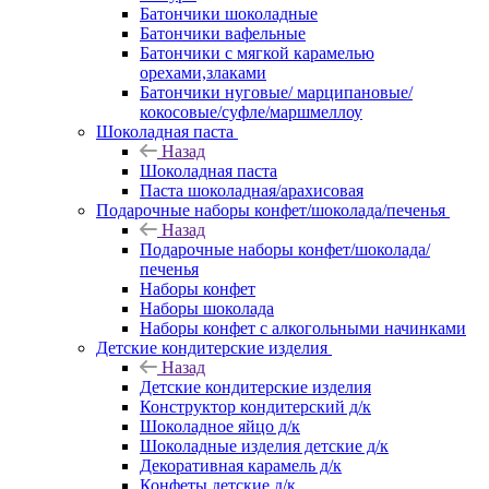
Батончики шоколадные
Батончики вафельные
Батончики с мягкой карамелью
орехами,злаками
Батончики нуговые/ марципановые/
кокосовые/суфле/маршмеллоу
Шоколадная паста
Назад
Шоколадная паста
Паста шоколадная/арахисовая
Подарочные наборы конфет/шоколада/печенья
Назад
Подарочные наборы конфет/шоколада/
печенья
Наборы конфет
Наборы шоколада
Наборы конфет с алкогольными начинками
Детские кондитерские изделия
Назад
Детские кондитерские изделия
Конструктор кондитерский д/к
Шоколадное яйцо д/к
Шоколадные изделия детские д/к
Декоративная карамель д/к
Конфеты детские д/к