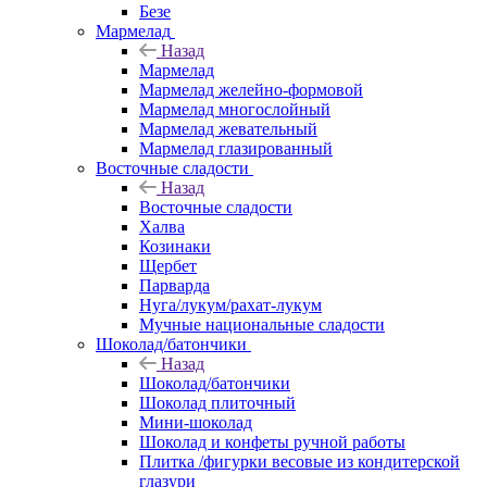
Безе
Мармелад
Назад
Мармелад
Мармелад желейно-формовой
Мармелад многослойный
Мармелад жевательный
Мармелад глазированный
Восточные сладости
Назад
Восточные сладости
Халва
Козинаки
Щербет
Парварда
Нуга/лукум/рахат-лукум
Мучные национальные сладости
Шоколад/батончики
Назад
Шоколад/батончики
Шоколад плиточный
Мини-шоколад
Шоколад и конфеты ручной работы
Плитка /фигурки весовые из кондитерской
глазури