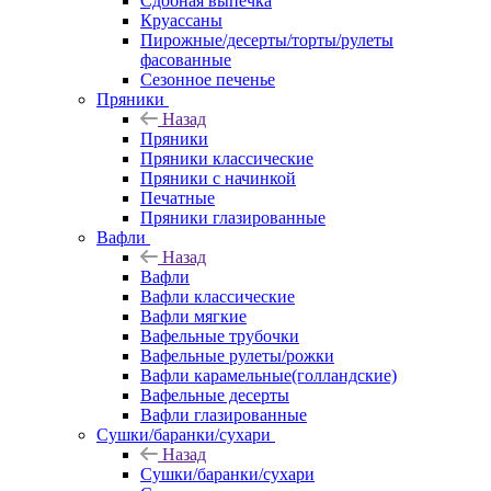
Сдобная выпечка
Круассаны
Пирожные/десерты/торты/рулеты
фасованные
Сезонное печенье
Пряники
Назад
Пряники
Пряники классические
Пряники с начинкой
Печатные
Пряники глазированные
Вафли
Назад
Вафли
Вафли классические
Вафли мягкие
Вафельные трубочки
Вафельные рулеты/рожки
Вафли карамельные(голландские)
Вафельные десерты
Вафли глазированные
Сушки/баранки/сухари
Назад
Сушки/баранки/сухари