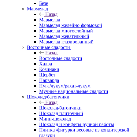
Безе
Мармелад
Назад
Мармелад
Мармелад желейно-формовой
Мармелад многослойный
Мармелад жевательный
Мармелад глазированный
Восточные сладости
Назад
Восточные сладости
Халва
Козинаки
Щербет
Парварда
Нуга/лукум/рахат-лукум
Мучные национальные сладости
Шоколад/батончики
Назад
Шоколад/батончики
Шоколад плиточный
Мини-шоколад
Шоколад и конфеты ручной работы
Плитка /фигурки весовые из кондитерской
глазури