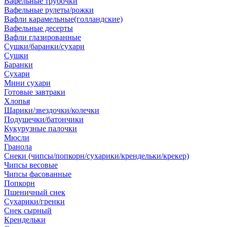
Вафельные трубочки
Вафельные рулеты/рожки
Вафли карамельные(голландские)
Вафельные десерты
Вафли глазированные
Сушки/баранки/сухари
Сушки
Баранки
Сухари
Мини сухари
Готовые завтраки
Хлопья
Шарики/звездочки/колечки
Подушечки/батончики
Кукурузные палочки
Мюсли
Гранола
Снеки (чипсы/попкорн/сухарики/крендельки/крекер)
Чипсы весовые
Чипсы фасованные
Попкорн
Пшеничный снек
Сухарики/гренки
Снек сырный
Крендельки