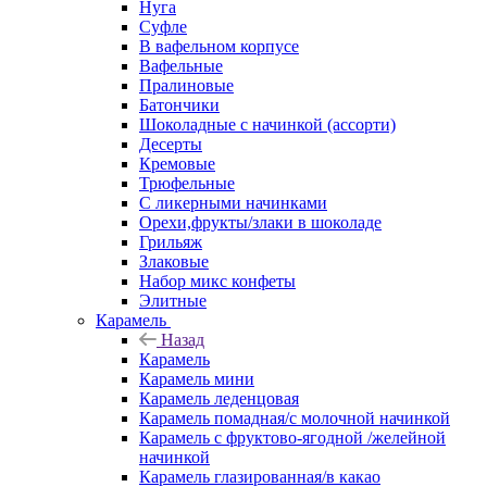
Нуга
Суфле
В вафельном корпусе
Вафельные
Пралиновые
Батончики
Шоколадные с начинкой (ассорти)
Десерты
Кремовые
Трюфельные
С ликерными начинками
Орехи,фрукты/злаки в шоколаде
Грильяж
Злаковые
Набор микс конфеты
Элитные
Карамель
Назад
Карамель
Карамель мини
Карамель леденцовая
Карамель помадная/с молочной начинкой
Карамель с фруктово-ягодной /желейной
начинкой
Карамель глазированная/в какао