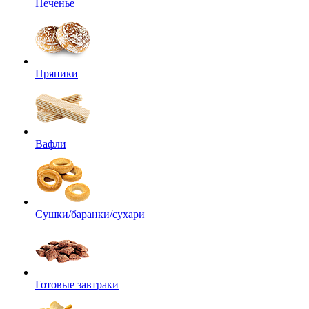
Печенье
Пряники
Вафли
Сушки/баранки/сухари
Готовые завтраки