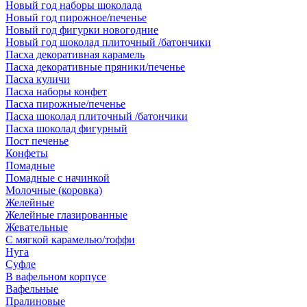
Новый год наборы шоколада
Новый год пирожное/печенье
Новый год фигурки новогодние
Новый год шоколад плиточный /батончики
Пасха декоративная карамель
Пасха декоративные пряники/печенье
Пасха куличи
Пасха наборы конфет
Пасха пирожные/печенье
Пасха шоколад плиточный /батончики
Пасха шоколад фигурный
Пост печенье
Конфеты
Помадные
Помадные с начинкой
Молочные (коровка)
Желейные
Желейные глазированные
Жевательные
С мягкой карамелью/тоффи
Нуга
Суфле
В вафельном корпусе
Вафельные
Пралиновые