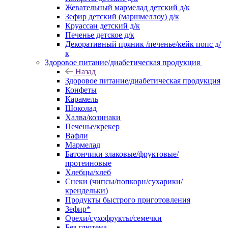
Жевательный мармелад детский д/к
Зефир детский (маршмеллоу) д/к
Круассан детский д/к
Печенье детское д/к
Декоративный пряник /печенье/кейк попс д/
к
Здоровое питание/диабетическая продукция
Назад
Здоровое питание/диабетическая продукция
Конфеты
Карамель
Шоколад
Халва/козинаки
Печенье/крекер
Вафли
Мармелад
Батончики злаковые/фруктовые/
протеиновые
Хлебцы/хлеб
Снеки (чипсы/попкорн/сухарики/
крендельки)
Продукты быстрого приготовления
Зефир*
Орехи/сухофрукты/семечки
Без глютена