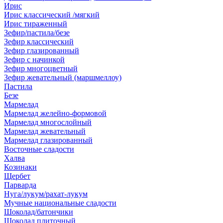
Ирис
Ирис классический /мягкий
Ирис тираженный
Зефир/пастила/безе
Зефир классический
Зефир глазированный
Зефир с начинкой
Зефир многоцветный
Зефир жевательный (маршмеллоу)
Пастила
Безе
Мармелад
Мармелад желейно-формовой
Мармелад многослойный
Мармелад жевательный
Мармелад глазированный
Восточные сладости
Халва
Козинаки
Щербет
Парварда
Нуга/лукум/рахат-лукум
Мучные национальные сладости
Шоколад/батончики
Шоколад плиточный