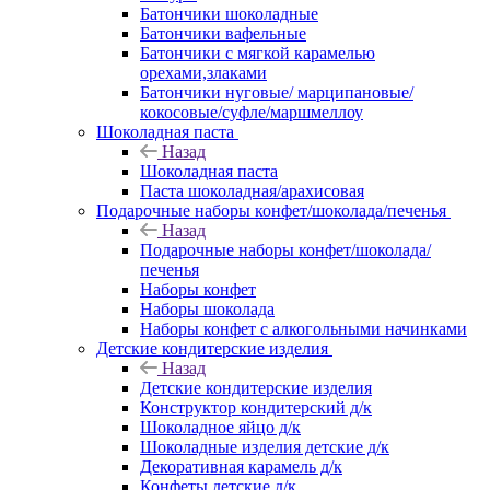
Батончики шоколадные
Батончики вафельные
Батончики с мягкой карамелью
орехами,злаками
Батончики нуговые/ марципановые/
кокосовые/суфле/маршмеллоу
Шоколадная паста
Назад
Шоколадная паста
Паста шоколадная/арахисовая
Подарочные наборы конфет/шоколада/печенья
Назад
Подарочные наборы конфет/шоколада/
печенья
Наборы конфет
Наборы шоколада
Наборы конфет с алкогольными начинками
Детские кондитерские изделия
Назад
Детские кондитерские изделия
Конструктор кондитерский д/к
Шоколадное яйцо д/к
Шоколадные изделия детские д/к
Декоративная карамель д/к
Конфеты детские д/к