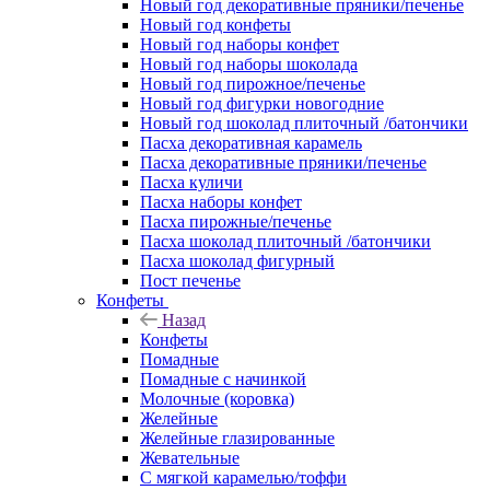
Новый год декоративные пряники/печенье
Новый год конфеты
Новый год наборы конфет
Новый год наборы шоколада
Новый год пирожное/печенье
Новый год фигурки новогодние
Новый год шоколад плиточный /батончики
Пасха декоративная карамель
Пасха декоративные пряники/печенье
Пасха куличи
Пасха наборы конфет
Пасха пирожные/печенье
Пасха шоколад плиточный /батончики
Пасха шоколад фигурный
Пост печенье
Конфеты
Назад
Конфеты
Помадные
Помадные с начинкой
Молочные (коровка)
Желейные
Желейные глазированные
Жевательные
С мягкой карамелью/тоффи