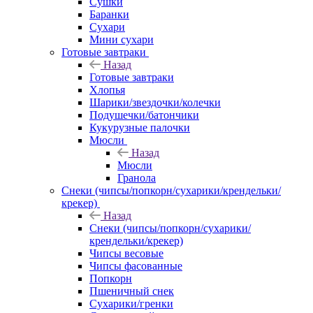
Сушки
Баранки
Сухари
Мини сухари
Готовые завтраки
Назад
Готовые завтраки
Хлопья
Шарики/звездочки/колечки
Подушечки/батончики
Кукурузные палочки
Мюсли
Назад
Мюсли
Гранола
Снеки (чипсы/попкорн/сухарики/крендельки/
крекер)
Назад
Снеки (чипсы/попкорн/сухарики/
крендельки/крекер)
Чипсы весовые
Чипсы фасованные
Попкорн
Пшеничный снек
Сухарики/гренки