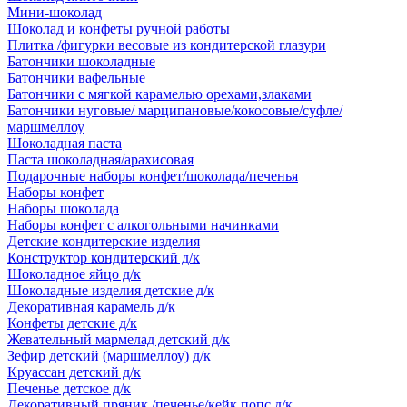
Мини-шоколад
Шоколад и конфеты ручной работы
Плитка /фигурки весовые из кондитерской глазури
Батончики шоколадные
Батончики вафельные
Батончики с мягкой карамелью орехами,злаками
Батончики нуговые/ марципановые/кокосовые/суфле/
маршмеллоу
Шоколадная паста
Паста шоколадная/арахисовая
Подарочные наборы конфет/шоколада/печенья
Наборы конфет
Наборы шоколада
Наборы конфет с алкогольными начинками
Детские кондитерские изделия
Конструктор кондитерский д/к
Шоколадное яйцо д/к
Шоколадные изделия детские д/к
Декоративная карамель д/к
Конфеты детские д/к
Жевательный мармелад детский д/к
Зефир детский (маршмеллоу) д/к
Круассан детский д/к
Печенье детское д/к
Декоративный пряник /печенье/кейк попс д/к