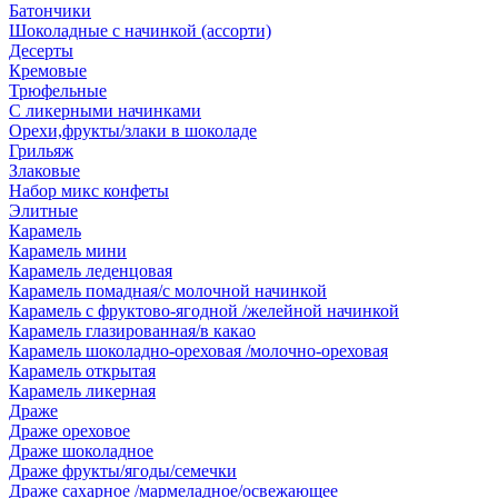
Батончики
Шоколадные с начинкой (ассорти)
Десерты
Кремовые
Трюфельные
С ликерными начинками
Орехи,фрукты/злаки в шоколаде
Грильяж
Злаковые
Набор микс конфеты
Элитные
Карамель
Карамель мини
Карамель леденцовая
Карамель помадная/с молочной начинкой
Карамель с фруктово-ягодной /желейной начинкой
Карамель глазированная/в какао
Карамель шоколадно-ореховая /молочно-ореховая
Карамель открытая
Карамель ликерная
Драже
Драже ореховое
Драже шоколадное
Драже фрукты/ягоды/семечки
Драже сахарное /мармеладное/освежающее