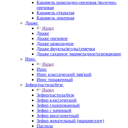
Карамель шоколадно-ореховая /молочно-
ореховая
Карамель открытая
Карамель ликерная
Драже
Назад
Драже
Драже ореховое
Драже шоколадное
Драже фрукты/ягоды/семечки
Драже сахарное /мармеладное/освежающее
Ирис
Назад
Ирис
Ирис классический /мягкий
Ирис тираженный
Зефир/пастила/безе
Назад
Зефир/пастила/безе
Зефир классический
Зефир глазированный
Зефир с начинкой
Зефир многоцветный
Зефир жевательный (маршмеллоу)
Пастила