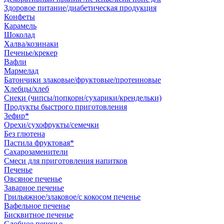
Здоровое питание/диабетическая продукция
Конфеты
Карамель
Шоколад
Халва/козинаки
Печенье/крекер
Вафли
Мармелад
Батончики злаковые/фруктовые/протеиновые
Хлебцы/хлеб
Снеки (чипсы/попкорн/сухарики/крендельки)
Продукты быстрого приготовления
Зефир*
Орехи/сухофрукты/семечки
Без глютена
Пастила фруктовая*
Сахарозаменители
Смеси для приготовления напитков
Печенье
Овсяное печенье
Заварное печенье
Грильяжное/злаковое/с кокосом печенье
Вафельное печенье
Бисквитное печенье
Сдобное печенье