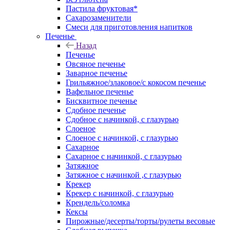
Пастила фруктовая*
Сахарозаменители
Смеси для приготовления напитков
Печенье
Назад
Печенье
Овсяное печенье
Заварное печенье
Грильяжное/злаковое/с кокосом печенье
Вафельное печенье
Бисквитное печенье
Сдобное печенье
Сдобное с начинкой, с глазурью
Слоеное
Слоеное с начинкой, с глазурью
Сахарное
Сахарное с начинкой, с глазурью
Затяжное
Затяжное с начинкой ,с глазурью
Крекер
Крекер с начинкой, с глазурью
Крендель/соломка
Кексы
Пирожные/десерты/торты/рулеты весовые