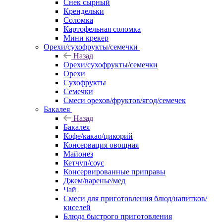
Снек сырный
Крендельки
Соломка
Картофельная соломка
Мини крекер
Орехи/сухофрукты/семечки
Назад
Орехи/сухофрукты/семечки
Орехи
Сухофрукты
Семечки
Смеси орехов/фруктов/ягод/семечек
Бакалея
Назад
Бакалея
Кофе/какао/цикорий
Консервация овощная
Майонез
Кетчуп/соус
Консервированные приправы
Джем/варенье/мед
Чай
Смеси для приготовления блюд/напитков/
киселей
Блюда быстрого приготовления