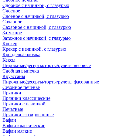
Сдобное с начинкой, с глазурью
Слоеное
Слоеное с начинкой, с глазурью
Сахарное
Сахарное с начинкой, с глазурью
Затяжное
Затяжное с начинкой ,с глазурью
Крекер
Крекер с начинкой, с глазурью
Крендель/соломка
Кексы
Пирожные/десерты/торты/рулеты весовые
Сдобная выпечка
Круассаны
Пирожные/десерты/торты/рулеты фасованные
Сезонное печенье
Пряники
Пряники классические
Пряники с начинкой
Печатные
Пряники глазированные
Вафли
Вафли классические
Вафли мягкие