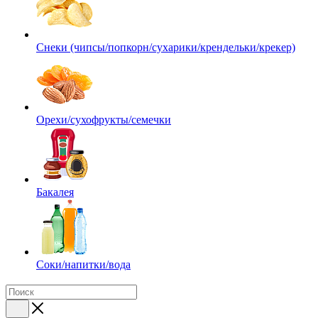
Снеки (чипсы/попкорн/сухарики/крендельки/крекер)
Орехи/сухофрукты/семечки
Бакалея
Соки/напитки/вода