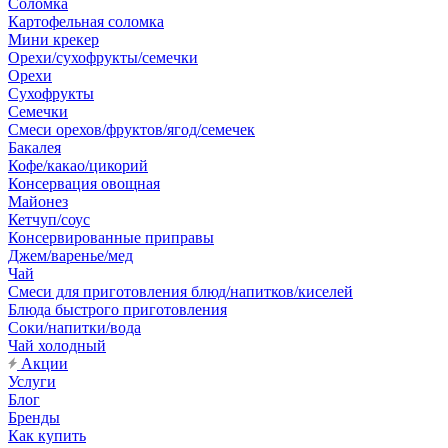
Соломка
Картофельная соломка
Мини крекер
Орехи/сухофрукты/семечки
Орехи
Сухофрукты
Семечки
Смеси орехов/фруктов/ягод/семечек
Бакалея
Кофе/какао/цикорий
Консервация овощная
Майонез
Кетчуп/соус
Консервированные приправы
Джем/варенье/мед
Чай
Смеси для приготовления блюд/напитков/киселей
Блюда быстрого приготовления
Соки/напитки/вода
Чай холодный
Акции
Услуги
Блог
Бренды
Как купить