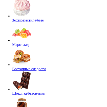
Зефир/пастила/безе
Мармелад
Восточные сладости
Шоколад/батончики