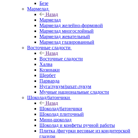
Безе
Мармелад
Назад
Мармелад
Мармелад желейно-формовой
Мармелад многослойный
Мармелад жевательный
Мармелад глазированный
Восточные сладости
Назад
Восточные сладости
Халва
Козинаки
Щербет
Парварда
Нуга/лукум/рахат-лукум
Мучные национальные сладости
Шоколад/батончики
Назад
Шоколад/батончики
Шоколад плиточный
Мини-шоколад
Шоколад и конфеты ручной работы
Плитка /фигурки весовые из кондитерской
глазури