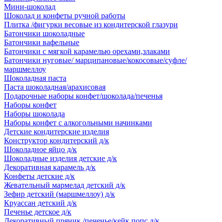
Мини-шоколад
Шоколад и конфеты ручной работы
Плитка /фигурки весовые из кондитерской глазури
Батончики шоколадные
Батончики вафельные
Батончики с мягкой карамелью орехами,злаками
Батончики нуговые/ марципановые/кокосовые/суфле/
маршмеллоу
Шоколадная паста
Паста шоколадная/арахисовая
Подарочные наборы конфет/шоколада/печенья
Наборы конфет
Наборы шоколада
Наборы конфет с алкогольными начинками
Детские кондитерские изделия
Конструктор кондитерский д/к
Шоколадное яйцо д/к
Шоколадные изделия детские д/к
Декоративная карамель д/к
Конфеты детские д/к
Жевательный мармелад детский д/к
Зефир детский (маршмеллоу) д/к
Круассан детский д/к
Печенье детское д/к
Декоративный пряник /печенье/кейк попс д/к