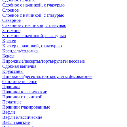
Сдобное с начинкой, с глазурью
Слоеное
Слоеное с начинкой, с глазурью
Сахарное
Сахарное с начинкой, с глазурью
Затяжное
Затяжное с начинкой ,с глазурью
Крекер
Крекер с начинкой, с глазурью
Крендель/соломка
Кексы
Пирожные/десерты/торты/рулеты весовые
Сдобная выпечка
Круассаны
Пирожные/десерты/торты/рулеты фасованные
Сезонное печенье
Пряники
Пряники классические
Пряники с начинкой
Печатные
Пряники глазированные
Вафли
Вафли классические
Вафли мягкие