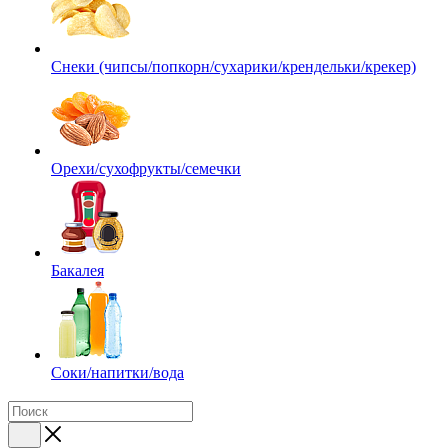
Снеки (чипсы/попкорн/сухарики/крендельки/крекер)
Орехи/сухофрукты/семечки
Бакалея
Соки/напитки/вода