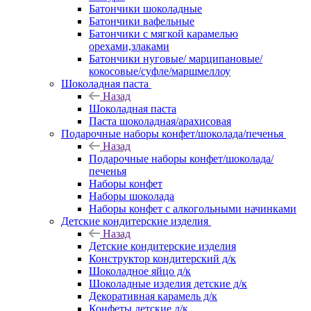
Батончики шоколадные
Батончики вафельные
Батончики с мягкой карамелью
орехами,злаками
Батончики нуговые/ марципановые/
кокосовые/суфле/маршмеллоу
Шоколадная паста
Назад
Шоколадная паста
Паста шоколадная/арахисовая
Подарочные наборы конфет/шоколада/печенья
Назад
Подарочные наборы конфет/шоколада/
печенья
Наборы конфет
Наборы шоколада
Наборы конфет с алкогольными начинками
Детские кондитерские изделия
Назад
Детские кондитерские изделия
Конструктор кондитерский д/к
Шоколадное яйцо д/к
Шоколадные изделия детские д/к
Декоративная карамель д/к
Конфеты детские д/к