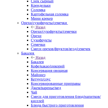
Снек сырный
Крендельки
Соломка
Картофельная соломка
Мини крекер
Орехи/сухофрукты/семечки
Назад
Орехи/сухофрукты/семечки
Орехи
Сухофрукты
Семечки
Смеси орехов/фруктов/ягод/семечек
Бакалея
Назад
Бакалея
Кофе/какао/цикорий
Консервация овощная
Майонез
Кетчуп/соус
Консервированные приправы
Джем/варенье/мед
Чай
Смеси для приготовления блюд/напитков/
киселей
Блюда быстрого приготовления