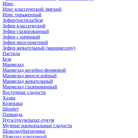
Ирис
Ирис классический /мягкий
Ирис тираженный
Зефир/пастила/безе
Зефир классический
Зефир глазированный
Зефир с начинкой
Зефир многоцветный
Зефир жевательный (маршмеллоу)
Пастила
Безе
Мармелад
Мармелад желейно-формовой
Мармелад многослойный
Мармелад жевательный
Мармелад глазированный
Восточные сладости
Халва
Козинаки
Щербет
Парварда
Нуга/лукум/рахат-лукум
Мучные национальные сладости
Шоколад/батончики
Шоколад плиточный