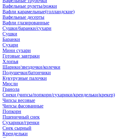
Вафельные трубочки
Вафельные рулеты/рожки
Вафли карамельные(голландские)
Вафельные десерты
Вафли глазированные
Сушки/баранки/сухари
Сушки
Баранки
Сухари
Мини сухари
Готовые завтраки
Хлопья
Шарики/звездочки/колечки
Подушечки/батончики
Кукурузные палочки
Мюсли
Гранола
Снеки (чипсы/попкорн/сухарики/крендельки/крекер)
Чипсы весовые
Чипсы фасованные
Попкорн
Пшеничный снек
Сухарики/гренки
Снек сырный
Крендельки