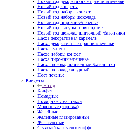
Новый год декоративные пряники/печенье
Новый год конфеты
Новый год наборы конфет
Новый год наборы шоколада
Новый год пирожное/печенье
Новый год фигурки новогодние
Новый год шоколад плиточный /батончики
Пасха декоративная карамель
Пасха декоративные пряники/печенье
Пасха куличи
Пасха наборы конфет
Пасха пирожные/печенье
Пасха шоколад плиточный /батончики
Пасха шоколад фигурный
Пост печенье
Конфеты
Назад
Конфеты
Помадные
Помадные с начинкой
Молочные (коровка)
Желейные
Желейные глазированные
Жевательные
С мягкой карамелью/тоффи