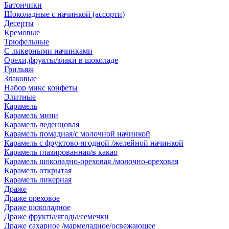
Батончики
Шоколадные с начинкой (ассорти)
Десерты
Кремовые
Трюфельные
С ликерными начинками
Орехи,фрукты/злаки в шоколаде
Грильяж
Злаковые
Набор микс конфеты
Элитные
Карамель
Карамель мини
Карамель леденцовая
Карамель помадная/с молочной начинкой
Карамель с фруктово-ягодной /желейной начинкой
Карамель глазированная/в какао
Карамель шоколадно-ореховая /молочно-ореховая
Карамель открытая
Карамель ликерная
Драже
Драже ореховое
Драже шоколадное
Драже фрукты/ягоды/семечки
Драже сахарное /мармеладное/освежающее