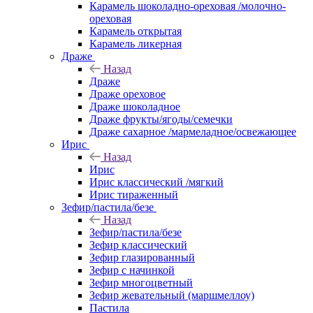
Карамель шоколадно-ореховая /молочно-
ореховая
Карамель открытая
Карамель ликерная
Драже
Назад
Драже
Драже ореховое
Драже шоколадное
Драже фрукты/ягоды/семечки
Драже сахарное /мармеладное/освежающее
Ирис
Назад
Ирис
Ирис классический /мягкий
Ирис тираженный
Зефир/пастила/безе
Назад
Зефир/пастила/безе
Зефир классический
Зефир глазированный
Зефир с начинкой
Зефир многоцветный
Зефир жевательный (маршмеллоу)
Пастила