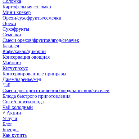
Соломка
Картофельная соломка
Мини крекер
Орехи/сухофрукты/семечки
Орехи
Сухофрукты
Семечки
Смеси орехов/фруктов/ягод/семечек
Бакалея
Кофе/какао/цикорий
Консервация овощная
Майонез
Кетчуп/соус
Консервированные приправы
Джем/варенье/мед
Чай
Смеси для приготовления блюд/напитков/киселей
Блюда быстрого приготовления
Соки/напитки/вода
Чай холодный
Акции
Услуги
Блог
Бренды
Как купить