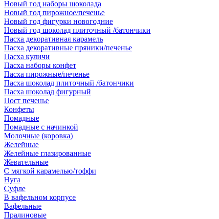
Новый год наборы шоколада
Новый год пирожное/печенье
Новый год фигурки новогодние
Новый год шоколад плиточный /батончики
Пасха декоративная карамель
Пасха декоративные пряники/печенье
Пасха куличи
Пасха наборы конфет
Пасха пирожные/печенье
Пасха шоколад плиточный /батончики
Пасха шоколад фигурный
Пост печенье
Конфеты
Помадные
Помадные с начинкой
Молочные (коровка)
Желейные
Желейные глазированные
Жевательные
С мягкой карамелью/тоффи
Нуга
Суфле
В вафельном корпусе
Вафельные
Пралиновые