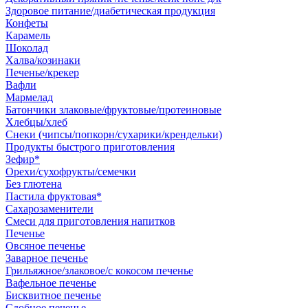
Здоровое питание/диабетическая продукция
Конфеты
Карамель
Шоколад
Халва/козинаки
Печенье/крекер
Вафли
Мармелад
Батончики злаковые/фруктовые/протеиновые
Хлебцы/хлеб
Снеки (чипсы/попкорн/сухарики/крендельки)
Продукты быстрого приготовления
Зефир*
Орехи/сухофрукты/семечки
Без глютена
Пастила фруктовая*
Сахарозаменители
Смеси для приготовления напитков
Печенье
Овсяное печенье
Заварное печенье
Грильяжное/злаковое/с кокосом печенье
Вафельное печенье
Бисквитное печенье
Сдобное печенье