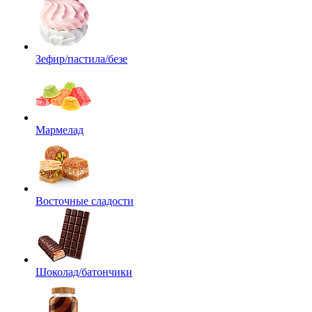
Зефир/пастила/безе
Мармелад
Восточные сладости
Шоколад/батончики