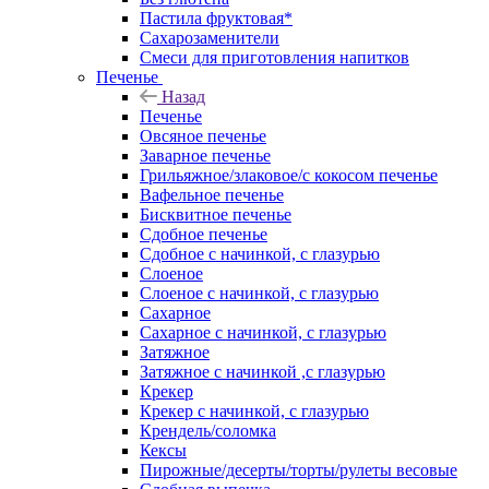
Пастила фруктовая*
Сахарозаменители
Смеси для приготовления напитков
Печенье
Назад
Печенье
Овсяное печенье
Заварное печенье
Грильяжное/злаковое/с кокосом печенье
Вафельное печенье
Бисквитное печенье
Сдобное печенье
Сдобное с начинкой, с глазурью
Слоеное
Слоеное с начинкой, с глазурью
Сахарное
Сахарное с начинкой, с глазурью
Затяжное
Затяжное с начинкой ,с глазурью
Крекер
Крекер с начинкой, с глазурью
Крендель/соломка
Кексы
Пирожные/десерты/торты/рулеты весовые