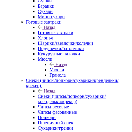
Сушки
Баранки
Сухари
Мини сухари
Готовые завтраки
Назад
Готовые завтраки
Хлопья
Шарики/звездочки/колечки
Подушечки/батончики
Кукурузные палочки
Мюсли
Назад
Мюсли
Гранола
Снеки (чипсы/попкорн/сухарики/крендельки/
крекер)
Назад
Снеки (чипсы/попкорн/сухарики/
крендельки/крекер)
Чипсы весовые
Чипсы фасованные
Попкорн
Пшеничный снек
Сухарики/гренки