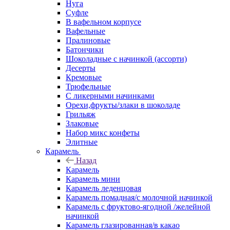
Нуга
Суфле
В вафельном корпусе
Вафельные
Пралиновые
Батончики
Шоколадные с начинкой (ассорти)
Десерты
Кремовые
Трюфельные
С ликерными начинками
Орехи,фрукты/злаки в шоколаде
Грильяж
Злаковые
Набор микс конфеты
Элитные
Карамель
Назад
Карамель
Карамель мини
Карамель леденцовая
Карамель помадная/с молочной начинкой
Карамель с фруктово-ягодной /желейной
начинкой
Карамель глазированная/в какао