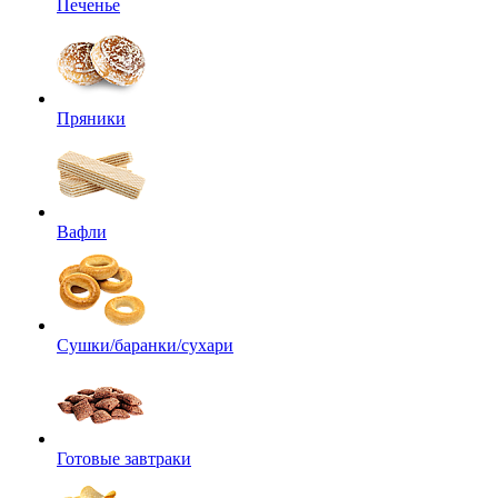
Печенье
Пряники
Вафли
Сушки/баранки/сухари
Готовые завтраки