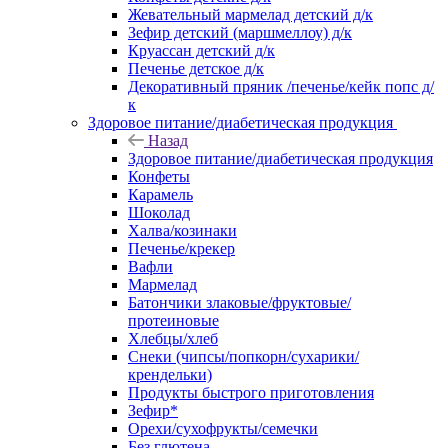
Жевательный мармелад детский д/к
Зефир детский (маршмеллоу) д/к
Круассан детский д/к
Печенье детское д/к
Декоративный пряник /печенье/кейк попс д/
к
Здоровое питание/диабетическая продукция
Назад
Здоровое питание/диабетическая продукция
Конфеты
Карамель
Шоколад
Халва/козинаки
Печенье/крекер
Вафли
Мармелад
Батончики злаковые/фруктовые/
протеиновые
Хлебцы/хлеб
Снеки (чипсы/попкорн/сухарики/
крендельки)
Продукты быстрого приготовления
Зефир*
Орехи/сухофрукты/семечки
Без глютена