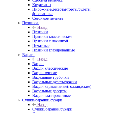
Сдобная выпечка
Круассаны
Пирожные/десерты/торты/рулеты
фасованные
Сезонное печенье
Пряники
Назад
Пряники
Пряники классические
Пряники с начинкой
Печатные
Пряники глазированные
Вафли
Назад
Вафли
Вафли классические
Вафли мягкие
Вафельные трубочки
Вафельные рулеты/рожки
Вафли карамельные(голландские)
Вафельные десерты
Вафли глазированные
Сушки/баранки/сухари
Назад
Сушки/баранки/сухари