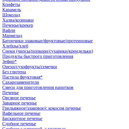
Конфеты
Карамель
Шоколад
Халва/козинаки
Печенье/крекер
Вафли
Мармелад
Батончики злаковые/фруктовые/протеиновые
Хлебцы/хлеб
Снеки (чипсы/попкорн/сухарики/крендельки)
Продукты быстрого приготовления
Зефир*
Орехи/сухофрукты/семечки
Без глютена
Пастила фруктовая*
Сахарозаменители
Смеси для приготовления напитков
Печенье
Овсяное печенье
Заварное печенье
Грильяжное/злаковое/с кокосом печенье
Вафельное печенье
Бисквитное печенье
Сдобное печенье
Сдобное с начинкой, с глазурью