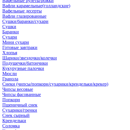
Вафельные рулеты/рожки
Вафли карамельные(голландские)
Вафельные десерты
Вафли глазированные
Сушки/баранки/сухари
Сушки
Баранки
Сухари
Мини сухари
Готовые завтраки
Хлопья
Шарики/звездочки/колечки
Подушечки/батончики
Кукурузные палочки
Мюсли
Гранола
Снеки (чипсы/попкорн/сухарики/крендельки/крекер)
Чипсы весовые
Чипсы фасованные
Попкорн
Пшеничный снек
Сухарики/гренки
Снек сырный
Крендельки
Соломка