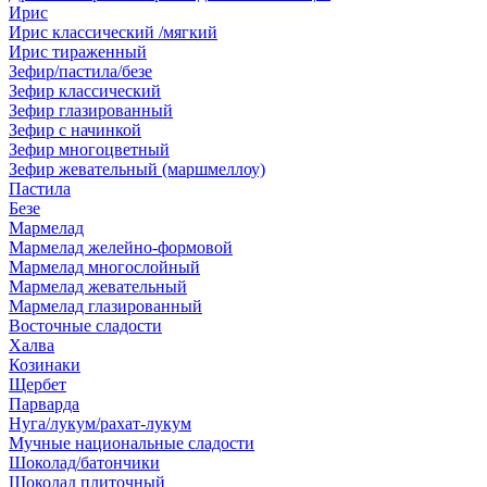
Ирис
Ирис классический /мягкий
Ирис тираженный
Зефир/пастила/безе
Зефир классический
Зефир глазированный
Зефир с начинкой
Зефир многоцветный
Зефир жевательный (маршмеллоу)
Пастила
Безе
Мармелад
Мармелад желейно-формовой
Мармелад многослойный
Мармелад жевательный
Мармелад глазированный
Восточные сладости
Халва
Козинаки
Щербет
Парварда
Нуга/лукум/рахат-лукум
Мучные национальные сладости
Шоколад/батончики
Шоколад плиточный