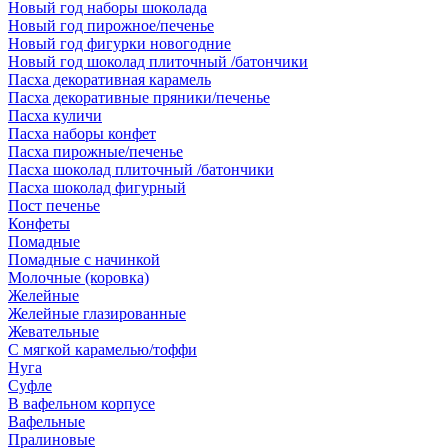
Новый год наборы шоколада
Новый год пирожное/печенье
Новый год фигурки новогодние
Новый год шоколад плиточный /батончики
Пасха декоративная карамель
Пасха декоративные пряники/печенье
Пасха куличи
Пасха наборы конфет
Пасха пирожные/печенье
Пасха шоколад плиточный /батончики
Пасха шоколад фигурный
Пост печенье
Конфеты
Помадные
Помадные с начинкой
Молочные (коровка)
Желейные
Желейные глазированные
Жевательные
С мягкой карамелью/тоффи
Нуга
Суфле
В вафельном корпусе
Вафельные
Пралиновые