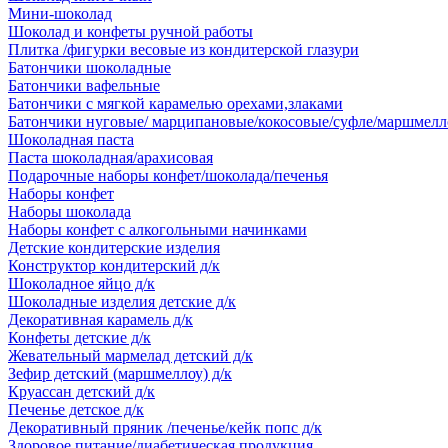
Мини-шоколад
Шоколад и конфеты ручной работы
Плитка /фигурки весовые из кондитерской глазури
Батончики шоколадные
Батончики вафельные
Батончики с мягкой карамелью орехами,злаками
Батончики нуговые/ марципановые/кокосовые/суфле/маршмелл
Шоколадная паста
Паста шоколадная/арахисовая
Подарочные наборы конфет/шоколада/печенья
Наборы конфет
Наборы шоколада
Наборы конфет с алкогольными начинками
Детские кондитерские изделия
Конструктор кондитерский д/к
Шоколадное яйцо д/к
Шоколадные изделия детские д/к
Декоративная карамель д/к
Конфеты детские д/к
Жевательный мармелад детский д/к
Зефир детский (маршмеллоу) д/к
Круассан детский д/к
Печенье детское д/к
Декоративный пряник /печенье/кейк попс д/к
Здоровое питание/диабетическая продукция