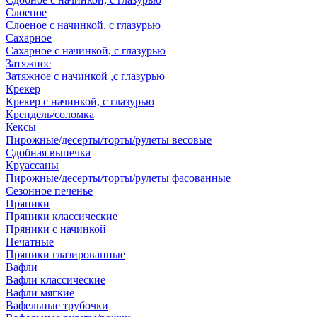
Слоеное
Слоеное с начинкой, с глазурью
Сахарное
Сахарное с начинкой, с глазурью
Затяжное
Затяжное с начинкой ,с глазурью
Крекер
Крекер с начинкой, с глазурью
Крендель/соломка
Кексы
Пирожные/десерты/торты/рулеты весовые
Сдобная выпечка
Круассаны
Пирожные/десерты/торты/рулеты фасованные
Сезонное печенье
Пряники
Пряники классические
Пряники с начинкой
Печатные
Пряники глазированные
Вафли
Вафли классические
Вафли мягкие
Вафельные трубочки