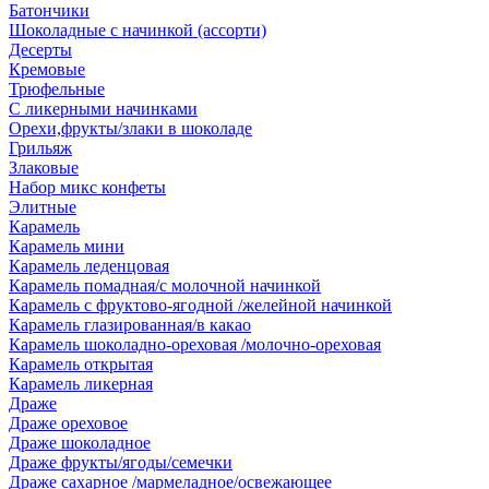
Батончики
Шоколадные с начинкой (ассорти)
Десерты
Кремовые
Трюфельные
С ликерными начинками
Орехи,фрукты/злаки в шоколаде
Грильяж
Злаковые
Набор микс конфеты
Элитные
Карамель
Карамель мини
Карамель леденцовая
Карамель помадная/с молочной начинкой
Карамель с фруктово-ягодной /желейной начинкой
Карамель глазированная/в какао
Карамель шоколадно-ореховая /молочно-ореховая
Карамель открытая
Карамель ликерная
Драже
Драже ореховое
Драже шоколадное
Драже фрукты/ягоды/семечки
Драже сахарное /мармеладное/освежающее