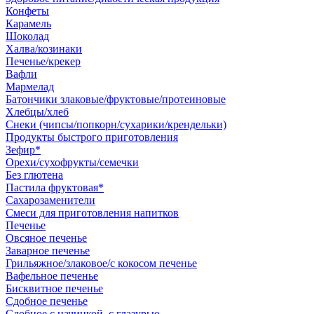
Конфеты
Карамель
Шоколад
Халва/козинаки
Печенье/крекер
Вафли
Мармелад
Батончики злаковые/фруктовые/протеиновые
Хлебцы/хлеб
Снеки (чипсы/попкорн/сухарики/крендельки)
Продукты быстрого приготовления
Зефир*
Орехи/сухофрукты/семечки
Без глютена
Пастила фруктовая*
Сахарозаменители
Смеси для приготовления напитков
Печенье
Овсяное печенье
Заварное печенье
Грильяжное/злаковое/с кокосом печенье
Вафельное печенье
Бисквитное печенье
Сдобное печенье
Сдобное с начинкой, с глазурью