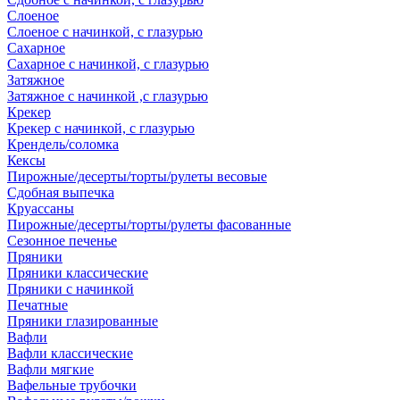
Слоеное
Слоеное с начинкой, с глазурью
Сахарное
Сахарное с начинкой, с глазурью
Затяжное
Затяжное с начинкой ,с глазурью
Крекер
Крекер с начинкой, с глазурью
Крендель/соломка
Кексы
Пирожные/десерты/торты/рулеты весовые
Сдобная выпечка
Круассаны
Пирожные/десерты/торты/рулеты фасованные
Сезонное печенье
Пряники
Пряники классические
Пряники с начинкой
Печатные
Пряники глазированные
Вафли
Вафли классические
Вафли мягкие
Вафельные трубочки