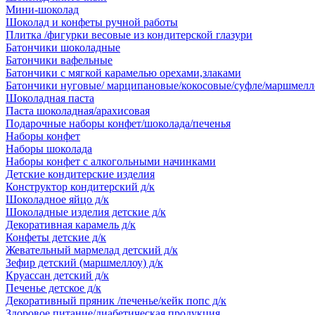
Мини-шоколад
Шоколад и конфеты ручной работы
Плитка /фигурки весовые из кондитерской глазури
Батончики шоколадные
Батончики вафельные
Батончики с мягкой карамелью орехами,злаками
Батончики нуговые/ марципановые/кокосовые/суфле/маршмелл
Шоколадная паста
Паста шоколадная/арахисовая
Подарочные наборы конфет/шоколада/печенья
Наборы конфет
Наборы шоколада
Наборы конфет с алкогольными начинками
Детские кондитерские изделия
Конструктор кондитерский д/к
Шоколадное яйцо д/к
Шоколадные изделия детские д/к
Декоративная карамель д/к
Конфеты детские д/к
Жевательный мармелад детский д/к
Зефир детский (маршмеллоу) д/к
Круассан детский д/к
Печенье детское д/к
Декоративный пряник /печенье/кейк попс д/к
Здоровое питание/диабетическая продукция