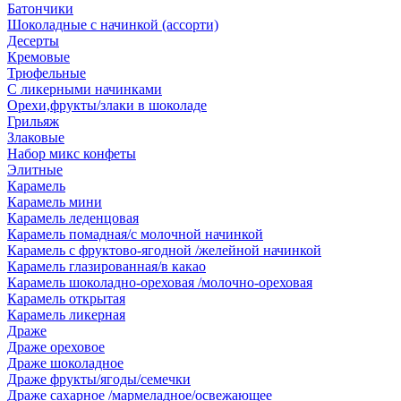
Батончики
Шоколадные с начинкой (ассорти)
Десерты
Кремовые
Трюфельные
С ликерными начинками
Орехи,фрукты/злаки в шоколаде
Грильяж
Злаковые
Набор микс конфеты
Элитные
Карамель
Карамель мини
Карамель леденцовая
Карамель помадная/с молочной начинкой
Карамель с фруктово-ягодной /желейной начинкой
Карамель глазированная/в какао
Карамель шоколадно-ореховая /молочно-ореховая
Карамель открытая
Карамель ликерная
Драже
Драже ореховое
Драже шоколадное
Драже фрукты/ягоды/семечки
Драже сахарное /мармеладное/освежающее