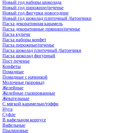
Новый год наборы шоколада
Новый год пирожное/печенье
Новый год фигурки новогодние
Новый год шоколад плиточный /батончики
Пасха декоративная карамель
Пасха декоративные пряники/печенье
Пасха куличи
Пасха наборы конфет
Пасха пирожные/печенье
Пасха шоколад плиточный /батончики
Пасха шоколад фигурный
Пост печенье
Конфеты
Помадные
Помадные с начинкой
Молочные (коровка)
Желейные
Желейные глазированные
Жевательные
С мягкой карамелью/тоффи
Нуга
Суфле
В вафельном корпусе
Вафельные
Пралиновые