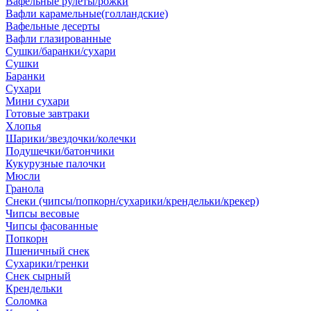
Вафельные рулеты/рожки
Вафли карамельные(голландские)
Вафельные десерты
Вафли глазированные
Сушки/баранки/сухари
Сушки
Баранки
Сухари
Мини сухари
Готовые завтраки
Хлопья
Шарики/звездочки/колечки
Подушечки/батончики
Кукурузные палочки
Мюсли
Гранола
Снеки (чипсы/попкорн/сухарики/крендельки/крекер)
Чипсы весовые
Чипсы фасованные
Попкорн
Пшеничный снек
Сухарики/гренки
Снек сырный
Крендельки
Соломка