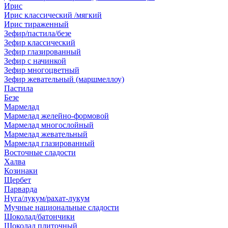
Ирис
Ирис классический /мягкий
Ирис тираженный
Зефир/пастила/безе
Зефир классический
Зефир глазированный
Зефир с начинкой
Зефир многоцветный
Зефир жевательный (маршмеллоу)
Пастила
Безе
Мармелад
Мармелад желейно-формовой
Мармелад многослойный
Мармелад жевательный
Мармелад глазированный
Восточные сладости
Халва
Козинаки
Щербет
Парварда
Нуга/лукум/рахат-лукум
Мучные национальные сладости
Шоколад/батончики
Шоколад плиточный