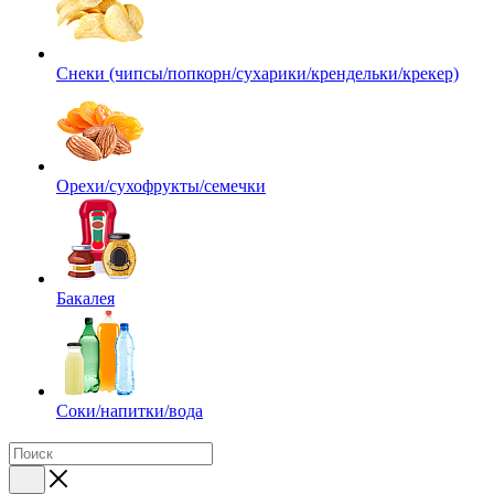
Снеки (чипсы/попкорн/сухарики/крендельки/крекер)
Орехи/сухофрукты/семечки
Бакалея
Соки/напитки/вода