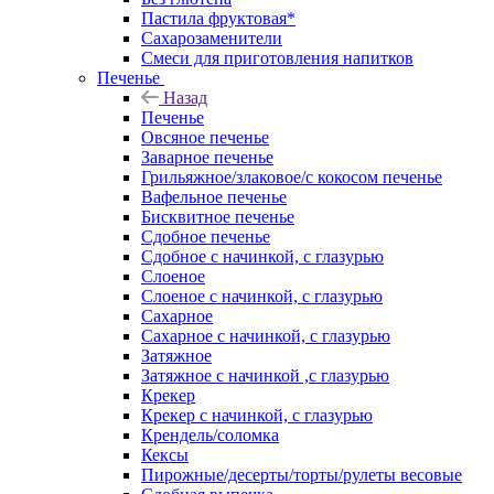
Пастила фруктовая*
Сахарозаменители
Смеси для приготовления напитков
Печенье
Назад
Печенье
Овсяное печенье
Заварное печенье
Грильяжное/злаковое/с кокосом печенье
Вафельное печенье
Бисквитное печенье
Сдобное печенье
Сдобное с начинкой, с глазурью
Слоеное
Слоеное с начинкой, с глазурью
Сахарное
Сахарное с начинкой, с глазурью
Затяжное
Затяжное с начинкой ,с глазурью
Крекер
Крекер с начинкой, с глазурью
Крендель/соломка
Кексы
Пирожные/десерты/торты/рулеты весовые