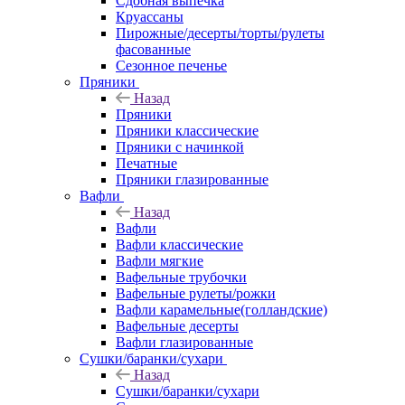
Сдобная выпечка
Круассаны
Пирожные/десерты/торты/рулеты
фасованные
Сезонное печенье
Пряники
Назад
Пряники
Пряники классические
Пряники с начинкой
Печатные
Пряники глазированные
Вафли
Назад
Вафли
Вафли классические
Вафли мягкие
Вафельные трубочки
Вафельные рулеты/рожки
Вафли карамельные(голландские)
Вафельные десерты
Вафли глазированные
Сушки/баранки/сухари
Назад
Сушки/баранки/сухари