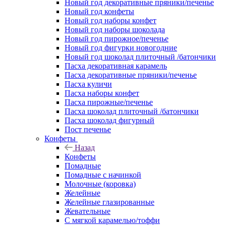
Новый год декоративные пряники/печенье
Новый год конфеты
Новый год наборы конфет
Новый год наборы шоколада
Новый год пирожное/печенье
Новый год фигурки новогодние
Новый год шоколад плиточный /батончики
Пасха декоративная карамель
Пасха декоративные пряники/печенье
Пасха куличи
Пасха наборы конфет
Пасха пирожные/печенье
Пасха шоколад плиточный /батончики
Пасха шоколад фигурный
Пост печенье
Конфеты
Назад
Конфеты
Помадные
Помадные с начинкой
Молочные (коровка)
Желейные
Желейные глазированные
Жевательные
С мягкой карамелью/тоффи