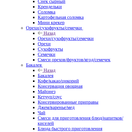
Снек сырный
Крендельки
Соломка
Картофельная соломка
Мини крекер
Орехи/сухофрукты/семечки
Назад
Орехи/сухофрукты/семечки
Орехи
Сухофрукты
Семечки
Смеси орехов/фруктов/ягод/семечек
Бакалея
Назад
Бакалея
Кофе/какао/цикорий
Консервация овощная
Майонез
Кетчуп/соус
Консервированные приправы
Джем/варенье/мед
Чай
Смеси для приготовления блюд/напитков/
киселей
Блюда быстрого приготовления