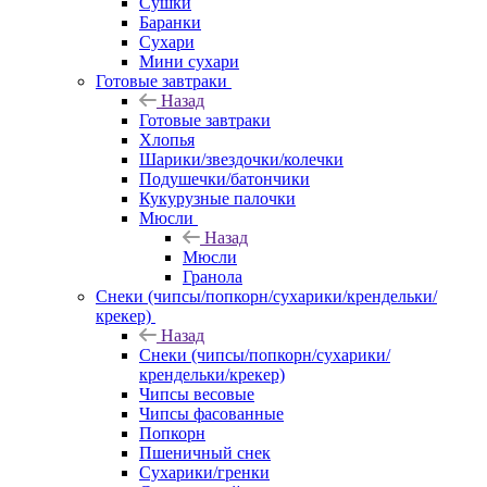
Сушки
Баранки
Сухари
Мини сухари
Готовые завтраки
Назад
Готовые завтраки
Хлопья
Шарики/звездочки/колечки
Подушечки/батончики
Кукурузные палочки
Мюсли
Назад
Мюсли
Гранола
Снеки (чипсы/попкорн/сухарики/крендельки/
крекер)
Назад
Снеки (чипсы/попкорн/сухарики/
крендельки/крекер)
Чипсы весовые
Чипсы фасованные
Попкорн
Пшеничный снек
Сухарики/гренки