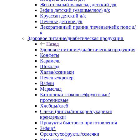
Жевательный мармелад детский д/к
Зефир детский (маршмеллоу) д/к
Круассан детский д/к
Печенье детское д/к
Декоративный пряник /печенье/кейк попс д/
к
Здоровое питание/диабетическая продукция
Назад
Здоровое питание/диабетическая продукция
Конфеты
Карамель
Шоколад
Халва/козинаки
Печенье/крекер
Вафли
Мармелад
Батончики злаковые/фруктовые/
протеиновые
Хлебцы/хлеб
Снеки (чипсы/попкорн/сухарики/
крендельки)
Продукты быстрого приготовления
Зефир*
Орехи/сухофрукты/семечки
Без глютена