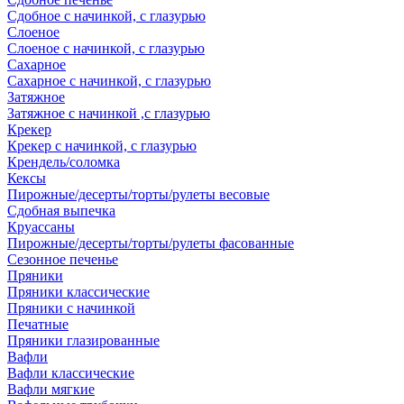
Сдобное с начинкой, с глазурью
Слоеное
Слоеное с начинкой, с глазурью
Сахарное
Сахарное с начинкой, с глазурью
Затяжное
Затяжное с начинкой ,с глазурью
Крекер
Крекер с начинкой, с глазурью
Крендель/соломка
Кексы
Пирожные/десерты/торты/рулеты весовые
Сдобная выпечка
Круассаны
Пирожные/десерты/торты/рулеты фасованные
Сезонное печенье
Пряники
Пряники классические
Пряники с начинкой
Печатные
Пряники глазированные
Вафли
Вафли классические
Вафли мягкие