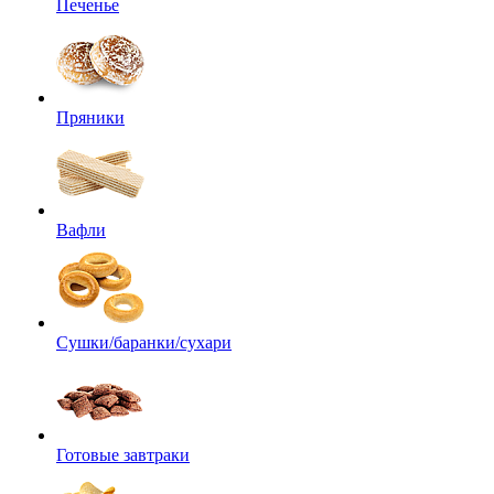
Печенье
Пряники
Вафли
Сушки/баранки/сухари
Готовые завтраки