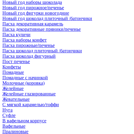
Новый год наборы шоколада
Новый год пирожное/печенье
Новый год фигурки новогодние
Новый год шоколад плиточный /батончики
Пасха декоративная карамель
Пасха декоративные пряники/печенье
Пасха куличи
Пасха наборы конфет
Пасха пирожные/печенье
Пасха шоколад плиточный /батончики
Пасха шоколад фигурный
Пост печенье
Конфеты
Помадные
Помадные с начинкой
Молочные (коровка)
Желейные
Желейные глазированные
Жевательные
С мягкой карамелью/тоффи
Нуга
Суфле
В вафельном корпусе
Вафельные
Пралиновые