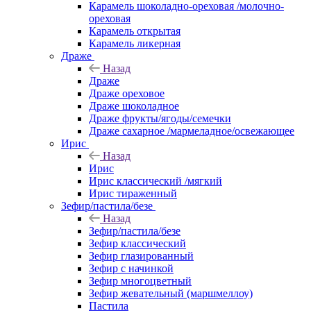
Карамель шоколадно-ореховая /молочно-
ореховая
Карамель открытая
Карамель ликерная
Драже
Назад
Драже
Драже ореховое
Драже шоколадное
Драже фрукты/ягоды/семечки
Драже сахарное /мармеладное/освежающее
Ирис
Назад
Ирис
Ирис классический /мягкий
Ирис тираженный
Зефир/пастила/безе
Назад
Зефир/пастила/безе
Зефир классический
Зефир глазированный
Зефир с начинкой
Зефир многоцветный
Зефир жевательный (маршмеллоу)
Пастила