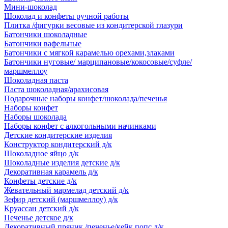
Мини-шоколад
Шоколад и конфеты ручной работы
Плитка /фигурки весовые из кондитерской глазури
Батончики шоколадные
Батончики вафельные
Батончики с мягкой карамелью орехами,злаками
Батончики нуговые/ марципановые/кокосовые/суфле/
маршмеллоу
Шоколадная паста
Паста шоколадная/арахисовая
Подарочные наборы конфет/шоколада/печенья
Наборы конфет
Наборы шоколада
Наборы конфет с алкогольными начинками
Детские кондитерские изделия
Конструктор кондитерский д/к
Шоколадное яйцо д/к
Шоколадные изделия детские д/к
Декоративная карамель д/к
Конфеты детские д/к
Жевательный мармелад детский д/к
Зефир детский (маршмеллоу) д/к
Круассан детский д/к
Печенье детское д/к
Декоративный пряник /печенье/кейк попс д/к