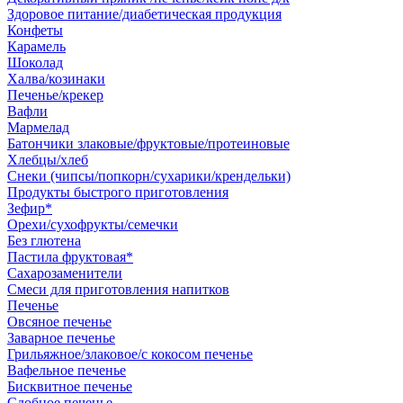
Здоровое питание/диабетическая продукция
Конфеты
Карамель
Шоколад
Халва/козинаки
Печенье/крекер
Вафли
Мармелад
Батончики злаковые/фруктовые/протеиновые
Хлебцы/хлеб
Снеки (чипсы/попкорн/сухарики/крендельки)
Продукты быстрого приготовления
Зефир*
Орехи/сухофрукты/семечки
Без глютена
Пастила фруктовая*
Сахарозаменители
Смеси для приготовления напитков
Печенье
Овсяное печенье
Заварное печенье
Грильяжное/злаковое/с кокосом печенье
Вафельное печенье
Бисквитное печенье
Сдобное печенье