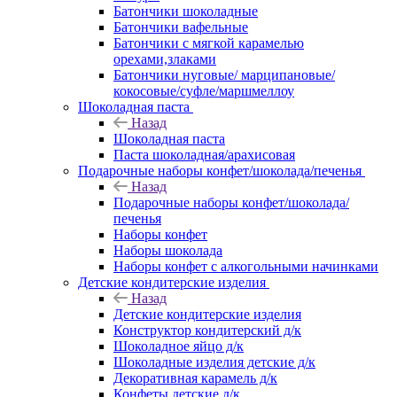
Батончики шоколадные
Батончики вафельные
Батончики с мягкой карамелью
орехами,злаками
Батончики нуговые/ марципановые/
кокосовые/суфле/маршмеллоу
Шоколадная паста
Назад
Шоколадная паста
Паста шоколадная/арахисовая
Подарочные наборы конфет/шоколада/печенья
Назад
Подарочные наборы конфет/шоколада/
печенья
Наборы конфет
Наборы шоколада
Наборы конфет с алкогольными начинками
Детские кондитерские изделия
Назад
Детские кондитерские изделия
Конструктор кондитерский д/к
Шоколадное яйцо д/к
Шоколадные изделия детские д/к
Декоративная карамель д/к
Конфеты детские д/к