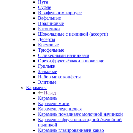
Нуга
Суфле
В вафельном корпусе
Вафельные
Пралиновые
Батончики
Шоколадные с начинкой (ассорти)
Десерты
Кремовые
Трюфельные
С ликерными начинками
Орехи,фрукты/злаки в шоколаде
Грильяж
Злаковые
Набор микс конфеты
Элитные
Карамель
Назад
Карамель
Карамель мини
Карамель леденцовая
Карамель помадная/с молочной начинкой
Карамель с фруктово-ягодной /желейной
начинкой
Карамель глазированная/в какао