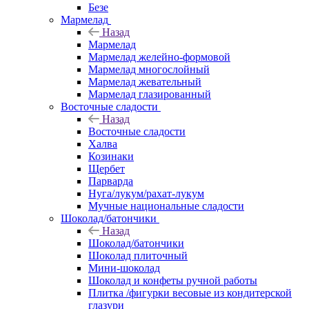
Безе
Мармелад
Назад
Мармелад
Мармелад желейно-формовой
Мармелад многослойный
Мармелад жевательный
Мармелад глазированный
Восточные сладости
Назад
Восточные сладости
Халва
Козинаки
Щербет
Парварда
Нуга/лукум/рахат-лукум
Мучные национальные сладости
Шоколад/батончики
Назад
Шоколад/батончики
Шоколад плиточный
Мини-шоколад
Шоколад и конфеты ручной работы
Плитка /фигурки весовые из кондитерской
глазури