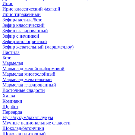
Ирис
Ирис классический /мягкий
Ирис тираженный
Зефир/пастила/безе
Зефир классический
Зефир глазированный
Зефир с начинкой
Зефир многоцветный
Зефир жевательный (маршмеллоу)
Пастила
Безе
Мармелад
Мармелад желейно-формовой
Мармелад многослойный
Мармелад жевательный
Мармелад глазированный
Восточные сладости
Халва
Козинаки
Щербет
Парварда
Нуга/лукум/рахат-лукум
Мучные национальные сладости
Шоколад/батончики
Шоколад плиточный