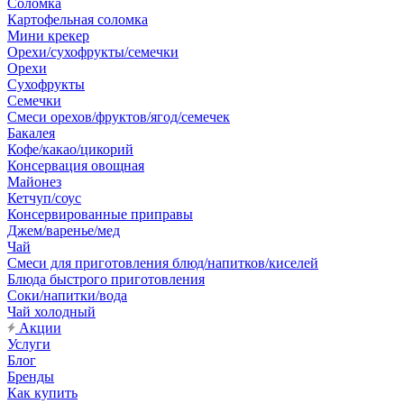
Соломка
Картофельная соломка
Мини крекер
Орехи/сухофрукты/семечки
Орехи
Сухофрукты
Семечки
Смеси орехов/фруктов/ягод/семечек
Бакалея
Кофе/какао/цикорий
Консервация овощная
Майонез
Кетчуп/соус
Консервированные приправы
Джем/варенье/мед
Чай
Смеси для приготовления блюд/напитков/киселей
Блюда быстрого приготовления
Соки/напитки/вода
Чай холодный
Акции
Услуги
Блог
Бренды
Как купить