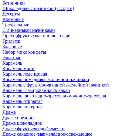
Батончики
Шоколадные с начинкой (ассорти)
Десерты
Кремовые
Трюфельные
С ликерными начинками
Орехи,фрукты/злаки в шоколаде
Грильяж
Злаковые
Набор микс конфеты
Элитные
Карамель
Карамель мини
Карамель леденцовая
Карамель помадная/с молочной начинкой
Карамель с фруктово-ягодной /желейной начинкой
Карамель глазированная/в какао
Карамель шоколадно-ореховая /молочно-ореховая
Карамель открытая
Карамель ликерная
Драже
Драже ореховое
Драже шоколадное
Драже фрукты/ягоды/семечки
Драже сахарное /мармеладное/освежающее