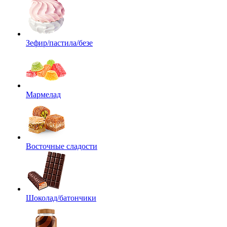
Зефир/пастила/безе
Мармелад
Восточные сладости
Шоколад/батончики