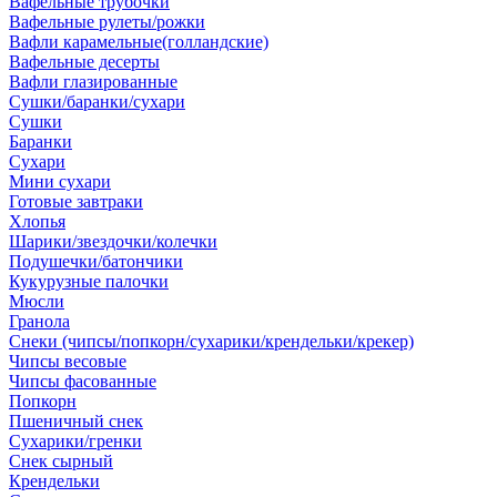
Вафельные трубочки
Вафельные рулеты/рожки
Вафли карамельные(голландские)
Вафельные десерты
Вафли глазированные
Сушки/баранки/сухари
Сушки
Баранки
Сухари
Мини сухари
Готовые завтраки
Хлопья
Шарики/звездочки/колечки
Подушечки/батончики
Кукурузные палочки
Мюсли
Гранола
Снеки (чипсы/попкорн/сухарики/крендельки/крекер)
Чипсы весовые
Чипсы фасованные
Попкорн
Пшеничный снек
Сухарики/гренки
Снек сырный
Крендельки