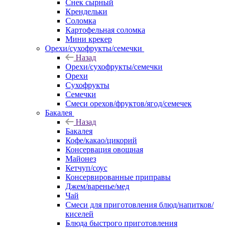
Снек сырный
Крендельки
Соломка
Картофельная соломка
Мини крекер
Орехи/сухофрукты/семечки
Назад
Орехи/сухофрукты/семечки
Орехи
Сухофрукты
Семечки
Смеси орехов/фруктов/ягод/семечек
Бакалея
Назад
Бакалея
Кофе/какао/цикорий
Консервация овощная
Майонез
Кетчуп/соус
Консервированные приправы
Джем/варенье/мед
Чай
Смеси для приготовления блюд/напитков/
киселей
Блюда быстрого приготовления