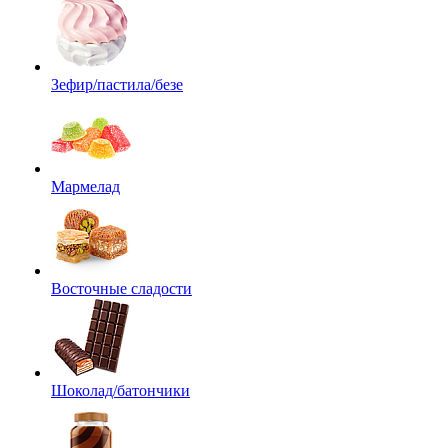
Зефир/пастила/безе
Мармелад
Восточные сладости
Шоколад/батончики