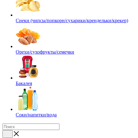
Снеки (чипсы/попкорн/сухарики/крендельки/крекер)
Орехи/сухофрукты/семечки
Бакалея
Соки/напитки/вода