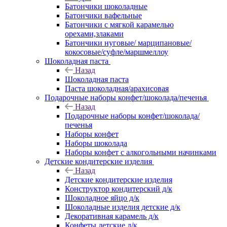
Батончики шоколадные
Батончики вафельные
Батончики с мягкой карамелью
орехами,злаками
Батончики нуговые/ марципановые/
кокосовые/суфле/маршмеллоу
Шоколадная паста
Назад
Шоколадная паста
Паста шоколадная/арахисовая
Подарочные наборы конфет/шоколада/печенья
Назад
Подарочные наборы конфет/шоколада/
печенья
Наборы конфет
Наборы шоколада
Наборы конфет с алкогольными начинками
Детские кондитерские изделия
Назад
Детские кондитерские изделия
Конструктор кондитерский д/к
Шоколадное яйцо д/к
Шоколадные изделия детские д/к
Декоративная карамель д/к
Конфеты детские д/к