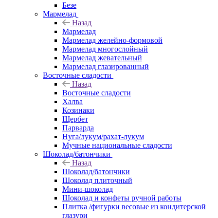
Безе
Мармелад
Назад
Мармелад
Мармелад желейно-формовой
Мармелад многослойный
Мармелад жевательный
Мармелад глазированный
Восточные сладости
Назад
Восточные сладости
Халва
Козинаки
Щербет
Парварда
Нуга/лукум/рахат-лукум
Мучные национальные сладости
Шоколад/батончики
Назад
Шоколад/батончики
Шоколад плиточный
Мини-шоколад
Шоколад и конфеты ручной работы
Плитка /фигурки весовые из кондитерской
глазури