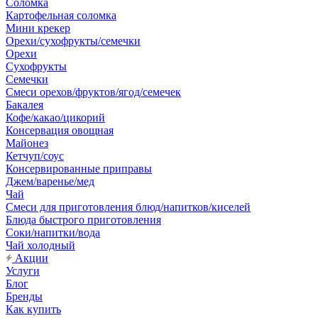
Соломка
Картофельная соломка
Мини крекер
Орехи/сухофрукты/семечки
Орехи
Сухофрукты
Семечки
Смеси орехов/фруктов/ягод/семечек
Бакалея
Кофе/какао/цикорий
Консервация овощная
Майонез
Кетчуп/соус
Консервированные приправы
Джем/варенье/мед
Чай
Смеси для приготовления блюд/напитков/киселей
Блюда быстрого приготовления
Соки/напитки/вода
Чай холодный
Акции
Услуги
Блог
Бренды
Как купить