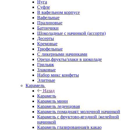
Нуга
Суфле
В вафельном корпусе
Вафельные
Пралиновые
Батончики
Шоколадные с начинкой (ассорти)
Десерты
Кремовые
Трюфельные
С ликерными начинками
Орехи,фрукты/злаки в шоколаде
Грильяж
Злаковые
Набор микс конфеты
Элитные
Карамель
Назад
Карамель
Карамель мини
Карамель леденцовая
Карамель помадная/с молочной начинкой
Карамель с фруктово-ягодной /желейной
начинкой
Карамель глазированная/в какао