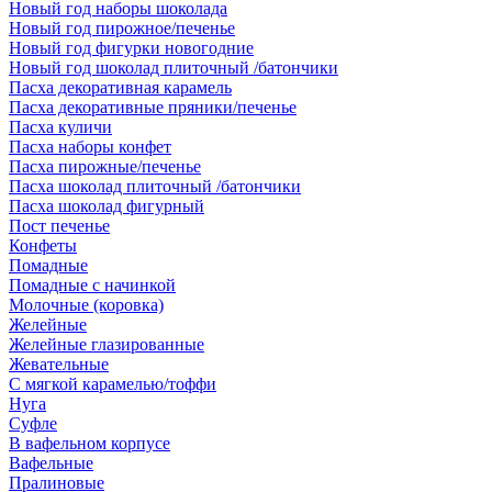
Новый год наборы шоколада
Новый год пирожное/печенье
Новый год фигурки новогодние
Новый год шоколад плиточный /батончики
Пасха декоративная карамель
Пасха декоративные пряники/печенье
Пасха куличи
Пасха наборы конфет
Пасха пирожные/печенье
Пасха шоколад плиточный /батончики
Пасха шоколад фигурный
Пост печенье
Конфеты
Помадные
Помадные с начинкой
Молочные (коровка)
Желейные
Желейные глазированные
Жевательные
С мягкой карамелью/тоффи
Нуга
Суфле
В вафельном корпусе
Вафельные
Пралиновые