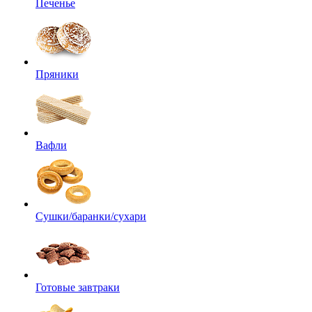
Печенье
Пряники
Вафли
Сушки/баранки/сухари
Готовые завтраки