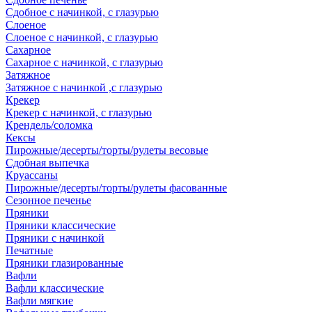
Сдобное с начинкой, с глазурью
Слоеное
Слоеное с начинкой, с глазурью
Сахарное
Сахарное с начинкой, с глазурью
Затяжное
Затяжное с начинкой ,с глазурью
Крекер
Крекер с начинкой, с глазурью
Крендель/соломка
Кексы
Пирожные/десерты/торты/рулеты весовые
Сдобная выпечка
Круассаны
Пирожные/десерты/торты/рулеты фасованные
Сезонное печенье
Пряники
Пряники классические
Пряники с начинкой
Печатные
Пряники глазированные
Вафли
Вафли классические
Вафли мягкие