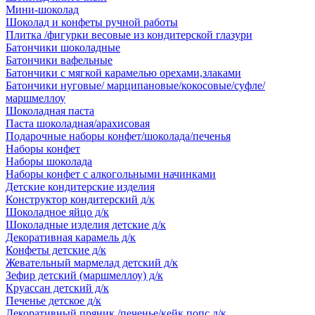
Мини-шоколад
Шоколад и конфеты ручной работы
Плитка /фигурки весовые из кондитерской глазури
Батончики шоколадные
Батончики вафельные
Батончики с мягкой карамелью орехами,злаками
Батончики нуговые/ марципановые/кокосовые/суфле/
маршмеллоу
Шоколадная паста
Паста шоколадная/арахисовая
Подарочные наборы конфет/шоколада/печенья
Наборы конфет
Наборы шоколада
Наборы конфет с алкогольными начинками
Детские кондитерские изделия
Конструктор кондитерский д/к
Шоколадное яйцо д/к
Шоколадные изделия детские д/к
Декоративная карамель д/к
Конфеты детские д/к
Жевательный мармелад детский д/к
Зефир детский (маршмеллоу) д/к
Круассан детский д/к
Печенье детское д/к
Декоративный пряник /печенье/кейк попс д/к