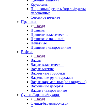
Сдобная выпечка
Круассаны
Пирожные/десерты/торты/рулеты
фасованные
Сезонное печенье
Пряники
Назад
Пряники
Пряники классические
Пряники с начинкой
Печатные
Пряники глазированные
Вафли
Назад
Вафли
Вафли классические
Вафли мягкие
Вафельные трубочки
Вафельные рулеты/рожки
Вафли карамельные(голландские)
Вафельные десерты
Вафли глазированные
Сушки/баранки/сухари
Назад
Сушки/баранки/сухари