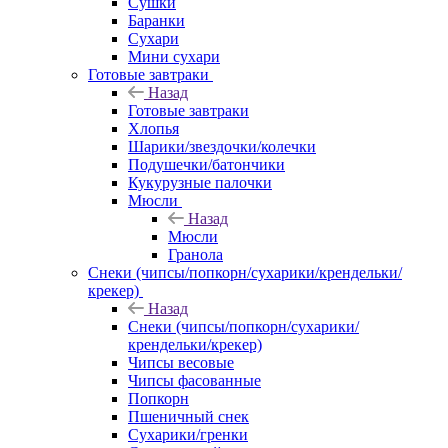
Сушки
Баранки
Сухари
Мини сухари
Готовые завтраки
Назад
Готовые завтраки
Хлопья
Шарики/звездочки/колечки
Подушечки/батончики
Кукурузные палочки
Мюсли
Назад
Мюсли
Гранола
Снеки (чипсы/попкорн/сухарики/крендельки/
крекер)
Назад
Снеки (чипсы/попкорн/сухарики/
крендельки/крекер)
Чипсы весовые
Чипсы фасованные
Попкорн
Пшеничный снек
Сухарики/гренки