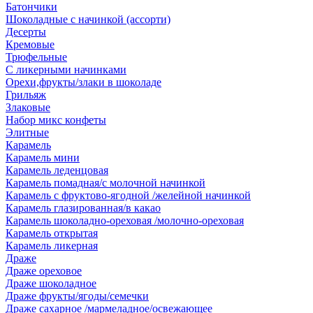
Батончики
Шоколадные с начинкой (ассорти)
Десерты
Кремовые
Трюфельные
С ликерными начинками
Орехи,фрукты/злаки в шоколаде
Грильяж
Злаковые
Набор микс конфеты
Элитные
Карамель
Карамель мини
Карамель леденцовая
Карамель помадная/с молочной начинкой
Карамель с фруктово-ягодной /желейной начинкой
Карамель глазированная/в какао
Карамель шоколадно-ореховая /молочно-ореховая
Карамель открытая
Карамель ликерная
Драже
Драже ореховое
Драже шоколадное
Драже фрукты/ягоды/семечки
Драже сахарное /мармеладное/освежающее