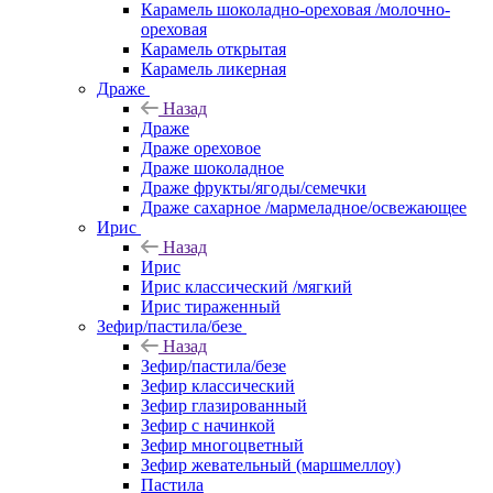
Карамель шоколадно-ореховая /молочно-
ореховая
Карамель открытая
Карамель ликерная
Драже
Назад
Драже
Драже ореховое
Драже шоколадное
Драже фрукты/ягоды/семечки
Драже сахарное /мармеладное/освежающее
Ирис
Назад
Ирис
Ирис классический /мягкий
Ирис тираженный
Зефир/пастила/безе
Назад
Зефир/пастила/безе
Зефир классический
Зефир глазированный
Зефир с начинкой
Зефир многоцветный
Зефир жевательный (маршмеллоу)
Пастила