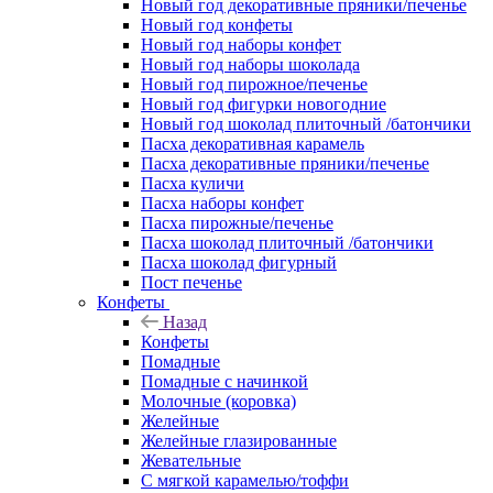
Новый год декоративные пряники/печенье
Новый год конфеты
Новый год наборы конфет
Новый год наборы шоколада
Новый год пирожное/печенье
Новый год фигурки новогодние
Новый год шоколад плиточный /батончики
Пасха декоративная карамель
Пасха декоративные пряники/печенье
Пасха куличи
Пасха наборы конфет
Пасха пирожные/печенье
Пасха шоколад плиточный /батончики
Пасха шоколад фигурный
Пост печенье
Конфеты
Назад
Конфеты
Помадные
Помадные с начинкой
Молочные (коровка)
Желейные
Желейные глазированные
Жевательные
С мягкой карамелью/тоффи