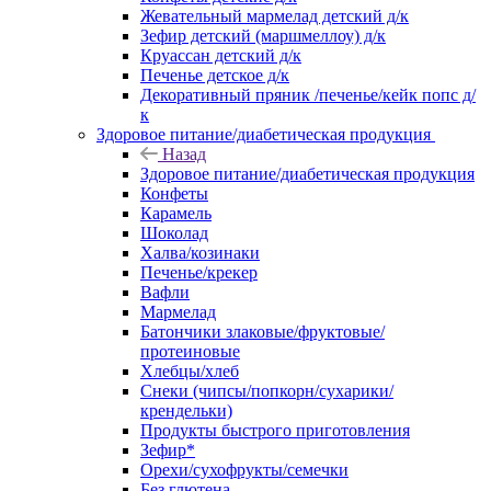
Жевательный мармелад детский д/к
Зефир детский (маршмеллоу) д/к
Круассан детский д/к
Печенье детское д/к
Декоративный пряник /печенье/кейк попс д/
к
Здоровое питание/диабетическая продукция
Назад
Здоровое питание/диабетическая продукция
Конфеты
Карамель
Шоколад
Халва/козинаки
Печенье/крекер
Вафли
Мармелад
Батончики злаковые/фруктовые/
протеиновые
Хлебцы/хлеб
Снеки (чипсы/попкорн/сухарики/
крендельки)
Продукты быстрого приготовления
Зефир*
Орехи/сухофрукты/семечки
Без глютена