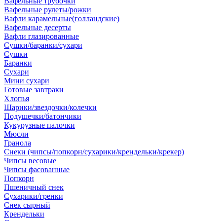
Вафельные трубочки
Вафельные рулеты/рожки
Вафли карамельные(голландские)
Вафельные десерты
Вафли глазированные
Сушки/баранки/сухари
Сушки
Баранки
Сухари
Мини сухари
Готовые завтраки
Хлопья
Шарики/звездочки/колечки
Подушечки/батончики
Кукурузные палочки
Мюсли
Гранола
Снеки (чипсы/попкорн/сухарики/крендельки/крекер)
Чипсы весовые
Чипсы фасованные
Попкорн
Пшеничный снек
Сухарики/гренки
Снек сырный
Крендельки