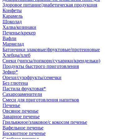
Здоровое питание/диабетическая продукция
Конфеты
Карамель
Шоколад
Халва/козинаки
Печенье/крекер
Вафли
Мармелад
Батончики злаковые/фруктовые/протеиновые
Хлебцы/хлеб
Снеки (чипсы/попкорн/сухарики/крендельки)
Продукты быстрого приготовления
Зефир*
Орехи/сухофрукты/семечки
Без глютена
Пастила фруктовая*
Сахарозаменители
Смеси для приготовления напитков
Печенье
Овсяное печенье
Заварное печенье
Грильяжное/злаковое/с кокосом печенье
Вафельное печенье
Бисквитное печенье
Сдобное печенье