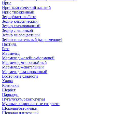
Ирис
Ирис классический /мягкий
Ирис тираженный
Зефир/пастила/безе
Зефир классический
Зефир глазированный
Зефир с начинкой
Зефир многоцветный
Зефир жевательный (маршмеллоу)
Пастила
Безе
Мармелад
Мармелад желейно-формовой
Мармелад многослойный
Мармелад жевательный
Мармелад глазированный
Восточные сладости
Халва
Козинаки
Щербет
Парварда
Нуга/лукум/рахат-лукум
Мучные национальные сладости
Шоколад/батончики
Шоколад плиточный