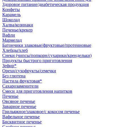
Здоровое питание/диабетическая продукция
Конфеты
Карамель
Шоколад
Халва/козинаки
Печенье/крекер
Вафли
Мармелад
Батончики злаковые/фруктовые/протеиновые
Хлебцы/хлеб
Снеки (чипсы/попкорн/сухарики/крендельки)
Продукты быстрого приготовления
Зефир*
Орехи/сухофрукты/семечки
Без глютена
Пастила фруктовая*
Сахарозаменители
Смеси для приготовления напитков
Печенье
Овсяное печенье
Заварное печенье
Грильяжное/злаковое/с кокосом печенье
Вафельное печенье
Бисквитное печенье
Сдобное печенье