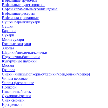
Вафельные трубочки
Вафельные рулеты/рожки
Вафли карамельные(голландские)
Вафельные десерты
Вафли глазированные
Сушки/баранки/сухари
Сушки
Баранки
Сухари
Мини сухари
Готовые завтраки
Хлопья
Шарики/звездочки/колечки
Подушечки/батончики
Кукурузные палочки
Мюсли
Гранола
Снеки (чипсы/попкорн/сухарики/крендельки/крекер)
Чипсы весовые
Чипсы фасованные
Попкорн
Пшеничный снек
Сухарики/гренки
Снек сырный
Крендельки