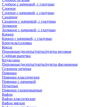
Сдобное с начинкой, с глазурью
Слоеное
Слоеное с начинкой, с глазурью
Сахарное
Сахарное с начинкой, с глазурью
Затяжное
Затяжное с начинкой ,с глазурью
Крекер
Крекер с начинкой, с глазурью
Крендель/соломка
Кексы
Пирожные/десерты/торты/рулеты весовые
Сдобная выпечка
Круассаны
Пирожные/десерты/торты/рулеты фасованные
Сезонное печенье
Пряники
Пряники классические
Пряники с начинкой
Печатные
Пряники глазированные
Вафли
Вафли классические
Вафли мягкие