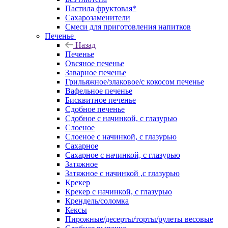
Пастила фруктовая*
Сахарозаменители
Смеси для приготовления напитков
Печенье
Назад
Печенье
Овсяное печенье
Заварное печенье
Грильяжное/злаковое/с кокосом печенье
Вафельное печенье
Бисквитное печенье
Сдобное печенье
Сдобное с начинкой, с глазурью
Слоеное
Слоеное с начинкой, с глазурью
Сахарное
Сахарное с начинкой, с глазурью
Затяжное
Затяжное с начинкой ,с глазурью
Крекер
Крекер с начинкой, с глазурью
Крендель/соломка
Кексы
Пирожные/десерты/торты/рулеты весовые