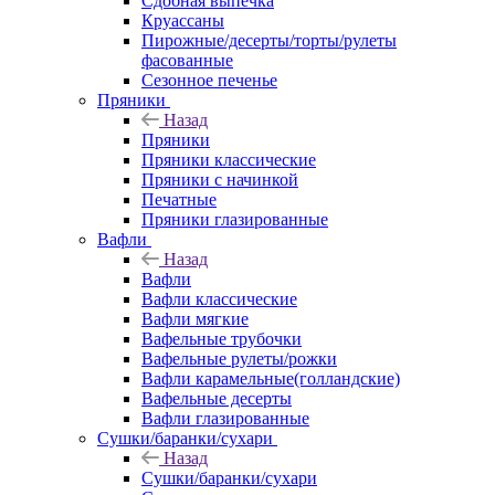
Сдобная выпечка
Круассаны
Пирожные/десерты/торты/рулеты
фасованные
Сезонное печенье
Пряники
Назад
Пряники
Пряники классические
Пряники с начинкой
Печатные
Пряники глазированные
Вафли
Назад
Вафли
Вафли классические
Вафли мягкие
Вафельные трубочки
Вафельные рулеты/рожки
Вафли карамельные(голландские)
Вафельные десерты
Вафли глазированные
Сушки/баранки/сухари
Назад
Сушки/баранки/сухари