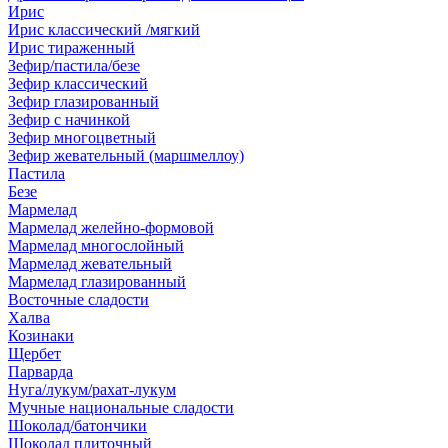
Ирис
Ирис классический /мягкий
Ирис тираженный
Зефир/пастила/безе
Зефир классический
Зефир глазированный
Зефир с начинкой
Зефир многоцветный
Зефир жевательный (маршмеллоу)
Пастила
Безе
Мармелад
Мармелад желейно-формовой
Мармелад многослойный
Мармелад жевательный
Мармелад глазированный
Восточные сладости
Халва
Козинаки
Щербет
Парварда
Нуга/лукум/рахат-лукум
Мучные национальные сладости
Шоколад/батончики
Шоколад плиточный