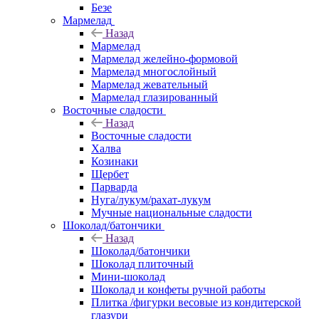
Безе
Мармелад
Назад
Мармелад
Мармелад желейно-формовой
Мармелад многослойный
Мармелад жевательный
Мармелад глазированный
Восточные сладости
Назад
Восточные сладости
Халва
Козинаки
Щербет
Парварда
Нуга/лукум/рахат-лукум
Мучные национальные сладости
Шоколад/батончики
Назад
Шоколад/батончики
Шоколад плиточный
Мини-шоколад
Шоколад и конфеты ручной работы
Плитка /фигурки весовые из кондитерской
глазури