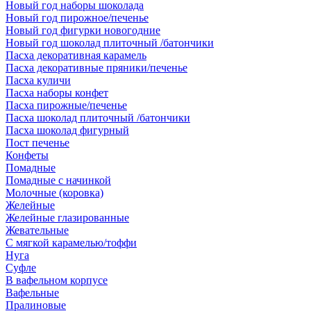
Новый год наборы шоколада
Новый год пирожное/печенье
Новый год фигурки новогодние
Новый год шоколад плиточный /батончики
Пасха декоративная карамель
Пасха декоративные пряники/печенье
Пасха куличи
Пасха наборы конфет
Пасха пирожные/печенье
Пасха шоколад плиточный /батончики
Пасха шоколад фигурный
Пост печенье
Конфеты
Помадные
Помадные с начинкой
Молочные (коровка)
Желейные
Желейные глазированные
Жевательные
С мягкой карамелью/тоффи
Нуга
Суфле
В вафельном корпусе
Вафельные
Пралиновые