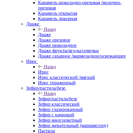
Карамель шоколадно-ореховая /молочно-
ореховая
Карамель открытая
Карамель ликерная
Драже
Назад
Драже
Драже ореховое
Драже шоколадное
Драже фрукты/ягоды/семечки
Драже сахарное /мармеладное/освежающее
Ирис
Назад
Ирис
Ирис классический /мягкий
Ирис тираженный
Зефир/пастила/безе
Назад
Зефир/пастила/безе
Зефир классический
Зефир глазированный
Зефир с начинкой
Зефир многоцветный
Зефир жевательный (маршмеллоу)
Пастила