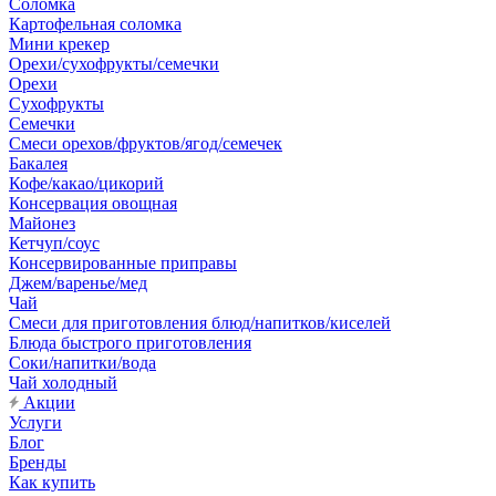
Соломка
Картофельная соломка
Мини крекер
Орехи/сухофрукты/семечки
Орехи
Сухофрукты
Семечки
Смеси орехов/фруктов/ягод/семечек
Бакалея
Кофе/какао/цикорий
Консервация овощная
Майонез
Кетчуп/соус
Консервированные приправы
Джем/варенье/мед
Чай
Смеси для приготовления блюд/напитков/киселей
Блюда быстрого приготовления
Соки/напитки/вода
Чай холодный
Акции
Услуги
Блог
Бренды
Как купить