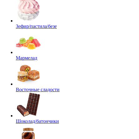
Зефир/пастила/безе
Мармелад
Восточные сладости
Шоколад/батончики