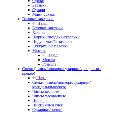
Сушки
Баранки
Сухари
Мини сухари
Готовые завтраки
Назад
Готовые завтраки
Хлопья
Шарики/звездочки/колечки
Подушечки/батончики
Кукурузные палочки
Мюсли
Назад
Мюсли
Гранола
Снеки (чипсы/попкорн/сухарики/крендельки/
крекер)
Назад
Снеки (чипсы/попкорн/сухарики/
крендельки/крекер)
Чипсы весовые
Чипсы фасованные
Попкорн
Пшеничный снек
Сухарики/гренки