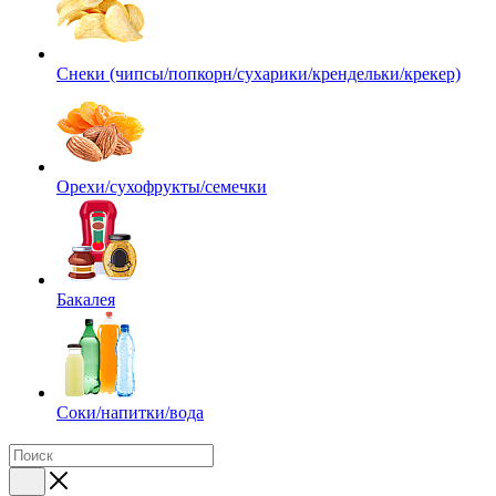
Снеки (чипсы/попкорн/сухарики/крендельки/крекер)
Орехи/сухофрукты/семечки
Бакалея
Соки/напитки/вода