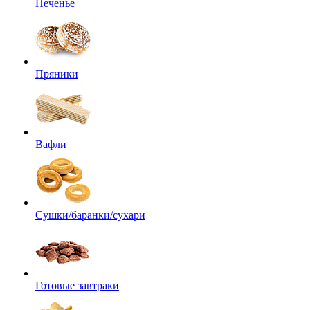
Печенье
Пряники
Вафли
Сушки/баранки/сухари
Готовые завтраки