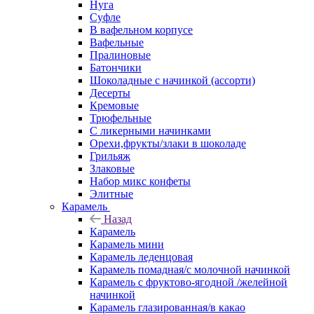
Нуга
Суфле
В вафельном корпусе
Вафельные
Пралиновые
Батончики
Шоколадные с начинкой (ассорти)
Десерты
Кремовые
Трюфельные
С ликерными начинками
Орехи,фрукты/злаки в шоколаде
Грильяж
Злаковые
Набор микс конфеты
Элитные
Карамель
Назад
Карамель
Карамель мини
Карамель леденцовая
Карамель помадная/с молочной начинкой
Карамель с фруктово-ягодной /желейной
начинкой
Карамель глазированная/в какао