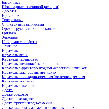
Батончики
Шоколадные с начинкой (ассорти)
Десерты
Кремовые
Трюфельные
С ликерными начинками
Орехи,фрукты/злаки в шоколаде
Грильяж
Злаковые
Набор микс конфеты
Элитные
Карамель
Карамель мини
Карамель леденцовая
Карамель помадная/с молочной начинкой
Карамель с фруктово-ягодной /желейной начинкой
Карамель глазированная/в какао
Карамель шоколадно-ореховая /молочно-ореховая
Карамель открытая
Карамель ликерная
Драже
Драже ореховое
Драже шоколадное
Драже фрукты/ягоды/семечки
Драже сахарное /мармеладное/освежающее