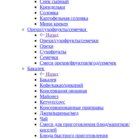
Снек сырный
Крендельки
Соломка
Картофельная соломка
Мини крекер
Орехи/сухофрукты/семечки
Назад
Орехи/сухофрукты/семечки
Орехи
Сухофрукты
Семечки
Смеси орехов/фруктов/ягод/семечек
Бакалея
Назад
Бакалея
Кофе/какао/цикорий
Консервация овощная
Майонез
Кетчуп/соус
Консервированные приправы
Джем/варенье/мед
Чай
Смеси для приготовления блюд/напитков/
киселей
Блюда быстрого приготовления