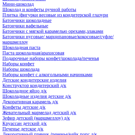
Мини-шоколад
Шоколад и конфеты ручной работы
Плитка /фигурки весовые из кондитерской глазури
Батончики шоколадные
Батончики вафельные
Батончики с мягкой карамелью орехами,злаками
Батончики нуговые/ марципановые/кокосовые/суфле/
маршмеллоу
Шоколадная паста
Паста шоколадная/арахисовая
Подарочные наборы конфет/шоколада/печенья
Наборы конфет
Наборы шоколада
Наборы конфет с алкогольными начинками
Детские кондитерские изделия
Конструктор кондитерский д/к
Шоколадное яйцо д/к
Шоколадные изделия детские д/к
Декоративная карамель д/к
Конфеты детские д/к
Жевательный мармелад детский д/к
Зефир детский (маршмеллоу) д/к
Круассан детский д/к
Печенье детское д/к
Декоративный пряник /печенье/кейк попс д/к