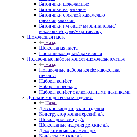
Батончики шоколадные
Батончики вафельные
Батончики с мягкой карамелью
орехами,злаками
Батончики нуговые/ марципановые/
кокосовые/суфле/маршмеллоу
Шоколадная паста
Назад
Шоколадная паста
Паста шоколадная/арахисовая
Подарочные наборы конфет/шоколада/печенья
Назад
Подарочные наборы конфет/шоколада/
печенья
Наборы конфет
Наборы шоколада
Наборы конфет с алкогольными начинками
Детские кондитерские изделия
Назад
Детские кондитерские изделия
Конструктор кондитерский д/к
Шоколадное яйцо д/к
Шоколадные изделия детские д/к
Декоративная карамель д/к
Конфеты детские д/к