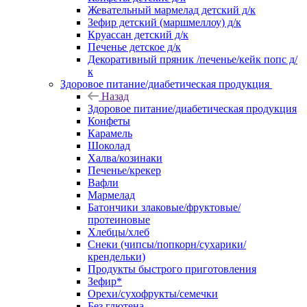
Жевательный мармелад детский д/к
Зефир детский (маршмеллоу) д/к
Круассан детский д/к
Печенье детское д/к
Декоративный пряник /печенье/кейк попс д/
к
Здоровое питание/диабетическая продукция
Назад
Здоровое питание/диабетическая продукция
Конфеты
Карамель
Шоколад
Халва/козинаки
Печенье/крекер
Вафли
Мармелад
Батончики злаковые/фруктовые/
протеиновые
Хлебцы/хлеб
Снеки (чипсы/попкорн/сухарики/
крендельки)
Продукты быстрого приготовления
Зефир*
Орехи/сухофрукты/семечки
Без глютена