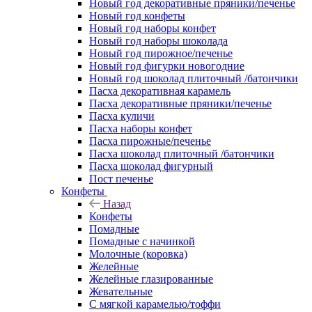
Новый год декоративные пряники/печенье
Новый год конфеты
Новый год наборы конфет
Новый год наборы шоколада
Новый год пирожное/печенье
Новый год фигурки новогодние
Новый год шоколад плиточный /батончики
Пасха декоративная карамель
Пасха декоративные пряники/печенье
Пасха куличи
Пасха наборы конфет
Пасха пирожные/печенье
Пасха шоколад плиточный /батончики
Пасха шоколад фигурный
Пост печенье
Конфеты
Назад
Конфеты
Помадные
Помадные с начинкой
Молочные (коровка)
Желейные
Желейные глазированные
Жевательные
С мягкой карамелью/тоффи