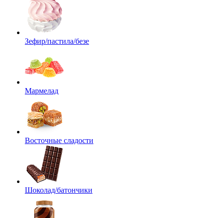
Зефир/пастила/безе
Мармелад
Восточные сладости
Шоколад/батончики