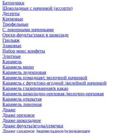
Батончики
Шоколадные с начинкой (ассорти)
Десерты
Кремовые
Трюфельные
С ликерными начинками
Орехи,фрукты/злаки в шоколаде
Грильяж
Злаковые
Набор микс конфеты
Элитные
Карамель
Карамель мини
Карамель леденцовая
Карамель помадная/с молочной начинкой
Карамель с фруктово-ягодной /желейной начинкой
Карамель глазированная/в какао
Карамель шоколадно-ореховая /молочно-ореховая
Карамель открытая
Карамель ликерная
Драже
Драже ореховое
Драже шоколадное
Драже фрукты/ягоды/семечки
Драже сахарное /мармеладное/освежающее