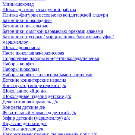
Мини-шоколад
Шоколад и конфеты ручной работы
Плитка /фигурки весовые из кондитерской глазури
Батончики шоколадные
Батончики вафельные
Батончики с мягкой карамелью орехами,злаками
Батончики нуговые/ марципановые/кокосовые/суфле/
маршмеллоу
Шоколадная паста
Паста шоколадная/арахисовая
Подарочные наборы конфет/шоколада/печенья
Наборы конфет
Наборы шоколада
Наборы конфет с алкогольными начинками
Детские кондитерские изделия
Конструктор кондитерский д/к
Шоколадное яйцо д/к
Шоколадные изделия детские д/к
Декоративная карамель д/к
Конфеты детские д/к
Жевательный мармелад детский д/к
Зефир детский (маршмеллоу) д/к
Круассан детский д/к
Печенье детское д/к
Декоративный пряник /печенье/кейк попс д/к