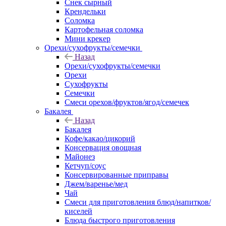
Снек сырный
Крендельки
Соломка
Картофельная соломка
Мини крекер
Орехи/сухофрукты/семечки
Назад
Орехи/сухофрукты/семечки
Орехи
Сухофрукты
Семечки
Смеси орехов/фруктов/ягод/семечек
Бакалея
Назад
Бакалея
Кофе/какао/цикорий
Консервация овощная
Майонез
Кетчуп/соус
Консервированные приправы
Джем/варенье/мед
Чай
Смеси для приготовления блюд/напитков/
киселей
Блюда быстрого приготовления