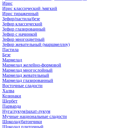
Ирис
Ирис классический /мягкий
Ирис тираженный
Зефир/пастила/безе
Зефир классический
Зефир глазированный
Зефир с начинкой
Зефир многоцветный
Зефир жевательный (маршмеллоу)
Пастила
Безе
Мармелад
Мармелад желейно-формовой
Мармелад многослойный
Мармелад жевательный
Мармелад глазированный
Восточные сладости
Халва
Козинаки
Щербет
Парварда
Нуга/лукум/рахат-лукум
Мучные национальные сладости
Шоколад/батончики
Шоколад плиточный