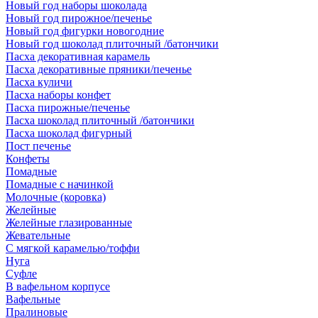
Новый год наборы шоколада
Новый год пирожное/печенье
Новый год фигурки новогодние
Новый год шоколад плиточный /батончики
Пасха декоративная карамель
Пасха декоративные пряники/печенье
Пасха куличи
Пасха наборы конфет
Пасха пирожные/печенье
Пасха шоколад плиточный /батончики
Пасха шоколад фигурный
Пост печенье
Конфеты
Помадные
Помадные с начинкой
Молочные (коровка)
Желейные
Желейные глазированные
Жевательные
С мягкой карамелью/тоффи
Нуга
Суфле
В вафельном корпусе
Вафельные
Пралиновые