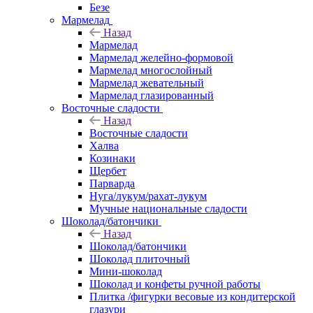
Безе
Мармелад
Назад
Мармелад
Мармелад желейно-формовой
Мармелад многослойный
Мармелад жевательный
Мармелад глазированный
Восточные сладости
Назад
Восточные сладости
Халва
Козинаки
Щербет
Парварда
Нуга/лукум/рахат-лукум
Мучные национальные сладости
Шоколад/батончики
Назад
Шоколад/батончики
Шоколад плиточный
Мини-шоколад
Шоколад и конфеты ручной работы
Плитка /фигурки весовые из кондитерской
глазури