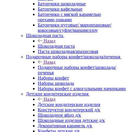
Батончики шоколадные
Батончики вафельные
Батончики с мягкой карамелью
орехами,злаками
Батончики нуговые/ марципановые/
кокосовые/суфле/маршмеллоу
Шоколадная паста
Назад
Шоколадная паста
Паста шоколадная/арахисовая
Подарочные наборы конфет/шоколада/печенья
Назад
Подарочные наборы конфет/шоколада/
печенья
Наборы конфет
Наборы шоколада
Наборы конфет с алкогольными начинками
Детские кондитерские изделия
Назад
Детские кондитерские изделия
Конструктор кондитерский д/к
Шоколадное яйцо д/к
Шоколадные изделия детские д/к
Декоративная карамель д/к
Конфеты детские д/к