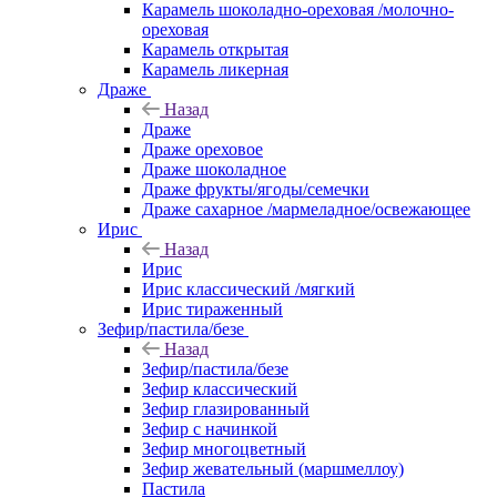
Карамель шоколадно-ореховая /молочно-
ореховая
Карамель открытая
Карамель ликерная
Драже
Назад
Драже
Драже ореховое
Драже шоколадное
Драже фрукты/ягоды/семечки
Драже сахарное /мармеладное/освежающее
Ирис
Назад
Ирис
Ирис классический /мягкий
Ирис тираженный
Зефир/пастила/безе
Назад
Зефир/пастила/безе
Зефир классический
Зефир глазированный
Зефир с начинкой
Зефир многоцветный
Зефир жевательный (маршмеллоу)
Пастила