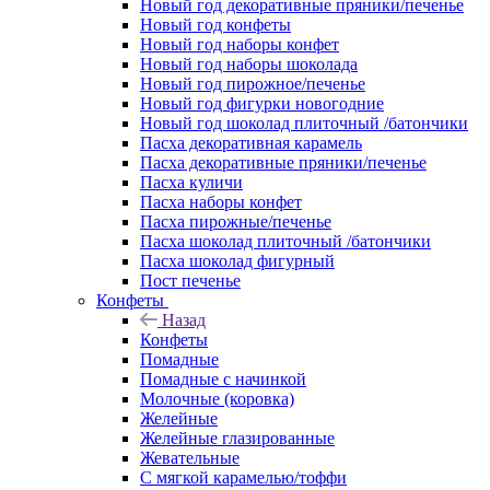
Новый год декоративные пряники/печенье
Новый год конфеты
Новый год наборы конфет
Новый год наборы шоколада
Новый год пирожное/печенье
Новый год фигурки новогодние
Новый год шоколад плиточный /батончики
Пасха декоративная карамель
Пасха декоративные пряники/печенье
Пасха куличи
Пасха наборы конфет
Пасха пирожные/печенье
Пасха шоколад плиточный /батончики
Пасха шоколад фигурный
Пост печенье
Конфеты
Назад
Конфеты
Помадные
Помадные с начинкой
Молочные (коровка)
Желейные
Желейные глазированные
Жевательные
С мягкой карамелью/тоффи