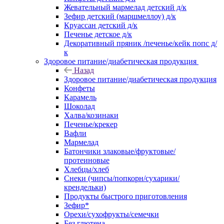
Жевательный мармелад детский д/к
Зефир детский (маршмеллоу) д/к
Круассан детский д/к
Печенье детское д/к
Декоративный пряник /печенье/кейк попс д/
к
Здоровое питание/диабетическая продукция
Назад
Здоровое питание/диабетическая продукция
Конфеты
Карамель
Шоколад
Халва/козинаки
Печенье/крекер
Вафли
Мармелад
Батончики злаковые/фруктовые/
протеиновые
Хлебцы/хлеб
Снеки (чипсы/попкорн/сухарики/
крендельки)
Продукты быстрого приготовления
Зефир*
Орехи/сухофрукты/семечки
Без глютена