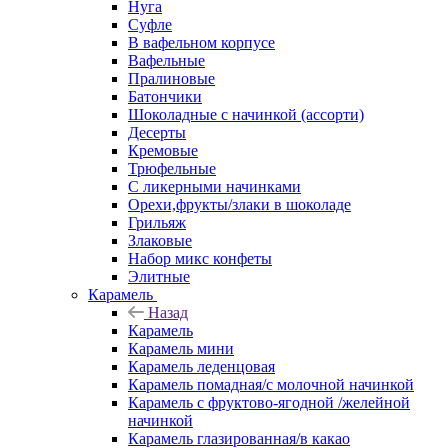
Нуга
Суфле
В вафельном корпусе
Вафельные
Пралиновые
Батончики
Шоколадные с начинкой (ассорти)
Десерты
Кремовые
Трюфельные
С ликерными начинками
Орехи,фрукты/злаки в шоколаде
Грильяж
Злаковые
Набор микс конфеты
Элитные
Карамель
Назад
Карамель
Карамель мини
Карамель леденцовая
Карамель помадная/с молочной начинкой
Карамель с фруктово-ягодной /желейной
начинкой
Карамель глазированная/в какао