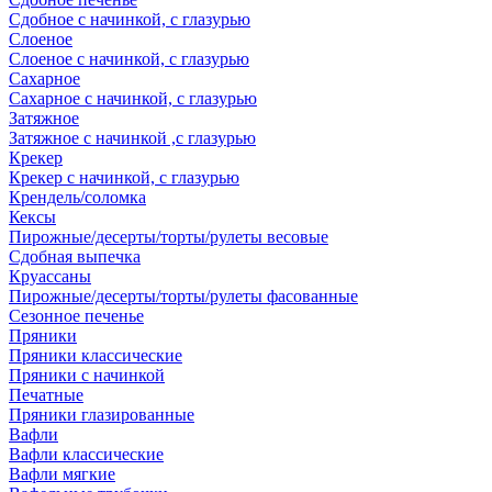
Сдобное с начинкой, с глазурью
Слоеное
Слоеное с начинкой, с глазурью
Сахарное
Сахарное с начинкой, с глазурью
Затяжное
Затяжное с начинкой ,с глазурью
Крекер
Крекер с начинкой, с глазурью
Крендель/соломка
Кексы
Пирожные/десерты/торты/рулеты весовые
Сдобная выпечка
Круассаны
Пирожные/десерты/торты/рулеты фасованные
Сезонное печенье
Пряники
Пряники классические
Пряники с начинкой
Печатные
Пряники глазированные
Вафли
Вафли классические
Вафли мягкие