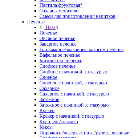
Пастила фруктовая*
Сахарозаменители
Смеси для приготовления напитков
Печенье
Назад
Печенье
Овсяное печенье
Заварное печенье
Грильяжное/злаковое/с кокосом печенье
Вафельное печенье
Бисквитное печенье
Сдобное печенье
Сдобное с начинкой, с глазурью
Слоеное
Слоеное с начинкой, с глазурью
Сахарное
Сахарное с начинкой, с глазурью
Затяжное
Затяжное с начинкой ,с глазурью
Крекер
Крекер с начинкой, с глазурью
Крендель/соломка
Кексы
Пирожные/десерты/торты/рулеты весовые