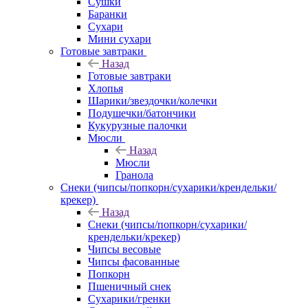
Сушки
Баранки
Сухари
Мини сухари
Готовые завтраки
Назад
Готовые завтраки
Хлопья
Шарики/звездочки/колечки
Подушечки/батончики
Кукурузные палочки
Мюсли
Назад
Мюсли
Гранола
Снеки (чипсы/попкорн/сухарики/крендельки/
крекер)
Назад
Снеки (чипсы/попкорн/сухарики/
крендельки/крекер)
Чипсы весовые
Чипсы фасованные
Попкорн
Пшеничный снек
Сухарики/гренки