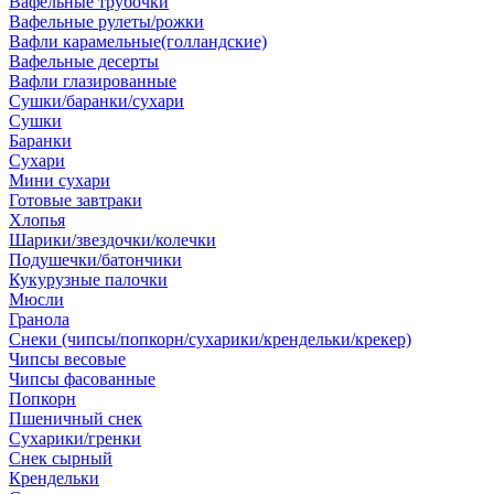
Вафельные трубочки
Вафельные рулеты/рожки
Вафли карамельные(голландские)
Вафельные десерты
Вафли глазированные
Сушки/баранки/сухари
Сушки
Баранки
Сухари
Мини сухари
Готовые завтраки
Хлопья
Шарики/звездочки/колечки
Подушечки/батончики
Кукурузные палочки
Мюсли
Гранола
Снеки (чипсы/попкорн/сухарики/крендельки/крекер)
Чипсы весовые
Чипсы фасованные
Попкорн
Пшеничный снек
Сухарики/гренки
Снек сырный
Крендельки