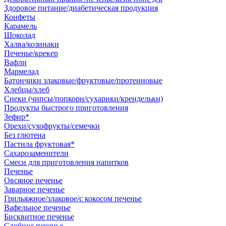
Здоровое питание/диабетическая продукция
Конфеты
Карамель
Шоколад
Халва/козинаки
Печенье/крекер
Вафли
Мармелад
Батончики злаковые/фруктовые/протеиновые
Хлебцы/хлеб
Снеки (чипсы/попкорн/сухарики/крендельки)
Продукты быстрого приготовления
Зефир*
Орехи/сухофрукты/семечки
Без глютена
Пастила фруктовая*
Сахарозаменители
Смеси для приготовления напитков
Печенье
Овсяное печенье
Заварное печенье
Грильяжное/злаковое/с кокосом печенье
Вафельное печенье
Бисквитное печенье
Сдобное печенье