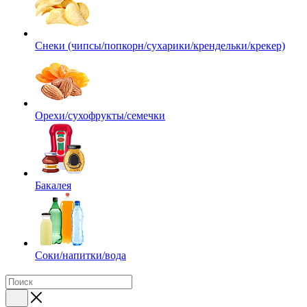
Снеки (чипсы/попкорн/сухарики/крендельки/крекер)
Орехи/сухофрукты/семечки
Бакалея
Соки/напитки/вода