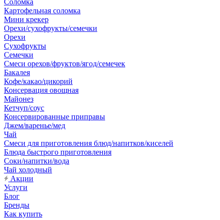
Соломка
Картофельная соломка
Мини крекер
Орехи/сухофрукты/семечки
Орехи
Сухофрукты
Семечки
Смеси орехов/фруктов/ягод/семечек
Бакалея
Кофе/какао/цикорий
Консервация овощная
Майонез
Кетчуп/соус
Консервированные приправы
Джем/варенье/мед
Чай
Смеси для приготовления блюд/напитков/киселей
Блюда быстрого приготовления
Соки/напитки/вода
Чай холодный
Акции
Услуги
Блог
Бренды
Как купить