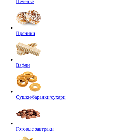
Печенье
Пряники
Вафли
Сушки/баранки/сухари
Готовые завтраки