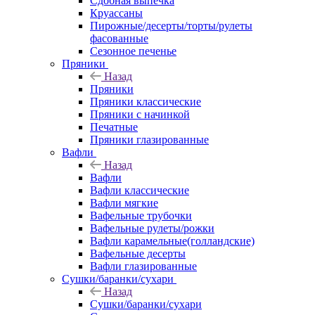
Сдобная выпечка
Круассаны
Пирожные/десерты/торты/рулеты
фасованные
Сезонное печенье
Пряники
Назад
Пряники
Пряники классические
Пряники с начинкой
Печатные
Пряники глазированные
Вафли
Назад
Вафли
Вафли классические
Вафли мягкие
Вафельные трубочки
Вафельные рулеты/рожки
Вафли карамельные(голландские)
Вафельные десерты
Вафли глазированные
Сушки/баранки/сухари
Назад
Сушки/баранки/сухари