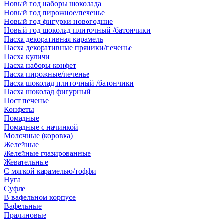
Новый год наборы шоколада
Новый год пирожное/печенье
Новый год фигурки новогодние
Новый год шоколад плиточный /батончики
Пасха декоративная карамель
Пасха декоративные пряники/печенье
Пасха куличи
Пасха наборы конфет
Пасха пирожные/печенье
Пасха шоколад плиточный /батончики
Пасха шоколад фигурный
Пост печенье
Конфеты
Помадные
Помадные с начинкой
Молочные (коровка)
Желейные
Желейные глазированные
Жевательные
С мягкой карамелью/тоффи
Нуга
Суфле
В вафельном корпусе
Вафельные
Пралиновые