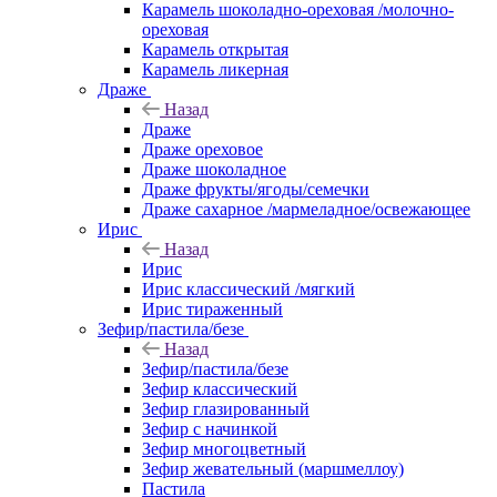
Карамель шоколадно-ореховая /молочно-
ореховая
Карамель открытая
Карамель ликерная
Драже
Назад
Драже
Драже ореховое
Драже шоколадное
Драже фрукты/ягоды/семечки
Драже сахарное /мармеладное/освежающее
Ирис
Назад
Ирис
Ирис классический /мягкий
Ирис тираженный
Зефир/пастила/безе
Назад
Зефир/пастила/безе
Зефир классический
Зефир глазированный
Зефир с начинкой
Зефир многоцветный
Зефир жевательный (маршмеллоу)
Пастила