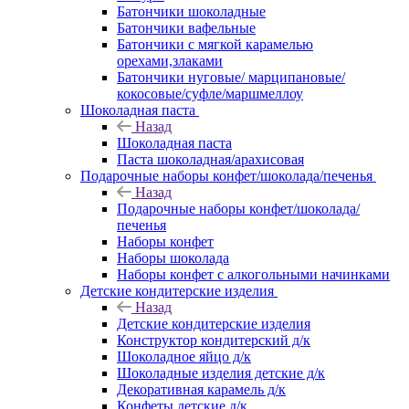
Батончики шоколадные
Батончики вафельные
Батончики с мягкой карамелью
орехами,злаками
Батончики нуговые/ марципановые/
кокосовые/суфле/маршмеллоу
Шоколадная паста
Назад
Шоколадная паста
Паста шоколадная/арахисовая
Подарочные наборы конфет/шоколада/печенья
Назад
Подарочные наборы конфет/шоколада/
печенья
Наборы конфет
Наборы шоколада
Наборы конфет с алкогольными начинками
Детские кондитерские изделия
Назад
Детские кондитерские изделия
Конструктор кондитерский д/к
Шоколадное яйцо д/к
Шоколадные изделия детские д/к
Декоративная карамель д/к
Конфеты детские д/к