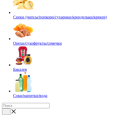
Снеки (чипсы/попкорн/сухарики/крендельки/крекер)
Орехи/сухофрукты/семечки
Бакалея
Соки/напитки/вода