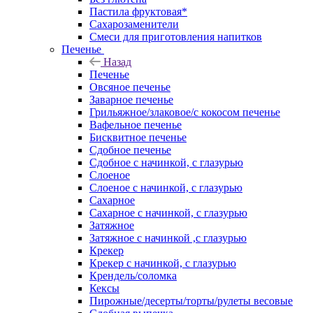
Пастила фруктовая*
Сахарозаменители
Смеси для приготовления напитков
Печенье
Назад
Печенье
Овсяное печенье
Заварное печенье
Грильяжное/злаковое/с кокосом печенье
Вафельное печенье
Бисквитное печенье
Сдобное печенье
Сдобное с начинкой, с глазурью
Слоеное
Слоеное с начинкой, с глазурью
Сахарное
Сахарное с начинкой, с глазурью
Затяжное
Затяжное с начинкой ,с глазурью
Крекер
Крекер с начинкой, с глазурью
Крендель/соломка
Кексы
Пирожные/десерты/торты/рулеты весовые