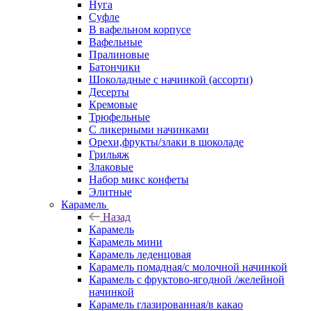
Нуга
Суфле
В вафельном корпусе
Вафельные
Пралиновые
Батончики
Шоколадные с начинкой (ассорти)
Десерты
Кремовые
Трюфельные
С ликерными начинками
Орехи,фрукты/злаки в шоколаде
Грильяж
Злаковые
Набор микс конфеты
Элитные
Карамель
Назад
Карамель
Карамель мини
Карамель леденцовая
Карамель помадная/с молочной начинкой
Карамель с фруктово-ягодной /желейной
начинкой
Карамель глазированная/в какао