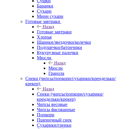
Сушки
Баранки
Сухари
Мини сухари
Готовые завтраки
Назад
Готовые завтраки
Хлопья
Шарики/звездочки/колечки
Подушечки/батончики
Кукурузные палочки
Мюсли
Назад
Мюсли
Гранола
Снеки (чипсы/попкорн/сухарики/крендельки/
крекер)
Назад
Снеки (чипсы/попкорн/сухарики/
крендельки/крекер)
Чипсы весовые
Чипсы фасованные
Попкорн
Пшеничный снек
Сухарики/гренки