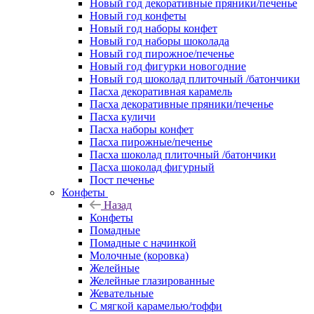
Новый год декоративные пряники/печенье
Новый год конфеты
Новый год наборы конфет
Новый год наборы шоколада
Новый год пирожное/печенье
Новый год фигурки новогодние
Новый год шоколад плиточный /батончики
Пасха декоративная карамель
Пасха декоративные пряники/печенье
Пасха куличи
Пасха наборы конфет
Пасха пирожные/печенье
Пасха шоколад плиточный /батончики
Пасха шоколад фигурный
Пост печенье
Конфеты
Назад
Конфеты
Помадные
Помадные с начинкой
Молочные (коровка)
Желейные
Желейные глазированные
Жевательные
С мягкой карамелью/тоффи