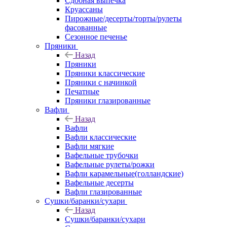
Сдобная выпечка
Круассаны
Пирожные/десерты/торты/рулеты
фасованные
Сезонное печенье
Пряники
Назад
Пряники
Пряники классические
Пряники с начинкой
Печатные
Пряники глазированные
Вафли
Назад
Вафли
Вафли классические
Вафли мягкие
Вафельные трубочки
Вафельные рулеты/рожки
Вафли карамельные(голландские)
Вафельные десерты
Вафли глазированные
Сушки/баранки/сухари
Назад
Сушки/баранки/сухари