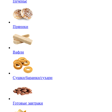
Печенье
Пряники
Вафли
Сушки/баранки/сухари
Готовые завтраки