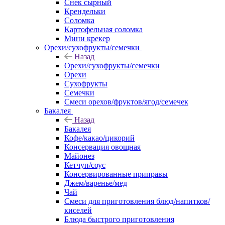
Снек сырный
Крендельки
Соломка
Картофельная соломка
Мини крекер
Орехи/сухофрукты/семечки
Назад
Орехи/сухофрукты/семечки
Орехи
Сухофрукты
Семечки
Смеси орехов/фруктов/ягод/семечек
Бакалея
Назад
Бакалея
Кофе/какао/цикорий
Консервация овощная
Майонез
Кетчуп/соус
Консервированные приправы
Джем/варенье/мед
Чай
Смеси для приготовления блюд/напитков/
киселей
Блюда быстрого приготовления