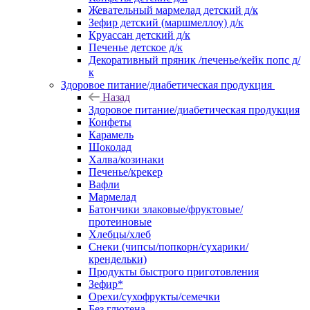
Жевательный мармелад детский д/к
Зефир детский (маршмеллоу) д/к
Круассан детский д/к
Печенье детское д/к
Декоративный пряник /печенье/кейк попс д/
к
Здоровое питание/диабетическая продукция
Назад
Здоровое питание/диабетическая продукция
Конфеты
Карамель
Шоколад
Халва/козинаки
Печенье/крекер
Вафли
Мармелад
Батончики злаковые/фруктовые/
протеиновые
Хлебцы/хлеб
Снеки (чипсы/попкорн/сухарики/
крендельки)
Продукты быстрого приготовления
Зефир*
Орехи/сухофрукты/семечки
Без глютена