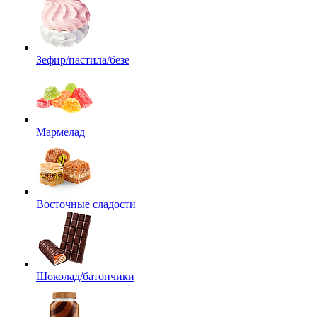
Зефир/пастила/безе
Мармелад
Восточные сладости
Шоколад/батончики