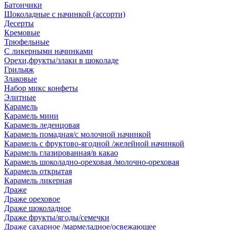
Батончики
Шоколадные с начинкой (ассорти)
Десерты
Кремовые
Трюфельные
С ликерными начинками
Орехи,фрукты/злаки в шоколаде
Грильяж
Злаковые
Набор микс конфеты
Элитные
Карамель
Карамель мини
Карамель леденцовая
Карамель помадная/с молочной начинкой
Карамель с фруктово-ягодной /желейной начинкой
Карамель глазированная/в какао
Карамель шоколадно-ореховая /молочно-ореховая
Карамель открытая
Карамель ликерная
Драже
Драже ореховое
Драже шоколадное
Драже фрукты/ягоды/семечки
Драже сахарное /мармеладное/освежающее