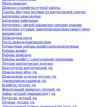
Мини-шоколад
Шоколад и конфеты ручной работы
Плитка /фигурки весовые из кондитерской глазури
Батончики шоколадные
Батончики вафельные
Батончики с мягкой карамелью орехами,злаками
Батончики нуговые/ марципановые/кокосовые/суфле/
маршмеллоу
Шоколадная паста
Паста шоколадная/арахисовая
Подарочные наборы конфет/шоколада/печенья
Наборы конфет
Наборы шоколада
Наборы конфет с алкогольными начинками
Детские кондитерские изделия
Конструктор кондитерский д/к
Шоколадное яйцо д/к
Шоколадные изделия детские д/к
Декоративная карамель д/к
Конфеты детские д/к
Жевательный мармелад детский д/к
Зефир детский (маршмеллоу) д/к
Круассан детский д/к
Печенье детское д/к
Декоративный пряник /печенье/кейк попс д/к