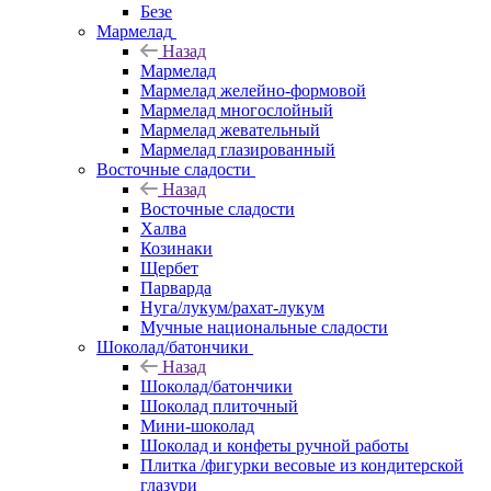
Безе
Мармелад
Назад
Мармелад
Мармелад желейно-формовой
Мармелад многослойный
Мармелад жевательный
Мармелад глазированный
Восточные сладости
Назад
Восточные сладости
Халва
Козинаки
Щербет
Парварда
Нуга/лукум/рахат-лукум
Мучные национальные сладости
Шоколад/батончики
Назад
Шоколад/батончики
Шоколад плиточный
Мини-шоколад
Шоколад и конфеты ручной работы
Плитка /фигурки весовые из кондитерской
глазури