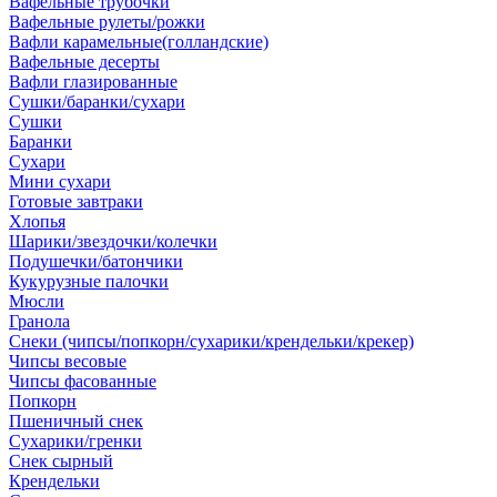
Вафельные трубочки
Вафельные рулеты/рожки
Вафли карамельные(голландские)
Вафельные десерты
Вафли глазированные
Сушки/баранки/сухари
Сушки
Баранки
Сухари
Мини сухари
Готовые завтраки
Хлопья
Шарики/звездочки/колечки
Подушечки/батончики
Кукурузные палочки
Мюсли
Гранола
Снеки (чипсы/попкорн/сухарики/крендельки/крекер)
Чипсы весовые
Чипсы фасованные
Попкорн
Пшеничный снек
Сухарики/гренки
Снек сырный
Крендельки