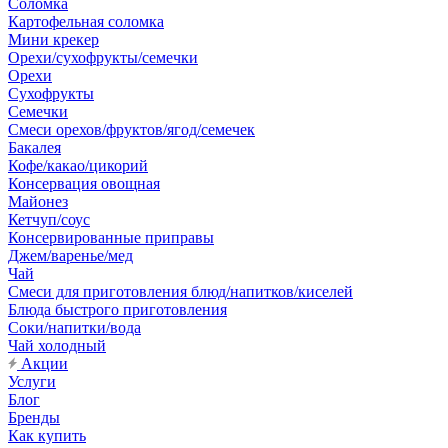
Соломка
Картофельная соломка
Мини крекер
Орехи/сухофрукты/семечки
Орехи
Сухофрукты
Семечки
Смеси орехов/фруктов/ягод/семечек
Бакалея
Кофе/какао/цикорий
Консервация овощная
Майонез
Кетчуп/соус
Консервированные приправы
Джем/варенье/мед
Чай
Смеси для приготовления блюд/напитков/киселей
Блюда быстрого приготовления
Соки/напитки/вода
Чай холодный
Акции
Услуги
Блог
Бренды
Как купить