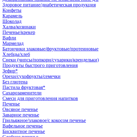
Здоровое питание/диабетическая продукция
Конфеты
Карамель
Шоколад
Халва/козинаки
Печенье/крекер
Вафли
Мармелад
Батончики злаковые/фруктовые/протеиновые
Хлебцы/хлеб
Снеки (чипсы/попкорн/сухарики/крендельки)
Продукты быстрого приготовления
Зефир*
Орехи/сухофрукты/семечки
Без глютена
Пастила фруктовая*
Сахарозаменители
Смеси для приготовления напитков
Печенье
Овсяное печенье
Заварное печенье
Грильяжное/злаковое/с кокосом печенье
Вафельное печенье
Бисквитное печенье
Сдобное печенье