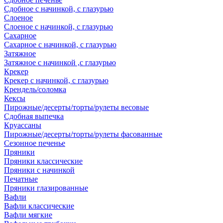
Сдобное с начинкой, с глазурью
Слоеное
Слоеное с начинкой, с глазурью
Сахарное
Сахарное с начинкой, с глазурью
Затяжное
Затяжное с начинкой ,с глазурью
Крекер
Крекер с начинкой, с глазурью
Крендель/соломка
Кексы
Пирожные/десерты/торты/рулеты весовые
Сдобная выпечка
Круассаны
Пирожные/десерты/торты/рулеты фасованные
Сезонное печенье
Пряники
Пряники классические
Пряники с начинкой
Печатные
Пряники глазированные
Вафли
Вафли классические
Вафли мягкие