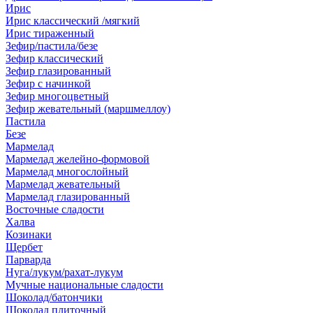
Ирис
Ирис классический /мягкий
Ирис тираженный
Зефир/пастила/безе
Зефир классический
Зефир глазированный
Зефир с начинкой
Зефир многоцветный
Зефир жевательный (маршмеллоу)
Пастила
Безе
Мармелад
Мармелад желейно-формовой
Мармелад многослойный
Мармелад жевательный
Мармелад глазированный
Восточные сладости
Халва
Козинаки
Щербет
Парварда
Нуга/лукум/рахат-лукум
Мучные национальные сладости
Шоколад/батончики
Шоколад плиточный