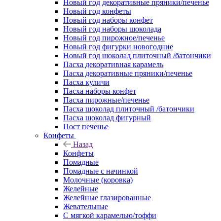
Новый год декоративные пряники/печенье
Новый год конфеты
Новый год наборы конфет
Новый год наборы шоколада
Новый год пирожное/печенье
Новый год фигурки новогодние
Новый год шоколад плиточный /батончики
Пасха декоративная карамель
Пасха декоративные пряники/печенье
Пасха куличи
Пасха наборы конфет
Пасха пирожные/печенье
Пасха шоколад плиточный /батончики
Пасха шоколад фигурный
Пост печенье
Конфеты
Назад
Конфеты
Помадные
Помадные с начинкой
Молочные (коровка)
Желейные
Желейные глазированные
Жевательные
С мягкой карамелью/тоффи