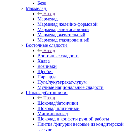
Безе
Мармелад
Назад
Мармелад
Мармелад желейно-формовой
Мармелад многослойный
Мармелад жевательный
Мармелад глазированный
Восточные сладости
Назад
Восточные сладости
Халва
Козинаки
Щербет
Парварда
Нуга/лукум/рахат-лукум
Мучные национальные сладости
Шоколад/батончики
Назад
Шоколад/батончики
Шоколад плиточный
Мини-шоколад
Шоколад и конфеты ручной работы
Плитка /фигурки весовые из кондитерской
глазури