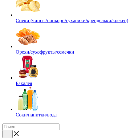
Снеки (чипсы/попкорн/сухарики/крендельки/крекер)
Орехи/сухофрукты/семечки
Бакалея
Соки/напитки/вода