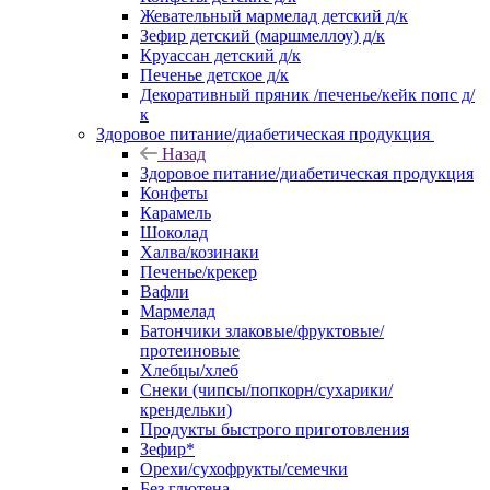
Жевательный мармелад детский д/к
Зефир детский (маршмеллоу) д/к
Круассан детский д/к
Печенье детское д/к
Декоративный пряник /печенье/кейк попс д/
к
Здоровое питание/диабетическая продукция
Назад
Здоровое питание/диабетическая продукция
Конфеты
Карамель
Шоколад
Халва/козинаки
Печенье/крекер
Вафли
Мармелад
Батончики злаковые/фруктовые/
протеиновые
Хлебцы/хлеб
Снеки (чипсы/попкорн/сухарики/
крендельки)
Продукты быстрого приготовления
Зефир*
Орехи/сухофрукты/семечки
Без глютена