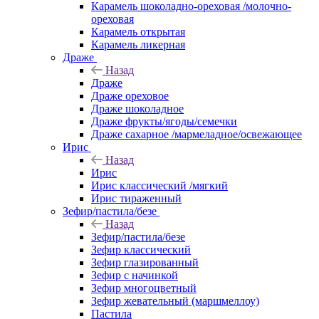
Карамель шоколадно-ореховая /молочно-
ореховая
Карамель открытая
Карамель ликерная
Драже
Назад
Драже
Драже ореховое
Драже шоколадное
Драже фрукты/ягоды/семечки
Драже сахарное /мармеладное/освежающее
Ирис
Назад
Ирис
Ирис классический /мягкий
Ирис тираженный
Зефир/пастила/безе
Назад
Зефир/пастила/безе
Зефир классический
Зефир глазированный
Зефир с начинкой
Зефир многоцветный
Зефир жевательный (маршмеллоу)
Пастила