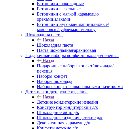
Батончики шоколадные
Батончики вафельные
Батончики с мягкой карамелью
орехами,злаками
Батончики нуговые/ марципановые/
кокосовые/суфле/маршмеллоу
Шоколадная паста
Назад
Шоколадная паста
Паста шоколадная/арахисовая
Подарочные наборы конфет/шоколада/печенья
Назад
Подарочные наборы конфет/шоколада/
печенья
Наборы конфет
Наборы шоколада
Наборы конфет с алкогольными начинками
Детские кондитерские изделия
Назад
Детские кондитерские изделия
Конструктор кондитерский д/к
Шоколадное яйцо д/к
Шоколадные изделия детские д/к
Декоративная карамель д/к
Конфеты детские д/к