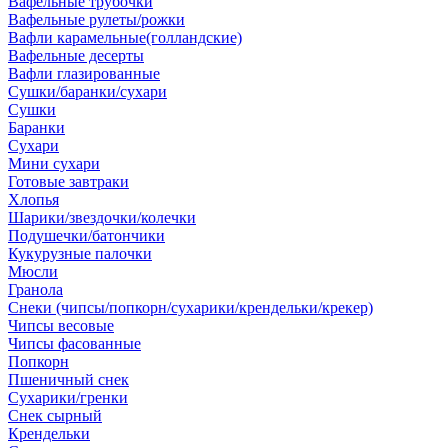
Вафельные трубочки
Вафельные рулеты/рожки
Вафли карамельные(голландские)
Вафельные десерты
Вафли глазированные
Сушки/баранки/сухари
Сушки
Баранки
Сухари
Мини сухари
Готовые завтраки
Хлопья
Шарики/звездочки/колечки
Подушечки/батончики
Кукурузные палочки
Мюсли
Гранола
Снеки (чипсы/попкорн/сухарики/крендельки/крекер)
Чипсы весовые
Чипсы фасованные
Попкорн
Пшеничный снек
Сухарики/гренки
Снек сырный
Крендельки