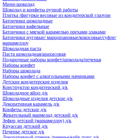
Мини-шоколад
Шоколад и конфеты ручной работы
Плитка /фигурки весовые из кондитерской глазури
Батончики шоколадные
Батончики вафельные
Батончики с мягкой карамелью орехами,злаками
Батончики нуговые/ марципановые/кокосовые/суфле/
маршмеллоу
Шоколадная паста
Паста шоколадная/арахисовая
Подарочные наборы конфет/шоколада/печенья
Наборы конфет
Наборы шоколада
Наборы конфет с алкогольными начинками
Детские кондитерские изделия
Конструктор кондитерский д/к
Шоколадное яйцо д/к
Шоколадные изделия детские д/к
Декоративная карамель д/к
Конфеты детские д/к
Жевательный мармелад детский д/к
Зефир детский (маршмеллоу) д/к
Круассан детский д/к
Печенье детское д/к
Декоративный пряник /печенье/кейк попс д/к