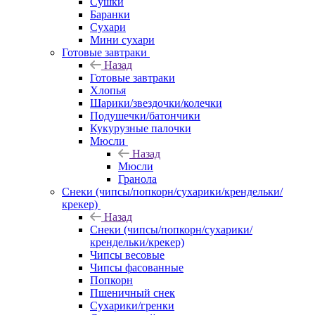
Сушки
Баранки
Сухари
Мини сухари
Готовые завтраки
Назад
Готовые завтраки
Хлопья
Шарики/звездочки/колечки
Подушечки/батончики
Кукурузные палочки
Мюсли
Назад
Мюсли
Гранола
Снеки (чипсы/попкорн/сухарики/крендельки/
крекер)
Назад
Снеки (чипсы/попкорн/сухарики/
крендельки/крекер)
Чипсы весовые
Чипсы фасованные
Попкорн
Пшеничный снек
Сухарики/гренки