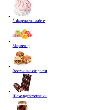
Зефир/пастила/безе
Мармелад
Восточные сладости
Шоколад/батончики