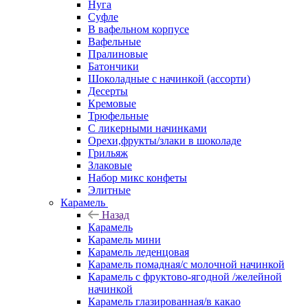
Нуга
Суфле
В вафельном корпусе
Вафельные
Пралиновые
Батончики
Шоколадные с начинкой (ассорти)
Десерты
Кремовые
Трюфельные
С ликерными начинками
Орехи,фрукты/злаки в шоколаде
Грильяж
Злаковые
Набор микс конфеты
Элитные
Карамель
Назад
Карамель
Карамель мини
Карамель леденцовая
Карамель помадная/с молочной начинкой
Карамель с фруктово-ягодной /желейной
начинкой
Карамель глазированная/в какао