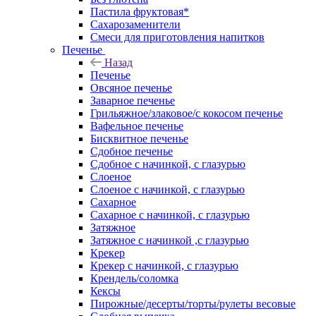
Пастила фруктовая*
Сахарозаменители
Смеси для приготовления напитков
Печенье
Назад
Печенье
Овсяное печенье
Заварное печенье
Грильяжное/злаковое/с кокосом печенье
Вафельное печенье
Бисквитное печенье
Сдобное печенье
Сдобное с начинкой, с глазурью
Слоеное
Слоеное с начинкой, с глазурью
Сахарное
Сахарное с начинкой, с глазурью
Затяжное
Затяжное с начинкой ,с глазурью
Крекер
Крекер с начинкой, с глазурью
Крендель/соломка
Кексы
Пирожные/десерты/торты/рулеты весовые