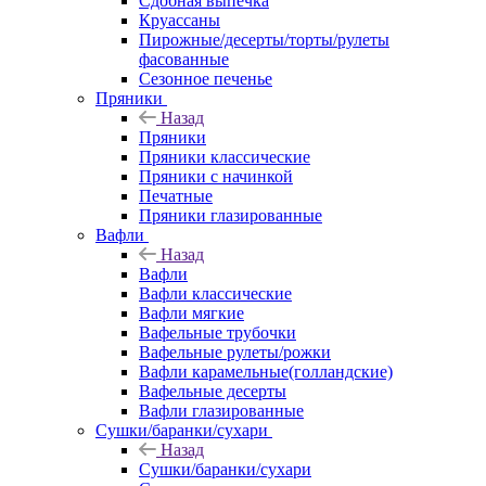
Сдобная выпечка
Круассаны
Пирожные/десерты/торты/рулеты
фасованные
Сезонное печенье
Пряники
Назад
Пряники
Пряники классические
Пряники с начинкой
Печатные
Пряники глазированные
Вафли
Назад
Вафли
Вафли классические
Вафли мягкие
Вафельные трубочки
Вафельные рулеты/рожки
Вафли карамельные(голландские)
Вафельные десерты
Вафли глазированные
Сушки/баранки/сухари
Назад
Сушки/баранки/сухари