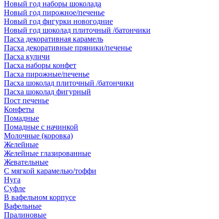
Новый год наборы шоколада
Новый год пирожное/печенье
Новый год фигурки новогодние
Новый год шоколад плиточный /батончики
Пасха декоративная карамель
Пасха декоративные пряники/печенье
Пасха куличи
Пасха наборы конфет
Пасха пирожные/печенье
Пасха шоколад плиточный /батончики
Пасха шоколад фигурный
Пост печенье
Конфеты
Помадные
Помадные с начинкой
Молочные (коровка)
Желейные
Желейные глазированные
Жевательные
С мягкой карамелью/тоффи
Нуга
Суфле
В вафельном корпусе
Вафельные
Пралиновые