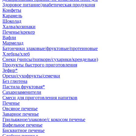
Здоровое питание/диабетическая продукция
Конфеты
Карамель
Шоколад
Халва/козинаки
Печенье/крекер
Вафли
Мармелад
Батончики злаковые/фруктовые/протеиновые
Хлебцы/хлеб
Снеки (чипсы/попкорн/сухарики/крендельки)
Продукты быстрого приготовления
Зефир*
Орехи/сухофрукты/семечки
Без глютена
Пастила фруктовая*
Сахарозаменители
Смеси для приготовления напитков
Печенье
Овсяное печенье
Заварное печенье
Грильяжное/злаковое/с кокосом печенье
Вафельное печенье
Бисквитное печенье
Сдобное печенье