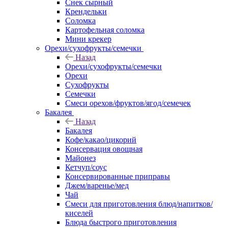
Снек сырный
Крендельки
Соломка
Картофельная соломка
Мини крекер
Орехи/сухофрукты/семечки
Назад
Орехи/сухофрукты/семечки
Орехи
Сухофрукты
Семечки
Смеси орехов/фруктов/ягод/семечек
Бакалея
Назад
Бакалея
Кофе/какао/цикорий
Консервация овощная
Майонез
Кетчуп/соус
Консервированные приправы
Джем/варенье/мед
Чай
Смеси для приготовления блюд/напитков/
киселей
Блюда быстрого приготовления