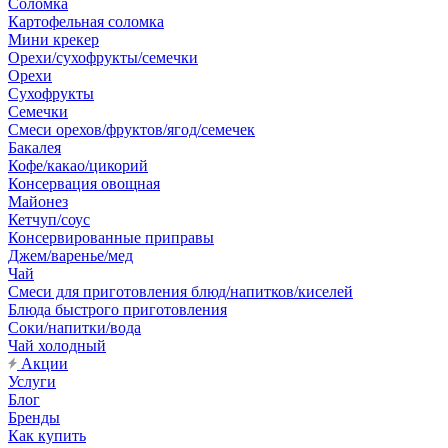
Соломка
Картофельная соломка
Мини крекер
Орехи/сухофрукты/семечки
Орехи
Сухофрукты
Семечки
Смеси орехов/фруктов/ягод/семечек
Бакалея
Кофе/какао/цикорий
Консервация овощная
Майонез
Кетчуп/соус
Консервированные приправы
Джем/варенье/мед
Чай
Смеси для приготовления блюд/напитков/киселей
Блюда быстрого приготовления
Соки/напитки/вода
Чай холодный
Акции
Услуги
Блог
Бренды
Как купить