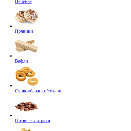
Печенье
Пряники
Вафли
Сушки/баранки/сухари
Готовые завтраки