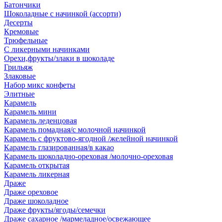
Батончики
Шоколадные с начинкой (ассорти)
Десерты
Кремовые
Трюфельные
С ликерными начинками
Орехи,фрукты/злаки в шоколаде
Грильяж
Злаковые
Набор микс конфеты
Элитные
Карамель
Карамель мини
Карамель леденцовая
Карамель помадная/с молочной начинкой
Карамель с фруктово-ягодной /желейной начинкой
Карамель глазированная/в какао
Карамель шоколадно-ореховая /молочно-ореховая
Карамель открытая
Карамель ликерная
Драже
Драже ореховое
Драже шоколадное
Драже фрукты/ягоды/семечки
Драже сахарное /мармеладное/освежающее