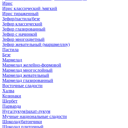
Ирис
Ирис классический /мягкий
Ирис тираженный
Зефир/пастила/безе
Зефир классический
Зефир глазированный
Зефир с начинкой
Зефир многоцветный
Зефир жевательный (маршмеллоу)
Пастила
Безе
Мармелад
Мармелад желейно-формовой
Мармелад многослойный
Мармелад жевательный
Мармелад глазированный
Восточные сладости
Халва
Козинаки
Щербет
Парварда
Нуга/лукум/рахат-лукум
Мучные национальные сладости
Шоколад/батончики
Шоколад плиточный