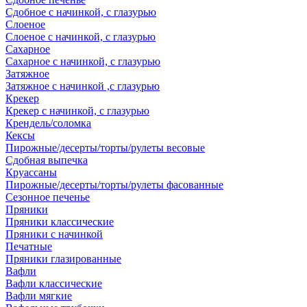
Сдобное с начинкой, с глазурью
Слоеное
Слоеное с начинкой, с глазурью
Сахарное
Сахарное с начинкой, с глазурью
Затяжное
Затяжное с начинкой ,с глазурью
Крекер
Крекер с начинкой, с глазурью
Крендель/соломка
Кексы
Пирожные/десерты/торты/рулеты весовые
Сдобная выпечка
Круассаны
Пирожные/десерты/торты/рулеты фасованные
Сезонное печенье
Пряники
Пряники классические
Пряники с начинкой
Печатные
Пряники глазированные
Вафли
Вафли классические
Вафли мягкие