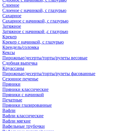
Слоеное
Слоеное с начинкой, с глазурью
Сахарное
Сахарное с начинкой, с глазурью
Затяжное
Затяжное с начинкой ,с глазурью
Крекер
Крекер с начинкой, с глазурью
Крендель/соломка
Кексы
Пирожные/десерты/торты/рулеты весовые
Сдобная выпечка
Круассаны
Пирожные/десерты/торты/рулеты фасованные
Сезонное печенье
Пряники
Пряники классические
Пряники с начинкой
Печатные
Пряники глазированные
Вафли
Вафли классические
Вафли мягкие
Вафельные трубочки