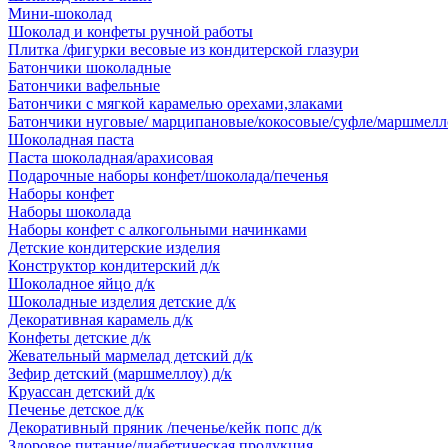
Мини-шоколад
Шоколад и конфеты ручной работы
Плитка /фигурки весовые из кондитерской глазури
Батончики шоколадные
Батончики вафельные
Батончики с мягкой карамелью орехами,злаками
Батончики нуговые/ марципановые/кокосовые/суфле/маршмелл
Шоколадная паста
Паста шоколадная/арахисовая
Подарочные наборы конфет/шоколада/печенья
Наборы конфет
Наборы шоколада
Наборы конфет с алкогольными начинками
Детские кондитерские изделия
Конструктор кондитерский д/к
Шоколадное яйцо д/к
Шоколадные изделия детские д/к
Декоративная карамель д/к
Конфеты детские д/к
Жевательный мармелад детский д/к
Зефир детский (маршмеллоу) д/к
Круассан детский д/к
Печенье детское д/к
Декоративный пряник /печенье/кейк попс д/к
Здоровое питание/диабетическая продукция