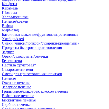
Конфеты
Карамель
Шоколад
Халва/козинаки
Печенье/крекер
Вафли
Мармелад
Батончики злаковые/фруктовые/протеиновые
Хлебцы/хлеб
Снеки (чипсы/попкорн/сухарики/крендельки)
Продукты быстрого приготовления
Зефир*
Орехи/сухофрукты/семечки
Без глютена
Пастила фруктовая*
Сахарозаменители
Смеси для приготовления напитков
Печенье
Овсяное печенье
Заварное печенье
Грильяжное/злаковое/с кокосом печенье
Вафельное печенье
Бисквитное печенье
Сдобное печенье
Сдобное с начинкой, с глазурью