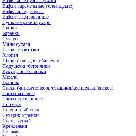
Вафельные рулеты/рожки
Вафли карамельные(голландские)
Вафельные десерты
Вафли глазированные
Сушки/баранки/сухари
Сушки
Баранки
Сухари
Мини сухари
Готовые завтраки
Хлопья
Шарики/звездочки/колечки
Подушечки/батончики
Кукурузные палочки
Мюсли
Гранола
Снеки (чипсы/попкорн/сухарики/крендельки/крекер)
Чипсы весовые
Чипсы фасованные
Попкорн
Пшеничный снек
Сухарики/гренки
Снек сырный
Крендельки
Соломка