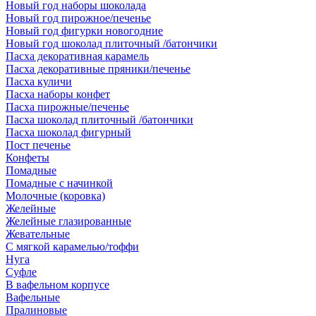
Новый год наборы шоколада
Новый год пирожное/печенье
Новый год фигурки новогодние
Новый год шоколад плиточный /батончики
Пасха декоративная карамель
Пасха декоративные пряники/печенье
Пасха куличи
Пасха наборы конфет
Пасха пирожные/печенье
Пасха шоколад плиточный /батончики
Пасха шоколад фигурный
Пост печенье
Конфеты
Помадные
Помадные с начинкой
Молочные (коровка)
Желейные
Желейные глазированные
Жевательные
С мягкой карамелью/тоффи
Нуга
Суфле
В вафельном корпусе
Вафельные
Пралиновые