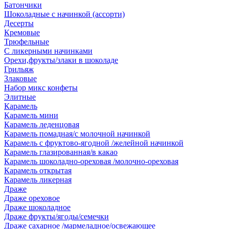
Батончики
Шоколадные с начинкой (ассорти)
Десерты
Кремовые
Трюфельные
С ликерными начинками
Орехи,фрукты/злаки в шоколаде
Грильяж
Злаковые
Набор микс конфеты
Элитные
Карамель
Карамель мини
Карамель леденцовая
Карамель помадная/с молочной начинкой
Карамель с фруктово-ягодной /желейной начинкой
Карамель глазированная/в какао
Карамель шоколадно-ореховая /молочно-ореховая
Карамель открытая
Карамель ликерная
Драже
Драже ореховое
Драже шоколадное
Драже фрукты/ягоды/семечки
Драже сахарное /мармеладное/освежающее