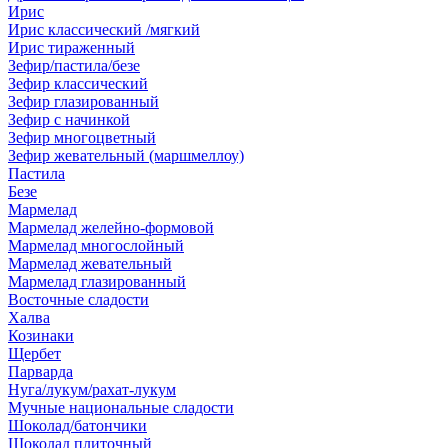
Ирис
Ирис классический /мягкий
Ирис тираженный
Зефир/пастила/безе
Зефир классический
Зефир глазированный
Зефир с начинкой
Зефир многоцветный
Зефир жевательный (маршмеллоу)
Пастила
Безе
Мармелад
Мармелад желейно-формовой
Мармелад многослойный
Мармелад жевательный
Мармелад глазированный
Восточные сладости
Халва
Козинаки
Щербет
Парварда
Нуга/лукум/рахат-лукум
Мучные национальные сладости
Шоколад/батончики
Шоколад плиточный