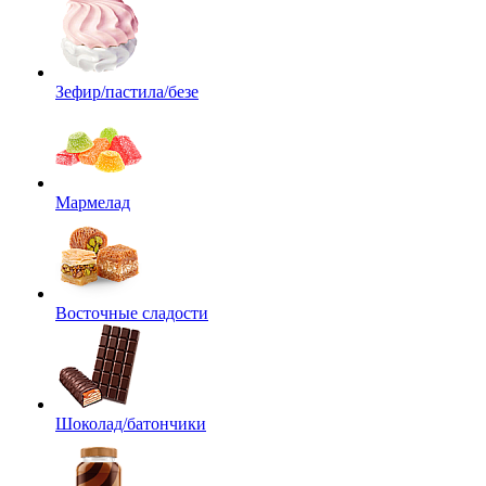
Зефир/пастила/безе
Мармелад
Восточные сладости
Шоколад/батончики