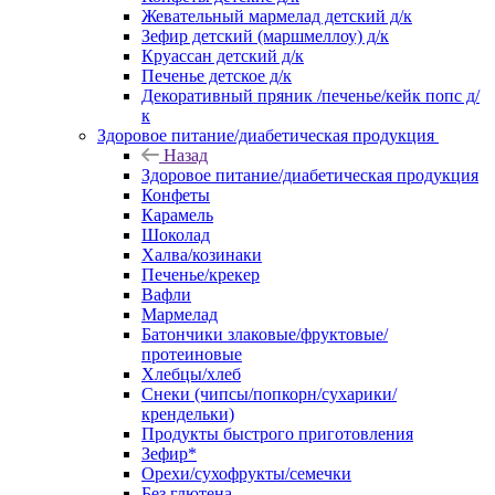
Жевательный мармелад детский д/к
Зефир детский (маршмеллоу) д/к
Круассан детский д/к
Печенье детское д/к
Декоративный пряник /печенье/кейк попс д/
к
Здоровое питание/диабетическая продукция
Назад
Здоровое питание/диабетическая продукция
Конфеты
Карамель
Шоколад
Халва/козинаки
Печенье/крекер
Вафли
Мармелад
Батончики злаковые/фруктовые/
протеиновые
Хлебцы/хлеб
Снеки (чипсы/попкорн/сухарики/
крендельки)
Продукты быстрого приготовления
Зефир*
Орехи/сухофрукты/семечки
Без глютена