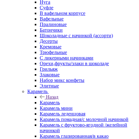
Нуга
Суфле
В вафельном корпусе
Вафельные
Пралиновые
Батончики
Шоколадные с начинкой (ассорти)
Десерты
Кремовые
Трюфельные
С ликерными начинками
Орехи,фрукты/злаки в шоколаде
Грильяж
Злаковые
Набор микс конфеты
Элитные
Карамель
Назад
Карамель
Карамель мини
Карамель леденцовая
Карамель помадная/с молочной начинкой
Карамель с фруктово-ягодной /желейной
начинкой
Карамель глазированная/в какао