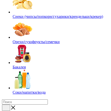
Снеки (чипсы/попкорн/сухарики/крендельки/крекер)
Орехи/сухофрукты/семечки
Бакалея
Соки/напитки/вода