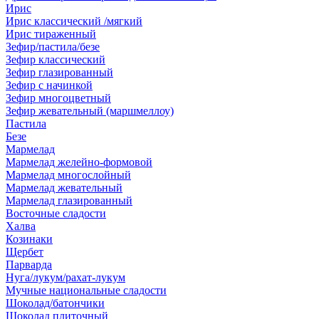
Ирис
Ирис классический /мягкий
Ирис тираженный
Зефир/пастила/безе
Зефир классический
Зефир глазированный
Зефир с начинкой
Зефир многоцветный
Зефир жевательный (маршмеллоу)
Пастила
Безе
Мармелад
Мармелад желейно-формовой
Мармелад многослойный
Мармелад жевательный
Мармелад глазированный
Восточные сладости
Халва
Козинаки
Щербет
Парварда
Нуга/лукум/рахат-лукум
Мучные национальные сладости
Шоколад/батончики
Шоколад плиточный