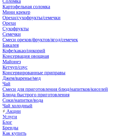
Соломка
Картофельная соломка
Мини крекер
Орехи/сухофрукты/семечки
Орехи
Сухофрукты
Семечки
Смеси орехов/фруктов/ягод/семечек
Бакалея
Кофе/какао/цикорий
Консервация овощная
Майонез
Кетчуп/соус
Консервированные приправы
Джем/варенье/мед
Чай
Смеси для приготовления блюд/напитков/киселей
Блюда быстрого приготовления
Соки/напитки/вода
Чай холодный
Акции
Услуги
Блог
Бренды
Как купить