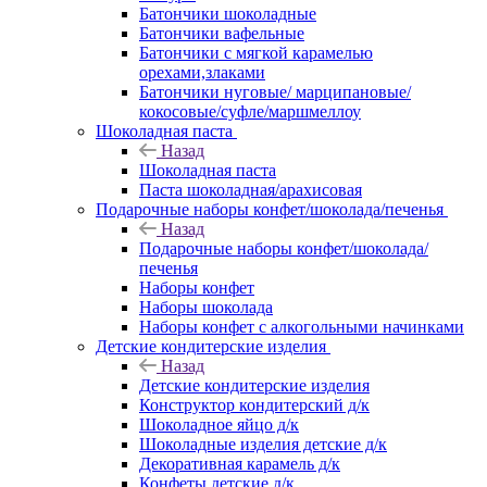
Батончики шоколадные
Батончики вафельные
Батончики с мягкой карамелью
орехами,злаками
Батончики нуговые/ марципановые/
кокосовые/суфле/маршмеллоу
Шоколадная паста
Назад
Шоколадная паста
Паста шоколадная/арахисовая
Подарочные наборы конфет/шоколада/печенья
Назад
Подарочные наборы конфет/шоколада/
печенья
Наборы конфет
Наборы шоколада
Наборы конфет с алкогольными начинками
Детские кондитерские изделия
Назад
Детские кондитерские изделия
Конструктор кондитерский д/к
Шоколадное яйцо д/к
Шоколадные изделия детские д/к
Декоративная карамель д/к
Конфеты детские д/к