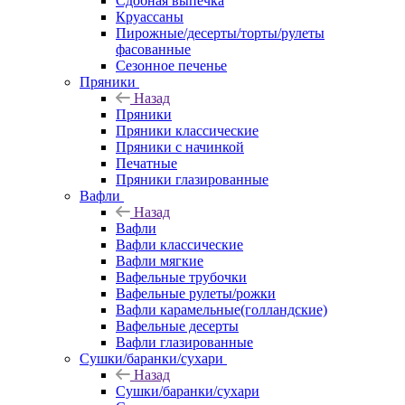
Сдобная выпечка
Круассаны
Пирожные/десерты/торты/рулеты
фасованные
Сезонное печенье
Пряники
Назад
Пряники
Пряники классические
Пряники с начинкой
Печатные
Пряники глазированные
Вафли
Назад
Вафли
Вафли классические
Вафли мягкие
Вафельные трубочки
Вафельные рулеты/рожки
Вафли карамельные(голландские)
Вафельные десерты
Вафли глазированные
Сушки/баранки/сухари
Назад
Сушки/баранки/сухари