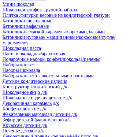
Мини-шоколад
Шоколад и конфеты ручной работы
Плитка /фигурки весовые из кондитерской глазури
Батончики шоколадные
Батончики вафельные
Батончики с мягкой карамелью орехами,злаками
Батончики нуговые/ марципановые/кокосовые/суфле/
маршмеллоу
Шоколадная паста
Паста шоколадная/арахисовая
Подарочные наборы конфет/шоколада/печенья
Наборы конфет
Наборы шоколада
Наборы конфет с алкогольными начинками
Детские кондитерские изделия
Конструктор кондитерский д/к
Шоколадное яйцо д/к
Шоколадные изделия детские д/к
Декоративная карамель д/к
Конфеты детские д/к
Жевательный мармелад детский д/к
Зефир детский (маршмеллоу) д/к
Круассан детский д/к
Печенье детское д/к
Декоративный пряник /печенье/кейк попс д/к