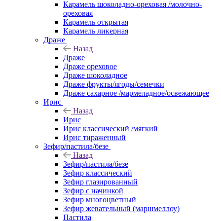
Карамель шоколадно-ореховая /молочно-
ореховая
Карамель открытая
Карамель ликерная
Драже
Назад
Драже
Драже ореховое
Драже шоколадное
Драже фрукты/ягоды/семечки
Драже сахарное /мармеладное/освежающее
Ирис
Назад
Ирис
Ирис классический /мягкий
Ирис тираженный
Зефир/пастила/безе
Назад
Зефир/пастила/безе
Зефир классический
Зефир глазированный
Зефир с начинкой
Зефир многоцветный
Зефир жевательный (маршмеллоу)
Пастила