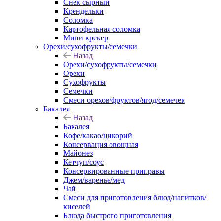
Снек сырный
Крендельки
Соломка
Картофельная соломка
Мини крекер
Орехи/сухофрукты/семечки
Назад
Орехи/сухофрукты/семечки
Орехи
Сухофрукты
Семечки
Смеси орехов/фруктов/ягод/семечек
Бакалея
Назад
Бакалея
Кофе/какао/цикорий
Консервация овощная
Майонез
Кетчуп/соус
Консервированные приправы
Джем/варенье/мед
Чай
Смеси для приготовления блюд/напитков/
киселей
Блюда быстрого приготовления