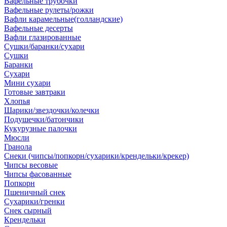
Вафельные трубочки
Вафельные рулеты/рожки
Вафли карамельные(голландские)
Вафельные десерты
Вафли глазированные
Сушки/баранки/сухари
Сушки
Баранки
Сухари
Мини сухари
Готовые завтраки
Хлопья
Шарики/звездочки/колечки
Подушечки/батончики
Кукурузные палочки
Мюсли
Гранола
Снеки (чипсы/попкорн/сухарики/крендельки/крекер)
Чипсы весовые
Чипсы фасованные
Попкорн
Пшеничный снек
Сухарики/гренки
Снек сырный
Крендельки