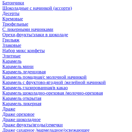
Батончики
Шоколадные с начинкой (ассорти)
Десерты
Кремовые
Трюфельные
С ликерными начинками
Орехи,фрукты/злаки в шоколаде
Грильяж
Злаковые
Набор микс конфеты
Элитные
Карамель
Карамель мини
Карамель леденцовая
Карамель помадная/с молочной начинкой
Карамель с фруктово-ягодной /желейной начинкой
Карамель глазированная/в какао
Карамель шоколадно-ореховая /молочно-ореховая
Карамель открытая
Карамель ликерная
Драже
Драже ореховое
Драже шоколадное
Драже фрукты/ягоды/семечки
Драже сахарное /мармеладное/освежающее