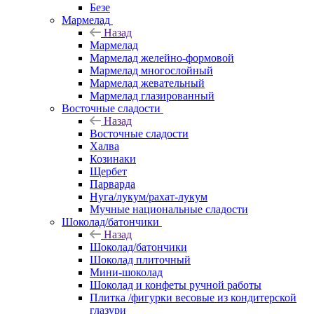
Безе
Мармелад
Назад
Мармелад
Мармелад желейно-формовой
Мармелад многослойный
Мармелад жевательный
Мармелад глазированный
Восточные сладости
Назад
Восточные сладости
Халва
Козинаки
Щербет
Парварда
Нуга/лукум/рахат-лукум
Мучные национальные сладости
Шоколад/батончики
Назад
Шоколад/батончики
Шоколад плиточный
Мини-шоколад
Шоколад и конфеты ручной работы
Плитка /фигурки весовые из кондитерской
глазури