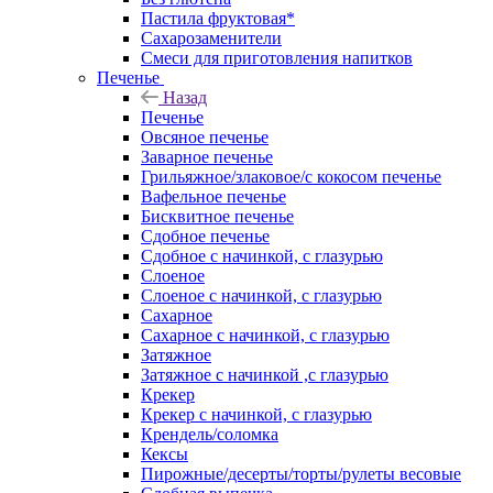
Пастила фруктовая*
Сахарозаменители
Смеси для приготовления напитков
Печенье
Назад
Печенье
Овсяное печенье
Заварное печенье
Грильяжное/злаковое/с кокосом печенье
Вафельное печенье
Бисквитное печенье
Сдобное печенье
Сдобное с начинкой, с глазурью
Слоеное
Слоеное с начинкой, с глазурью
Сахарное
Сахарное с начинкой, с глазурью
Затяжное
Затяжное с начинкой ,с глазурью
Крекер
Крекер с начинкой, с глазурью
Крендель/соломка
Кексы
Пирожные/десерты/торты/рулеты весовые