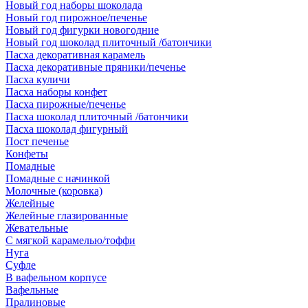
Новый год наборы шоколада
Новый год пирожное/печенье
Новый год фигурки новогодние
Новый год шоколад плиточный /батончики
Пасха декоративная карамель
Пасха декоративные пряники/печенье
Пасха куличи
Пасха наборы конфет
Пасха пирожные/печенье
Пасха шоколад плиточный /батончики
Пасха шоколад фигурный
Пост печенье
Конфеты
Помадные
Помадные с начинкой
Молочные (коровка)
Желейные
Желейные глазированные
Жевательные
С мягкой карамелью/тоффи
Нуга
Суфле
В вафельном корпусе
Вафельные
Пралиновые