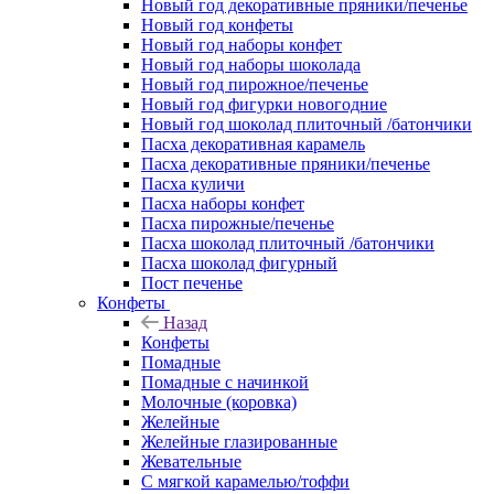
Новый год декоративные пряники/печенье
Новый год конфеты
Новый год наборы конфет
Новый год наборы шоколада
Новый год пирожное/печенье
Новый год фигурки новогодние
Новый год шоколад плиточный /батончики
Пасха декоративная карамель
Пасха декоративные пряники/печенье
Пасха куличи
Пасха наборы конфет
Пасха пирожные/печенье
Пасха шоколад плиточный /батончики
Пасха шоколад фигурный
Пост печенье
Конфеты
Назад
Конфеты
Помадные
Помадные с начинкой
Молочные (коровка)
Желейные
Желейные глазированные
Жевательные
С мягкой карамелью/тоффи