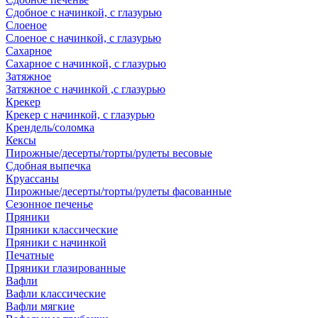
Сдобное с начинкой, с глазурью
Слоеное
Слоеное с начинкой, с глазурью
Сахарное
Сахарное с начинкой, с глазурью
Затяжное
Затяжное с начинкой ,с глазурью
Крекер
Крекер с начинкой, с глазурью
Крендель/соломка
Кексы
Пирожные/десерты/торты/рулеты весовые
Сдобная выпечка
Круассаны
Пирожные/десерты/торты/рулеты фасованные
Сезонное печенье
Пряники
Пряники классические
Пряники с начинкой
Печатные
Пряники глазированные
Вафли
Вафли классические
Вафли мягкие