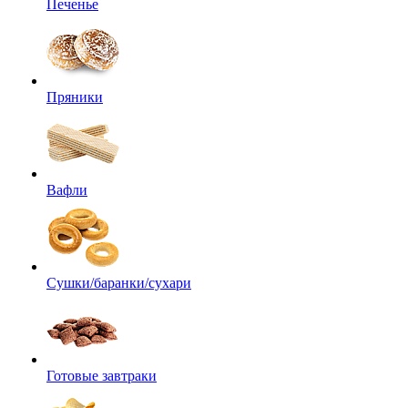
Печенье
Пряники
Вафли
Сушки/баранки/сухари
Готовые завтраки