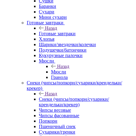
Сушки
Баранки
Сухари
Мини сухари
Готовые завтраки
Назад
Готовые завтраки
Хлопья
Шарики/звездочки/колечки
Подушечки/батончики
Кукурузные палочки
Мюсли
Назад
Мюсли
Гранола
Снеки (чипсы/попкорн/сухарики/крендельки/
крекер)
Назад
Снеки (чипсы/попкорн/сухарики/
крендельки/крекер)
Чипсы весовые
Чипсы фасованные
Попкорн
Пшеничный снек
Сухарики/гренки