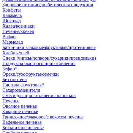
Здоровое питание/диабетическая продукция
Конфеты
Карамель
Шоколад
Халва/козинаки
Печенье/крекер
Вафли
Мармелад
Батончики злаковые/фруктовые/протеиновые
Хлебцы/хлеб
Снеки (чипсы/попкорн/сухарики/крендельки)
Продукты быстрого приготовления
Зефир*
Орехи/сухофрукты/семечки
Без глютена
Пастила фруктовая*
Сахарозаменители
Смеси для приготовления напитков
Печенье
Овсяное печенье
Заварное печенье
Грильяжное/злаковое/с кокосом печенье
Вафельное печенье
Бисквитное печенье
Сдобное печенье