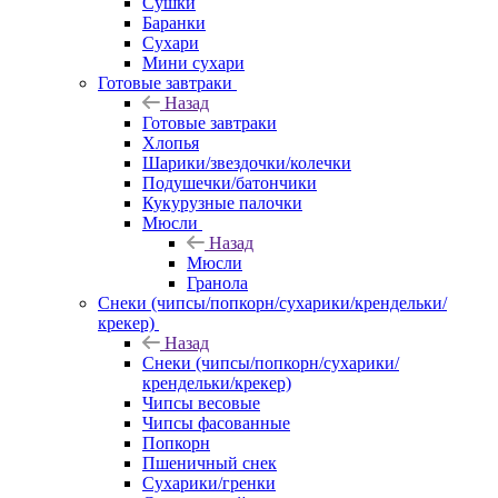
Сушки
Баранки
Сухари
Мини сухари
Готовые завтраки
Назад
Готовые завтраки
Хлопья
Шарики/звездочки/колечки
Подушечки/батончики
Кукурузные палочки
Мюсли
Назад
Мюсли
Гранола
Снеки (чипсы/попкорн/сухарики/крендельки/
крекер)
Назад
Снеки (чипсы/попкорн/сухарики/
крендельки/крекер)
Чипсы весовые
Чипсы фасованные
Попкорн
Пшеничный снек
Сухарики/гренки