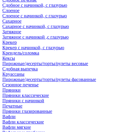
Сдобное с начинкой, с глазурью
Слоеное
Слоеное с начинкой, с глазурью
Сахарное
Сахарное с начинкой, с глазурью
Затяжное
Затяжное с начинкой ,с глазурью
Крекер
Крекер с начинкой, с глазурью
Крендель/соломка
Кексы
Пирожные/десерты/торты/рулеты весовые
Сдобная выпечка
Круассаны
Пирожные/десерты/торты/рулеты фасованные
Сезонное печенье
Пряники
Пряники классические
Пряники с начинкой
Печатные
Пряники глазированные
Вафли
Вафли классические
Вафли мягкие