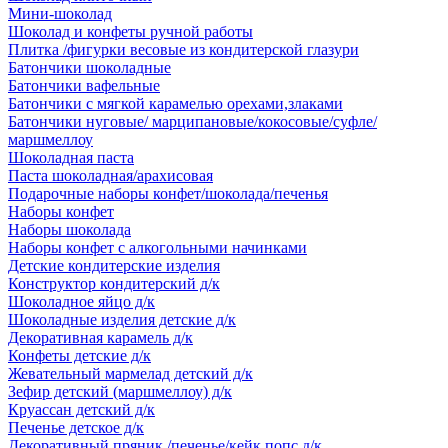
Мини-шоколад
Шоколад и конфеты ручной работы
Плитка /фигурки весовые из кондитерской глазури
Батончики шоколадные
Батончики вафельные
Батончики с мягкой карамелью орехами,злаками
Батончики нуговые/ марципановые/кокосовые/суфле/
маршмеллоу
Шоколадная паста
Паста шоколадная/арахисовая
Подарочные наборы конфет/шоколада/печенья
Наборы конфет
Наборы шоколада
Наборы конфет с алкогольными начинками
Детские кондитерские изделия
Конструктор кондитерский д/к
Шоколадное яйцо д/к
Шоколадные изделия детские д/к
Декоративная карамель д/к
Конфеты детские д/к
Жевательный мармелад детский д/к
Зефир детский (маршмеллоу) д/к
Круассан детский д/к
Печенье детское д/к
Декоративный пряник /печенье/кейк попс д/к