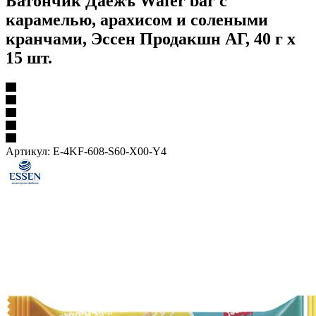
Батончик Даёжъ Wafer bar с
карамелью, арахисом и солеными
кранчами, Эссен Продакшн АГ, 40 г х
15 шт.
Артикул:
E-4KF-608-S60-X00-Y4