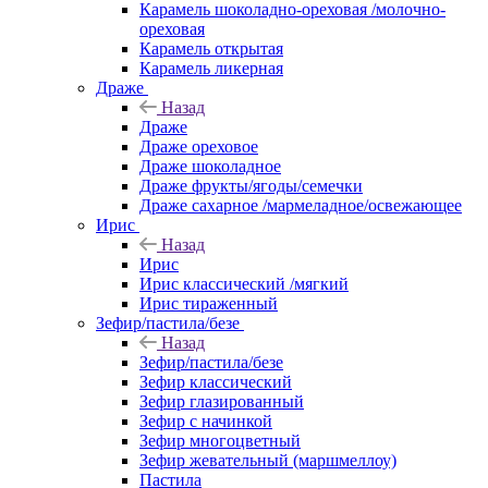
Карамель шоколадно-ореховая /молочно-
ореховая
Карамель открытая
Карамель ликерная
Драже
Назад
Драже
Драже ореховое
Драже шоколадное
Драже фрукты/ягоды/семечки
Драже сахарное /мармеладное/освежающее
Ирис
Назад
Ирис
Ирис классический /мягкий
Ирис тираженный
Зефир/пастила/безе
Назад
Зефир/пастила/безе
Зефир классический
Зефир глазированный
Зефир с начинкой
Зефир многоцветный
Зефир жевательный (маршмеллоу)
Пастила