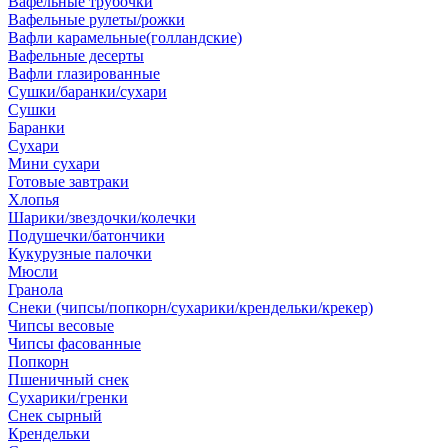
Вафельные трубочки
Вафельные рулеты/рожки
Вафли карамельные(голландские)
Вафельные десерты
Вафли глазированные
Сушки/баранки/сухари
Сушки
Баранки
Сухари
Мини сухари
Готовые завтраки
Хлопья
Шарики/звездочки/колечки
Подушечки/батончики
Кукурузные палочки
Мюсли
Гранола
Снеки (чипсы/попкорн/сухарики/крендельки/крекер)
Чипсы весовые
Чипсы фасованные
Попкорн
Пшеничный снек
Сухарики/гренки
Снек сырный
Крендельки