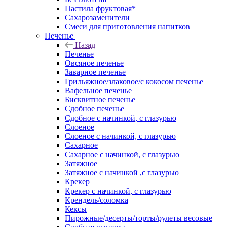
Пастила фруктовая*
Сахарозаменители
Смеси для приготовления напитков
Печенье
Назад
Печенье
Овсяное печенье
Заварное печенье
Грильяжное/злаковое/с кокосом печенье
Вафельное печенье
Бисквитное печенье
Сдобное печенье
Сдобное с начинкой, с глазурью
Слоеное
Слоеное с начинкой, с глазурью
Сахарное
Сахарное с начинкой, с глазурью
Затяжное
Затяжное с начинкой ,с глазурью
Крекер
Крекер с начинкой, с глазурью
Крендель/соломка
Кексы
Пирожные/десерты/торты/рулеты весовые