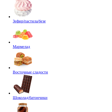
Зефир/пастила/безе
Мармелад
Восточные сладости
Шоколад/батончики