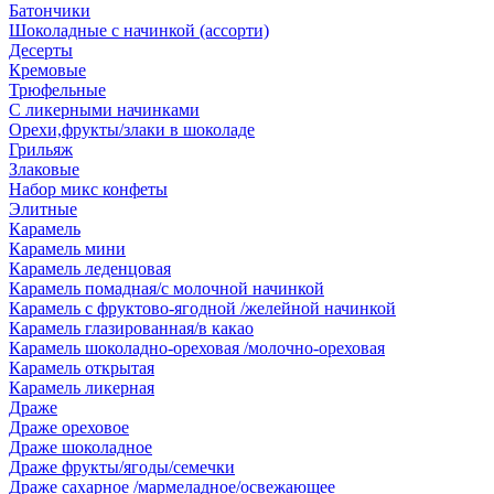
Батончики
Шоколадные с начинкой (ассорти)
Десерты
Кремовые
Трюфельные
С ликерными начинками
Орехи,фрукты/злаки в шоколаде
Грильяж
Злаковые
Набор микс конфеты
Элитные
Карамель
Карамель мини
Карамель леденцовая
Карамель помадная/с молочной начинкой
Карамель с фруктово-ягодной /желейной начинкой
Карамель глазированная/в какао
Карамель шоколадно-ореховая /молочно-ореховая
Карамель открытая
Карамель ликерная
Драже
Драже ореховое
Драже шоколадное
Драже фрукты/ягоды/семечки
Драже сахарное /мармеладное/освежающее