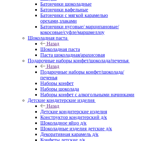
Батончики шоколадные
Батончики вафельные
Батончики с мягкой карамелью
орехами,злаками
Батончики нуговые/ марципановые/
кокосовые/суфле/маршмеллоу
Шоколадная паста
Назад
Шоколадная паста
Паста шоколадная/арахисовая
Подарочные наборы конфет/шоколада/печенья
Назад
Подарочные наборы конфет/шоколада/
печенья
Наборы конфет
Наборы шоколада
Наборы конфет с алкогольными начинками
Детские кондитерские изделия
Назад
Детские кондитерские изделия
Конструктор кондитерский д/к
Шоколадное яйцо д/к
Шоколадные изделия детские д/к
Декоративная карамель д/к
Конфеты детские д/к