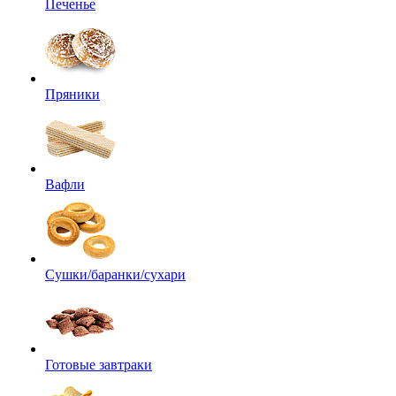
Печенье
Пряники
Вафли
Сушки/баранки/сухари
Готовые завтраки