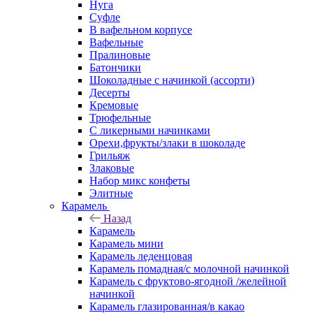
Нуга
Суфле
В вафельном корпусе
Вафельные
Пралиновые
Батончики
Шоколадные с начинкой (ассорти)
Десерты
Кремовые
Трюфельные
С ликерными начинками
Орехи,фрукты/злаки в шоколаде
Грильяж
Злаковые
Набор микс конфеты
Элитные
Карамель
Назад
Карамель
Карамель мини
Карамель леденцовая
Карамель помадная/с молочной начинкой
Карамель с фруктово-ягодной /желейной
начинкой
Карамель глазированная/в какао