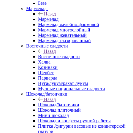
Безе
Мармелад
Назад
Мармелад
Мармелад желейно-формовой
Мармелад многослойный
Мармелад жевательный
Мармелад глазированный
Восточные сладости
Назад
Восточные сладости
Халва
Козинаки
Щербет
Парварда
Нуга/лукум/рахат-лукум
Мучные национальные сладости
Шоколад/батончики
Назад
Шоколад/батончики
Шоколад плиточный
Мини-шоколад
Шоколад и конфеты ручной работы
Плитка /фигурки весовые из кондитерской
глазури