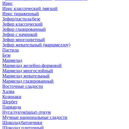
Ирис
Ирис классический /мягкий
Ирис тираженный
Зефир/пастила/безе
Зефир классический
Зефир глазированный
Зефир с начинкой
Зефир многоцветный
Зефир жевательный (маршмеллоу)
Пастила
Безе
Мармелад
Мармелад желейно-формовой
Мармелад многослойный
Мармелад жевательный
Мармелад глазированный
Восточные сладости
Халва
Козинаки
Щербет
Парварда
Нуга/лукум/рахат-лукум
Мучные национальные сладости
Шоколад/батончики
Шоколад плиточный