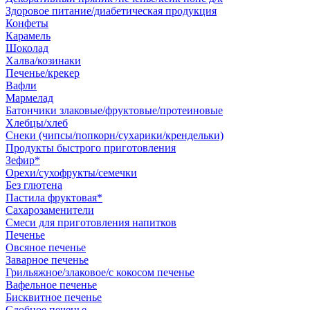
Здоровое питание/диабетическая продукция
Конфеты
Карамель
Шоколад
Халва/козинаки
Печенье/крекер
Вафли
Мармелад
Батончики злаковые/фруктовые/протеиновые
Хлебцы/хлеб
Снеки (чипсы/попкорн/сухарики/крендельки)
Продукты быстрого приготовления
Зефир*
Орехи/сухофрукты/семечки
Без глютена
Пастила фруктовая*
Сахарозаменители
Смеси для приготовления напитков
Печенье
Овсяное печенье
Заварное печенье
Грильяжное/злаковое/с кокосом печенье
Вафельное печенье
Бисквитное печенье
Сдобное печенье