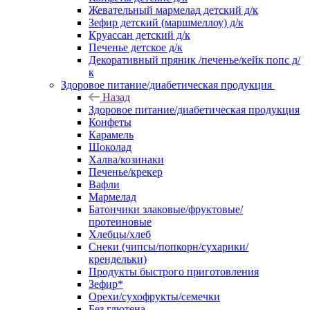
Жевательный мармелад детский д/к
Зефир детский (маршмеллоу) д/к
Круассан детский д/к
Печенье детское д/к
Декоративный пряник /печенье/кейк попс д/
к
Здоровое питание/диабетическая продукция
Назад
Здоровое питание/диабетическая продукция
Конфеты
Карамель
Шоколад
Халва/козинаки
Печенье/крекер
Вафли
Мармелад
Батончики злаковые/фруктовые/
протеиновые
Хлебцы/хлеб
Снеки (чипсы/попкорн/сухарики/
крендельки)
Продукты быстрого приготовления
Зефир*
Орехи/сухофрукты/семечки
Без глютена