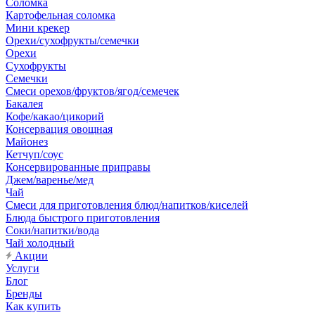
Соломка
Картофельная соломка
Мини крекер
Орехи/сухофрукты/семечки
Орехи
Сухофрукты
Семечки
Смеси орехов/фруктов/ягод/семечек
Бакалея
Кофе/какао/цикорий
Консервация овощная
Майонез
Кетчуп/соус
Консервированные приправы
Джем/варенье/мед
Чай
Смеси для приготовления блюд/напитков/киселей
Блюда быстрого приготовления
Соки/напитки/вода
Чай холодный
Акции
Услуги
Блог
Бренды
Как купить