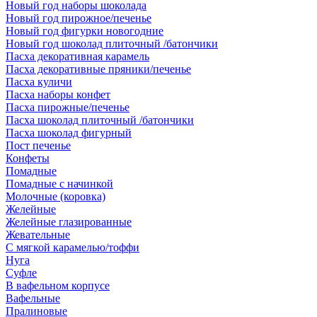
Новый год наборы шоколада
Новый год пирожное/печенье
Новый год фигурки новогодние
Новый год шоколад плиточный /батончики
Пасха декоративная карамель
Пасха декоративные пряники/печенье
Пасха куличи
Пасха наборы конфет
Пасха пирожные/печенье
Пасха шоколад плиточный /батончики
Пасха шоколад фигурный
Пост печенье
Конфеты
Помадные
Помадные с начинкой
Молочные (коровка)
Желейные
Желейные глазированные
Жевательные
С мягкой карамелью/тоффи
Нуга
Суфле
В вафельном корпусе
Вафельные
Пралиновые