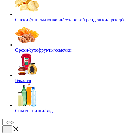
Снеки (чипсы/попкорн/сухарики/крендельки/крекер)
Орехи/сухофрукты/семечки
Бакалея
Соки/напитки/вода