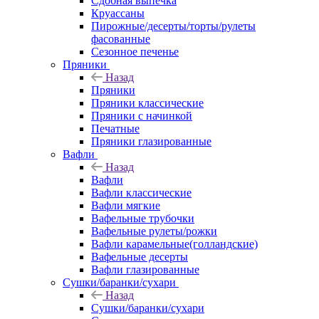
Сдобная выпечка
Круассаны
Пирожные/десерты/торты/рулеты
фасованные
Сезонное печенье
Пряники
Назад
Пряники
Пряники классические
Пряники с начинкой
Печатные
Пряники глазированные
Вафли
Назад
Вафли
Вафли классические
Вафли мягкие
Вафельные трубочки
Вафельные рулеты/рожки
Вафли карамельные(голландские)
Вафельные десерты
Вафли глазированные
Сушки/баранки/сухари
Назад
Сушки/баранки/сухари