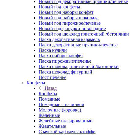
Новый год декоративные пряники/печенье
Новый год конфеты
Новый год наборы конфет
Новый год наборы шоколада
Новый год пирожное/печенье
Новый год фигурки новогодние
Новый год шоколад плиточный /батончики
Пасха декоративная карамель
Пасха декоративные пряники/печенье
Пасха куличи
Пасха наборы конфет
Пасха пирожные/печенье
Пасха шоколад плиточный /батончики
Пасха шоколад фигурный
Пост печенье
Конфеты
Назад
Конфеты
Помадные
Помадные с начинкой
Молочные (коровка)
Желейные
Желейные глазированные
Жевательные
С мягкой карамелью/тоффи