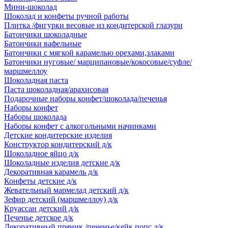
Мини-шоколад
Шоколад и конфеты ручной работы
Плитка /фигурки весовые из кондитерской глазури
Батончики шоколадные
Батончики вафельные
Батончики с мягкой карамелью орехами,злаками
Батончики нуговые/ марципановые/кокосовые/суфле/
маршмеллоу
Шоколадная паста
Паста шоколадная/арахисовая
Подарочные наборы конфет/шоколада/печенья
Наборы конфет
Наборы шоколада
Наборы конфет с алкогольными начинками
Детские кондитерские изделия
Конструктор кондитерский д/к
Шоколадное яйцо д/к
Шоколадные изделия детские д/к
Декоративная карамель д/к
Конфеты детские д/к
Жевательный мармелад детский д/к
Зефир детский (маршмеллоу) д/к
Круассан детский д/к
Печенье детское д/к
Декоративный пряник /печенье/кейк попс д/к