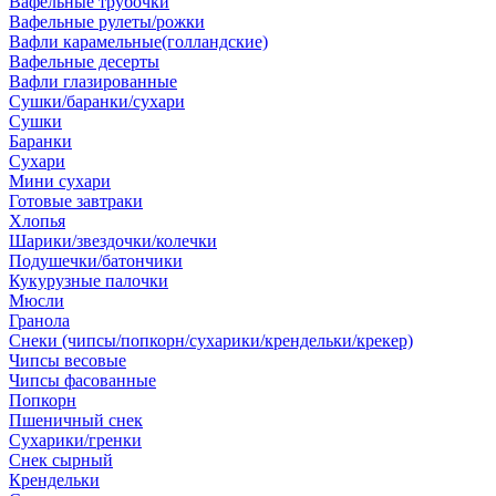
Вафельные трубочки
Вафельные рулеты/рожки
Вафли карамельные(голландские)
Вафельные десерты
Вафли глазированные
Сушки/баранки/сухари
Сушки
Баранки
Сухари
Мини сухари
Готовые завтраки
Хлопья
Шарики/звездочки/колечки
Подушечки/батончики
Кукурузные палочки
Мюсли
Гранола
Снеки (чипсы/попкорн/сухарики/крендельки/крекер)
Чипсы весовые
Чипсы фасованные
Попкорн
Пшеничный снек
Сухарики/гренки
Снек сырный
Крендельки