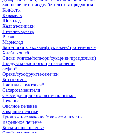
Здоровое питание/диабетическая продукция
Конфеты
Карамель
Шоколад
Халва/козинаки
Печенье/крекер
Вафли
Мармелад
Батончики злаковые/фруктовые/протеиновые
Хлебцы/хлеб
Снеки (чипсы/попкорн/сухарики/крендельки)
Продукты быстрого приготовления
Зефир*
Орехи/сухофрукты/семечки
Без глютена
Пастила фруктовая*
Сахарозаменители
Смеси для приготовления напитков
Печенье
Овсяное печенье
Заварное печенье
Грильяжное/злаковое/с кокосом печенье
Вафельное печенье
Бисквитное печенье
Сдобное печенье