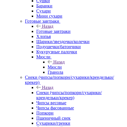
Сушки
Баранки
Сухари
Мини сухари
Готовые завтраки
Назад
Готовые завтраки
Хлопья
Шарики/звездочки/колечки
Подушечки/батончики
Кукурузные палочки
Мюсли
Назад
Мюсли
Гранола
Снеки (чипсы/попкорн/сухарики/крендельки/
крекер)
Назад
Снеки (чипсы/попкорн/сухарики/
крендельки/крекер)
Чипсы весовые
Чипсы фасованные
Попкорн
Пшеничный снек
Сухарики/гренки