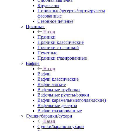
Сдобная выпечка
Круассаны
Пирожные/десерты/торты/рулеты
фасованные
Сезонное печенье
Пряники
Назад
Пряники
Пряники классические
Пряники с начинкой
Печатные
Пряники глазированные
Вафли
Назад
Вафли
Вафли классические
Вафли мягкие
Вафельные трубочки
Вафельные рулеты/рожки
Вафли карамельные(голландские)
Вафельные десерты
Вафли глазированные
Сушки/баранки/сухари
Назад
Сушки/баранки/сухари