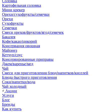
Соломка
Картофельная соломка
Мини крекер
Орехи/сухофрукты/семечки
Орехи
Сухофрукты
Семечки
Смеси орехов/фруктов/ягод/семечек
Бакалея
Кофе/какао/цикорий
Консервация овощная
Майонез
Кетчуп/соус
Консервированные приправы
Джем/варенье/мед
Чай
Смеси для приготовления блюд/напитков/киселей
Блюда быстрого приготовления
Соки/напитки/вода
Чай холодный
Акции
Услуги
Блог
Бренды
Как купить