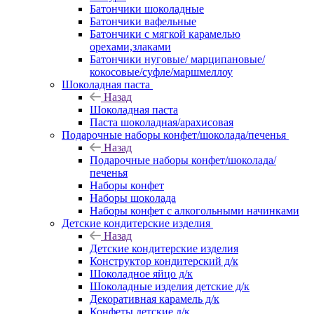
Батончики шоколадные
Батончики вафельные
Батончики с мягкой карамелью
орехами,злаками
Батончики нуговые/ марципановые/
кокосовые/суфле/маршмеллоу
Шоколадная паста
Назад
Шоколадная паста
Паста шоколадная/арахисовая
Подарочные наборы конфет/шоколада/печенья
Назад
Подарочные наборы конфет/шоколада/
печенья
Наборы конфет
Наборы шоколада
Наборы конфет с алкогольными начинками
Детские кондитерские изделия
Назад
Детские кондитерские изделия
Конструктор кондитерский д/к
Шоколадное яйцо д/к
Шоколадные изделия детские д/к
Декоративная карамель д/к
Конфеты детские д/к