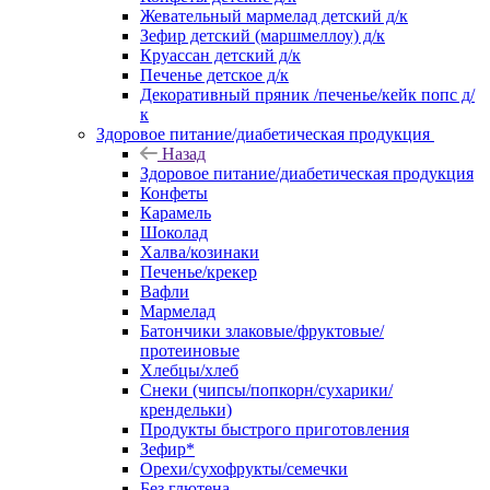
Жевательный мармелад детский д/к
Зефир детский (маршмеллоу) д/к
Круассан детский д/к
Печенье детское д/к
Декоративный пряник /печенье/кейк попс д/
к
Здоровое питание/диабетическая продукция
Назад
Здоровое питание/диабетическая продукция
Конфеты
Карамель
Шоколад
Халва/козинаки
Печенье/крекер
Вафли
Мармелад
Батончики злаковые/фруктовые/
протеиновые
Хлебцы/хлеб
Снеки (чипсы/попкорн/сухарики/
крендельки)
Продукты быстрого приготовления
Зефир*
Орехи/сухофрукты/семечки
Без глютена