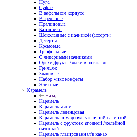
Нуга
Суфле
В вафельном корпусе
Вафельные
Пралиновые
Батончики
Шоколадные с начинкой (ассорти)
Десерты
Кремовые
Трюфельные
С ликерными начинками
Орехи,фрукты/злаки в шоколаде
Грильяж
Злаковые
Набор микс конфеты
Элитные
Карамель
Назад
Карамель
Карамель мини
Карамель леденцовая
Карамель помадная/с молочной начинкой
Карамель с фруктово-ягодной /желейной
начинкой
Карамель глазированная/в какао