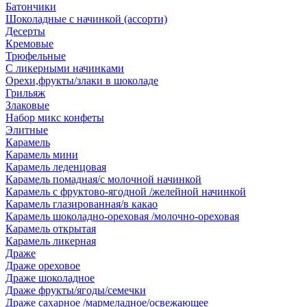
Батончики
Шоколадные с начинкой (ассорти)
Десерты
Кремовые
Трюфельные
С ликерными начинками
Орехи,фрукты/злаки в шоколаде
Грильяж
Злаковые
Набор микс конфеты
Элитные
Карамель
Карамель мини
Карамель леденцовая
Карамель помадная/с молочной начинкой
Карамель с фруктово-ягодной /желейной начинкой
Карамель глазированная/в какао
Карамель шоколадно-ореховая /молочно-ореховая
Карамель открытая
Карамель ликерная
Драже
Драже ореховое
Драже шоколадное
Драже фрукты/ягоды/семечки
Драже сахарное /мармеладное/освежающее