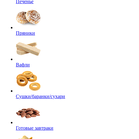
Печенье
Пряники
Вафли
Сушки/баранки/сухари
Готовые завтраки