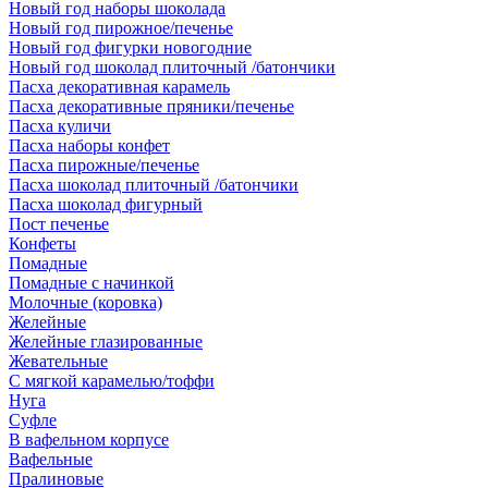
Новый год наборы шоколада
Новый год пирожное/печенье
Новый год фигурки новогодние
Новый год шоколад плиточный /батончики
Пасха декоративная карамель
Пасха декоративные пряники/печенье
Пасха куличи
Пасха наборы конфет
Пасха пирожные/печенье
Пасха шоколад плиточный /батончики
Пасха шоколад фигурный
Пост печенье
Конфеты
Помадные
Помадные с начинкой
Молочные (коровка)
Желейные
Желейные глазированные
Жевательные
С мягкой карамелью/тоффи
Нуга
Суфле
В вафельном корпусе
Вафельные
Пралиновые