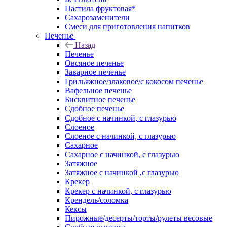
Пастила фруктовая*
Сахарозаменители
Смеси для приготовления напитков
Печенье
Назад
Печенье
Овсяное печенье
Заварное печенье
Грильяжное/злаковое/с кокосом печенье
Вафельное печенье
Бисквитное печенье
Сдобное печенье
Сдобное с начинкой, с глазурью
Слоеное
Слоеное с начинкой, с глазурью
Сахарное
Сахарное с начинкой, с глазурью
Затяжное
Затяжное с начинкой ,с глазурью
Крекер
Крекер с начинкой, с глазурью
Крендель/соломка
Кексы
Пирожные/десерты/торты/рулеты весовые