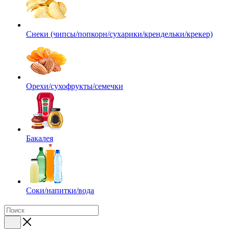
Снеки (чипсы/попкорн/сухарики/крендельки/крекер)
Орехи/сухофрукты/семечки
Бакалея
Соки/напитки/вода