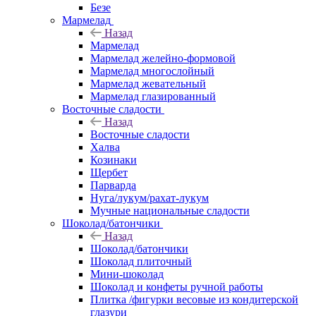
Безе
Мармелад
Назад
Мармелад
Мармелад желейно-формовой
Мармелад многослойный
Мармелад жевательный
Мармелад глазированный
Восточные сладости
Назад
Восточные сладости
Халва
Козинаки
Щербет
Парварда
Нуга/лукум/рахат-лукум
Мучные национальные сладости
Шоколад/батончики
Назад
Шоколад/батончики
Шоколад плиточный
Мини-шоколад
Шоколад и конфеты ручной работы
Плитка /фигурки весовые из кондитерской
глазури