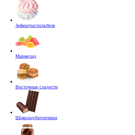
Зефир/пастила/безе
Мармелад
Восточные сладости
Шоколад/батончики