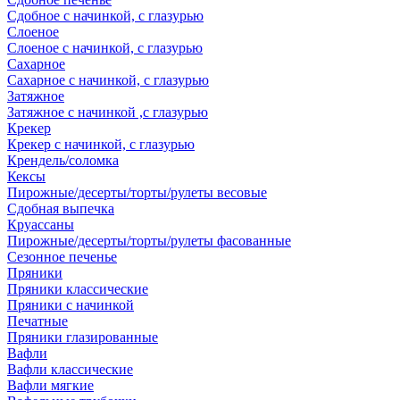
Сдобное с начинкой, с глазурью
Слоеное
Слоеное с начинкой, с глазурью
Сахарное
Сахарное с начинкой, с глазурью
Затяжное
Затяжное с начинкой ,с глазурью
Крекер
Крекер с начинкой, с глазурью
Крендель/соломка
Кексы
Пирожные/десерты/торты/рулеты весовые
Сдобная выпечка
Круассаны
Пирожные/десерты/торты/рулеты фасованные
Сезонное печенье
Пряники
Пряники классические
Пряники с начинкой
Печатные
Пряники глазированные
Вафли
Вафли классические
Вафли мягкие