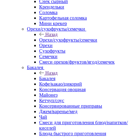
Снек сырный
Крендельки
Соломка
Картофельная соломка
Мини крекер
Орехи/сухофрукты/семечки
Назад
Орехи/сухофрукты/семечки
Орехи
Сухофрукты
Семечки
Смеси орехов/фруктов/ягод/семечек
Бакалея
Назад
Бакалея
Кофе/какао/цикорий
Консервация овощная
Майонез
Кетчуп/соус
Консервированные приправы
Джем/варенье/мед
Чай
Смеси для приготовления блюд/напитков/
киселей
Блюда быстрого приготовления