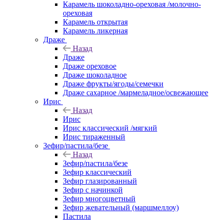
Карамель шоколадно-ореховая /молочно-
ореховая
Карамель открытая
Карамель ликерная
Драже
Назад
Драже
Драже ореховое
Драже шоколадное
Драже фрукты/ягоды/семечки
Драже сахарное /мармеладное/освежающее
Ирис
Назад
Ирис
Ирис классический /мягкий
Ирис тираженный
Зефир/пастила/безе
Назад
Зефир/пастила/безе
Зефир классический
Зефир глазированный
Зефир с начинкой
Зефир многоцветный
Зефир жевательный (маршмеллоу)
Пастила