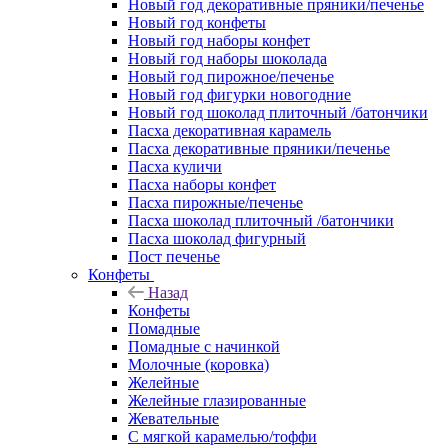
Новый год декоративные пряники/печенье
Новый год конфеты
Новый год наборы конфет
Новый год наборы шоколада
Новый год пирожное/печенье
Новый год фигурки новогодние
Новый год шоколад плиточный /батончики
Пасха декоративная карамель
Пасха декоративные пряники/печенье
Пасха куличи
Пасха наборы конфет
Пасха пирожные/печенье
Пасха шоколад плиточный /батончики
Пасха шоколад фигурный
Пост печенье
Конфеты
Назад
Конфеты
Помадные
Помадные с начинкой
Молочные (коровка)
Желейные
Желейные глазированные
Жевательные
С мягкой карамелью/тоффи