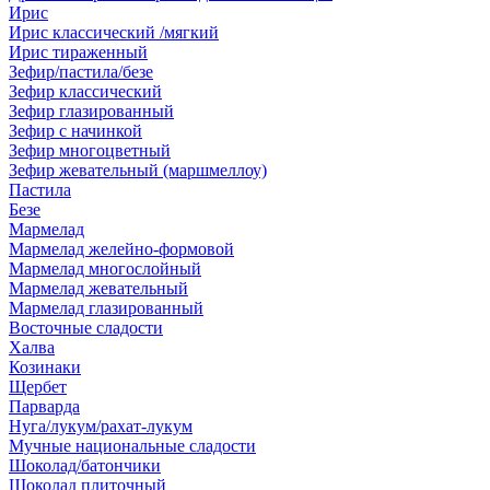
Ирис
Ирис классический /мягкий
Ирис тираженный
Зефир/пастила/безе
Зефир классический
Зефир глазированный
Зефир с начинкой
Зефир многоцветный
Зефир жевательный (маршмеллоу)
Пастила
Безе
Мармелад
Мармелад желейно-формовой
Мармелад многослойный
Мармелад жевательный
Мармелад глазированный
Восточные сладости
Халва
Козинаки
Щербет
Парварда
Нуга/лукум/рахат-лукум
Мучные национальные сладости
Шоколад/батончики
Шоколад плиточный