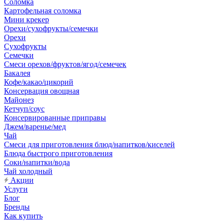
Соломка
Картофельная соломка
Мини крекер
Орехи/сухофрукты/семечки
Орехи
Сухофрукты
Семечки
Смеси орехов/фруктов/ягод/семечек
Бакалея
Кофе/какао/цикорий
Консервация овощная
Майонез
Кетчуп/соус
Консервированные приправы
Джем/варенье/мед
Чай
Смеси для приготовления блюд/напитков/киселей
Блюда быстрого приготовления
Соки/напитки/вода
Чай холодный
Акции
Услуги
Блог
Бренды
Как купить