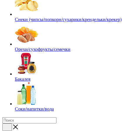
Снеки (чипсы/попкорн/сухарики/крендельки/крекер)
Орехи/сухофрукты/семечки
Бакалея
Соки/напитки/вода