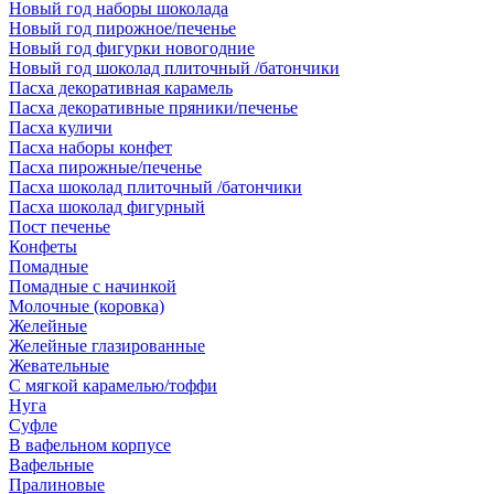
Новый год наборы шоколада
Новый год пирожное/печенье
Новый год фигурки новогодние
Новый год шоколад плиточный /батончики
Пасха декоративная карамель
Пасха декоративные пряники/печенье
Пасха куличи
Пасха наборы конфет
Пасха пирожные/печенье
Пасха шоколад плиточный /батончики
Пасха шоколад фигурный
Пост печенье
Конфеты
Помадные
Помадные с начинкой
Молочные (коровка)
Желейные
Желейные глазированные
Жевательные
С мягкой карамелью/тоффи
Нуга
Суфле
В вафельном корпусе
Вафельные
Пралиновые