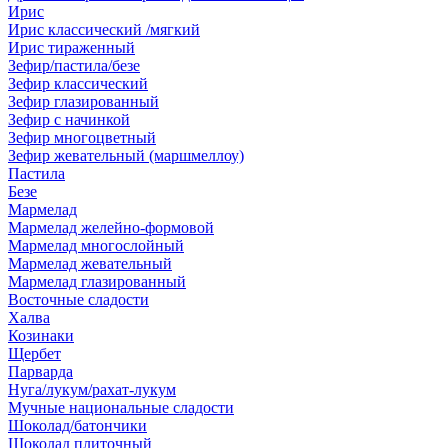
Ирис
Ирис классический /мягкий
Ирис тираженный
Зефир/пастила/безе
Зефир классический
Зефир глазированный
Зефир с начинкой
Зефир многоцветный
Зефир жевательный (маршмеллоу)
Пастила
Безе
Мармелад
Мармелад желейно-формовой
Мармелад многослойный
Мармелад жевательный
Мармелад глазированный
Восточные сладости
Халва
Козинаки
Щербет
Парварда
Нуга/лукум/рахат-лукум
Мучные национальные сладости
Шоколад/батончики
Шоколад плиточный