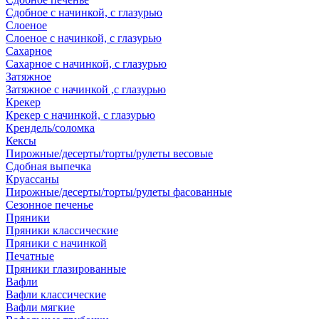
Сдобное с начинкой, с глазурью
Слоеное
Слоеное с начинкой, с глазурью
Сахарное
Сахарное с начинкой, с глазурью
Затяжное
Затяжное с начинкой ,с глазурью
Крекер
Крекер с начинкой, с глазурью
Крендель/соломка
Кексы
Пирожные/десерты/торты/рулеты весовые
Сдобная выпечка
Круассаны
Пирожные/десерты/торты/рулеты фасованные
Сезонное печенье
Пряники
Пряники классические
Пряники с начинкой
Печатные
Пряники глазированные
Вафли
Вафли классические
Вафли мягкие