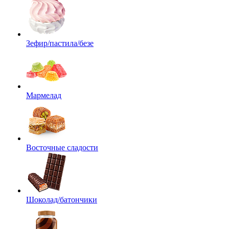
Зефир/пастила/безе
Мармелад
Восточные сладости
Шоколад/батончики