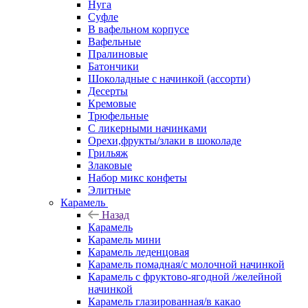
Нуга
Суфле
В вафельном корпусе
Вафельные
Пралиновые
Батончики
Шоколадные с начинкой (ассорти)
Десерты
Кремовые
Трюфельные
С ликерными начинками
Орехи,фрукты/злаки в шоколаде
Грильяж
Злаковые
Набор микс конфеты
Элитные
Карамель
Назад
Карамель
Карамель мини
Карамель леденцовая
Карамель помадная/с молочной начинкой
Карамель с фруктово-ягодной /желейной
начинкой
Карамель глазированная/в какао