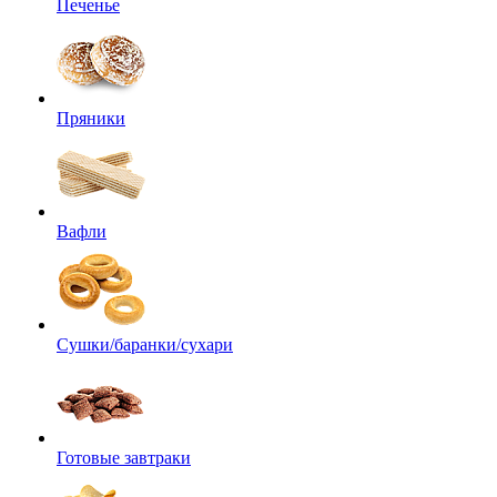
Печенье
Пряники
Вафли
Сушки/баранки/сухари
Готовые завтраки