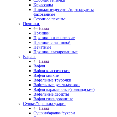
Сдобная выпечка
Круассаны
Пирожные/десерты/торты/рулеты
фасованные
Сезонное печенье
Пряники
Назад
Пряники
Пряники классические
Пряники с начинкой
Печатные
Пряники глазированные
Вафли
Назад
Вафли
Вафли классические
Вафли мягкие
Вафельные трубочки
Вафельные рулеты/рожки
Вафли карамельные(голландские)
Вафельные десерты
Вафли глазированные
Сушки/баранки/сухари
Назад
Сушки/баранки/сухари