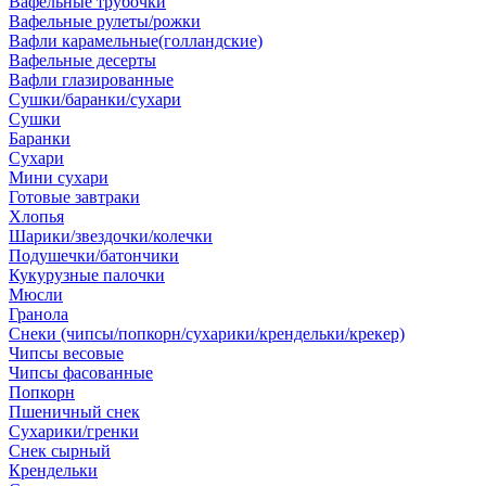
Вафельные трубочки
Вафельные рулеты/рожки
Вафли карамельные(голландские)
Вафельные десерты
Вафли глазированные
Сушки/баранки/сухари
Сушки
Баранки
Сухари
Мини сухари
Готовые завтраки
Хлопья
Шарики/звездочки/колечки
Подушечки/батончики
Кукурузные палочки
Мюсли
Гранола
Снеки (чипсы/попкорн/сухарики/крендельки/крекер)
Чипсы весовые
Чипсы фасованные
Попкорн
Пшеничный снек
Сухарики/гренки
Снек сырный
Крендельки