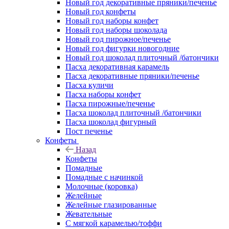
Новый год декоративные пряники/печенье
Новый год конфеты
Новый год наборы конфет
Новый год наборы шоколада
Новый год пирожное/печенье
Новый год фигурки новогодние
Новый год шоколад плиточный /батончики
Пасха декоративная карамель
Пасха декоративные пряники/печенье
Пасха куличи
Пасха наборы конфет
Пасха пирожные/печенье
Пасха шоколад плиточный /батончики
Пасха шоколад фигурный
Пост печенье
Конфеты
Назад
Конфеты
Помадные
Помадные с начинкой
Молочные (коровка)
Желейные
Желейные глазированные
Жевательные
С мягкой карамелью/тоффи