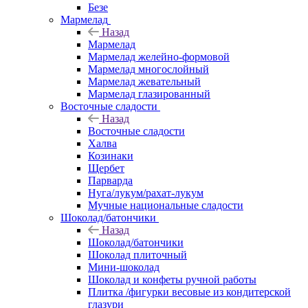
Безе
Мармелад
Назад
Мармелад
Мармелад желейно-формовой
Мармелад многослойный
Мармелад жевательный
Мармелад глазированный
Восточные сладости
Назад
Восточные сладости
Халва
Козинаки
Щербет
Парварда
Нуга/лукум/рахат-лукум
Мучные национальные сладости
Шоколад/батончики
Назад
Шоколад/батончики
Шоколад плиточный
Мини-шоколад
Шоколад и конфеты ручной работы
Плитка /фигурки весовые из кондитерской
глазури