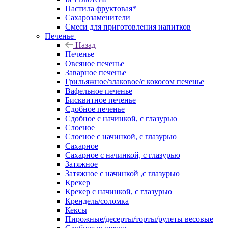
Пастила фруктовая*
Сахарозаменители
Смеси для приготовления напитков
Печенье
Назад
Печенье
Овсяное печенье
Заварное печенье
Грильяжное/злаковое/с кокосом печенье
Вафельное печенье
Бисквитное печенье
Сдобное печенье
Сдобное с начинкой, с глазурью
Слоеное
Слоеное с начинкой, с глазурью
Сахарное
Сахарное с начинкой, с глазурью
Затяжное
Затяжное с начинкой ,с глазурью
Крекер
Крекер с начинкой, с глазурью
Крендель/соломка
Кексы
Пирожные/десерты/торты/рулеты весовые