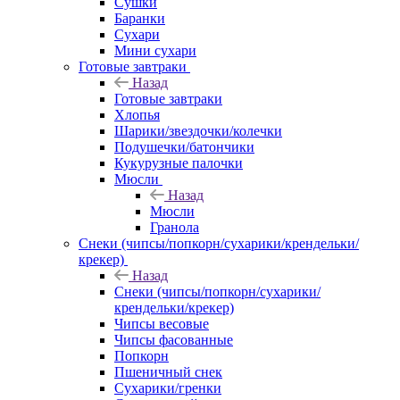
Сушки
Баранки
Сухари
Мини сухари
Готовые завтраки
Назад
Готовые завтраки
Хлопья
Шарики/звездочки/колечки
Подушечки/батончики
Кукурузные палочки
Мюсли
Назад
Мюсли
Гранола
Снеки (чипсы/попкорн/сухарики/крендельки/
крекер)
Назад
Снеки (чипсы/попкорн/сухарики/
крендельки/крекер)
Чипсы весовые
Чипсы фасованные
Попкорн
Пшеничный снек
Сухарики/гренки