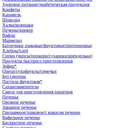
Здоровое питание/диабетическая продукция
Конфеты
Карамель
Шоколад
Халва/козинаки
Печенье/крекер
Вафли
Мармелад
Батончики злаковые/фруктовые/протеиновые
Хлебцы/хлеб
Снеки (чипсы/попкорн/сухарики/крендельки)
Продукты быстрого приготовления
Зефир*
Орехи/сухофрукты/семечки
Без глютена
Пастила фруктовая*
Сахарозаменители
Смеси для приготовления напитков
Печенье
Овсяное печенье
Заварное печенье
Грильяжное/злаковое/с кокосом печенье
Вафельное печенье
Бисквитное печенье
Сдобное печенье