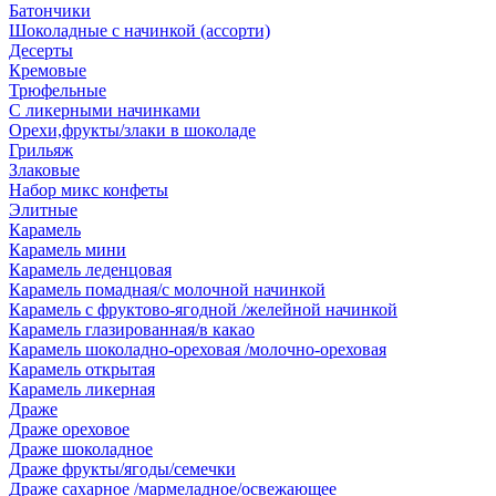
Батончики
Шоколадные с начинкой (ассорти)
Десерты
Кремовые
Трюфельные
С ликерными начинками
Орехи,фрукты/злаки в шоколаде
Грильяж
Злаковые
Набор микс конфеты
Элитные
Карамель
Карамель мини
Карамель леденцовая
Карамель помадная/с молочной начинкой
Карамель с фруктово-ягодной /желейной начинкой
Карамель глазированная/в какао
Карамель шоколадно-ореховая /молочно-ореховая
Карамель открытая
Карамель ликерная
Драже
Драже ореховое
Драже шоколадное
Драже фрукты/ягоды/семечки
Драже сахарное /мармеладное/освежающее