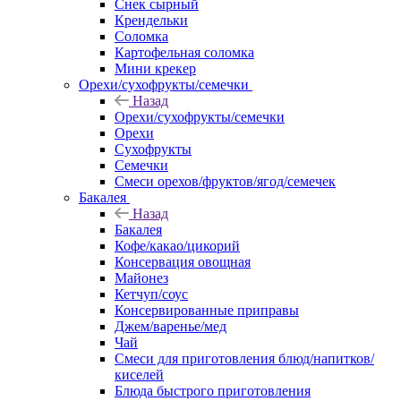
Снек сырный
Крендельки
Соломка
Картофельная соломка
Мини крекер
Орехи/сухофрукты/семечки
Назад
Орехи/сухофрукты/семечки
Орехи
Сухофрукты
Семечки
Смеси орехов/фруктов/ягод/семечек
Бакалея
Назад
Бакалея
Кофе/какао/цикорий
Консервация овощная
Майонез
Кетчуп/соус
Консервированные приправы
Джем/варенье/мед
Чай
Смеси для приготовления блюд/напитков/
киселей
Блюда быстрого приготовления