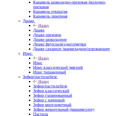
Карамель шоколадно-ореховая /молочно-
ореховая
Карамель открытая
Карамель ликерная
Драже
Назад
Драже
Драже ореховое
Драже шоколадное
Драже фрукты/ягоды/семечки
Драже сахарное /мармеладное/освежающее
Ирис
Назад
Ирис
Ирис классический /мягкий
Ирис тираженный
Зефир/пастила/безе
Назад
Зефир/пастила/безе
Зефир классический
Зефир глазированный
Зефир с начинкой
Зефир многоцветный
Зефир жевательный (маршмеллоу)
Пастила