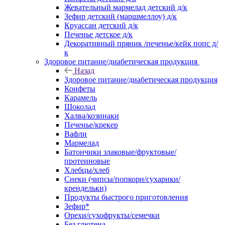
Жевательный мармелад детский д/к
Зефир детский (маршмеллоу) д/к
Круассан детский д/к
Печенье детское д/к
Декоративный пряник /печенье/кейк попс д/
к
Здоровое питание/диабетическая продукция
Назад
Здоровое питание/диабетическая продукция
Конфеты
Карамель
Шоколад
Халва/козинаки
Печенье/крекер
Вафли
Мармелад
Батончики злаковые/фруктовые/
протеиновые
Хлебцы/хлеб
Снеки (чипсы/попкорн/сухарики/
крендельки)
Продукты быстрого приготовления
Зефир*
Орехи/сухофрукты/семечки
Без глютена