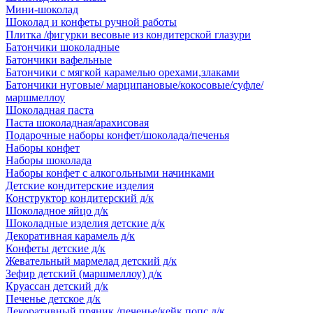
Мини-шоколад
Шоколад и конфеты ручной работы
Плитка /фигурки весовые из кондитерской глазури
Батончики шоколадные
Батончики вафельные
Батончики с мягкой карамелью орехами,злаками
Батончики нуговые/ марципановые/кокосовые/суфле/
маршмеллоу
Шоколадная паста
Паста шоколадная/арахисовая
Подарочные наборы конфет/шоколада/печенья
Наборы конфет
Наборы шоколада
Наборы конфет с алкогольными начинками
Детские кондитерские изделия
Конструктор кондитерский д/к
Шоколадное яйцо д/к
Шоколадные изделия детские д/к
Декоративная карамель д/к
Конфеты детские д/к
Жевательный мармелад детский д/к
Зефир детский (маршмеллоу) д/к
Круассан детский д/к
Печенье детское д/к
Декоративный пряник /печенье/кейк попс д/к