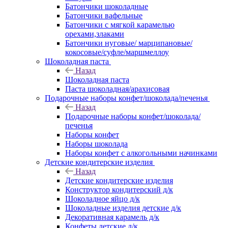
Батончики шоколадные
Батончики вафельные
Батончики с мягкой карамелью
орехами,злаками
Батончики нуговые/ марципановые/
кокосовые/суфле/маршмеллоу
Шоколадная паста
Назад
Шоколадная паста
Паста шоколадная/арахисовая
Подарочные наборы конфет/шоколада/печенья
Назад
Подарочные наборы конфет/шоколада/
печенья
Наборы конфет
Наборы шоколада
Наборы конфет с алкогольными начинками
Детские кондитерские изделия
Назад
Детские кондитерские изделия
Конструктор кондитерский д/к
Шоколадное яйцо д/к
Шоколадные изделия детские д/к
Декоративная карамель д/к
Конфеты детские д/к