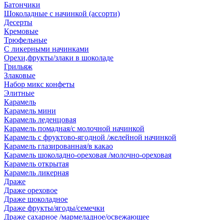
Батончики
Шоколадные с начинкой (ассорти)
Десерты
Кремовые
Трюфельные
С ликерными начинками
Орехи,фрукты/злаки в шоколаде
Грильяж
Злаковые
Набор микс конфеты
Элитные
Карамель
Карамель мини
Карамель леденцовая
Карамель помадная/с молочной начинкой
Карамель с фруктово-ягодной /желейной начинкой
Карамель глазированная/в какао
Карамель шоколадно-ореховая /молочно-ореховая
Карамель открытая
Карамель ликерная
Драже
Драже ореховое
Драже шоколадное
Драже фрукты/ягоды/семечки
Драже сахарное /мармеладное/освежающее