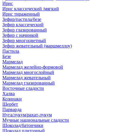
Ирис
Ирис классический /мягкий
Ирис тираженный
Зефир/пастила/безе
Зефир классический
Зефир глазированный
Зефир с начинкой
Зефир многоцветный
Зефир жевательный (маршмеллоу)
Пастила
Безе
Мармелад
Мармелад желейно-формовой
Мармелад многослойный
Мармелад жевательный
Мармелад глазированный
Восточные сладости
Халва
Козинаки
Щербет
Парварда
Нуга/лукум/рахат-лукум
Мучные национальные сладости
Шоколад/батончики
Шоколад плиточный