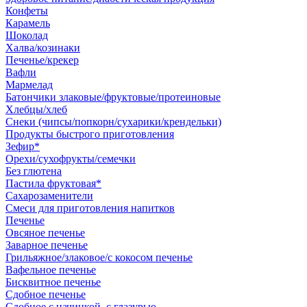
Конфеты
Карамель
Шоколад
Халва/козинаки
Печенье/крекер
Вафли
Мармелад
Батончики злаковые/фруктовые/протеиновые
Хлебцы/хлеб
Снеки (чипсы/попкорн/сухарики/крендельки)
Продукты быстрого приготовления
Зефир*
Орехи/сухофрукты/семечки
Без глютена
Пастила фруктовая*
Сахарозаменители
Смеси для приготовления напитков
Печенье
Овсяное печенье
Заварное печенье
Грильяжное/злаковое/с кокосом печенье
Вафельное печенье
Бисквитное печенье
Сдобное печенье
Сдобное с начинкой, с глазурью