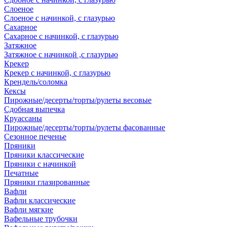
Слоеное
Слоеное с начинкой, с глазурью
Сахарное
Сахарное с начинкой, с глазурью
Затяжное
Затяжное с начинкой ,с глазурью
Крекер
Крекер с начинкой, с глазурью
Крендель/соломка
Кексы
Пирожные/десерты/торты/рулеты весовые
Сдобная выпечка
Круассаны
Пирожные/десерты/торты/рулеты фасованные
Сезонное печенье
Пряники
Пряники классические
Пряники с начинкой
Печатные
Пряники глазированные
Вафли
Вафли классические
Вафли мягкие
Вафельные трубочки