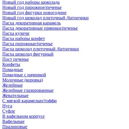
Новый год наборы шоколада
Новый год пирожное/печенье
Новый год фигурки новогодние
Новый год шоколад плиточный /батончики
Пасха декоративная карамель
Пасха декоративные пряники/печенье
Пасха куличи
Пасха наборы конфет
Пасха пирожные/печенье
Пасха шоколад плиточный /батончики
Пасха шоколад фигурный
Пост печенье
Конфеты
Помадные
Помадные с начинкой
Молочные (коровка)
Желейные
Желейные глазированные
Жевательные
С мягкой карамелью/тоффи
Нуга
Суфле
В вафельном корпусе
Вафельные
Пралиновые