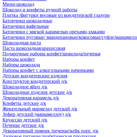
Мини-шоколад
Шоколад и конфеты ручной работы
Плитка /фигурки весовые из кондитерской глазури
Батончики шоколадные
Батончики вафельные
Батончики с мягкой карамелью орехами,злаками
Батончики нуговые/ марципановые/кокосовые/суфле/маршмелл
Шоколадная паста
Паста шоколадная/арахисовая
Подарочные наборы конфет/шоколада/печенья
Наборы конфет
Наборы шоколада
Наборы конфет с алкогольными начинками
Детские кондитерские изделия
Конструктор кондитерский д/к
Шоколадное яйцо д/к
Шоколадные изделия детские д/к
Декоративная карамель д/к
Конфеты детские д/к
Жевательный мармелад детский д/к
Зефир детский (маршмеллоу) д/к
Круассан детский д/к
Печенье детское д/к
Декоративный пряник /печенье/кейк попс д/к
Здоровое питание/диабетическая продукция