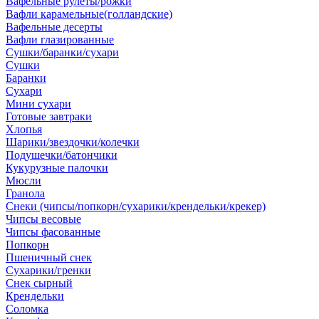
Вафельные рулеты/рожки
Вафли карамельные(голландские)
Вафельные десерты
Вафли глазированные
Сушки/баранки/сухари
Сушки
Баранки
Сухари
Мини сухари
Готовые завтраки
Хлопья
Шарики/звездочки/колечки
Подушечки/батончики
Кукурузные палочки
Мюсли
Гранола
Снеки (чипсы/попкорн/сухарики/крендельки/крекер)
Чипсы весовые
Чипсы фасованные
Попкорн
Пшеничный снек
Сухарики/гренки
Снек сырный
Крендельки
Соломка