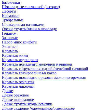
Батончики
Шоколадные с начинкой (ассорти)
Десерты
Кремовые
Трюфельные
С ликерными начинками
Орехи,фрукты/злаки в шоколаде
Грильяж
Злаковые
Набор микс конфеты
Элитные
Карамель
Карамель мини
Карамель леденцовая
Карамель помадная/с молочной начинкой
Карамель с фруктово-ягодной /желейной начинкой
Карамель глазированная/в какао
Карамель шоколадно-ореховая /молочно-ореховая
Карамель открытая
Карамель ликерная
Драже
Драже ореховое
Драже шоколадное
Драже фрукты/ягоды/семечки
Драже сахарное /мармеладное/освежающее