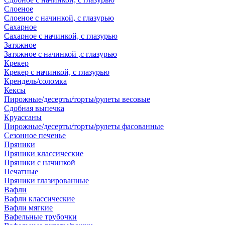
Слоеное
Слоеное с начинкой, с глазурью
Сахарное
Сахарное с начинкой, с глазурью
Затяжное
Затяжное с начинкой ,с глазурью
Крекер
Крекер с начинкой, с глазурью
Крендель/соломка
Кексы
Пирожные/десерты/торты/рулеты весовые
Сдобная выпечка
Круассаны
Пирожные/десерты/торты/рулеты фасованные
Сезонное печенье
Пряники
Пряники классические
Пряники с начинкой
Печатные
Пряники глазированные
Вафли
Вафли классические
Вафли мягкие
Вафельные трубочки