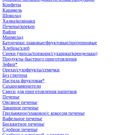
Конфеты
Карамель
Шоколад
Халва/козинаки
Печенье/крекер
Вафли
Мармелад
Батончики злаковые/фруктовые/протеиновые
Хлебцы/хлеб
Снеки (чипсы/попкорн/сухарики/крендельки)
Продукты быстрого приготовления
Зефир*
Орехи/сухофрукты/семечки
Без глютена
Пастила фруктовая*
Сахарозаменители
Смеси для приготовления напитков
Печенье
Овсяное печенье
Заварное печенье
Грильяжное/злаковое/с кокосом печенье
Вафельное печенье
Бисквитное печенье
Сдобное печенье
Сдобное с начинкой, с глазурью