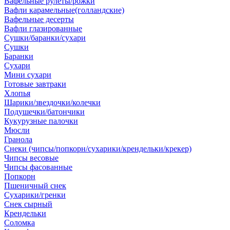
Вафельные рулеты/рожки
Вафли карамельные(голландские)
Вафельные десерты
Вафли глазированные
Сушки/баранки/сухари
Сушки
Баранки
Сухари
Мини сухари
Готовые завтраки
Хлопья
Шарики/звездочки/колечки
Подушечки/батончики
Кукурузные палочки
Мюсли
Гранола
Снеки (чипсы/попкорн/сухарики/крендельки/крекер)
Чипсы весовые
Чипсы фасованные
Попкорн
Пшеничный снек
Сухарики/гренки
Снек сырный
Крендельки
Соломка