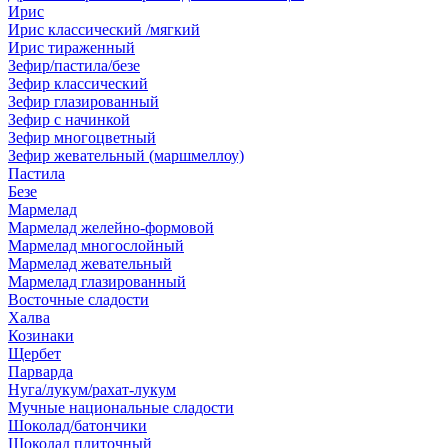
Ирис
Ирис классический /мягкий
Ирис тираженный
Зефир/пастила/безе
Зефир классический
Зефир глазированный
Зефир с начинкой
Зефир многоцветный
Зефир жевательный (маршмеллоу)
Пастила
Безе
Мармелад
Мармелад желейно-формовой
Мармелад многослойный
Мармелад жевательный
Мармелад глазированный
Восточные сладости
Халва
Козинаки
Щербет
Парварда
Нуга/лукум/рахат-лукум
Мучные национальные сладости
Шоколад/батончики
Шоколад плиточный