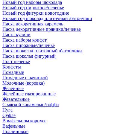
Новый год наборы шоколада
Новый год пирожное/печенье
Новый год фигурки новогодние
Новый год шоколад плиточный /батончики
Пасха декоративная карамель
Пасха декоративные пряники/печенье
Пасха куличи
Пасха наборы конфет
Пасха пирожные/печенье
Пасха шоколад плиточный /батончики
Пасха шоколад фигурный
Пост печенье
Конфеты
Помадные
Помадные с начинкой
Молочные (коровка)
Желейные
Желейные глазированные
Жевательные
С мягкой карамелью/тоффи
Нуга
Суфле
В вафельном корпусе
Вафельные
Пралиновые