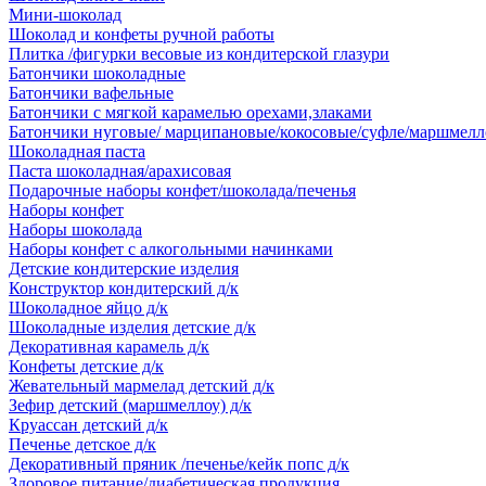
Мини-шоколад
Шоколад и конфеты ручной работы
Плитка /фигурки весовые из кондитерской глазури
Батончики шоколадные
Батончики вафельные
Батончики с мягкой карамелью орехами,злаками
Батончики нуговые/ марципановые/кокосовые/суфле/маршмелл
Шоколадная паста
Паста шоколадная/арахисовая
Подарочные наборы конфет/шоколада/печенья
Наборы конфет
Наборы шоколада
Наборы конфет с алкогольными начинками
Детские кондитерские изделия
Конструктор кондитерский д/к
Шоколадное яйцо д/к
Шоколадные изделия детские д/к
Декоративная карамель д/к
Конфеты детские д/к
Жевательный мармелад детский д/к
Зефир детский (маршмеллоу) д/к
Круассан детский д/к
Печенье детское д/к
Декоративный пряник /печенье/кейк попс д/к
Здоровое питание/диабетическая продукция