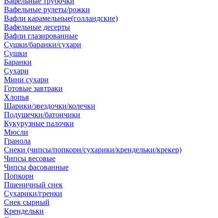
Вафельные трубочки
Вафельные рулеты/рожки
Вафли карамельные(голландские)
Вафельные десерты
Вафли глазированные
Сушки/баранки/сухари
Сушки
Баранки
Сухари
Мини сухари
Готовые завтраки
Хлопья
Шарики/звездочки/колечки
Подушечки/батончики
Кукурузные палочки
Мюсли
Гранола
Снеки (чипсы/попкорн/сухарики/крендельки/крекер)
Чипсы весовые
Чипсы фасованные
Попкорн
Пшеничный снек
Сухарики/гренки
Снек сырный
Крендельки