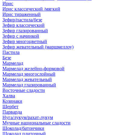
Ирис
Ирис классический /мягкий
Ирис тираженный
Зефир/пастила/безе
Зефир классический
Зефир глазированный
Зефир с начинкой
Зефир многоцветный
Зефир жевательный (маршмеллоу)
Пастила
Безе
Мармелад
Мармелад желейно-формовой
Мармелад многослойный
Мармелад жевательный
Мармелад глазированный
Восточные сладости
Халва
Козинаки
Щербет
Парварда
Нуга/лукум/рахат-лукум
Мучные национальные сладости
Шоколад/батончики
Шоколад плиточный