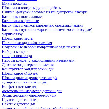
Мини-шоколад
Шоколад и конфеты ручной работы
Плитка /фигурки весовые из кондитерской глазури
Батончики шоколадные
Батончики вафельные
Батончики с мягкой карамелью орехами,злаками
Батончики нуговые/ марципановые/кокосовые/суфле/
маршмеллоу
Шоколадная паста
Паста шоколадная/арахисовая
Подарочные наборы конфет/шоколада/печенья
Наборы конфет
Наборы шоколада
Наборы конфет с алкогольными начинками
Детские кондитерские изделия
Конструктор кондитерский д/к
Шоколадное яйцо д/к
Шоколадные изделия детские д/к
Декоративная карамель д/к
Конфеты детские д/к
Жевательный мармелад детский д/к
Зефир детский (маршмеллоу) д/к
Круассан детский д/к
Печенье детское д/к
Декоративный пряник /печенье/кейк попс д/к