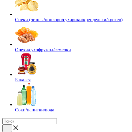
Снеки (чипсы/попкорн/сухарики/крендельки/крекер)
Орехи/сухофрукты/семечки
Бакалея
Соки/напитки/вода