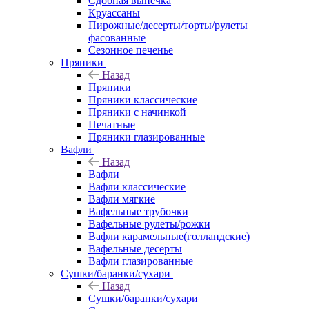
Сдобная выпечка
Круассаны
Пирожные/десерты/торты/рулеты
фасованные
Сезонное печенье
Пряники
Назад
Пряники
Пряники классические
Пряники с начинкой
Печатные
Пряники глазированные
Вафли
Назад
Вафли
Вафли классические
Вафли мягкие
Вафельные трубочки
Вафельные рулеты/рожки
Вафли карамельные(голландские)
Вафельные десерты
Вафли глазированные
Сушки/баранки/сухари
Назад
Сушки/баранки/сухари