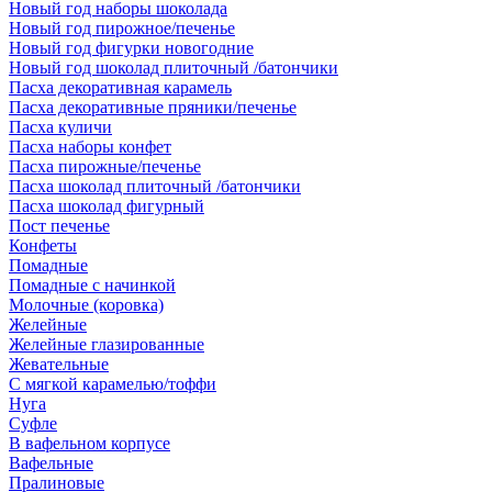
Новый год наборы шоколада
Новый год пирожное/печенье
Новый год фигурки новогодние
Новый год шоколад плиточный /батончики
Пасха декоративная карамель
Пасха декоративные пряники/печенье
Пасха куличи
Пасха наборы конфет
Пасха пирожные/печенье
Пасха шоколад плиточный /батончики
Пасха шоколад фигурный
Пост печенье
Конфеты
Помадные
Помадные с начинкой
Молочные (коровка)
Желейные
Желейные глазированные
Жевательные
С мягкой карамелью/тоффи
Нуга
Суфле
В вафельном корпусе
Вафельные
Пралиновые