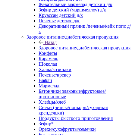
Жевательный мармелад детский д/к
Зефир детский (маршмеллоу) д/к
Круассан детский д/к
Печенье детское д/к
Декоративный пряник /печенье/кейк попс д/
к
Здоровое питание/диабетическая продукция
Назад
Здоровое питание/диабетическая продукция
Конфеты
Карамель
Шоколад
Халва/козинаки
Печенье/крекер
Вафли
Мармелад
Батончики злаковые/фруктовые/
протеиновые
Хлебцы/хлеб
Снеки (чипсы/попкорн/сухарики/
крендельки)
Продукты быстрого приготовления
Зефир*
Орехи/сухофрукты/семечки
Без глютена