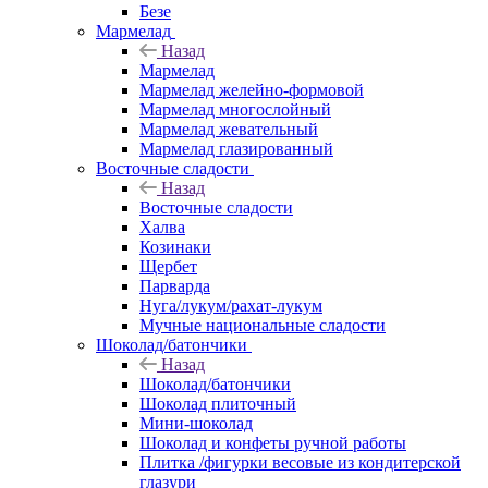
Безе
Мармелад
Назад
Мармелад
Мармелад желейно-формовой
Мармелад многослойный
Мармелад жевательный
Мармелад глазированный
Восточные сладости
Назад
Восточные сладости
Халва
Козинаки
Щербет
Парварда
Нуга/лукум/рахат-лукум
Мучные национальные сладости
Шоколад/батончики
Назад
Шоколад/батончики
Шоколад плиточный
Мини-шоколад
Шоколад и конфеты ручной работы
Плитка /фигурки весовые из кондитерской
глазури