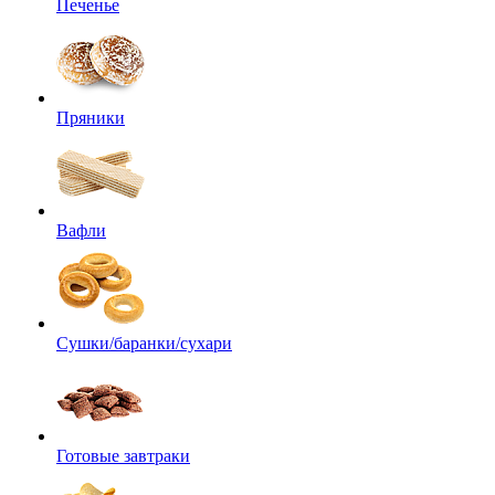
Печенье
Пряники
Вафли
Сушки/баранки/сухари
Готовые завтраки