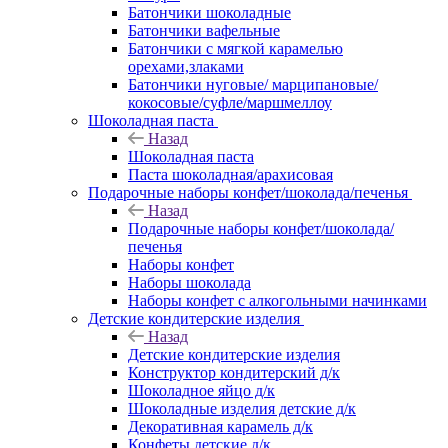
Батончики шоколадные
Батончики вафельные
Батончики с мягкой карамелью
орехами,злаками
Батончики нуговые/ марципановые/
кокосовые/суфле/маршмеллоу
Шоколадная паста
Назад
Шоколадная паста
Паста шоколадная/арахисовая
Подарочные наборы конфет/шоколада/печенья
Назад
Подарочные наборы конфет/шоколада/
печенья
Наборы конфет
Наборы шоколада
Наборы конфет с алкогольными начинками
Детские кондитерские изделия
Назад
Детские кондитерские изделия
Конструктор кондитерский д/к
Шоколадное яйцо д/к
Шоколадные изделия детские д/к
Декоративная карамель д/к
Конфеты детские д/к