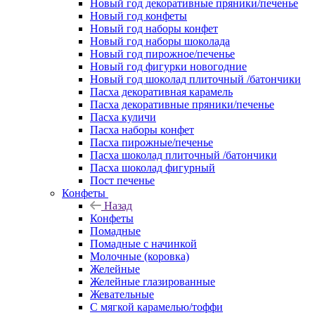
Новый год декоративные пряники/печенье
Новый год конфеты
Новый год наборы конфет
Новый год наборы шоколада
Новый год пирожное/печенье
Новый год фигурки новогодние
Новый год шоколад плиточный /батончики
Пасха декоративная карамель
Пасха декоративные пряники/печенье
Пасха куличи
Пасха наборы конфет
Пасха пирожные/печенье
Пасха шоколад плиточный /батончики
Пасха шоколад фигурный
Пост печенье
Конфеты
Назад
Конфеты
Помадные
Помадные с начинкой
Молочные (коровка)
Желейные
Желейные глазированные
Жевательные
С мягкой карамелью/тоффи