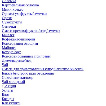
Соломка
Картофельная соломка
Мини крекер
Орехи/сухофрукты/семечки
Орехи
Сухофрукты
Семечки
Смеси орехов/фруктов/ягод/семечек
Бакалея
Кофе/какао/цикорий
Консервация овощная
Майонез
Кетчуп/соус
Консервированные приправы
Джем/варенье/мед
Чай
Смеси для приготовления блюд/напитков/киселей
Блюда быстрого приготовления
Соки/напитки/вода
Чай холодный
Акции
Услуги
Блог
Бренды
Как купить