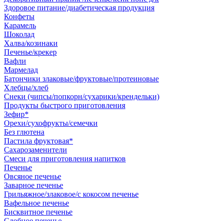
Здоровое питание/диабетическая продукция
Конфеты
Карамель
Шоколад
Халва/козинаки
Печенье/крекер
Вафли
Мармелад
Батончики злаковые/фруктовые/протеиновые
Хлебцы/хлеб
Снеки (чипсы/попкорн/сухарики/крендельки)
Продукты быстрого приготовления
Зефир*
Орехи/сухофрукты/семечки
Без глютена
Пастила фруктовая*
Сахарозаменители
Смеси для приготовления напитков
Печенье
Овсяное печенье
Заварное печенье
Грильяжное/злаковое/с кокосом печенье
Вафельное печенье
Бисквитное печенье
Сдобное печенье