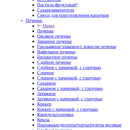
Пастила фруктовая*
Сахарозаменители
Смеси для приготовления напитков
Печенье
Назад
Печенье
Овсяное печенье
Заварное печенье
Грильяжное/злаковое/с кокосом печенье
Вафельное печенье
Бисквитное печенье
Сдобное печенье
Сдобное с начинкой, с глазурью
Слоеное
Слоеное с начинкой, с глазурью
Сахарное
Сахарное с начинкой, с глазурью
Затяжное
Затяжное с начинкой ,с глазурью
Крекер
Крекер с начинкой, с глазурью
Крендель/соломка
Кексы
Пирожные/десерты/торты/рулеты весовые