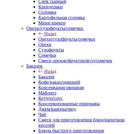
Снек сырный
Крендельки
Соломка
Картофельная соломка
Мини крекер
Орехи/сухофрукты/семечки
Назад
Орехи/сухофрукты/семечки
Орехи
Сухофрукты
Семечки
Смеси орехов/фруктов/ягод/семечек
Бакалея
Назад
Бакалея
Кофе/какао/цикорий
Консервация овощная
Майонез
Кетчуп/соус
Консервированные приправы
Джем/варенье/мед
Чай
Смеси для приготовления блюд/напитков/
киселей
Блюда быстрого приготовления