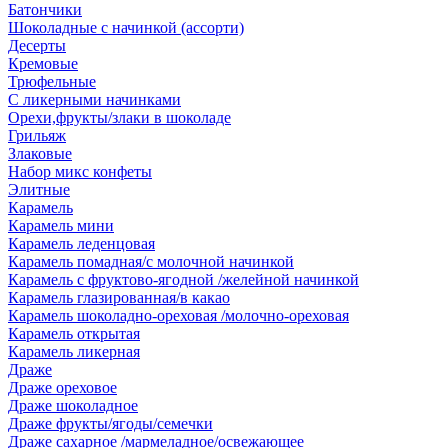
Батончики
Шоколадные с начинкой (ассорти)
Десерты
Кремовые
Трюфельные
С ликерными начинками
Орехи,фрукты/злаки в шоколаде
Грильяж
Злаковые
Набор микс конфеты
Элитные
Карамель
Карамель мини
Карамель леденцовая
Карамель помадная/с молочной начинкой
Карамель с фруктово-ягодной /желейной начинкой
Карамель глазированная/в какао
Карамель шоколадно-ореховая /молочно-ореховая
Карамель открытая
Карамель ликерная
Драже
Драже ореховое
Драже шоколадное
Драже фрукты/ягоды/семечки
Драже сахарное /мармеладное/освежающее