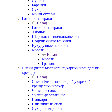
Сушки
Баранки
Сухари
Мини сухари
Готовые завтраки
Назад
Готовые завтраки
Хлопья
Шарики/звездочки/колечки
Подушечки/батончики
Кукурузные палочки
Мюсли
Назад
Мюсли
Гранола
Снеки (чипсы/попкорн/сухарики/крендельки/
крекер)
Назад
Снеки (чипсы/попкорн/сухарики/
крендельки/крекер)
Чипсы весовые
Чипсы фасованные
Попкорн
Пшеничный снек
Сухарики/гренки