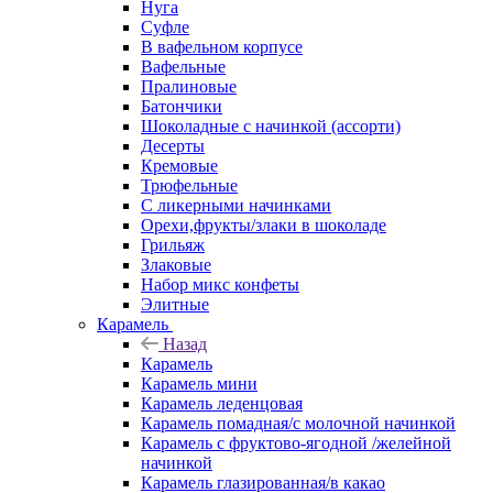
Нуга
Суфле
В вафельном корпусе
Вафельные
Пралиновые
Батончики
Шоколадные с начинкой (ассорти)
Десерты
Кремовые
Трюфельные
С ликерными начинками
Орехи,фрукты/злаки в шоколаде
Грильяж
Злаковые
Набор микс конфеты
Элитные
Карамель
Назад
Карамель
Карамель мини
Карамель леденцовая
Карамель помадная/с молочной начинкой
Карамель с фруктово-ягодной /желейной
начинкой
Карамель глазированная/в какао