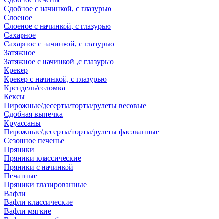
Сдобное с начинкой, с глазурью
Слоеное
Слоеное с начинкой, с глазурью
Сахарное
Сахарное с начинкой, с глазурью
Затяжное
Затяжное с начинкой ,с глазурью
Крекер
Крекер с начинкой, с глазурью
Крендель/соломка
Кексы
Пирожные/десерты/торты/рулеты весовые
Сдобная выпечка
Круассаны
Пирожные/десерты/торты/рулеты фасованные
Сезонное печенье
Пряники
Пряники классические
Пряники с начинкой
Печатные
Пряники глазированные
Вафли
Вафли классические
Вафли мягкие