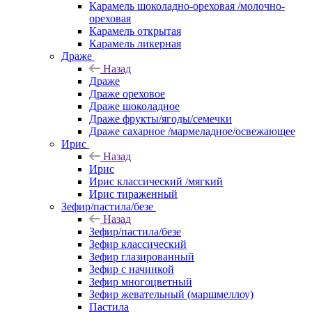
Карамель шоколадно-ореховая /молочно-
ореховая
Карамель открытая
Карамель ликерная
Драже
Назад
Драже
Драже ореховое
Драже шоколадное
Драже фрукты/ягоды/семечки
Драже сахарное /мармеладное/освежающее
Ирис
Назад
Ирис
Ирис классический /мягкий
Ирис тираженный
Зефир/пастила/безе
Назад
Зефир/пастила/безе
Зефир классический
Зефир глазированный
Зефир с начинкой
Зефир многоцветный
Зефир жевательный (маршмеллоу)
Пастила