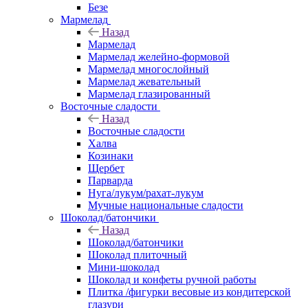
Безе
Мармелад
Назад
Мармелад
Мармелад желейно-формовой
Мармелад многослойный
Мармелад жевательный
Мармелад глазированный
Восточные сладости
Назад
Восточные сладости
Халва
Козинаки
Щербет
Парварда
Нуга/лукум/рахат-лукум
Мучные национальные сладости
Шоколад/батончики
Назад
Шоколад/батончики
Шоколад плиточный
Мини-шоколад
Шоколад и конфеты ручной работы
Плитка /фигурки весовые из кондитерской
глазури