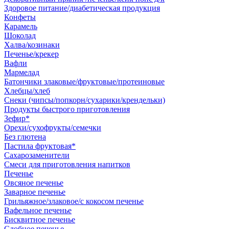
Здоровое питание/диабетическая продукция
Конфеты
Карамель
Шоколад
Халва/козинаки
Печенье/крекер
Вафли
Мармелад
Батончики злаковые/фруктовые/протеиновые
Хлебцы/хлеб
Снеки (чипсы/попкорн/сухарики/крендельки)
Продукты быстрого приготовления
Зефир*
Орехи/сухофрукты/семечки
Без глютена
Пастила фруктовая*
Сахарозаменители
Смеси для приготовления напитков
Печенье
Овсяное печенье
Заварное печенье
Грильяжное/злаковое/с кокосом печенье
Вафельное печенье
Бисквитное печенье
Сдобное печенье