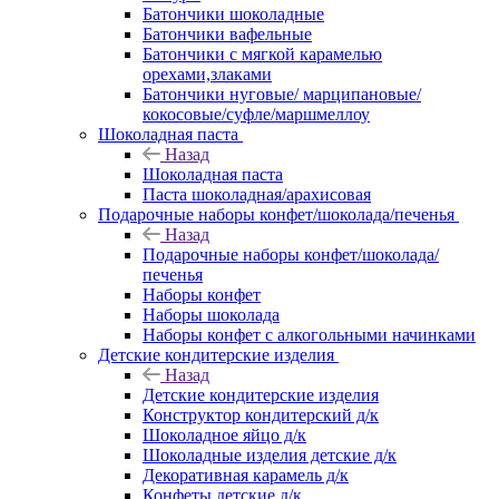
Батончики шоколадные
Батончики вафельные
Батончики с мягкой карамелью
орехами,злаками
Батончики нуговые/ марципановые/
кокосовые/суфле/маршмеллоу
Шоколадная паста
Назад
Шоколадная паста
Паста шоколадная/арахисовая
Подарочные наборы конфет/шоколада/печенья
Назад
Подарочные наборы конфет/шоколада/
печенья
Наборы конфет
Наборы шоколада
Наборы конфет с алкогольными начинками
Детские кондитерские изделия
Назад
Детские кондитерские изделия
Конструктор кондитерский д/к
Шоколадное яйцо д/к
Шоколадные изделия детские д/к
Декоративная карамель д/к
Конфеты детские д/к