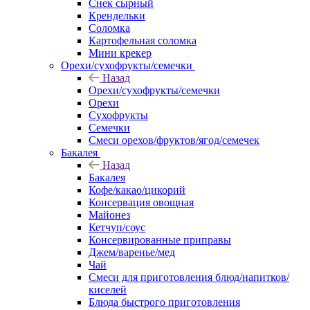
Снек сырный
Крендельки
Соломка
Картофельная соломка
Мини крекер
Орехи/сухофрукты/семечки
Назад
Орехи/сухофрукты/семечки
Орехи
Сухофрукты
Семечки
Смеси орехов/фруктов/ягод/семечек
Бакалея
Назад
Бакалея
Кофе/какао/цикорий
Консервация овощная
Майонез
Кетчуп/соус
Консервированные приправы
Джем/варенье/мед
Чай
Смеси для приготовления блюд/напитков/
киселей
Блюда быстрого приготовления