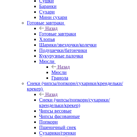
Сушки
Баранки
Сухари
Мини сухари
Готовые завтраки
Назад
Готовые завтраки
Хлопья
Шарики/звездочки/колечки
Подушечки/батончики
Кукурузные палочки
Мюсли
Назад
Мюсли
Гранола
Снеки (чипсы/попкорн/сухарики/крендельки/
крекер)
Назад
Снеки (чипсы/попкорн/сухарики/
крендельки/крекер)
Чипсы весовые
Чипсы фасованные
Попкорн
Пшеничный снек
Сухарики/гренки