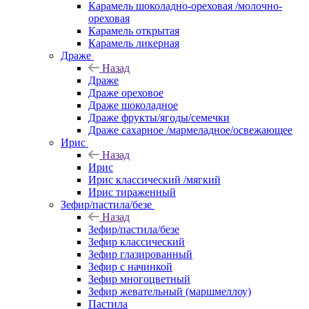
Карамель шоколадно-ореховая /молочно-
ореховая
Карамель открытая
Карамель ликерная
Драже
Назад
Драже
Драже ореховое
Драже шоколадное
Драже фрукты/ягоды/семечки
Драже сахарное /мармеладное/освежающее
Ирис
Назад
Ирис
Ирис классический /мягкий
Ирис тираженный
Зефир/пастила/безе
Назад
Зефир/пастила/безе
Зефир классический
Зефир глазированный
Зефир с начинкой
Зефир многоцветный
Зефир жевательный (маршмеллоу)
Пастила