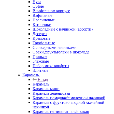
Нуга
Суфле
В вафельном корпусе
Вафельные
Пралиновые
Батончики
Шоколадные с начинкой (ассорти)
Десерты
Кремовые
Трюфельные
С ликерными начинками
Орехи,фрукты/злаки в шоколаде
Грильяж
Злаковые
Набор микс конфеты
Элитные
Карамель
Назад
Карамель
Карамель мини
Карамель леденцовая
Карамель помадная/с молочной начинкой
Карамель с фруктово-ягодной /желейной
начинкой
Карамель глазированная/в какао