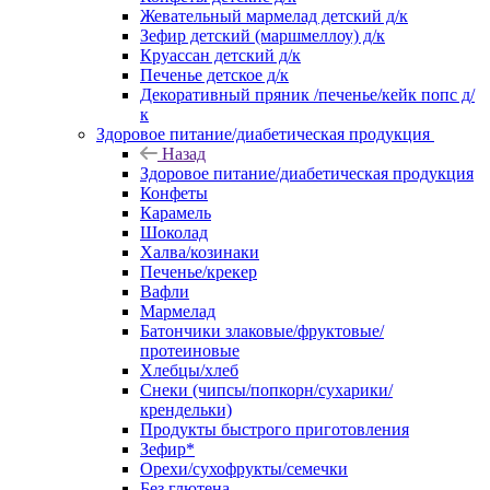
Жевательный мармелад детский д/к
Зефир детский (маршмеллоу) д/к
Круассан детский д/к
Печенье детское д/к
Декоративный пряник /печенье/кейк попс д/
к
Здоровое питание/диабетическая продукция
Назад
Здоровое питание/диабетическая продукция
Конфеты
Карамель
Шоколад
Халва/козинаки
Печенье/крекер
Вафли
Мармелад
Батончики злаковые/фруктовые/
протеиновые
Хлебцы/хлеб
Снеки (чипсы/попкорн/сухарики/
крендельки)
Продукты быстрого приготовления
Зефир*
Орехи/сухофрукты/семечки
Без глютена