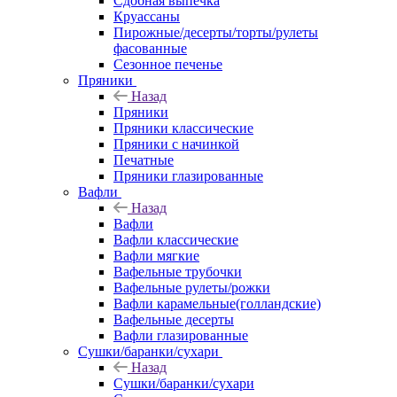
Сдобная выпечка
Круассаны
Пирожные/десерты/торты/рулеты
фасованные
Сезонное печенье
Пряники
Назад
Пряники
Пряники классические
Пряники с начинкой
Печатные
Пряники глазированные
Вафли
Назад
Вафли
Вафли классические
Вафли мягкие
Вафельные трубочки
Вафельные рулеты/рожки
Вафли карамельные(голландские)
Вафельные десерты
Вафли глазированные
Сушки/баранки/сухари
Назад
Сушки/баранки/сухари