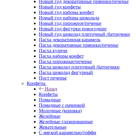
Новый год декоративные пряники/печенье
Новый год конфеты
Новый год наборы конфет
Новый год наборы шоколада
Новый год пирожное/печенье
Новый год фигурки новогодние
Новый год шоколад плиточный /батончики
Пасха декоративная карамель
Пасха декоративные пряники/печенье
Пасха куличи
Пасха наборы конфет
Пасха пирожные/печенье
Пасха шоколад плиточный /батончики
Пасха шоколад фигурный
Пост печенье
Конфеты
Назад
Конфеты
Помадные
Помадные с начинкой
Молочные (коровка)
Желейные
Желейные глазированные
Жевательные
С мягкой карамелью/тоффи