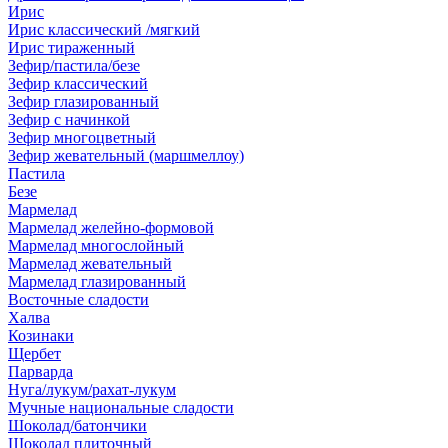
Ирис
Ирис классический /мягкий
Ирис тираженный
Зефир/пастила/безе
Зефир классический
Зефир глазированный
Зефир с начинкой
Зефир многоцветный
Зефир жевательный (маршмеллоу)
Пастила
Безе
Мармелад
Мармелад желейно-формовой
Мармелад многослойный
Мармелад жевательный
Мармелад глазированный
Восточные сладости
Халва
Козинаки
Щербет
Парварда
Нуга/лукум/рахат-лукум
Мучные национальные сладости
Шоколад/батончики
Шоколад плиточный