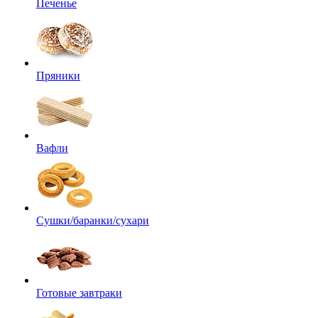
Печенье
Пряники
Вафли
Сушки/баранки/сухари
Готовые завтраки