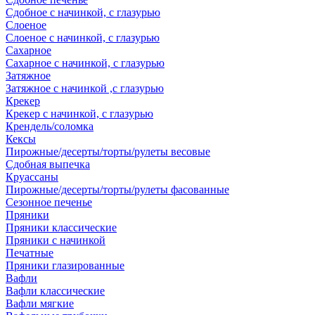
Сдобное с начинкой, с глазурью
Слоеное
Слоеное с начинкой, с глазурью
Сахарное
Сахарное с начинкой, с глазурью
Затяжное
Затяжное с начинкой ,с глазурью
Крекер
Крекер с начинкой, с глазурью
Крендель/соломка
Кексы
Пирожные/десерты/торты/рулеты весовые
Сдобная выпечка
Круассаны
Пирожные/десерты/торты/рулеты фасованные
Сезонное печенье
Пряники
Пряники классические
Пряники с начинкой
Печатные
Пряники глазированные
Вафли
Вафли классические
Вафли мягкие