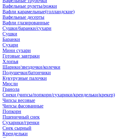
Вафельные трубочки
Вафельные рулеты/рожки
Вафли карамельные(голландские)
Вафельные десерты
Вафли глазированные
Сушки/баранки/сухари
Сушки
Баранки
Сухари
Мини сухари
Готовые завтраки
Хлопья
Шарики/звездочки/колечки
Подушечки/батончики
Кукурузные палочки
Мюсли
Гранола
Снеки (чипсы/попкорн/сухарики/крендельки/крекер)
Чипсы весовые
Чипсы фасованные
Попкорн
Пшеничный снек
Сухарики/гренки
Снек сырный
Крендельки