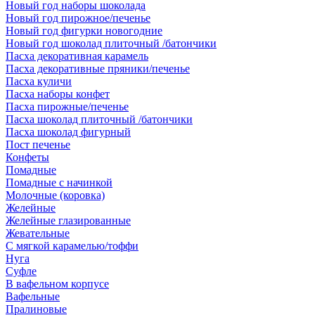
Новый год наборы шоколада
Новый год пирожное/печенье
Новый год фигурки новогодние
Новый год шоколад плиточный /батончики
Пасха декоративная карамель
Пасха декоративные пряники/печенье
Пасха куличи
Пасха наборы конфет
Пасха пирожные/печенье
Пасха шоколад плиточный /батончики
Пасха шоколад фигурный
Пост печенье
Конфеты
Помадные
Помадные с начинкой
Молочные (коровка)
Желейные
Желейные глазированные
Жевательные
С мягкой карамелью/тоффи
Нуга
Суфле
В вафельном корпусе
Вафельные
Пралиновые