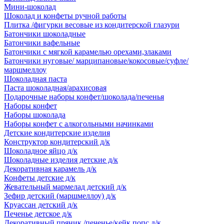
Мини-шоколад
Шоколад и конфеты ручной работы
Плитка /фигурки весовые из кондитерской глазури
Батончики шоколадные
Батончики вафельные
Батончики с мягкой карамелью орехами,злаками
Батончики нуговые/ марципановые/кокосовые/суфле/
маршмеллоу
Шоколадная паста
Паста шоколадная/арахисовая
Подарочные наборы конфет/шоколада/печенья
Наборы конфет
Наборы шоколада
Наборы конфет с алкогольными начинками
Детские кондитерские изделия
Конструктор кондитерский д/к
Шоколадное яйцо д/к
Шоколадные изделия детские д/к
Декоративная карамель д/к
Конфеты детские д/к
Жевательный мармелад детский д/к
Зефир детский (маршмеллоу) д/к
Круассан детский д/к
Печенье детское д/к
Декоративный пряник /печенье/кейк попс д/к