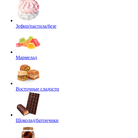
Зефир/пастила/безе
Мармелад
Восточные сладости
Шоколад/батончики