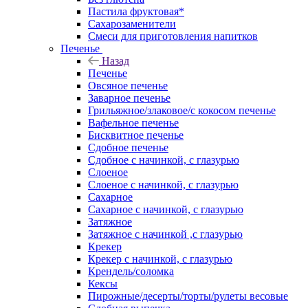
Пастила фруктовая*
Сахарозаменители
Смеси для приготовления напитков
Печенье
Назад
Печенье
Овсяное печенье
Заварное печенье
Грильяжное/злаковое/с кокосом печенье
Вафельное печенье
Бисквитное печенье
Сдобное печенье
Сдобное с начинкой, с глазурью
Слоеное
Слоеное с начинкой, с глазурью
Сахарное
Сахарное с начинкой, с глазурью
Затяжное
Затяжное с начинкой ,с глазурью
Крекер
Крекер с начинкой, с глазурью
Крендель/соломка
Кексы
Пирожные/десерты/торты/рулеты весовые