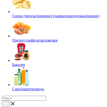
Снеки (чипсы/попкорн/сухарики/крендельки/крекер)
Орехи/сухофрукты/семечки
Бакалея
Соки/напитки/вода