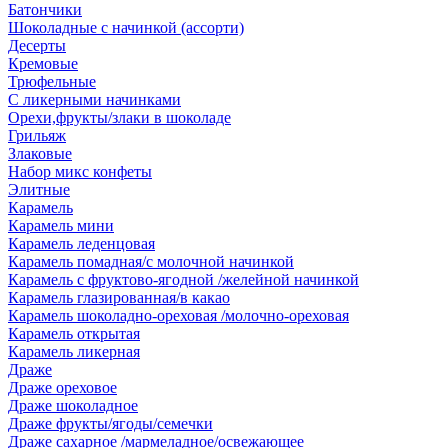
Батончики
Шоколадные с начинкой (ассорти)
Десерты
Кремовые
Трюфельные
С ликерными начинками
Орехи,фрукты/злаки в шоколаде
Грильяж
Злаковые
Набор микс конфеты
Элитные
Карамель
Карамель мини
Карамель леденцовая
Карамель помадная/с молочной начинкой
Карамель с фруктово-ягодной /желейной начинкой
Карамель глазированная/в какао
Карамель шоколадно-ореховая /молочно-ореховая
Карамель открытая
Карамель ликерная
Драже
Драже ореховое
Драже шоколадное
Драже фрукты/ягоды/семечки
Драже сахарное /мармеладное/освежающее