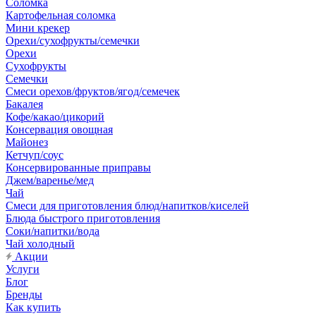
Соломка
Картофельная соломка
Мини крекер
Орехи/сухофрукты/семечки
Орехи
Сухофрукты
Семечки
Смеси орехов/фруктов/ягод/семечек
Бакалея
Кофе/какао/цикорий
Консервация овощная
Майонез
Кетчуп/соус
Консервированные приправы
Джем/варенье/мед
Чай
Смеси для приготовления блюд/напитков/киселей
Блюда быстрого приготовления
Соки/напитки/вода
Чай холодный
Акции
Услуги
Блог
Бренды
Как купить