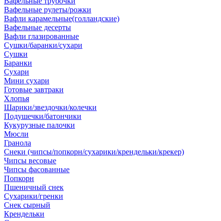
Вафельные трубочки
Вафельные рулеты/рожки
Вафли карамельные(голландские)
Вафельные десерты
Вафли глазированные
Сушки/баранки/сухари
Сушки
Баранки
Сухари
Мини сухари
Готовые завтраки
Хлопья
Шарики/звездочки/колечки
Подушечки/батончики
Кукурузные палочки
Мюсли
Гранола
Снеки (чипсы/попкорн/сухарики/крендельки/крекер)
Чипсы весовые
Чипсы фасованные
Попкорн
Пшеничный снек
Сухарики/гренки
Снек сырный
Крендельки