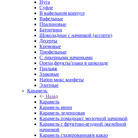
Нуга
Суфле
В вафельном корпусе
Вафельные
Пралиновые
Батончики
Шоколадные с начинкой (ассорти)
Десерты
Кремовые
Трюфельные
С ликерными начинками
Орехи,фрукты/злаки в шоколаде
Грильяж
Злаковые
Набор микс конфеты
Элитные
Карамель
Назад
Карамель
Карамель мини
Карамель леденцовая
Карамель помадная/с молочной начинкой
Карамель с фруктово-ягодной /желейной
начинкой
Карамель глазированная/в какао