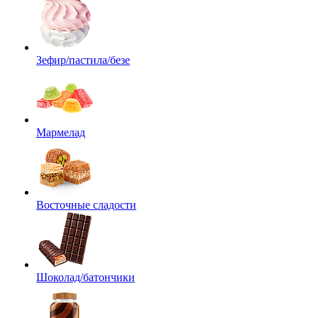
Зефир/пастила/безе
Мармелад
Восточные сладости
Шоколад/батончики