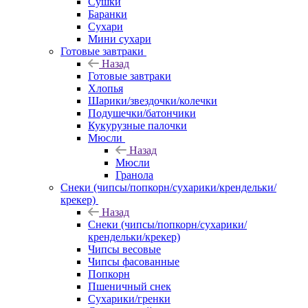
Сушки
Баранки
Сухари
Мини сухари
Готовые завтраки
Назад
Готовые завтраки
Хлопья
Шарики/звездочки/колечки
Подушечки/батончики
Кукурузные палочки
Мюсли
Назад
Мюсли
Гранола
Снеки (чипсы/попкорн/сухарики/крендельки/
крекер)
Назад
Снеки (чипсы/попкорн/сухарики/
крендельки/крекер)
Чипсы весовые
Чипсы фасованные
Попкорн
Пшеничный снек
Сухарики/гренки