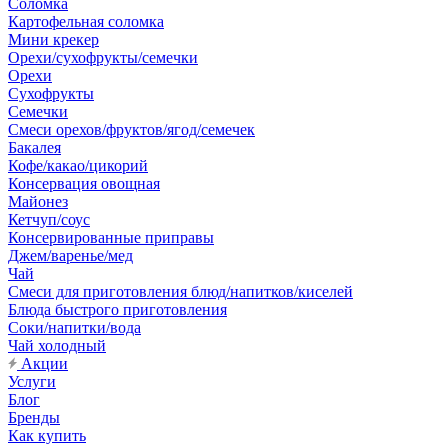
Соломка
Картофельная соломка
Мини крекер
Орехи/сухофрукты/семечки
Орехи
Сухофрукты
Семечки
Смеси орехов/фруктов/ягод/семечек
Бакалея
Кофе/какао/цикорий
Консервация овощная
Майонез
Кетчуп/соус
Консервированные приправы
Джем/варенье/мед
Чай
Смеси для приготовления блюд/напитков/киселей
Блюда быстрого приготовления
Соки/напитки/вода
Чай холодный
Акции
Услуги
Блог
Бренды
Как купить