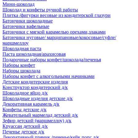
Мини-шоколад
Шоколад и конфеты ручной работы
Плитка /фигурки весовые из кондитерской глазури
Батончики шоколадные
Батончики вафельные
Батончики с мягкой карамелью орехами,злаками
Батончики нуговые/ марципановые/кокосовые/суфле/
маршмеллоу
Шоколадная паста
Паста шоколадная/арахисовая
Подарочные наборы конфет/шоколада/печенья
Наборы конфет
Наборы шоколада
Наборы конфет с алкогольными начинками
Детские кондитерские изделия
Конструктор кондитерский д/к
Шоколадное яйцо д/к
Шоколадные изделия детские д/к
Декоративная карамель д/к
Конфеты детские д/к
Жевательный мармелад детский д/к
Зефир детский (маршмеллоу) д/к
Круассан детский д/к
Печенье детское д/к
Декоративный пряник /печенье/кейк попс д/к