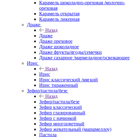
Карамель шоколадно-ореховая /молочно-
ореховая
Карамель открытая
Карамель ликерная
Драже
Назад
Драже
Драже ореховое
Драже шоколадное
Драже фрукты/ягоды/семечки
Драже сахарное /мармеладное/освежающее
Ирис
Назад
Ирис
Ирис классический /мягкий
Ирис тираженный
Зефир/пастила/безе
Назад
Зефир/пастила/безе
Зефир классический
Зефир глазированный
Зефир с начинкой
Зефир многоцветный
Зефир жевательный (маршмеллоу)
Пастила