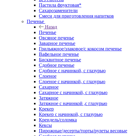
Пастила фруктовая*
Сахарозаменители
Смеси для приготовления напитков
Печенье
Назад
Печенье
Овсяное печенье
Заварное печенье
Грильяжное/злаковое/с кокосом печенье
Вафельное печенье
Бисквитное печенье
Сдобное печенье
Сдобное с начинкой, с глазурью
Слоеное
Слоеное с начинкой, с глазурью
Сахарное
Сахарное с начинкой, с глазурью
Затяжное
Затяжное с начинкой ,с глазурью
Крекер
Крекер с начинкой, с глазурью
Крендель/соломка
Кексы
Пирожные/десерты/торты/рулеты весовые