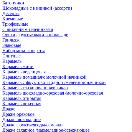
Батончики
Шоколадные с начинкой (ассорти)
Десерты
Кремовые
Трюфельные
С ликерными начинками
Орехи,фрукты/злаки в шоколаде
Грильяж
Злаковые
Набор микс конфеты
Элитные
Карамель
Карамель мини
Карамель леденцовая
Карамель помадная/с молочной начинкой
Карамель с фруктово-ягодной /желейной начинкой
Карамель глазированная/в какао
Карамель шоколадно-ореховая /молочно-ореховая
Карамель открытая
Карамель ликерная
Драже
Драже ореховое
Драже шоколадное
Драже фрукты/ягоды/семечки
Драже сахарное /мармеладное/освежающее