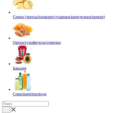
Снеки (чипсы/попкорн/сухарики/крендельки/крекер)
Орехи/сухофрукты/семечки
Бакалея
Соки/напитки/вода