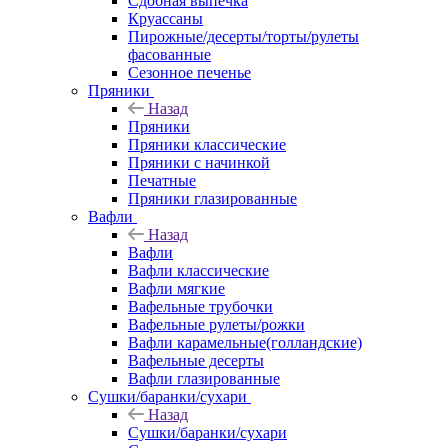
Сдобная выпечка
Круассаны
Пирожные/десерты/торты/рулеты
фасованные
Сезонное печенье
Пряники
Назад
Пряники
Пряники классические
Пряники с начинкой
Печатные
Пряники глазированные
Вафли
Назад
Вафли
Вафли классические
Вафли мягкие
Вафельные трубочки
Вафельные рулеты/рожки
Вафли карамельные(голландские)
Вафельные десерты
Вафли глазированные
Сушки/баранки/сухари
Назад
Сушки/баранки/сухари