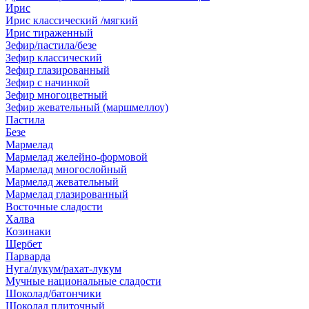
Ирис
Ирис классический /мягкий
Ирис тираженный
Зефир/пастила/безе
Зефир классический
Зефир глазированный
Зефир с начинкой
Зефир многоцветный
Зефир жевательный (маршмеллоу)
Пастила
Безе
Мармелад
Мармелад желейно-формовой
Мармелад многослойный
Мармелад жевательный
Мармелад глазированный
Восточные сладости
Халва
Козинаки
Щербет
Парварда
Нуга/лукум/рахат-лукум
Мучные национальные сладости
Шоколад/батончики
Шоколад плиточный