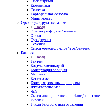
Снек сырный
Крендельки
Соломка
Картофельная соломка
Мини крекер
Орехи/сухофрукты/семечки
Назад
Орехи/сухофрукты/семечки
Орехи
Сухофрукты
Семечки
Смеси орехов/фруктов/ягод/семечек
Бакалея
Назад
Бакалея
Кофе/какао/цикорий
Консервация овощная
Майонез
Кетчуп/соус
Консервированные приправы
Джем/варенье/мед
Чай
Смеси для приготовления блюд/напитков/
киселей
Блюда быстрого приготовления