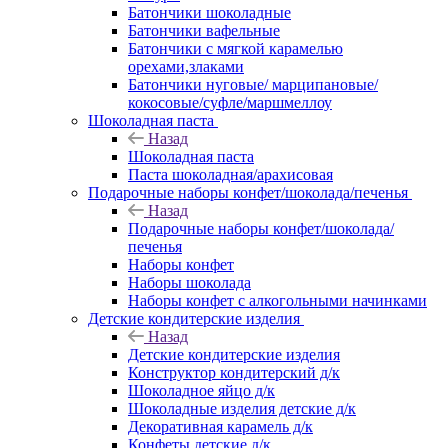
Батончики шоколадные
Батончики вафельные
Батончики с мягкой карамелью
орехами,злаками
Батончики нуговые/ марципановые/
кокосовые/суфле/маршмеллоу
Шоколадная паста
Назад
Шоколадная паста
Паста шоколадная/арахисовая
Подарочные наборы конфет/шоколада/печенья
Назад
Подарочные наборы конфет/шоколада/
печенья
Наборы конфет
Наборы шоколада
Наборы конфет с алкогольными начинками
Детские кондитерские изделия
Назад
Детские кондитерские изделия
Конструктор кондитерский д/к
Шоколадное яйцо д/к
Шоколадные изделия детские д/к
Декоративная карамель д/к
Конфеты детские д/к