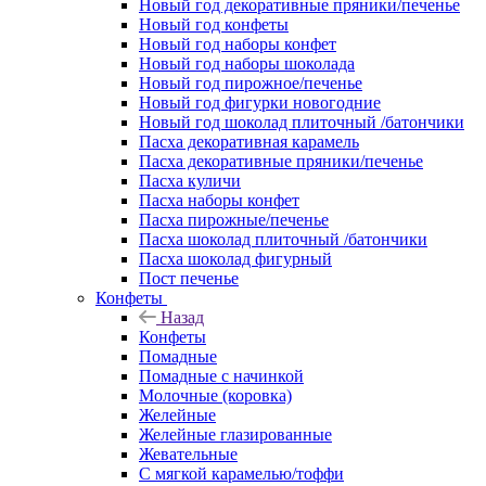
Новый год декоративные пряники/печенье
Новый год конфеты
Новый год наборы конфет
Новый год наборы шоколада
Новый год пирожное/печенье
Новый год фигурки новогодние
Новый год шоколад плиточный /батончики
Пасха декоративная карамель
Пасха декоративные пряники/печенье
Пасха куличи
Пасха наборы конфет
Пасха пирожные/печенье
Пасха шоколад плиточный /батончики
Пасха шоколад фигурный
Пост печенье
Конфеты
Назад
Конфеты
Помадные
Помадные с начинкой
Молочные (коровка)
Желейные
Желейные глазированные
Жевательные
С мягкой карамелью/тоффи