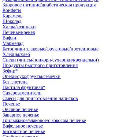
Здоровое питание/диабетическая продукция
Конфеты
Карамель
Шоколад
Халва/козинаки
Печенье/крекер
Вафли
Мармелад
Батончики злаковые/фруктовые/протеиновые
Хлебцы/хлеб
Снеки (чипсы/попкорн/сухарики/крендельки)
Продукты быстрого приготовления
Зефир*
Орехи/сухофрукты/семечки
Без глютена
Пастила фруктовая*
Сахарозаменители
Смеси для приготовления напитков
Печенье
Овсяное печенье
Заварное печенье
Грильяжное/злаковое/с кокосом печенье
Вафельное печенье
Бисквитное печенье
Сдобное печенье