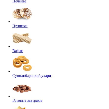
Печенье
Пряники
Вафли
Сушки/баранки/сухари
Готовые завтраки