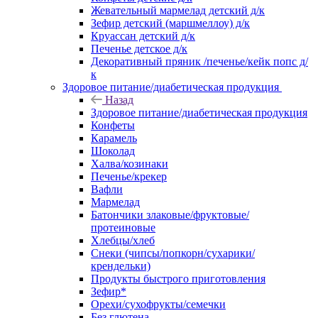
Жевательный мармелад детский д/к
Зефир детский (маршмеллоу) д/к
Круассан детский д/к
Печенье детское д/к
Декоративный пряник /печенье/кейк попс д/
к
Здоровое питание/диабетическая продукция
Назад
Здоровое питание/диабетическая продукция
Конфеты
Карамель
Шоколад
Халва/козинаки
Печенье/крекер
Вафли
Мармелад
Батончики злаковые/фруктовые/
протеиновые
Хлебцы/хлеб
Снеки (чипсы/попкорн/сухарики/
крендельки)
Продукты быстрого приготовления
Зефир*
Орехи/сухофрукты/семечки
Без глютена