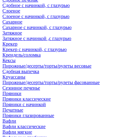
Сдобное с начинкой, с глазурью
Слоеное
Слоеное с начинкой, с глазурью
Сахарное
Сахарное с начинкой, с глазурью
Затяжное
Затяжное с начинкой ,с глазурью
Крекер
Крекер с начинкой, с глазурью
Крендель/соломка
Кексы
Пирожные/десерты/торты/рулеты весовые
Сдобная выпечка
Круассаны
Пирожные/десерты/торты/рулеты фасованные
Сезонное печенье
Пряники
Пряники классические
Пряники с начинкой
Печатные
Пряники глазированные
Вафли
Вафли классические
Вафли мягкие