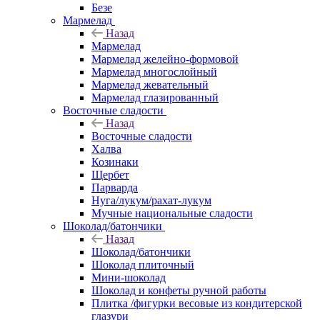
Безе
Мармелад
Назад
Мармелад
Мармелад желейно-формовой
Мармелад многослойный
Мармелад жевательный
Мармелад глазированный
Восточные сладости
Назад
Восточные сладости
Халва
Козинаки
Щербет
Парварда
Нуга/лукум/рахат-лукум
Мучные национальные сладости
Шоколад/батончики
Назад
Шоколад/батончики
Шоколад плиточный
Мини-шоколад
Шоколад и конфеты ручной работы
Плитка /фигурки весовые из кондитерской
глазури