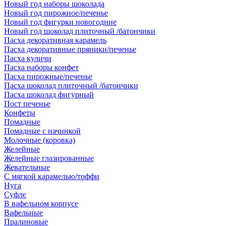
Новый год наборы шоколада
Новый год пирожное/печенье
Новый год фигурки новогодние
Новый год шоколад плиточный /батончики
Пасха декоративная карамель
Пасха декоративные пряники/печенье
Пасха куличи
Пасха наборы конфет
Пасха пирожные/печенье
Пасха шоколад плиточный /батончики
Пасха шоколад фигурный
Пост печенье
Конфеты
Помадные
Помадные с начинкой
Молочные (коровка)
Желейные
Желейные глазированные
Жевательные
С мягкой карамелью/тоффи
Нуга
Суфле
В вафельном корпусе
Вафельные
Пралиновые