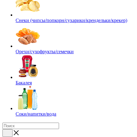
Снеки (чипсы/попкорн/сухарики/крендельки/крекер)
Орехи/сухофрукты/семечки
Бакалея
Соки/напитки/вода