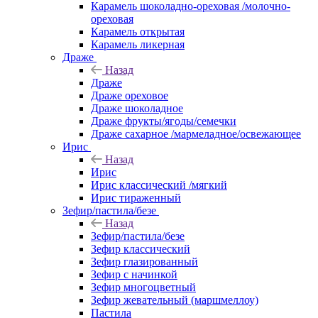
Карамель шоколадно-ореховая /молочно-
ореховая
Карамель открытая
Карамель ликерная
Драже
Назад
Драже
Драже ореховое
Драже шоколадное
Драже фрукты/ягоды/семечки
Драже сахарное /мармеладное/освежающее
Ирис
Назад
Ирис
Ирис классический /мягкий
Ирис тираженный
Зефир/пастила/безе
Назад
Зефир/пастила/безе
Зефир классический
Зефир глазированный
Зефир с начинкой
Зефир многоцветный
Зефир жевательный (маршмеллоу)
Пастила