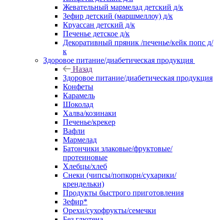
Жевательный мармелад детский д/к
Зефир детский (маршмеллоу) д/к
Круассан детский д/к
Печенье детское д/к
Декоративный пряник /печенье/кейк попс д/
к
Здоровое питание/диабетическая продукция
Назад
Здоровое питание/диабетическая продукция
Конфеты
Карамель
Шоколад
Халва/козинаки
Печенье/крекер
Вафли
Мармелад
Батончики злаковые/фруктовые/
протеиновые
Хлебцы/хлеб
Снеки (чипсы/попкорн/сухарики/
крендельки)
Продукты быстрого приготовления
Зефир*
Орехи/сухофрукты/семечки
Без глютена