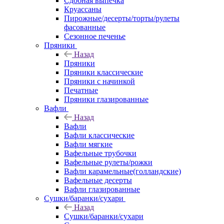
Сдобная выпечка
Круассаны
Пирожные/десерты/торты/рулеты
фасованные
Сезонное печенье
Пряники
Назад
Пряники
Пряники классические
Пряники с начинкой
Печатные
Пряники глазированные
Вафли
Назад
Вафли
Вафли классические
Вафли мягкие
Вафельные трубочки
Вафельные рулеты/рожки
Вафли карамельные(голландские)
Вафельные десерты
Вафли глазированные
Сушки/баранки/сухари
Назад
Сушки/баранки/сухари