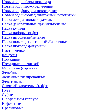
Новый год наборы шоколада
Новый год пирожное/печенье
Новый год фигурки новогодние
Новый год шоколад плиточный /батончики
Пасха декоративная карамель
Пасха декоративные пряники/печенье
Пасха куличи
Пасха наборы конфет
Пасха пирожные/печенье
Пасха шоколад плиточный /батончики
Пасха шоколад фигурный
Пост печенье
Конфеты
Помадные
Помадные с начинкой
Молочные (коровка)
Желейные
Желейные глазированные
Жевательные
С мягкой карамелью/тоффи
Нуга
Суфле
В вафельном корпусе
Вафельные
Пралиновые