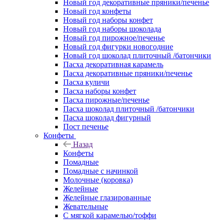
Новый год декоративные пряники/печенье
Новый год конфеты
Новый год наборы конфет
Новый год наборы шоколада
Новый год пирожное/печенье
Новый год фигурки новогодние
Новый год шоколад плиточный /батончики
Пасха декоративная карамель
Пасха декоративные пряники/печенье
Пасха куличи
Пасха наборы конфет
Пасха пирожные/печенье
Пасха шоколад плиточный /батончики
Пасха шоколад фигурный
Пост печенье
Конфеты
Назад
Конфеты
Помадные
Помадные с начинкой
Молочные (коровка)
Желейные
Желейные глазированные
Жевательные
С мягкой карамелью/тоффи