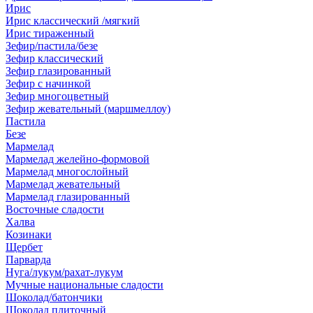
Ирис
Ирис классический /мягкий
Ирис тираженный
Зефир/пастила/безе
Зефир классический
Зефир глазированный
Зефир с начинкой
Зефир многоцветный
Зефир жевательный (маршмеллоу)
Пастила
Безе
Мармелад
Мармелад желейно-формовой
Мармелад многослойный
Мармелад жевательный
Мармелад глазированный
Восточные сладости
Халва
Козинаки
Щербет
Парварда
Нуга/лукум/рахат-лукум
Мучные национальные сладости
Шоколад/батончики
Шоколад плиточный