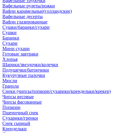
Вафельные трубочки
Вафельные рулеты/рожки
Вафли карамельные(голландские)
Вафельные десерты
Вафли глазированные
Сушки/баранки/сухари
Сушки
Баранки
Сухари
Мини сухари
Готовые завтраки
Хлопья
Шарики/звездочки/колечки
Подушечки/батончики
Кукурузные палочки
Мюсли
Гранола
Снеки (чипсы/попкорн/сухарики/крендельки/крекер)
Чипсы весовые
Чипсы фасованные
Попкорн
Пшеничный снек
Сухарики/гренки
Снек сырный
Крендельки