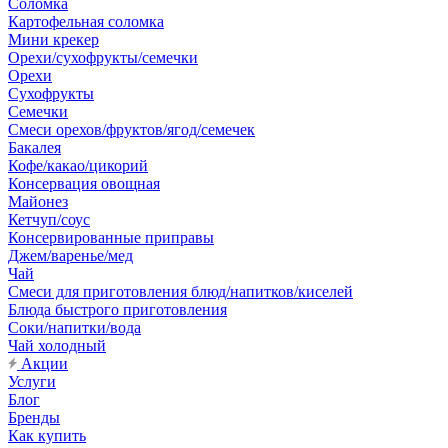
Соломка
Картофельная соломка
Мини крекер
Орехи/сухофрукты/семечки
Орехи
Сухофрукты
Семечки
Смеси орехов/фруктов/ягод/семечек
Бакалея
Кофе/какао/цикорий
Консервация овощная
Майонез
Кетчуп/соус
Консервированные приправы
Джем/варенье/мед
Чай
Смеси для приготовления блюд/напитков/киселей
Блюда быстрого приготовления
Соки/напитки/вода
Чай холодный
Акции
Услуги
Блог
Бренды
Как купить