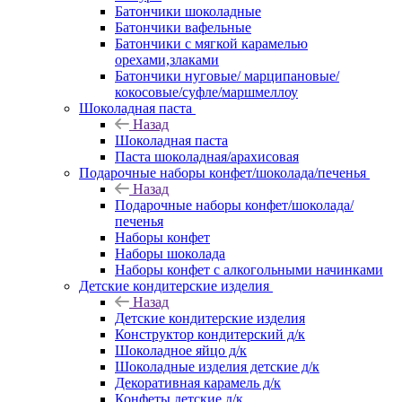
Батончики шоколадные
Батончики вафельные
Батончики с мягкой карамелью
орехами,злаками
Батончики нуговые/ марципановые/
кокосовые/суфле/маршмеллоу
Шоколадная паста
Назад
Шоколадная паста
Паста шоколадная/арахисовая
Подарочные наборы конфет/шоколада/печенья
Назад
Подарочные наборы конфет/шоколада/
печенья
Наборы конфет
Наборы шоколада
Наборы конфет с алкогольными начинками
Детские кондитерские изделия
Назад
Детские кондитерские изделия
Конструктор кондитерский д/к
Шоколадное яйцо д/к
Шоколадные изделия детские д/к
Декоративная карамель д/к
Конфеты детские д/к