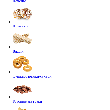
Печенье
Пряники
Вафли
Сушки/баранки/сухари
Готовые завтраки