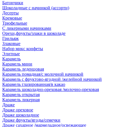
Батончики
Шоколадные с начинкой (ассорти)
Десерты
Кремовые
Трюфельные
С ликерными начинками
Орехи,фрукты/злаки в шоколаде
Грильяж
Злаковые
Набор микс конфеты
Элитные
Карамель
Карамель мини
Карамель леденцовая
Карамель помадная/с молочной начинкой
Карамель с фруктово-ягодной /желейной начинкой
Карамель глазированная/в какао
Карамель шоколадно-ореховая /молочно-ореховая
Карамель открытая
Карамель ликерная
Драже
Драже ореховое
Драже шоколадное
Драже фрукты/ягоды/семечки
Драже сахарное /мармеладное/освежающее