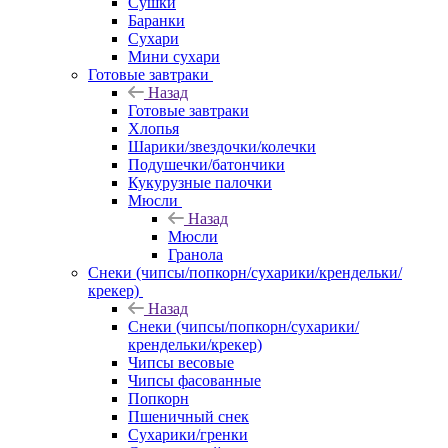
Сушки
Баранки
Сухари
Мини сухари
Готовые завтраки
Назад
Готовые завтраки
Хлопья
Шарики/звездочки/колечки
Подушечки/батончики
Кукурузные палочки
Мюсли
Назад
Мюсли
Гранола
Снеки (чипсы/попкорн/сухарики/крендельки/
крекер)
Назад
Снеки (чипсы/попкорн/сухарики/
крендельки/крекер)
Чипсы весовые
Чипсы фасованные
Попкорн
Пшеничный снек
Сухарики/гренки