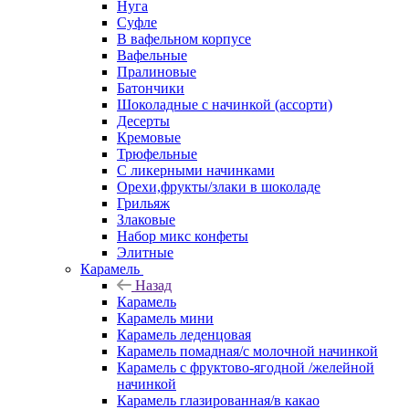
Нуга
Суфле
В вафельном корпусе
Вафельные
Пралиновые
Батончики
Шоколадные с начинкой (ассорти)
Десерты
Кремовые
Трюфельные
С ликерными начинками
Орехи,фрукты/злаки в шоколаде
Грильяж
Злаковые
Набор микс конфеты
Элитные
Карамель
Назад
Карамель
Карамель мини
Карамель леденцовая
Карамель помадная/с молочной начинкой
Карамель с фруктово-ягодной /желейной
начинкой
Карамель глазированная/в какао