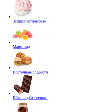
Зефир/пастила/безе
Мармелад
Восточные сладости
Шоколад/батончики