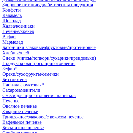
Здоровое питание/диабетическая продукция
Конфеты
Карамель
Шоколад
Халва/козинаки
Печенье/крекер
Вафли
Мармелад
Батончики злаковые/фруктовые/протеиновые
Хлебцы/хлеб
Снеки (чипсы/попкорн/сухарики/крендельки)
Продукты быстрого приготовления
Зефир*
Орехи/сухофрукты/семечки
Без глютена
Пастила фруктовая*
Сахарозаменители
Смеси для приготовления напитков
Печенье
Овсяное печенье
Заварное печенье
Грильяжное/злаковое/с кокосом печенье
Вафельное печенье
Бисквитное печенье
Сдобное печенье