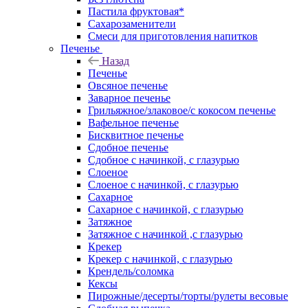
Пастила фруктовая*
Сахарозаменители
Смеси для приготовления напитков
Печенье
Назад
Печенье
Овсяное печенье
Заварное печенье
Грильяжное/злаковое/с кокосом печенье
Вафельное печенье
Бисквитное печенье
Сдобное печенье
Сдобное с начинкой, с глазурью
Слоеное
Слоеное с начинкой, с глазурью
Сахарное
Сахарное с начинкой, с глазурью
Затяжное
Затяжное с начинкой ,с глазурью
Крекер
Крекер с начинкой, с глазурью
Крендель/соломка
Кексы
Пирожные/десерты/торты/рулеты весовые