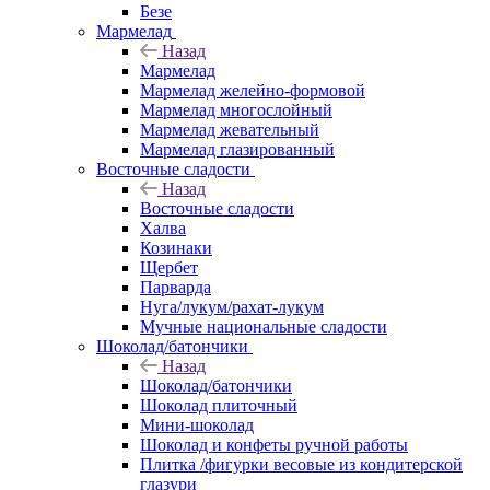
Безе
Мармелад
Назад
Мармелад
Мармелад желейно-формовой
Мармелад многослойный
Мармелад жевательный
Мармелад глазированный
Восточные сладости
Назад
Восточные сладости
Халва
Козинаки
Щербет
Парварда
Нуга/лукум/рахат-лукум
Мучные национальные сладости
Шоколад/батончики
Назад
Шоколад/батончики
Шоколад плиточный
Мини-шоколад
Шоколад и конфеты ручной работы
Плитка /фигурки весовые из кондитерской
глазури