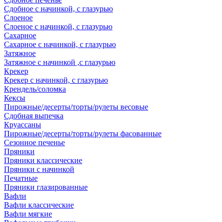
Сдобное с начинкой, с глазурью
Слоеное
Слоеное с начинкой, с глазурью
Сахарное
Сахарное с начинкой, с глазурью
Затяжное
Затяжное с начинкой ,с глазурью
Крекер
Крекер с начинкой, с глазурью
Крендель/соломка
Кексы
Пирожные/десерты/торты/рулеты весовые
Сдобная выпечка
Круассаны
Пирожные/десерты/торты/рулеты фасованные
Сезонное печенье
Пряники
Пряники классические
Пряники с начинкой
Печатные
Пряники глазированные
Вафли
Вафли классические
Вафли мягкие