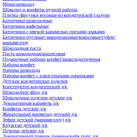
Мини-шоколад
Шоколад и конфеты ручной работы
Плитка /фигурки весовые из кондитерской глазури
Батончики шоколадные
Батончики вафельные
Батончики с мягкой карамелью орехами,злаками
Батончики нуговые/ марципановые/кокосовые/суфле/
маршмеллоу
Шоколадная паста
Паста шоколадная/арахисовая
Подарочные наборы конфет/шоколада/печенья
Наборы конфет
Наборы шоколада
Наборы конфет с алкогольными начинками
Детские кондитерские изделия
Конструктор кондитерский д/к
Шоколадное яйцо д/к
Шоколадные изделия детские д/к
Декоративная карамель д/к
Конфеты детские д/к
Жевательный мармелад детский д/к
Зефир детский (маршмеллоу) д/к
Круассан детский д/к
Печенье детское д/к
Декоративный пряник /печенье/кейк попс д/к