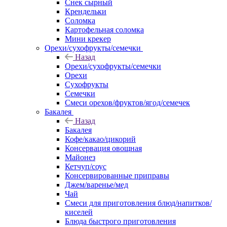
Снек сырный
Крендельки
Соломка
Картофельная соломка
Мини крекер
Орехи/сухофрукты/семечки
Назад
Орехи/сухофрукты/семечки
Орехи
Сухофрукты
Семечки
Смеси орехов/фруктов/ягод/семечек
Бакалея
Назад
Бакалея
Кофе/какао/цикорий
Консервация овощная
Майонез
Кетчуп/соус
Консервированные приправы
Джем/варенье/мед
Чай
Смеси для приготовления блюд/напитков/
киселей
Блюда быстрого приготовления