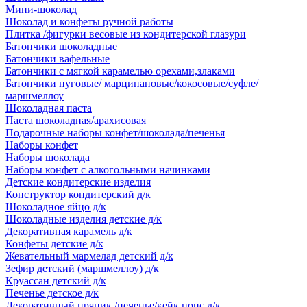
Мини-шоколад
Шоколад и конфеты ручной работы
Плитка /фигурки весовые из кондитерской глазури
Батончики шоколадные
Батончики вафельные
Батончики с мягкой карамелью орехами,злаками
Батончики нуговые/ марципановые/кокосовые/суфле/
маршмеллоу
Шоколадная паста
Паста шоколадная/арахисовая
Подарочные наборы конфет/шоколада/печенья
Наборы конфет
Наборы шоколада
Наборы конфет с алкогольными начинками
Детские кондитерские изделия
Конструктор кондитерский д/к
Шоколадное яйцо д/к
Шоколадные изделия детские д/к
Декоративная карамель д/к
Конфеты детские д/к
Жевательный мармелад детский д/к
Зефир детский (маршмеллоу) д/к
Круассан детский д/к
Печенье детское д/к
Декоративный пряник /печенье/кейк попс д/к