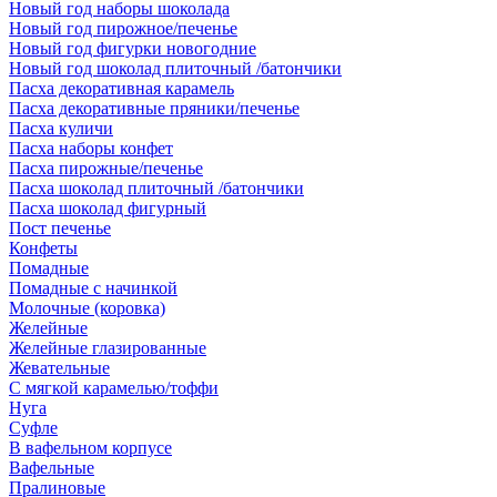
Новый год наборы шоколада
Новый год пирожное/печенье
Новый год фигурки новогодние
Новый год шоколад плиточный /батончики
Пасха декоративная карамель
Пасха декоративные пряники/печенье
Пасха куличи
Пасха наборы конфет
Пасха пирожные/печенье
Пасха шоколад плиточный /батончики
Пасха шоколад фигурный
Пост печенье
Конфеты
Помадные
Помадные с начинкой
Молочные (коровка)
Желейные
Желейные глазированные
Жевательные
С мягкой карамелью/тоффи
Нуга
Суфле
В вафельном корпусе
Вафельные
Пралиновые