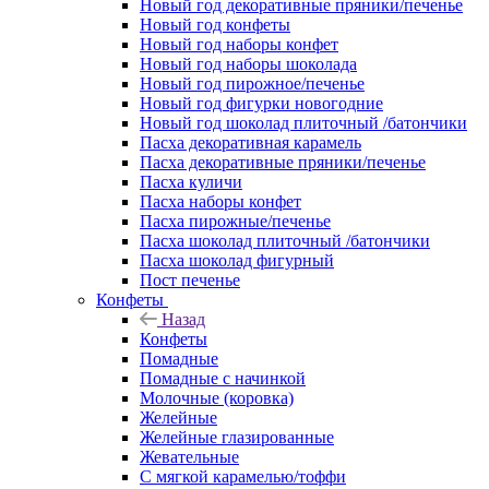
Новый год декоративные пряники/печенье
Новый год конфеты
Новый год наборы конфет
Новый год наборы шоколада
Новый год пирожное/печенье
Новый год фигурки новогодние
Новый год шоколад плиточный /батончики
Пасха декоративная карамель
Пасха декоративные пряники/печенье
Пасха куличи
Пасха наборы конфет
Пасха пирожные/печенье
Пасха шоколад плиточный /батончики
Пасха шоколад фигурный
Пост печенье
Конфеты
Назад
Конфеты
Помадные
Помадные с начинкой
Молочные (коровка)
Желейные
Желейные глазированные
Жевательные
С мягкой карамелью/тоффи