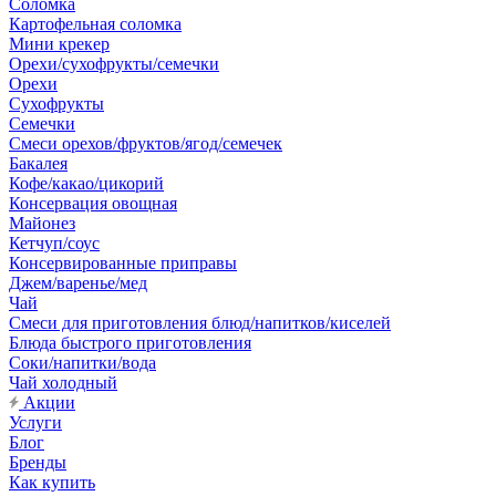
Соломка
Картофельная соломка
Мини крекер
Орехи/сухофрукты/семечки
Орехи
Сухофрукты
Семечки
Смеси орехов/фруктов/ягод/семечек
Бакалея
Кофе/какао/цикорий
Консервация овощная
Майонез
Кетчуп/соус
Консервированные приправы
Джем/варенье/мед
Чай
Смеси для приготовления блюд/напитков/киселей
Блюда быстрого приготовления
Соки/напитки/вода
Чай холодный
Акции
Услуги
Блог
Бренды
Как купить