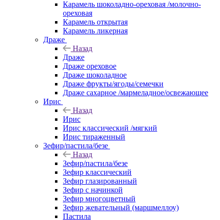
Карамель шоколадно-ореховая /молочно-
ореховая
Карамель открытая
Карамель ликерная
Драже
Назад
Драже
Драже ореховое
Драже шоколадное
Драже фрукты/ягоды/семечки
Драже сахарное /мармеладное/освежающее
Ирис
Назад
Ирис
Ирис классический /мягкий
Ирис тираженный
Зефир/пастила/безе
Назад
Зефир/пастила/безе
Зефир классический
Зефир глазированный
Зефир с начинкой
Зефир многоцветный
Зефир жевательный (маршмеллоу)
Пастила