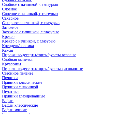
Сдобное с начинкой, с глазурью
Слоеное
Слоеное с начинкой, с глазурью
Сахарное
Сахарное с начинкой, с глазурью
Затяжное
Затяжное с начинкой ,с глазурью
Крекер
Крекер с начинкой, с глазурью
Крендель/соломка
Кексы
Пирожные/десерты/торты/рулеты весовые
Сдобная выпечка
Круассаны
Пирожные/десерты/торты/рулеты фасованные
Сезонное печенье
Пряники
Пряники классические
Пряники с начинкой
Печатные
Пряники глазированные
Вафли
Вафли классические
Вафли мягкие