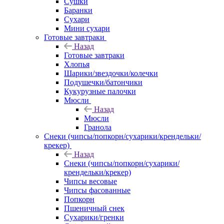
Сушки
Баранки
Сухари
Мини сухари
Готовые завтраки
Назад
Готовые завтраки
Хлопья
Шарики/звездочки/колечки
Подушечки/батончики
Кукурузные палочки
Мюсли
Назад
Мюсли
Гранола
Снеки (чипсы/попкорн/сухарики/крендельки/
крекер)
Назад
Снеки (чипсы/попкорн/сухарики/
крендельки/крекер)
Чипсы весовые
Чипсы фасованные
Попкорн
Пшеничный снек
Сухарики/гренки