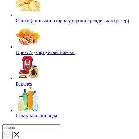
Снеки (чипсы/попкорн/сухарики/крендельки/крекер)
Орехи/сухофрукты/семечки
Бакалея
Соки/напитки/вода