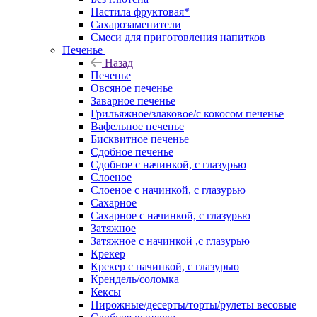
Пастила фруктовая*
Сахарозаменители
Смеси для приготовления напитков
Печенье
Назад
Печенье
Овсяное печенье
Заварное печенье
Грильяжное/злаковое/с кокосом печенье
Вафельное печенье
Бисквитное печенье
Сдобное печенье
Сдобное с начинкой, с глазурью
Слоеное
Слоеное с начинкой, с глазурью
Сахарное
Сахарное с начинкой, с глазурью
Затяжное
Затяжное с начинкой ,с глазурью
Крекер
Крекер с начинкой, с глазурью
Крендель/соломка
Кексы
Пирожные/десерты/торты/рулеты весовые