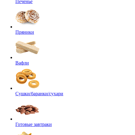
Печенье
Пряники
Вафли
Сушки/баранки/сухари
Готовые завтраки