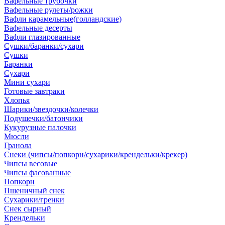
Вафельные трубочки
Вафельные рулеты/рожки
Вафли карамельные(голландские)
Вафельные десерты
Вафли глазированные
Сушки/баранки/сухари
Сушки
Баранки
Сухари
Мини сухари
Готовые завтраки
Хлопья
Шарики/звездочки/колечки
Подушечки/батончики
Кукурузные палочки
Мюсли
Гранола
Снеки (чипсы/попкорн/сухарики/крендельки/крекер)
Чипсы весовые
Чипсы фасованные
Попкорн
Пшеничный снек
Сухарики/гренки
Снек сырный
Крендельки