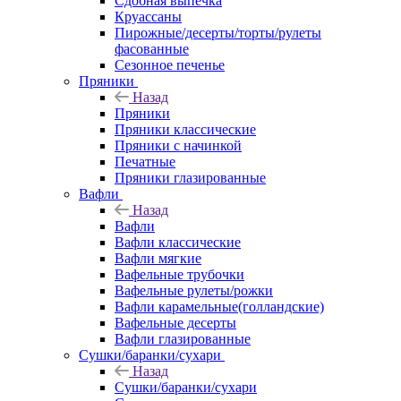
Сдобная выпечка
Круассаны
Пирожные/десерты/торты/рулеты
фасованные
Сезонное печенье
Пряники
Назад
Пряники
Пряники классические
Пряники с начинкой
Печатные
Пряники глазированные
Вафли
Назад
Вафли
Вафли классические
Вафли мягкие
Вафельные трубочки
Вафельные рулеты/рожки
Вафли карамельные(голландские)
Вафельные десерты
Вафли глазированные
Сушки/баранки/сухари
Назад
Сушки/баранки/сухари