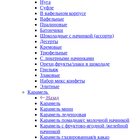
Нуга
Суфле
В вафельном корпусе
Вафельные
Пралиновые
Батончики
Шоколадные с начинкой (ассорти)
Десерты
Кремовые
Трюфельные
С ликерными начинками
Орехи,фрукты/злаки в шоколаде
Грильяж
Злаковые
Набор микс конфеты
Элитные
Карамель
Назад
Карамель
Карамель мини
Карамель леденцовая
Карамель помадная/с молочной начинкой
Карамель с фруктово-ягодной /желейной
начинкой
Карамель глазированная/в какао