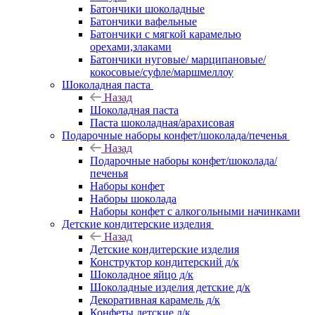
Батончики шоколадные
Батончики вафельные
Батончики с мягкой карамелью
орехами,злаками
Батончики нуговые/ марципановые/
кокосовые/суфле/маршмеллоу
Шоколадная паста
Назад
Шоколадная паста
Паста шоколадная/арахисовая
Подарочные наборы конфет/шоколада/печенья
Назад
Подарочные наборы конфет/шоколада/
печенья
Наборы конфет
Наборы шоколада
Наборы конфет с алкогольными начинками
Детские кондитерские изделия
Назад
Детские кондитерские изделия
Конструктор кондитерский д/к
Шоколадное яйцо д/к
Шоколадные изделия детские д/к
Декоративная карамель д/к
Конфеты детские д/к