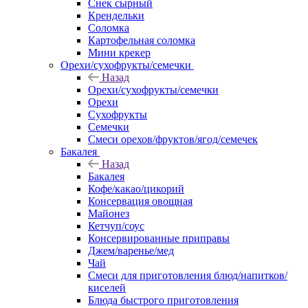
Снек сырный
Крендельки
Соломка
Картофельная соломка
Мини крекер
Орехи/сухофрукты/семечки
Назад
Орехи/сухофрукты/семечки
Орехи
Сухофрукты
Семечки
Смеси орехов/фруктов/ягод/семечек
Бакалея
Назад
Бакалея
Кофе/какао/цикорий
Консервация овощная
Майонез
Кетчуп/соус
Консервированные приправы
Джем/варенье/мед
Чай
Смеси для приготовления блюд/напитков/
киселей
Блюда быстрого приготовления