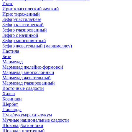
Ирис
Ирис классический /мягкий
Ирис тираженный
Зефир/пастила/безе
Зефир классический
Зефир глазированный
Зефир с начинкой
Зефир многоцветный
Зефир жевательный (маршмеллоу)
Пастила
Безе
Мармелад
Мармелад желейно-формовой
Мармелад многослойный
Мармелад жевательный
Мармелад глазированный
Восточные сладости
Халва
Козинаки
Щербет
Парварда
Нуга/лукум/рахат-лукум
Мучные национальные сладости
Шоколад/батончики
Шоколад плиточный