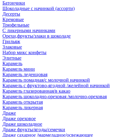
Батончики
Шоколадные с начинкой (ассорти)
Десерты
Кремовые
Трюфельные
С ликерными начинками
Орехи,фрукты/злаки в шоколаде
Грильяж
Злаковые
Набор микс конфеты
Элитные
Карамель
Карамель мини
Карамель леденцовая
Карамель помадная/с молочной начинкой
Карамель с фруктово-ягодной /желейной начинкой
Карамель глазированная/в какао
Карамель шоколадно-ореховая /молочно-ореховая
Карамель открытая
Карамель ликерная
Драже
Драже ореховое
Драже шоколадное
Драже фрукты/ягоды/семечки
Драже сахарное /мармеладное/освежающее