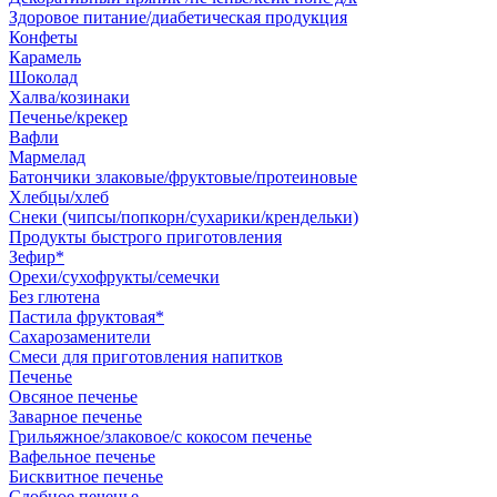
Здоровое питание/диабетическая продукция
Конфеты
Карамель
Шоколад
Халва/козинаки
Печенье/крекер
Вафли
Мармелад
Батончики злаковые/фруктовые/протеиновые
Хлебцы/хлеб
Снеки (чипсы/попкорн/сухарики/крендельки)
Продукты быстрого приготовления
Зефир*
Орехи/сухофрукты/семечки
Без глютена
Пастила фруктовая*
Сахарозаменители
Смеси для приготовления напитков
Печенье
Овсяное печенье
Заварное печенье
Грильяжное/злаковое/с кокосом печенье
Вафельное печенье
Бисквитное печенье
Сдобное печенье