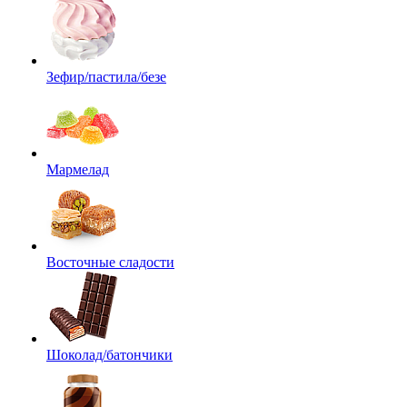
Зефир/пастила/безе
Мармелад
Восточные сладости
Шоколад/батончики