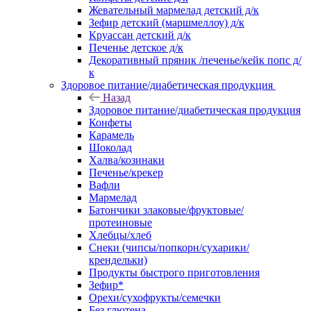
Жевательный мармелад детский д/к
Зефир детский (маршмеллоу) д/к
Круассан детский д/к
Печенье детское д/к
Декоративный пряник /печенье/кейк попс д/
к
Здоровое питание/диабетическая продукция
Назад
Здоровое питание/диабетическая продукция
Конфеты
Карамель
Шоколад
Халва/козинаки
Печенье/крекер
Вафли
Мармелад
Батончики злаковые/фруктовые/
протеиновые
Хлебцы/хлеб
Снеки (чипсы/попкорн/сухарики/
крендельки)
Продукты быстрого приготовления
Зефир*
Орехи/сухофрукты/семечки
Без глютена