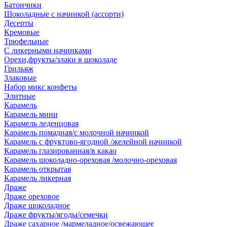
Батончики
Шоколадные с начинкой (ассорти)
Десерты
Кремовые
Трюфельные
С ликерными начинками
Орехи,фрукты/злаки в шоколаде
Грильяж
Злаковые
Набор микс конфеты
Элитные
Карамель
Карамель мини
Карамель леденцовая
Карамель помадная/с молочной начинкой
Карамель с фруктово-ягодной /желейной начинкой
Карамель глазированная/в какао
Карамель шоколадно-ореховая /молочно-ореховая
Карамель открытая
Карамель ликерная
Драже
Драже ореховое
Драже шоколадное
Драже фрукты/ягоды/семечки
Драже сахарное /мармеладное/освежающее