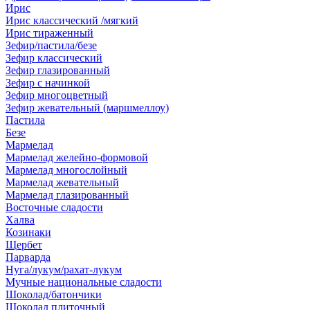
Ирис
Ирис классический /мягкий
Ирис тираженный
Зефир/пастила/безе
Зефир классический
Зефир глазированный
Зефир с начинкой
Зефир многоцветный
Зефир жевательный (маршмеллоу)
Пастила
Безе
Мармелад
Мармелад желейно-формовой
Мармелад многослойный
Мармелад жевательный
Мармелад глазированный
Восточные сладости
Халва
Козинаки
Щербет
Парварда
Нуга/лукум/рахат-лукум
Мучные национальные сладости
Шоколад/батончики
Шоколад плиточный