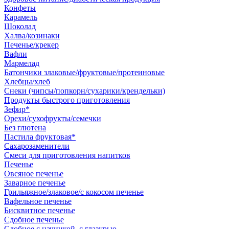
Конфеты
Карамель
Шоколад
Халва/козинаки
Печенье/крекер
Вафли
Мармелад
Батончики злаковые/фруктовые/протеиновые
Хлебцы/хлеб
Снеки (чипсы/попкорн/сухарики/крендельки)
Продукты быстрого приготовления
Зефир*
Орехи/сухофрукты/семечки
Без глютена
Пастила фруктовая*
Сахарозаменители
Смеси для приготовления напитков
Печенье
Овсяное печенье
Заварное печенье
Грильяжное/злаковое/с кокосом печенье
Вафельное печенье
Бисквитное печенье
Сдобное печенье
Сдобное с начинкой, с глазурью