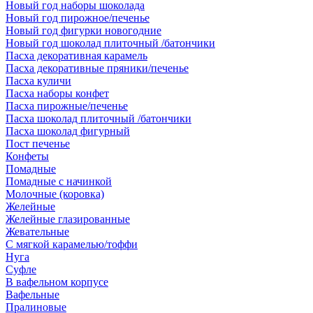
Новый год наборы шоколада
Новый год пирожное/печенье
Новый год фигурки новогодние
Новый год шоколад плиточный /батончики
Пасха декоративная карамель
Пасха декоративные пряники/печенье
Пасха куличи
Пасха наборы конфет
Пасха пирожные/печенье
Пасха шоколад плиточный /батончики
Пасха шоколад фигурный
Пост печенье
Конфеты
Помадные
Помадные с начинкой
Молочные (коровка)
Желейные
Желейные глазированные
Жевательные
С мягкой карамелью/тоффи
Нуга
Суфле
В вафельном корпусе
Вафельные
Пралиновые