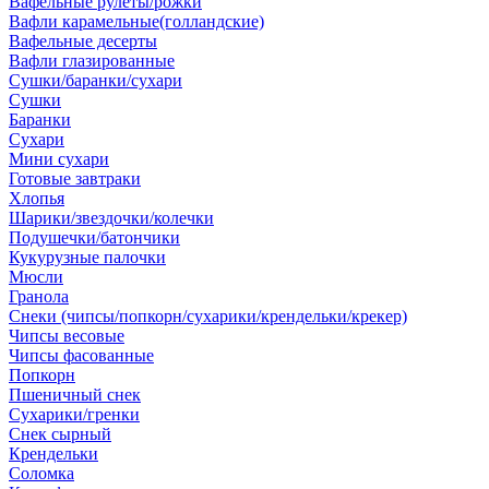
Вафельные рулеты/рожки
Вафли карамельные(голландские)
Вафельные десерты
Вафли глазированные
Сушки/баранки/сухари
Сушки
Баранки
Сухари
Мини сухари
Готовые завтраки
Хлопья
Шарики/звездочки/колечки
Подушечки/батончики
Кукурузные палочки
Мюсли
Гранола
Снеки (чипсы/попкорн/сухарики/крендельки/крекер)
Чипсы весовые
Чипсы фасованные
Попкорн
Пшеничный снек
Сухарики/гренки
Снек сырный
Крендельки
Соломка