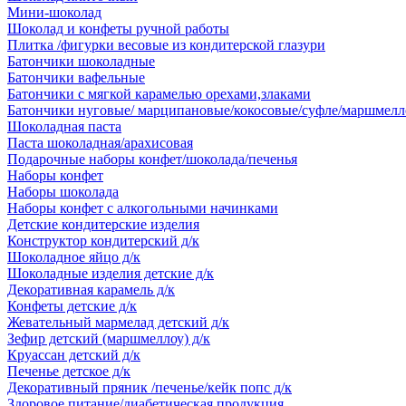
Мини-шоколад
Шоколад и конфеты ручной работы
Плитка /фигурки весовые из кондитерской глазури
Батончики шоколадные
Батончики вафельные
Батончики с мягкой карамелью орехами,злаками
Батончики нуговые/ марципановые/кокосовые/суфле/маршмелл
Шоколадная паста
Паста шоколадная/арахисовая
Подарочные наборы конфет/шоколада/печенья
Наборы конфет
Наборы шоколада
Наборы конфет с алкогольными начинками
Детские кондитерские изделия
Конструктор кондитерский д/к
Шоколадное яйцо д/к
Шоколадные изделия детские д/к
Декоративная карамель д/к
Конфеты детские д/к
Жевательный мармелад детский д/к
Зефир детский (маршмеллоу) д/к
Круассан детский д/к
Печенье детское д/к
Декоративный пряник /печенье/кейк попс д/к
Здоровое питание/диабетическая продукция