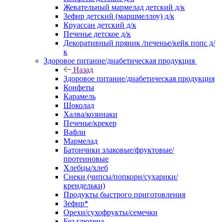
Жевательный мармелад детский д/к
Зефир детский (маршмеллоу) д/к
Круассан детский д/к
Печенье детское д/к
Декоративный пряник /печенье/кейк попс д/
к
Здоровое питание/диабетическая продукция
Назад
Здоровое питание/диабетическая продукция
Конфеты
Карамель
Шоколад
Халва/козинаки
Печенье/крекер
Вафли
Мармелад
Батончики злаковые/фруктовые/
протеиновые
Хлебцы/хлеб
Снеки (чипсы/попкорн/сухарики/
крендельки)
Продукты быстрого приготовления
Зефир*
Орехи/сухофрукты/семечки
Без глютена