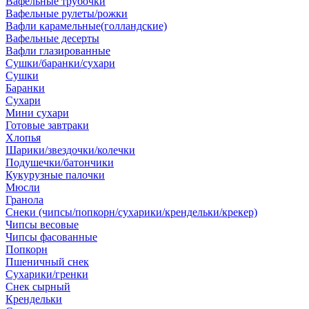
Вафельные трубочки
Вафельные рулеты/рожки
Вафли карамельные(голландские)
Вафельные десерты
Вафли глазированные
Сушки/баранки/сухари
Сушки
Баранки
Сухари
Мини сухари
Готовые завтраки
Хлопья
Шарики/звездочки/колечки
Подушечки/батончики
Кукурузные палочки
Мюсли
Гранола
Снеки (чипсы/попкорн/сухарики/крендельки/крекер)
Чипсы весовые
Чипсы фасованные
Попкорн
Пшеничный снек
Сухарики/гренки
Снек сырный
Крендельки