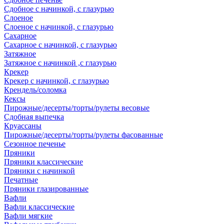
Сдобное с начинкой, с глазурью
Слоеное
Слоеное с начинкой, с глазурью
Сахарное
Сахарное с начинкой, с глазурью
Затяжное
Затяжное с начинкой ,с глазурью
Крекер
Крекер с начинкой, с глазурью
Крендель/соломка
Кексы
Пирожные/десерты/торты/рулеты весовые
Сдобная выпечка
Круассаны
Пирожные/десерты/торты/рулеты фасованные
Сезонное печенье
Пряники
Пряники классические
Пряники с начинкой
Печатные
Пряники глазированные
Вафли
Вафли классические
Вафли мягкие