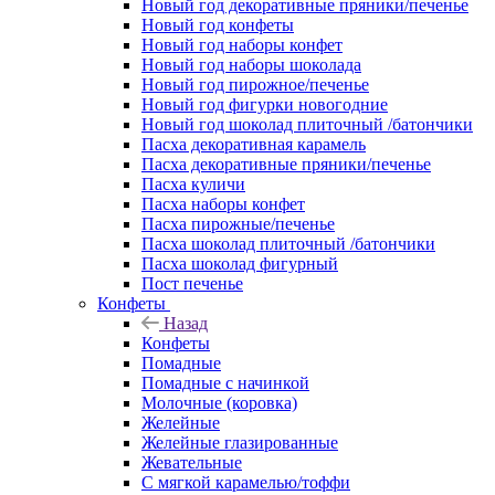
Новый год декоративные пряники/печенье
Новый год конфеты
Новый год наборы конфет
Новый год наборы шоколада
Новый год пирожное/печенье
Новый год фигурки новогодние
Новый год шоколад плиточный /батончики
Пасха декоративная карамель
Пасха декоративные пряники/печенье
Пасха куличи
Пасха наборы конфет
Пасха пирожные/печенье
Пасха шоколад плиточный /батончики
Пасха шоколад фигурный
Пост печенье
Конфеты
Назад
Конфеты
Помадные
Помадные с начинкой
Молочные (коровка)
Желейные
Желейные глазированные
Жевательные
С мягкой карамелью/тоффи