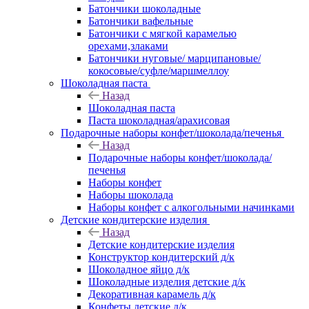
Батончики шоколадные
Батончики вафельные
Батончики с мягкой карамелью
орехами,злаками
Батончики нуговые/ марципановые/
кокосовые/суфле/маршмеллоу
Шоколадная паста
Назад
Шоколадная паста
Паста шоколадная/арахисовая
Подарочные наборы конфет/шоколада/печенья
Назад
Подарочные наборы конфет/шоколада/
печенья
Наборы конфет
Наборы шоколада
Наборы конфет с алкогольными начинками
Детские кондитерские изделия
Назад
Детские кондитерские изделия
Конструктор кондитерский д/к
Шоколадное яйцо д/к
Шоколадные изделия детские д/к
Декоративная карамель д/к
Конфеты детские д/к