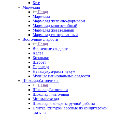
Безе
Мармелад
Назад
Мармелад
Мармелад желейно-формовой
Мармелад многослойный
Мармелад жевательный
Мармелад глазированный
Восточные сладости
Назад
Восточные сладости
Халва
Козинаки
Щербет
Парварда
Нуга/лукум/рахат-лукум
Мучные национальные сладости
Шоколад/батончики
Назад
Шоколад/батончики
Шоколад плиточный
Мини-шоколад
Шоколад и конфеты ручной работы
Плитка /фигурки весовые из кондитерской
глазури