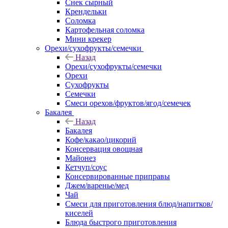
Снек сырный
Крендельки
Соломка
Картофельная соломка
Мини крекер
Орехи/сухофрукты/семечки
Назад
Орехи/сухофрукты/семечки
Орехи
Сухофрукты
Семечки
Смеси орехов/фруктов/ягод/семечек
Бакалея
Назад
Бакалея
Кофе/какао/цикорий
Консервация овощная
Майонез
Кетчуп/соус
Консервированные приправы
Джем/варенье/мед
Чай
Смеси для приготовления блюд/напитков/
киселей
Блюда быстрого приготовления