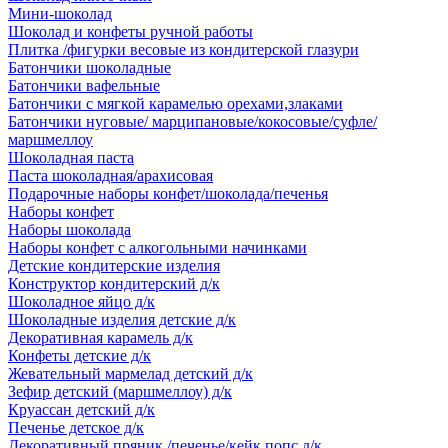
Мини-шоколад
Шоколад и конфеты ручной работы
Плитка /фигурки весовые из кондитерской глазури
Батончики шоколадные
Батончики вафельные
Батончики с мягкой карамелью орехами,злаками
Батончики нуговые/ марципановые/кокосовые/суфле/
маршмеллоу
Шоколадная паста
Паста шоколадная/арахисовая
Подарочные наборы конфет/шоколада/печенья
Наборы конфет
Наборы шоколада
Наборы конфет с алкогольными начинками
Детские кондитерские изделия
Конструктор кондитерский д/к
Шоколадное яйцо д/к
Шоколадные изделия детские д/к
Декоративная карамель д/к
Конфеты детские д/к
Жевательный мармелад детский д/к
Зефир детский (маршмеллоу) д/к
Круассан детский д/к
Печенье детское д/к
Декоративный пряник /печенье/кейк попс д/к