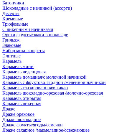
Батончики
Шоколадные с начинкой (ассорти)
Десерты
Кремовые
Трюфельные
С ликерными начинками
Орехи,фрукты/злаки в шоколаде
Грильяж
Злаковые
Набор микс конфеты
Элитные
Карамель
Карамель мини
Карамель леденцовая
Карамель помадная/с молочной начинкой
Карамель с фруктово-ягодной /желейной начинкой
Карамель глазированная/в какао
Карамель шоколадно-ореховая /молочно-ореховая
Карамель открытая
Карамель ликерная
Драже
Драже ореховое
Драже шоколадное
Драже фрукты/ягоды/семечки
Драже сахарное /мармеладное/освежающее