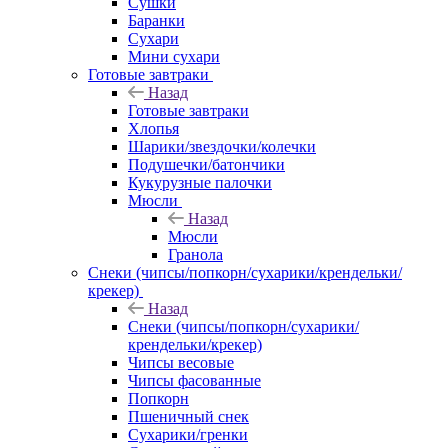
Сушки
Баранки
Сухари
Мини сухари
Готовые завтраки
Назад
Готовые завтраки
Хлопья
Шарики/звездочки/колечки
Подушечки/батончики
Кукурузные палочки
Мюсли
Назад
Мюсли
Гранола
Снеки (чипсы/попкорн/сухарики/крендельки/
крекер)
Назад
Снеки (чипсы/попкорн/сухарики/
крендельки/крекер)
Чипсы весовые
Чипсы фасованные
Попкорн
Пшеничный снек
Сухарики/гренки