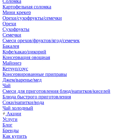
Соломка
Картофельная соломка
Мини крекер
Орехи/сухофрукты/семечки
Орехи
Сухофрукты
Семечки
Смеси орехов/фруктов/ягод/семечек
Бакалея
Кофе/какао/цикорий
Консервация овощная
Майонез
Кетчуп/соус
Консервированные приправы
Джем/варенье/мед
Чай
Смеси для приготовления блюд/напитков/киселей
Блюда быстрого приготовления
Соки/напитки/вода
Чай холодный
Акции
Услуги
Блог
Бренды
Как купить