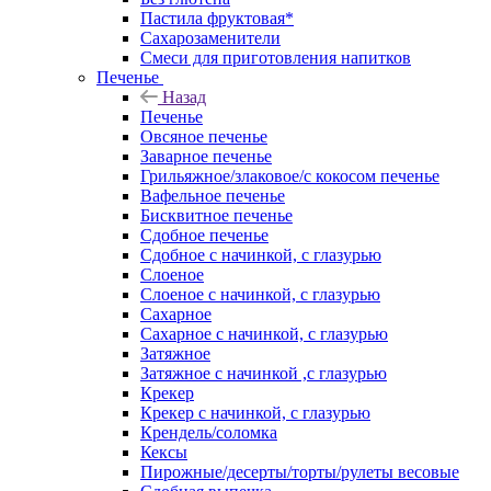
Пастила фруктовая*
Сахарозаменители
Смеси для приготовления напитков
Печенье
Назад
Печенье
Овсяное печенье
Заварное печенье
Грильяжное/злаковое/с кокосом печенье
Вафельное печенье
Бисквитное печенье
Сдобное печенье
Сдобное с начинкой, с глазурью
Слоеное
Слоеное с начинкой, с глазурью
Сахарное
Сахарное с начинкой, с глазурью
Затяжное
Затяжное с начинкой ,с глазурью
Крекер
Крекер с начинкой, с глазурью
Крендель/соломка
Кексы
Пирожные/десерты/торты/рулеты весовые