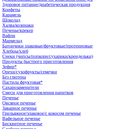
Здоровое питание/диабетическая продукция
Конфеты
Карамель
Шоколад
Халва/козинаки
Печенье/крекер
Вафли
Мармелад
Батончики злаковые/фруктовые/протеиновые
Хлебцы/хлеб
Снеки (чипсы/попкорн/сухарики/крендельки)
Продукты быстрого приготовления
Зефир*
Орехи/сухофрукты/семечки
Без глютена
Пастила фруктовая*
Сахарозаменители
Смеси для приготовления напитков
Печенье
Овсяное печенье
Заварное печенье
Грильяжное/злаковое/с кокосом печенье
Вафельное печенье
Бисквитное печенье
Сдобное печенье