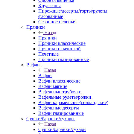
Сдобная выпечка
Круассаны
Пирожные/десерты/торты/рулеты
фасованные
Сезонное печенье
Пряники
Назад
Пряники
Пряники классические
Пряники с начинкой
Печатные
Пряники глазированные
Вафли
Назад
Вафли
Вафли классические
Вафли мягкие
Вафельные трубочки
Вафельные рулеты/рожки
Вафли карамельные(голландские)
Вафельные десерты
Вафли глазированные
Сушки/баранки/сухари
Назад
Сушки/баранки/сухари