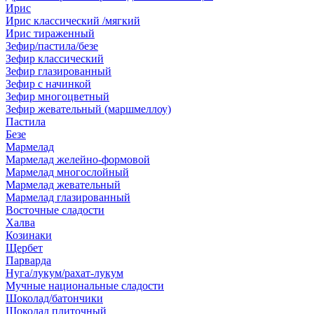
Ирис
Ирис классический /мягкий
Ирис тираженный
Зефир/пастила/безе
Зефир классический
Зефир глазированный
Зефир с начинкой
Зефир многоцветный
Зефир жевательный (маршмеллоу)
Пастила
Безе
Мармелад
Мармелад желейно-формовой
Мармелад многослойный
Мармелад жевательный
Мармелад глазированный
Восточные сладости
Халва
Козинаки
Щербет
Парварда
Нуга/лукум/рахат-лукум
Мучные национальные сладости
Шоколад/батончики
Шоколад плиточный