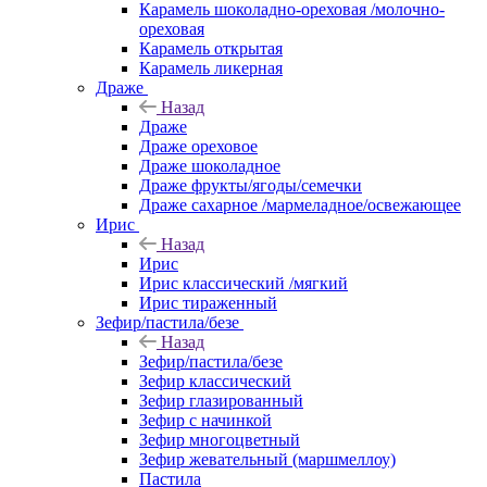
Карамель шоколадно-ореховая /молочно-
ореховая
Карамель открытая
Карамель ликерная
Драже
Назад
Драже
Драже ореховое
Драже шоколадное
Драже фрукты/ягоды/семечки
Драже сахарное /мармеладное/освежающее
Ирис
Назад
Ирис
Ирис классический /мягкий
Ирис тираженный
Зефир/пастила/безе
Назад
Зефир/пастила/безе
Зефир классический
Зефир глазированный
Зефир с начинкой
Зефир многоцветный
Зефир жевательный (маршмеллоу)
Пастила