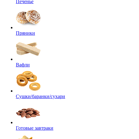
Печенье
Пряники
Вафли
Сушки/баранки/сухари
Готовые завтраки