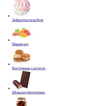
Зефир/пастила/безе
Мармелад
Восточные сладости
Шоколад/батончики