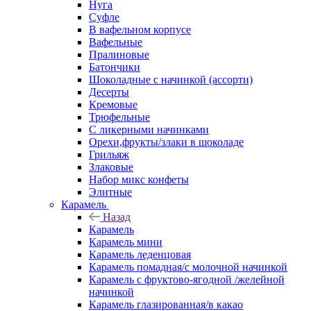
Нуга
Суфле
В вафельном корпусе
Вафельные
Пралиновые
Батончики
Шоколадные с начинкой (ассорти)
Десерты
Кремовые
Трюфельные
С ликерными начинками
Орехи,фрукты/злаки в шоколаде
Грильяж
Злаковые
Набор микс конфеты
Элитные
Карамель
Назад
Карамель
Карамель мини
Карамель леденцовая
Карамель помадная/с молочной начинкой
Карамель с фруктово-ягодной /желейной
начинкой
Карамель глазированная/в какао