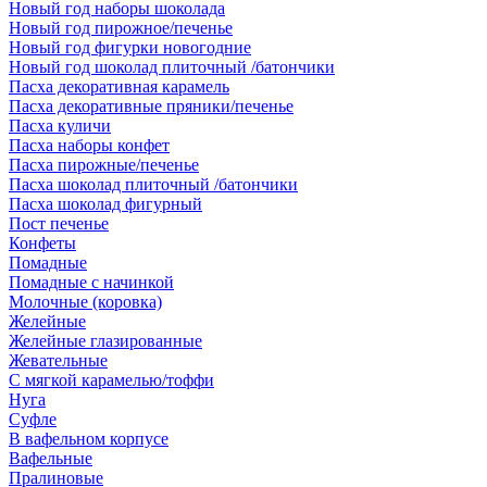
Новый год наборы шоколада
Новый год пирожное/печенье
Новый год фигурки новогодние
Новый год шоколад плиточный /батончики
Пасха декоративная карамель
Пасха декоративные пряники/печенье
Пасха куличи
Пасха наборы конфет
Пасха пирожные/печенье
Пасха шоколад плиточный /батончики
Пасха шоколад фигурный
Пост печенье
Конфеты
Помадные
Помадные с начинкой
Молочные (коровка)
Желейные
Желейные глазированные
Жевательные
С мягкой карамелью/тоффи
Нуга
Суфле
В вафельном корпусе
Вафельные
Пралиновые