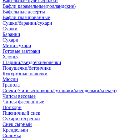
Вафельные рулеты/рожки
Вафли карамельные(голландские)
Вафельные десерты
Вафли глазированные
Сушки/баранки/сухари
Сушки
Баранки
Сухари
Мини сухари
Готовые завтраки
Хлопья
Шарики/звездочки/колечки
Подушечки/батончики
Кукурузные палочки
Мюсли
Гранола
Снеки (чипсы/попкорн/сухарики/крендельки/крекер)
Чипсы весовые
Чипсы фасованные
Попкорн
Пшеничный снек
Сухарики/гренки
Снек сырный
Крендельки
Соломка