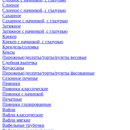
Слоеное
Слоеное с начинкой, с глазурью
Сахарное
Сахарное с начинкой, с глазурью
Затяжное
Затяжное с начинкой ,с глазурью
Крекер
Крекер с начинкой, с глазурью
Крендель/соломка
Кексы
Пирожные/десерты/торты/рулеты весовые
Сдобная выпечка
Круассаны
Пирожные/десерты/торты/рулеты фасованные
Сезонное печенье
Пряники
Пряники классические
Пряники с начинкой
Печатные
Пряники глазированные
Вафли
Вафли классические
Вафли мягкие
Вафельные трубочки