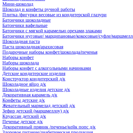
Мини-шоколад
Шоколад и конфеты ручной работы
Плитка /фигурки весовые из кондитерской глазури
Батончики шоколадные
Батончики вафельные
Батончики с мягкой карамелью орехами,злаками
Батончики нуговые/ марципановые/кокосовые/суфле/маршмелл
Шоколадная паста
Паста шоколадная/арахисовая
Подарочные наборы конфет/шоколада/печенья
Наборы конфет
Наборы шоколада
Наборы конфет с алкогольными начинками
Детские кондитерские изделия
Конструктор кондитерский д/к
Шоколадное яйцо д/к
Шоколадные изделия детские д/к
Декоративная карамель д/к
Конфеты детские д/к
Жевательный мармелад детский д/к
Зефир детский (маршмеллоу) д/к
Круассан детский д/к
Печенье детское д/к
Декоративный пряник /печенье/кейк попс д/к
Здоровое питание/диабетическая продукция