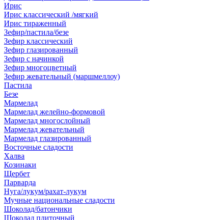
Ирис
Ирис классический /мягкий
Ирис тираженный
Зефир/пастила/безе
Зефир классический
Зефир глазированный
Зефир с начинкой
Зефир многоцветный
Зефир жевательный (маршмеллоу)
Пастила
Безе
Мармелад
Мармелад желейно-формовой
Мармелад многослойный
Мармелад жевательный
Мармелад глазированный
Восточные сладости
Халва
Козинаки
Щербет
Парварда
Нуга/лукум/рахат-лукум
Мучные национальные сладости
Шоколад/батончики
Шоколад плиточный