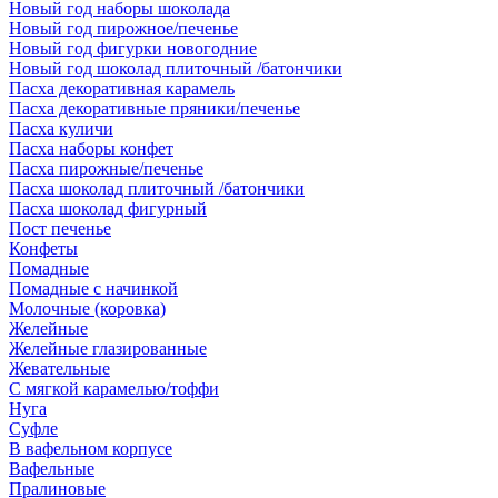
Новый год наборы шоколада
Новый год пирожное/печенье
Новый год фигурки новогодние
Новый год шоколад плиточный /батончики
Пасха декоративная карамель
Пасха декоративные пряники/печенье
Пасха куличи
Пасха наборы конфет
Пасха пирожные/печенье
Пасха шоколад плиточный /батончики
Пасха шоколад фигурный
Пост печенье
Конфеты
Помадные
Помадные с начинкой
Молочные (коровка)
Желейные
Желейные глазированные
Жевательные
С мягкой карамелью/тоффи
Нуга
Суфле
В вафельном корпусе
Вафельные
Пралиновые