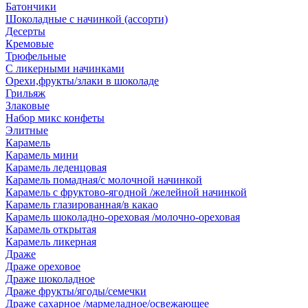
Батончики
Шоколадные с начинкой (ассорти)
Десерты
Кремовые
Трюфельные
С ликерными начинками
Орехи,фрукты/злаки в шоколаде
Грильяж
Злаковые
Набор микс конфеты
Элитные
Карамель
Карамель мини
Карамель леденцовая
Карамель помадная/с молочной начинкой
Карамель с фруктово-ягодной /желейной начинкой
Карамель глазированная/в какао
Карамель шоколадно-ореховая /молочно-ореховая
Карамель открытая
Карамель ликерная
Драже
Драже ореховое
Драже шоколадное
Драже фрукты/ягоды/семечки
Драже сахарное /мармеладное/освежающее