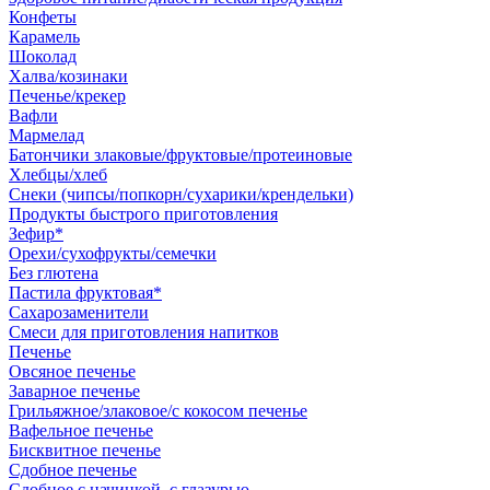
Конфеты
Карамель
Шоколад
Халва/козинаки
Печенье/крекер
Вафли
Мармелад
Батончики злаковые/фруктовые/протеиновые
Хлебцы/хлеб
Снеки (чипсы/попкорн/сухарики/крендельки)
Продукты быстрого приготовления
Зефир*
Орехи/сухофрукты/семечки
Без глютена
Пастила фруктовая*
Сахарозаменители
Смеси для приготовления напитков
Печенье
Овсяное печенье
Заварное печенье
Грильяжное/злаковое/с кокосом печенье
Вафельное печенье
Бисквитное печенье
Сдобное печенье
Сдобное с начинкой, с глазурью