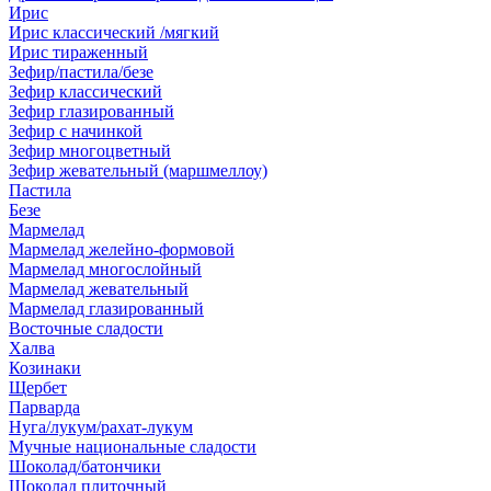
Ирис
Ирис классический /мягкий
Ирис тираженный
Зефир/пастила/безе
Зефир классический
Зефир глазированный
Зефир с начинкой
Зефир многоцветный
Зефир жевательный (маршмеллоу)
Пастила
Безе
Мармелад
Мармелад желейно-формовой
Мармелад многослойный
Мармелад жевательный
Мармелад глазированный
Восточные сладости
Халва
Козинаки
Щербет
Парварда
Нуга/лукум/рахат-лукум
Мучные национальные сладости
Шоколад/батончики
Шоколад плиточный