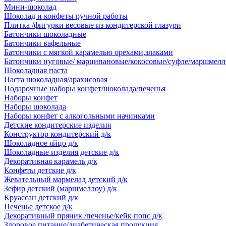
Мини-шоколад
Шоколад и конфеты ручной работы
Плитка /фигурки весовые из кондитерской глазури
Батончики шоколадные
Батончики вафельные
Батончики с мягкой карамелью орехами,злаками
Батончики нуговые/ марципановые/кокосовые/суфле/маршмелл
Шоколадная паста
Паста шоколадная/арахисовая
Подарочные наборы конфет/шоколада/печенья
Наборы конфет
Наборы шоколада
Наборы конфет с алкогольными начинками
Детские кондитерские изделия
Конструктор кондитерский д/к
Шоколадное яйцо д/к
Шоколадные изделия детские д/к
Декоративная карамель д/к
Конфеты детские д/к
Жевательный мармелад детский д/к
Зефир детский (маршмеллоу) д/к
Круассан детский д/к
Печенье детское д/к
Декоративный пряник /печенье/кейк попс д/к
Здоровое питание/диабетическая продукция