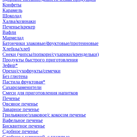
Конфеты
Карамель
Шоколад
Халва/козинаки
Печенье/крекер
Вафли
Мармелад
Батончики злаковые/фруктовые/протеиновые
Хлебцы/хлеб
Снеки (чипсы/попкорн/сухарики/крендельки)
Продукты быстрого приготовления
Зефир*
Орехи/сухофрукты/семечки
Без глютена
Пастила фруктовая*
Сахарозаменители
Смеси для приготовления напитков
Печенье
Овсяное печенье
Заварное печенье
Грильяжное/злаковое/с кокосом печенье
Вафельное печенье
Бисквитное печенье
Сдобное печенье
Сдобное с начинкой, с глазурью