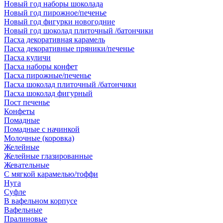
Новый год наборы шоколада
Новый год пирожное/печенье
Новый год фигурки новогодние
Новый год шоколад плиточный /батончики
Пасха декоративная карамель
Пасха декоративные пряники/печенье
Пасха куличи
Пасха наборы конфет
Пасха пирожные/печенье
Пасха шоколад плиточный /батончики
Пасха шоколад фигурный
Пост печенье
Конфеты
Помадные
Помадные с начинкой
Молочные (коровка)
Желейные
Желейные глазированные
Жевательные
С мягкой карамелью/тоффи
Нуга
Суфле
В вафельном корпусе
Вафельные
Пралиновые