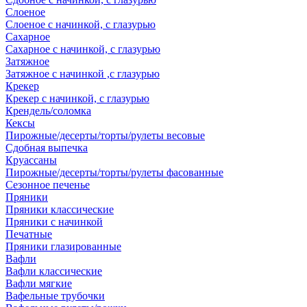
Слоеное
Слоеное с начинкой, с глазурью
Сахарное
Сахарное с начинкой, с глазурью
Затяжное
Затяжное с начинкой ,с глазурью
Крекер
Крекер с начинкой, с глазурью
Крендель/соломка
Кексы
Пирожные/десерты/торты/рулеты весовые
Сдобная выпечка
Круассаны
Пирожные/десерты/торты/рулеты фасованные
Сезонное печенье
Пряники
Пряники классические
Пряники с начинкой
Печатные
Пряники глазированные
Вафли
Вафли классические
Вафли мягкие
Вафельные трубочки