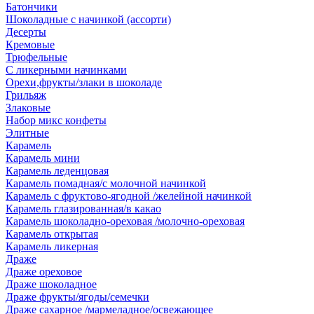
Батончики
Шоколадные с начинкой (ассорти)
Десерты
Кремовые
Трюфельные
С ликерными начинками
Орехи,фрукты/злаки в шоколаде
Грильяж
Злаковые
Набор микс конфеты
Элитные
Карамель
Карамель мини
Карамель леденцовая
Карамель помадная/с молочной начинкой
Карамель с фруктово-ягодной /желейной начинкой
Карамель глазированная/в какао
Карамель шоколадно-ореховая /молочно-ореховая
Карамель открытая
Карамель ликерная
Драже
Драже ореховое
Драже шоколадное
Драже фрукты/ягоды/семечки
Драже сахарное /мармеладное/освежающее