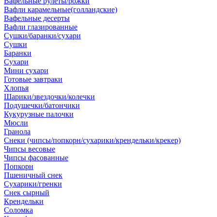
Вафельные рулеты/рожки
Вафли карамельные(голландские)
Вафельные десерты
Вафли глазированные
Сушки/баранки/сухари
Сушки
Баранки
Сухари
Мини сухари
Готовые завтраки
Хлопья
Шарики/звездочки/колечки
Подушечки/батончики
Кукурузные палочки
Мюсли
Гранола
Снеки (чипсы/попкорн/сухарики/крендельки/крекер)
Чипсы весовые
Чипсы фасованные
Попкорн
Пшеничный снек
Сухарики/гренки
Снек сырный
Крендельки
Соломка