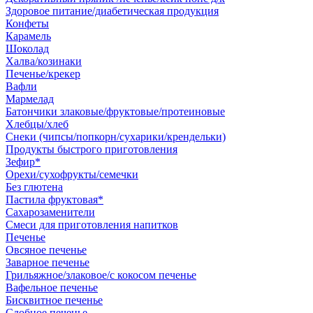
Здоровое питание/диабетическая продукция
Конфеты
Карамель
Шоколад
Халва/козинаки
Печенье/крекер
Вафли
Мармелад
Батончики злаковые/фруктовые/протеиновые
Хлебцы/хлеб
Снеки (чипсы/попкорн/сухарики/крендельки)
Продукты быстрого приготовления
Зефир*
Орехи/сухофрукты/семечки
Без глютена
Пастила фруктовая*
Сахарозаменители
Смеси для приготовления напитков
Печенье
Овсяное печенье
Заварное печенье
Грильяжное/злаковое/с кокосом печенье
Вафельное печенье
Бисквитное печенье
Сдобное печенье