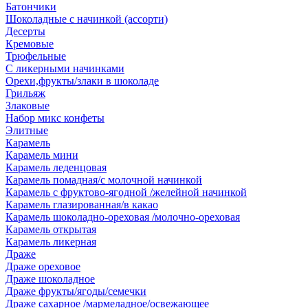
Батончики
Шоколадные с начинкой (ассорти)
Десерты
Кремовые
Трюфельные
С ликерными начинками
Орехи,фрукты/злаки в шоколаде
Грильяж
Злаковые
Набор микс конфеты
Элитные
Карамель
Карамель мини
Карамель леденцовая
Карамель помадная/с молочной начинкой
Карамель с фруктово-ягодной /желейной начинкой
Карамель глазированная/в какао
Карамель шоколадно-ореховая /молочно-ореховая
Карамель открытая
Карамель ликерная
Драже
Драже ореховое
Драже шоколадное
Драже фрукты/ягоды/семечки
Драже сахарное /мармеладное/освежающее