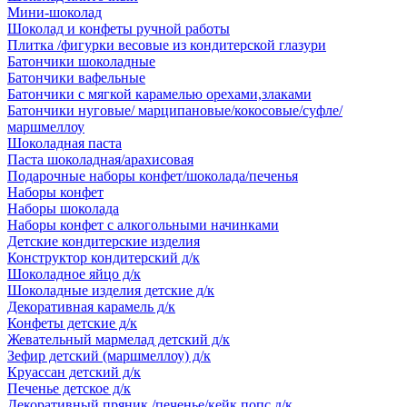
Мини-шоколад
Шоколад и конфеты ручной работы
Плитка /фигурки весовые из кондитерской глазури
Батончики шоколадные
Батончики вафельные
Батончики с мягкой карамелью орехами,злаками
Батончики нуговые/ марципановые/кокосовые/суфле/
маршмеллоу
Шоколадная паста
Паста шоколадная/арахисовая
Подарочные наборы конфет/шоколада/печенья
Наборы конфет
Наборы шоколада
Наборы конфет с алкогольными начинками
Детские кондитерские изделия
Конструктор кондитерский д/к
Шоколадное яйцо д/к
Шоколадные изделия детские д/к
Декоративная карамель д/к
Конфеты детские д/к
Жевательный мармелад детский д/к
Зефир детский (маршмеллоу) д/к
Круассан детский д/к
Печенье детское д/к
Декоративный пряник /печенье/кейк попс д/к