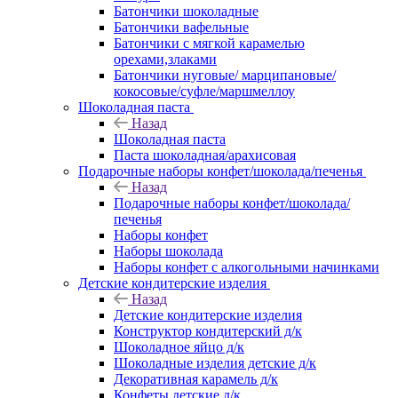
Батончики шоколадные
Батончики вафельные
Батончики с мягкой карамелью
орехами,злаками
Батончики нуговые/ марципановые/
кокосовые/суфле/маршмеллоу
Шоколадная паста
Назад
Шоколадная паста
Паста шоколадная/арахисовая
Подарочные наборы конфет/шоколада/печенья
Назад
Подарочные наборы конфет/шоколада/
печенья
Наборы конфет
Наборы шоколада
Наборы конфет с алкогольными начинками
Детские кондитерские изделия
Назад
Детские кондитерские изделия
Конструктор кондитерский д/к
Шоколадное яйцо д/к
Шоколадные изделия детские д/к
Декоративная карамель д/к
Конфеты детские д/к