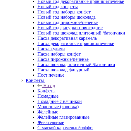
Новый год декоративные пряники/печенье
Новый год конфеты
Новый год наборы конфет
Новый год наборы шоколада
Новый год пирожное/печенье
Новый год фигурки новогодние
Новый год шоколад плиточный /батончики
Пасха декоративная карамель
Пасха декоративные пряники/печенье
Пасха куличи
Пасха наборы конфет
Пасха пирожные/печенье
Пасха шоколад плиточный /батончики
Пасха шоколад фигурный
Пост печенье
Конфеты
Назад
Конфеты
Помадные
Помадные с начинкой
Молочные (коровка)
Желейные
Желейные глазированные
Жевательные
С мягкой карамелью/тоффи