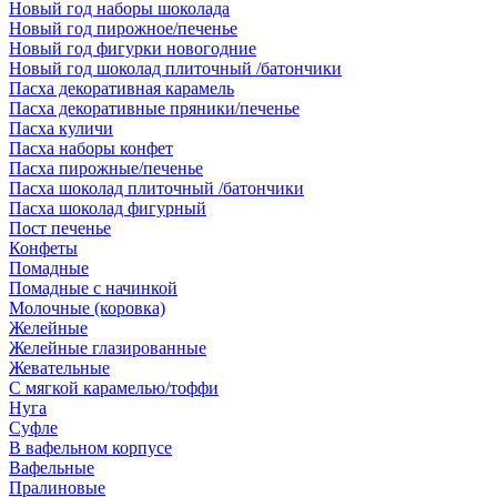
Новый год наборы шоколада
Новый год пирожное/печенье
Новый год фигурки новогодние
Новый год шоколад плиточный /батончики
Пасха декоративная карамель
Пасха декоративные пряники/печенье
Пасха куличи
Пасха наборы конфет
Пасха пирожные/печенье
Пасха шоколад плиточный /батончики
Пасха шоколад фигурный
Пост печенье
Конфеты
Помадные
Помадные с начинкой
Молочные (коровка)
Желейные
Желейные глазированные
Жевательные
С мягкой карамелью/тоффи
Нуга
Суфле
В вафельном корпусе
Вафельные
Пралиновые