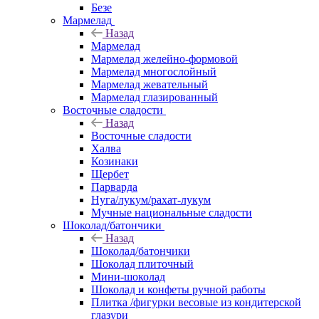
Безе
Мармелад
Назад
Мармелад
Мармелад желейно-формовой
Мармелад многослойный
Мармелад жевательный
Мармелад глазированный
Восточные сладости
Назад
Восточные сладости
Халва
Козинаки
Щербет
Парварда
Нуга/лукум/рахат-лукум
Мучные национальные сладости
Шоколад/батончики
Назад
Шоколад/батончики
Шоколад плиточный
Мини-шоколад
Шоколад и конфеты ручной работы
Плитка /фигурки весовые из кондитерской
глазури