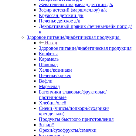
Жевательный мармелад детский д/к
Зефир детский (маршмеллоу) д/к
Круассан детский д/к
Печенье детское д/к
Декоративный пряник /печенье/кейк попс д/
к
Здоровое питание/диабетическая продукция
Назад
Здоровое питание/диабетическая продукция
Конфеты
Карамель
Шоколад
Халва/козинаки
Печенье/крекер
Вафли
Мармелад
Батончики злаковые/фруктовые/
протеиновые
Хлебцы/хлеб
Снеки (чипсы/попкорн/сухарики/
крендельки)
Продукты быстрого приготовления
Зефир*
Орехи/сухофрукты/семечки
Без глютена