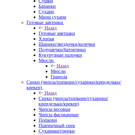
Сушки
Баранки
Сухари
Мини сухари
Готовые завтраки
Назад
Готовые завтраки
Хлопья
Шарики/звездочки/колечки
Подушечки/батончики
Кукурузные палочки
Мюсли
Назад
Мюсли
Гранола
Снеки (чипсы/попкорн/сухарики/крендельки/
крекер)
Назад
Снеки (чипсы/попкорн/сухарики/
крендельки/крекер)
Чипсы весовые
Чипсы фасованные
Попкорн
Пшеничный снек
Сухарики/гренки