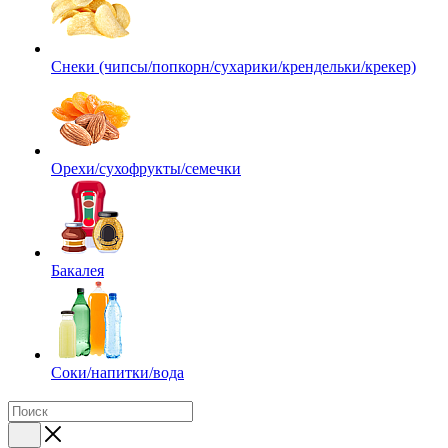
Снеки (чипсы/попкорн/сухарики/крендельки/крекер)
Орехи/сухофрукты/семечки
Бакалея
Соки/напитки/вода