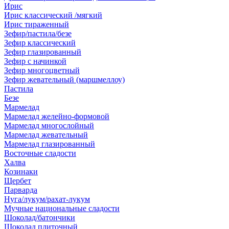
Ирис
Ирис классический /мягкий
Ирис тираженный
Зефир/пастила/безе
Зефир классический
Зефир глазированный
Зефир с начинкой
Зефир многоцветный
Зефир жевательный (маршмеллоу)
Пастила
Безе
Мармелад
Мармелад желейно-формовой
Мармелад многослойный
Мармелад жевательный
Мармелад глазированный
Восточные сладости
Халва
Козинаки
Щербет
Парварда
Нуга/лукум/рахат-лукум
Мучные национальные сладости
Шоколад/батончики
Шоколад плиточный