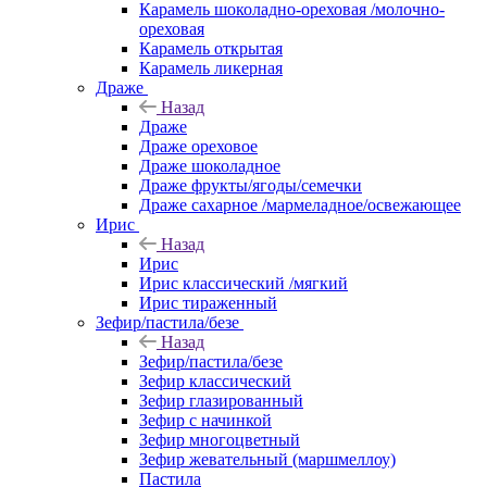
Карамель шоколадно-ореховая /молочно-
ореховая
Карамель открытая
Карамель ликерная
Драже
Назад
Драже
Драже ореховое
Драже шоколадное
Драже фрукты/ягоды/семечки
Драже сахарное /мармеладное/освежающее
Ирис
Назад
Ирис
Ирис классический /мягкий
Ирис тираженный
Зефир/пастила/безе
Назад
Зефир/пастила/безе
Зефир классический
Зефир глазированный
Зефир с начинкой
Зефир многоцветный
Зефир жевательный (маршмеллоу)
Пастила