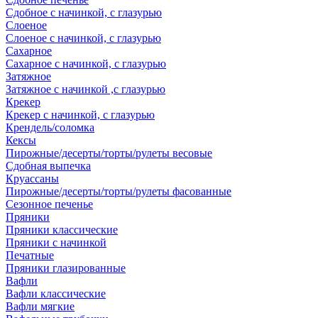
Сдобное с начинкой, с глазурью
Слоеное
Слоеное с начинкой, с глазурью
Сахарное
Сахарное с начинкой, с глазурью
Затяжное
Затяжное с начинкой ,с глазурью
Крекер
Крекер с начинкой, с глазурью
Крендель/соломка
Кексы
Пирожные/десерты/торты/рулеты весовые
Сдобная выпечка
Круассаны
Пирожные/десерты/торты/рулеты фасованные
Сезонное печенье
Пряники
Пряники классические
Пряники с начинкой
Печатные
Пряники глазированные
Вафли
Вафли классические
Вафли мягкие