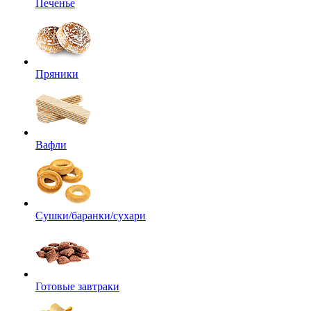
Печенье
Пряники
Вафли
Сушки/баранки/сухари
Готовые завтраки