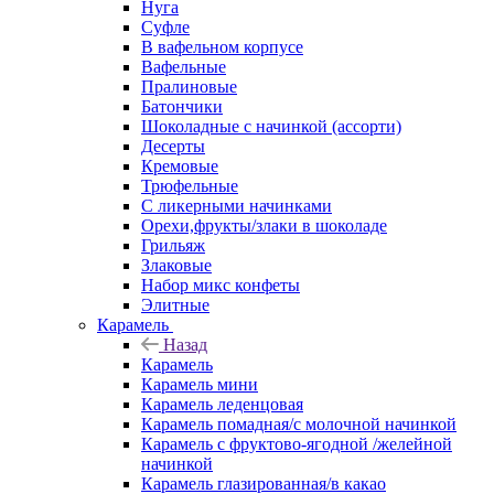
Нуга
Суфле
В вафельном корпусе
Вафельные
Пралиновые
Батончики
Шоколадные с начинкой (ассорти)
Десерты
Кремовые
Трюфельные
С ликерными начинками
Орехи,фрукты/злаки в шоколаде
Грильяж
Злаковые
Набор микс конфеты
Элитные
Карамель
Назад
Карамель
Карамель мини
Карамель леденцовая
Карамель помадная/с молочной начинкой
Карамель с фруктово-ягодной /желейной
начинкой
Карамель глазированная/в какао