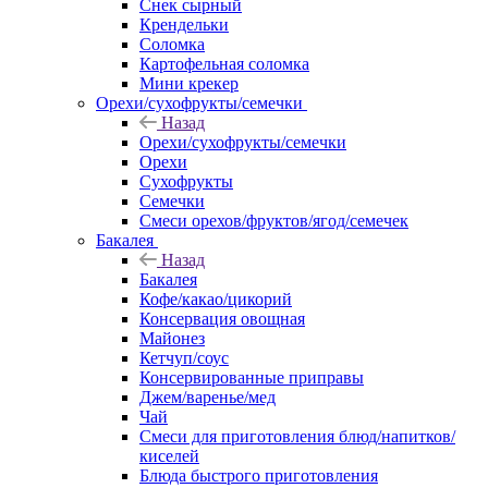
Снек сырный
Крендельки
Соломка
Картофельная соломка
Мини крекер
Орехи/сухофрукты/семечки
Назад
Орехи/сухофрукты/семечки
Орехи
Сухофрукты
Семечки
Смеси орехов/фруктов/ягод/семечек
Бакалея
Назад
Бакалея
Кофе/какао/цикорий
Консервация овощная
Майонез
Кетчуп/соус
Консервированные приправы
Джем/варенье/мед
Чай
Смеси для приготовления блюд/напитков/
киселей
Блюда быстрого приготовления