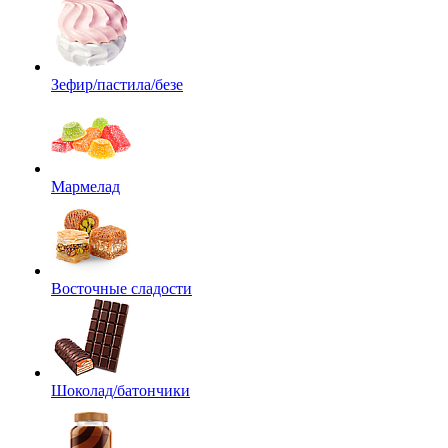
Зефир/пастила/безе
Мармелад
Восточные сладости
Шоколад/батончики