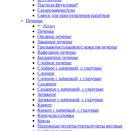
Пастила фруктовая*
Сахарозаменители
Смеси для приготовления напитков
Печенье
Назад
Печенье
Овсяное печенье
Заварное печенье
Грильяжное/злаковое/с кокосом печенье
Вафельное печенье
Бисквитное печенье
Сдобное печенье
Сдобное с начинкой, с глазурью
Слоеное
Слоеное с начинкой, с глазурью
Сахарное
Сахарное с начинкой, с глазурью
Затяжное
Затяжное с начинкой ,с глазурью
Крекер
Крекер с начинкой, с глазурью
Крендель/соломка
Кексы
Пирожные/десерты/торты/рулеты весовые