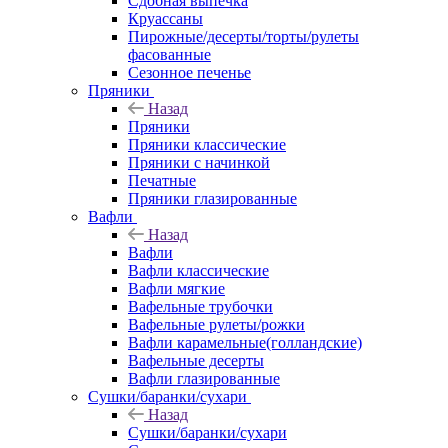
Сдобная выпечка
Круассаны
Пирожные/десерты/торты/рулеты
фасованные
Сезонное печенье
Пряники
Назад
Пряники
Пряники классические
Пряники с начинкой
Печатные
Пряники глазированные
Вафли
Назад
Вафли
Вафли классические
Вафли мягкие
Вафельные трубочки
Вафельные рулеты/рожки
Вафли карамельные(голландские)
Вафельные десерты
Вафли глазированные
Сушки/баранки/сухари
Назад
Сушки/баранки/сухари