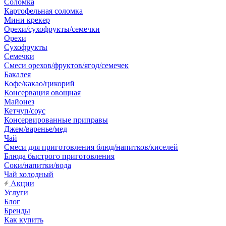
Соломка
Картофельная соломка
Мини крекер
Орехи/сухофрукты/семечки
Орехи
Сухофрукты
Семечки
Смеси орехов/фруктов/ягод/семечек
Бакалея
Кофе/какао/цикорий
Консервация овощная
Майонез
Кетчуп/соус
Консервированные приправы
Джем/варенье/мед
Чай
Смеси для приготовления блюд/напитков/киселей
Блюда быстрого приготовления
Соки/напитки/вода
Чай холодный
Акции
Услуги
Блог
Бренды
Как купить