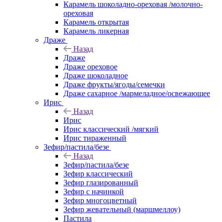
Карамель шоколадно-ореховая /молочно-
ореховая
Карамель открытая
Карамель ликерная
Драже
Назад
Драже
Драже ореховое
Драже шоколадное
Драже фрукты/ягоды/семечки
Драже сахарное /мармеладное/освежающее
Ирис
Назад
Ирис
Ирис классический /мягкий
Ирис тираженный
Зефир/пастила/безе
Назад
Зефир/пастила/безе
Зефир классический
Зефир глазированный
Зефир с начинкой
Зефир многоцветный
Зефир жевательный (маршмеллоу)
Пастила