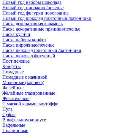
Новый год наборы шоколада
Новый год пирожное/печенье
Новый год фигурки новогодние
Новый год шоколад плиточный /батончики
Пасха декоративная карамель
Пасха декоративные пряники/печенье
Пасха куличи
Пасха наборы конфет
Пасха пирожные/печенье
Пасха шоколад плиточный /батончики
Пасха шоколад фигурный
Пост печенье
Конфеты
Помадные
Помадные с начинкой
Молочные (коровка)
Желейные
Желейные глазированные
Жевательные
С мягкой карамелью/тоффи
Нуга
Суфле
В вафельном корпусе
Вафельные
Пралиновые