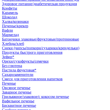
Здоровое питание/диабетическая продукция
Конфеты
Карамель
Шоколад
Халва/козинаки
Печенье/крекер
Вафли
Мармелад
Батончики злаковые/фруктовые/протеиновые
Хлебцы/хлеб
Снеки (чипсы/попкорн/сухарики/крендельки)
Продукты быстрого приготовления
Зефир*
Орехи/сухофрукты/семечки
Без глютена
Пастила фруктовая*
Сахарозаменители
Смеси для приготовления напитков
Печенье
Овсяное печенье
Заварное печенье
Грильяжное/злаковое/с кокосом печенье
Вафельное печенье
Бисквитное печенье
Сдобное печенье