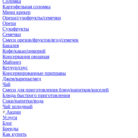
Соломка
Картофельная соломка
Мини крекер
Орехи/сухофрукты/семечки
Орехи
Сухофрукты
Семечки
Смеси орехов/фруктов/ягод/семечек
Бакалея
Кофе/какао/цикорий
Консервация овощная
Майонез
Кетчуп/соус
Консервированные приправы
Джем/варенье/мед
Чай
Смеси для приготовления блюд/напитков/киселей
Блюда быстрого приготовления
Соки/напитки/вода
Чай холодный
Акции
Услуги
Блог
Бренды
Как купить