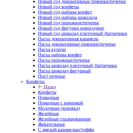
Новый год декоративные пряники/печенье
Новый год конфеты
Новый год наборы конфет
Новый год наборы шоколада
Новый год пирожное/печенье
Новый год фигурки новогодние
Новый год шоколад плиточный /батончики
Пасха декоративная карамель
Пасха декоративные пряники/печенье
Пасха куличи
Пасха наборы конфет
Пасха пирожные/печенье
Пасха шоколад плиточный /батончики
Пасха шоколад фигурный
Пост печенье
Конфеты
Назад
Конфеты
Помадные
Помадные с начинкой
Молочные (коровка)
Желейные
Желейные глазированные
Жевательные
С мягкой карамелью/тоффи