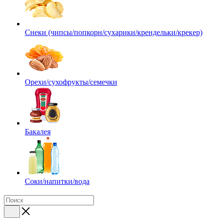
Снеки (чипсы/попкорн/сухарики/крендельки/крекер)
Орехи/сухофрукты/семечки
Бакалея
Соки/напитки/вода