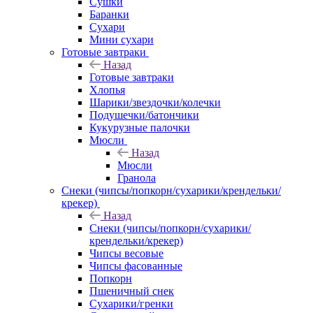
Сушки
Баранки
Сухари
Мини сухари
Готовые завтраки
Назад
Готовые завтраки
Хлопья
Шарики/звездочки/колечки
Подушечки/батончики
Кукурузные палочки
Мюсли
Назад
Мюсли
Гранола
Снеки (чипсы/попкорн/сухарики/крендельки/
крекер)
Назад
Снеки (чипсы/попкорн/сухарики/
крендельки/крекер)
Чипсы весовые
Чипсы фасованные
Попкорн
Пшеничный снек
Сухарики/гренки