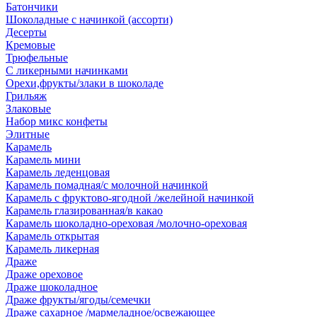
Батончики
Шоколадные с начинкой (ассорти)
Десерты
Кремовые
Трюфельные
С ликерными начинками
Орехи,фрукты/злаки в шоколаде
Грильяж
Злаковые
Набор микс конфеты
Элитные
Карамель
Карамель мини
Карамель леденцовая
Карамель помадная/с молочной начинкой
Карамель с фруктово-ягодной /желейной начинкой
Карамель глазированная/в какао
Карамель шоколадно-ореховая /молочно-ореховая
Карамель открытая
Карамель ликерная
Драже
Драже ореховое
Драже шоколадное
Драже фрукты/ягоды/семечки
Драже сахарное /мармеладное/освежающее