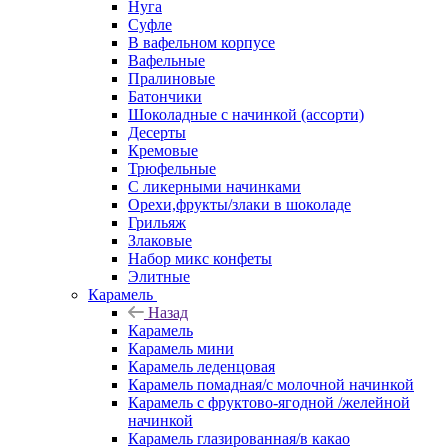
Нуга
Суфле
В вафельном корпусе
Вафельные
Пралиновые
Батончики
Шоколадные с начинкой (ассорти)
Десерты
Кремовые
Трюфельные
С ликерными начинками
Орехи,фрукты/злаки в шоколаде
Грильяж
Злаковые
Набор микс конфеты
Элитные
Карамель
Назад
Карамель
Карамель мини
Карамель леденцовая
Карамель помадная/с молочной начинкой
Карамель с фруктово-ягодной /желейной
начинкой
Карамель глазированная/в какао