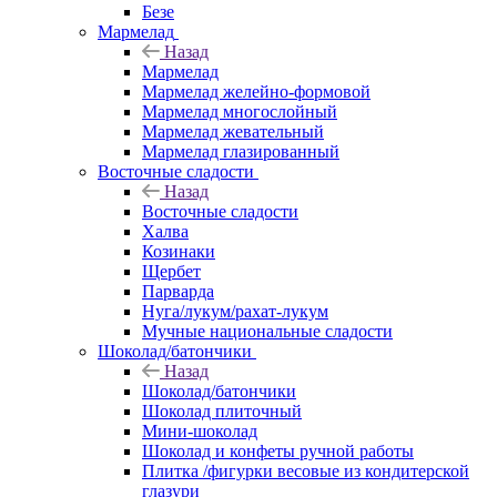
Безе
Мармелад
Назад
Мармелад
Мармелад желейно-формовой
Мармелад многослойный
Мармелад жевательный
Мармелад глазированный
Восточные сладости
Назад
Восточные сладости
Халва
Козинаки
Щербет
Парварда
Нуга/лукум/рахат-лукум
Мучные национальные сладости
Шоколад/батончики
Назад
Шоколад/батончики
Шоколад плиточный
Мини-шоколад
Шоколад и конфеты ручной работы
Плитка /фигурки весовые из кондитерской
глазури