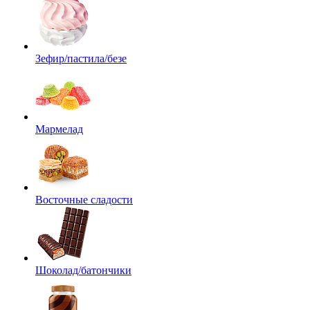
Зефир/пастила/безе
Мармелад
Восточные сладости
Шоколад/батончики