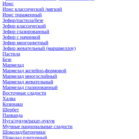
Ирис
Ирис классический /мягкий
Ирис тираженный
Зефир/пастила/безе
Зефир классический
Зефир глазированный
Зефир с начинкой
Зефир многоцветный
Зефир жевательный (маршмеллоу)
Пастила
Безе
Мармелад
Мармелад желейно-формовой
Мармелад многослойный
Мармелад жевательный
Мармелад глазированный
Восточные сладости
Халва
Козинаки
Щербет
Парварда
Нуга/лукум/рахат-лукум
Мучные национальные сладости
Шоколад/батончики
Шоколад плиточный