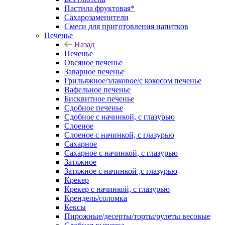
Пастила фруктовая*
Сахарозаменители
Смеси для приготовления напитков
Печенье
Назад
Печенье
Овсяное печенье
Заварное печенье
Грильяжное/злаковое/с кокосом печенье
Вафельное печенье
Бисквитное печенье
Сдобное печенье
Сдобное с начинкой, с глазурью
Слоеное
Слоеное с начинкой, с глазурью
Сахарное
Сахарное с начинкой, с глазурью
Затяжное
Затяжное с начинкой ,с глазурью
Крекер
Крекер с начинкой, с глазурью
Крендель/соломка
Кексы
Пирожные/десерты/торты/рулеты весовые