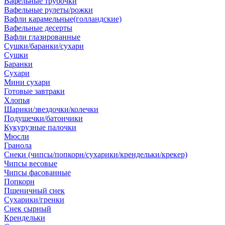
Вафельные трубочки
Вафельные рулеты/рожки
Вафли карамельные(голландские)
Вафельные десерты
Вафли глазированные
Сушки/баранки/сухари
Сушки
Баранки
Сухари
Мини сухари
Готовые завтраки
Хлопья
Шарики/звездочки/колечки
Подушечки/батончики
Кукурузные палочки
Мюсли
Гранола
Снеки (чипсы/попкорн/сухарики/крендельки/крекер)
Чипсы весовые
Чипсы фасованные
Попкорн
Пшеничный снек
Сухарики/гренки
Снек сырный
Крендельки