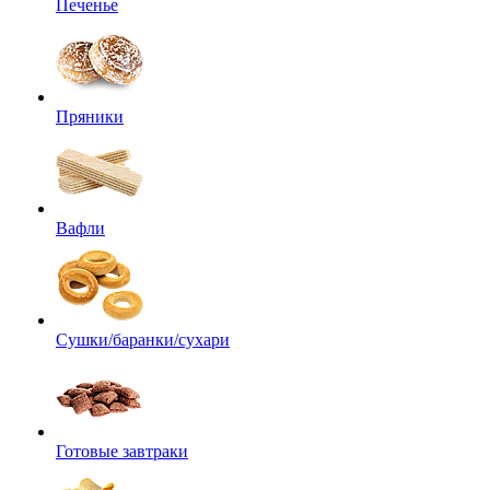
Печенье
Пряники
Вафли
Сушки/баранки/сухари
Готовые завтраки