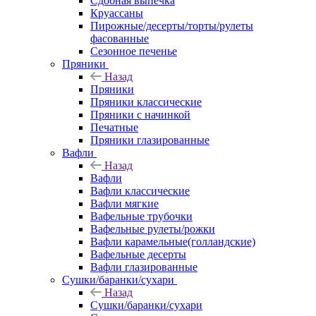
Сдобная выпечка
Круассаны
Пирожные/десерты/торты/рулеты
фасованные
Сезонное печенье
Пряники
Назад
Пряники
Пряники классические
Пряники с начинкой
Печатные
Пряники глазированные
Вафли
Назад
Вафли
Вафли классические
Вафли мягкие
Вафельные трубочки
Вафельные рулеты/рожки
Вафли карамельные(голландские)
Вафельные десерты
Вафли глазированные
Сушки/баранки/сухари
Назад
Сушки/баранки/сухари