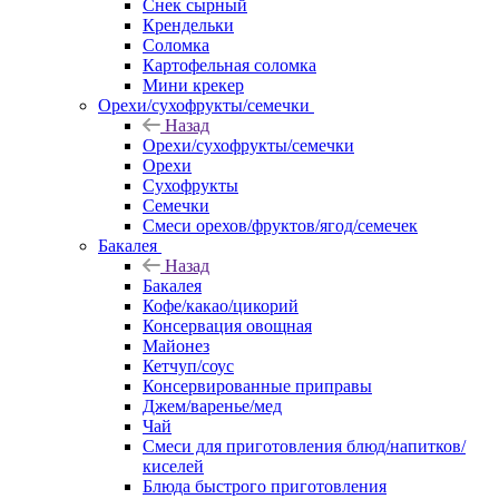
Снек сырный
Крендельки
Соломка
Картофельная соломка
Мини крекер
Орехи/сухофрукты/семечки
Назад
Орехи/сухофрукты/семечки
Орехи
Сухофрукты
Семечки
Смеси орехов/фруктов/ягод/семечек
Бакалея
Назад
Бакалея
Кофе/какао/цикорий
Консервация овощная
Майонез
Кетчуп/соус
Консервированные приправы
Джем/варенье/мед
Чай
Смеси для приготовления блюд/напитков/
киселей
Блюда быстрого приготовления