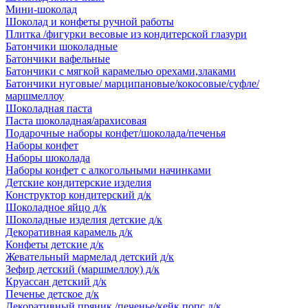
Мини-шоколад
Шоколад и конфеты ручной работы
Плитка /фигурки весовые из кондитерской глазури
Батончики шоколадные
Батончики вафельные
Батончики с мягкой карамелью орехами,злаками
Батончики нуговые/ марципановые/кокосовые/суфле/
маршмеллоу
Шоколадная паста
Паста шоколадная/арахисовая
Подарочные наборы конфет/шоколада/печенья
Наборы конфет
Наборы шоколада
Наборы конфет с алкогольными начинками
Детские кондитерские изделия
Конструктор кондитерский д/к
Шоколадное яйцо д/к
Шоколадные изделия детские д/к
Декоративная карамель д/к
Конфеты детские д/к
Жевательный мармелад детский д/к
Зефир детский (маршмеллоу) д/к
Круассан детский д/к
Печенье детское д/к
Декоративный пряник /печенье/кейк попс д/к