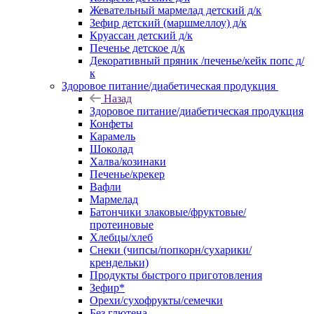
Жевательный мармелад детский д/к
Зефир детский (маршмеллоу) д/к
Круассан детский д/к
Печенье детское д/к
Декоративный пряник /печенье/кейк попс д/
к
Здоровое питание/диабетическая продукция
Назад
Здоровое питание/диабетическая продукция
Конфеты
Карамель
Шоколад
Халва/козинаки
Печенье/крекер
Вафли
Мармелад
Батончики злаковые/фруктовые/
протеиновые
Хлебцы/хлеб
Снеки (чипсы/попкорн/сухарики/
крендельки)
Продукты быстрого приготовления
Зефир*
Орехи/сухофрукты/семечки
Без глютена