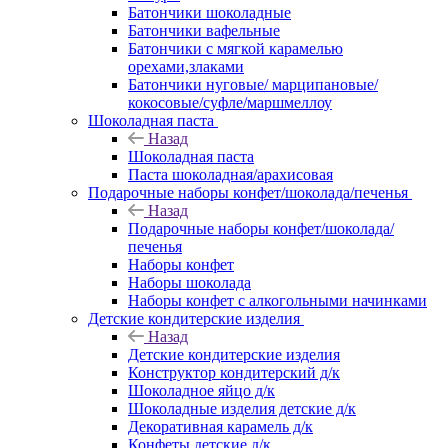
Батончики шоколадные
Батончики вафельные
Батончики с мягкой карамелью
орехами,злаками
Батончики нуговые/ марципановые/
кокосовые/суфле/маршмеллоу
Шоколадная паста
Назад
Шоколадная паста
Паста шоколадная/арахисовая
Подарочные наборы конфет/шоколада/печенья
Назад
Подарочные наборы конфет/шоколада/
печенья
Наборы конфет
Наборы шоколада
Наборы конфет с алкогольными начинками
Детские кондитерские изделия
Назад
Детские кондитерские изделия
Конструктор кондитерский д/к
Шоколадное яйцо д/к
Шоколадные изделия детские д/к
Декоративная карамель д/к
Конфеты детские д/к