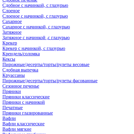
Сдобное с начинкой, с глазурью
Слоеное
Слоеное с начинкой, с глазурью
Сахарное
Сахарное с начинкой, с глазурью
Затяжное
Затяжное с начинкой ,с глазурью
Крекер
Крекер с начинкой, с глазурью
Крендель/соломка
Кексы
Пирожные/десерты/торты/рулеты весовые
Сдобная выпечка
Круассаны
Пирожные/десерты/торты/рулеты фасованные
Сезонное печенье
Пряники
Пряники классические
Пряники с начинкой
Печатные
Пряники глазированные
Вафли
Вафли классические
Вафли мягкие