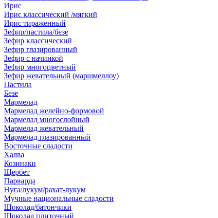
Ирис
Ирис классический /мягкий
Ирис тираженный
Зефир/пастила/безе
Зефир классический
Зефир глазированный
Зефир с начинкой
Зефир многоцветный
Зефир жевательный (маршмеллоу)
Пастила
Безе
Мармелад
Мармелад желейно-формовой
Мармелад многослойный
Мармелад жевательный
Мармелад глазированный
Восточные сладости
Халва
Козинаки
Щербет
Парварда
Нуга/лукум/рахат-лукум
Мучные национальные сладости
Шоколад/батончики
Шоколад плиточный