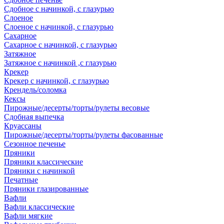
Сдобное с начинкой, с глазурью
Слоеное
Слоеное с начинкой, с глазурью
Сахарное
Сахарное с начинкой, с глазурью
Затяжное
Затяжное с начинкой ,с глазурью
Крекер
Крекер с начинкой, с глазурью
Крендель/соломка
Кексы
Пирожные/десерты/торты/рулеты весовые
Сдобная выпечка
Круассаны
Пирожные/десерты/торты/рулеты фасованные
Сезонное печенье
Пряники
Пряники классические
Пряники с начинкой
Печатные
Пряники глазированные
Вафли
Вафли классические
Вафли мягкие