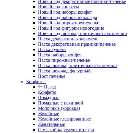
Новый год декоративные пряники/печенье
Новый год конфеты
Новый год наборы конфет
Новый год наборы шоколада
Новый год пирожное/печенье
Новый год фигурки новогодние
Новый год шоколад плиточный /батончики
Пасха декоративная карамель
Пасха декоративные пряники/печенье
Пасха куличи
Пасха наборы конфет
Пасха пирожные/печенье
Пасха шоколад плиточный /батончики
Пасха шоколад фигурный
Пост печенье
Конфеты
Назад
Конфеты
Помадные
Помадные с начинкой
Молочные (коровка)
Желейные
Желейные глазированные
Жевательные
С мягкой карамелью/тоффи