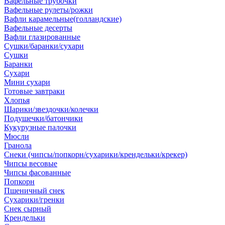
Вафельные трубочки
Вафельные рулеты/рожки
Вафли карамельные(голландские)
Вафельные десерты
Вафли глазированные
Сушки/баранки/сухари
Сушки
Баранки
Сухари
Мини сухари
Готовые завтраки
Хлопья
Шарики/звездочки/колечки
Подушечки/батончики
Кукурузные палочки
Мюсли
Гранола
Снеки (чипсы/попкорн/сухарики/крендельки/крекер)
Чипсы весовые
Чипсы фасованные
Попкорн
Пшеничный снек
Сухарики/гренки
Снек сырный
Крендельки