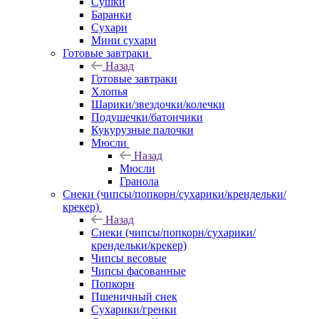
Сушки
Баранки
Сухари
Мини сухари
Готовые завтраки
Назад
Готовые завтраки
Хлопья
Шарики/звездочки/колечки
Подушечки/батончики
Кукурузные палочки
Мюсли
Назад
Мюсли
Гранола
Снеки (чипсы/попкорн/сухарики/крендельки/
крекер)
Назад
Снеки (чипсы/попкорн/сухарики/
крендельки/крекер)
Чипсы весовые
Чипсы фасованные
Попкорн
Пшеничный снек
Сухарики/гренки