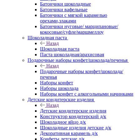
Батончики шоколадные
Батончики вафельные
Батончики с мягкой карамелью
орехами,злаками
Батончики нуговые/ марципановые/
кокосовые/суфле/маршмеллоу
Шоколадная паста
Назад
Шоколадная паста
Паста шоколадная/арахисовая
Подарочные наборы конфет/шоколада/печенья
Назад
Подарочные наборы конфет/шоколада/
печенья
Наборы конфет
Наборы шоколада
Наборы конфет с алкогольными начинками
Детские кондитерские изделия
Назад
Детские кондитерские изделия
Конструктор кондитерский д/к
Шоколадное яйцо д/к
Шоколадные изделия детские д/к
Декоративная карамель д/к
Конфеты детские д/к