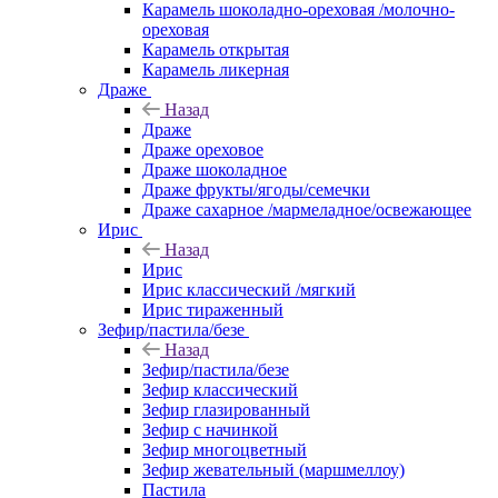
Карамель шоколадно-ореховая /молочно-
ореховая
Карамель открытая
Карамель ликерная
Драже
Назад
Драже
Драже ореховое
Драже шоколадное
Драже фрукты/ягоды/семечки
Драже сахарное /мармеладное/освежающее
Ирис
Назад
Ирис
Ирис классический /мягкий
Ирис тираженный
Зефир/пастила/безе
Назад
Зефир/пастила/безе
Зефир классический
Зефир глазированный
Зефир с начинкой
Зефир многоцветный
Зефир жевательный (маршмеллоу)
Пастила