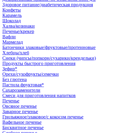
Здоровое питание/диабетическая продукция
Конфеты
Карамель
Шоколад
Халва/козинаки
Печенье/крекер
Вафли
Мармелад
Батончики злаковые/фруктовые/протеиновые
Хлебцы/хлеб
Снеки (чипсы/попкорн/сухарики/крендельки)
Продукты быстрого приготовления
Зефир*
Орехи/сухофрукты/семечки
Без глютена
Пастила фруктовая*
Сахарозаменители
Смеси для приготовления напитков
Печенье
Овсяное печенье
Заварное печенье
Грильяжное/злаковое/с кокосом печенье
Вафельное печенье
Бисквитное печенье
Сдобное печенье