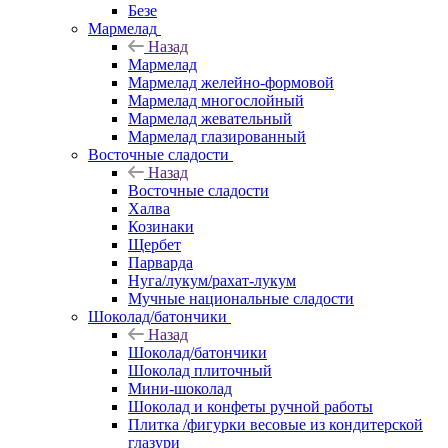
Безе
Мармелад
Назад
Мармелад
Мармелад желейно-формовой
Мармелад многослойный
Мармелад жевательный
Мармелад глазированный
Восточные сладости
Назад
Восточные сладости
Халва
Козинаки
Щербет
Парварда
Нуга/лукум/рахат-лукум
Мучные национальные сладости
Шоколад/батончики
Назад
Шоколад/батончики
Шоколад плиточный
Мини-шоколад
Шоколад и конфеты ручной работы
Плитка /фигурки весовые из кондитерской
глазури