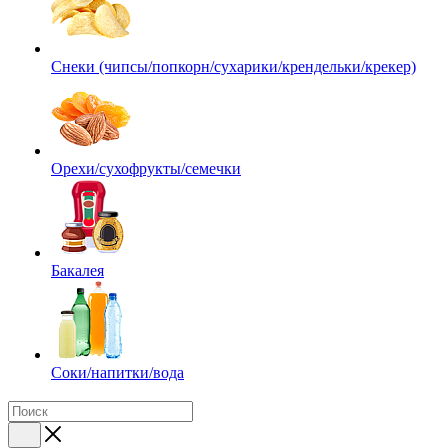
Снеки (чипсы/попкорн/сухарики/крендельки/крекер)
Орехи/сухофрукты/семечки
Бакалея
Соки/напитки/вода