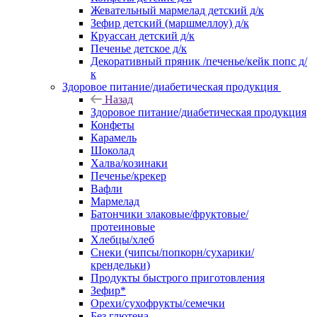
Жевательный мармелад детский д/к
Зефир детский (маршмеллоу) д/к
Круассан детский д/к
Печенье детское д/к
Декоративный пряник /печенье/кейк попс д/
к
Здоровое питание/диабетическая продукция
Назад
Здоровое питание/диабетическая продукция
Конфеты
Карамель
Шоколад
Халва/козинаки
Печенье/крекер
Вафли
Мармелад
Батончики злаковые/фруктовые/
протеиновые
Хлебцы/хлеб
Снеки (чипсы/попкорн/сухарики/
крендельки)
Продукты быстрого приготовления
Зефир*
Орехи/сухофрукты/семечки
Без глютена