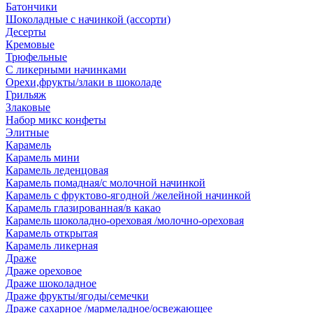
Батончики
Шоколадные с начинкой (ассорти)
Десерты
Кремовые
Трюфельные
С ликерными начинками
Орехи,фрукты/злаки в шоколаде
Грильяж
Злаковые
Набор микс конфеты
Элитные
Карамель
Карамель мини
Карамель леденцовая
Карамель помадная/с молочной начинкой
Карамель с фруктово-ягодной /желейной начинкой
Карамель глазированная/в какао
Карамель шоколадно-ореховая /молочно-ореховая
Карамель открытая
Карамель ликерная
Драже
Драже ореховое
Драже шоколадное
Драже фрукты/ягоды/семечки
Драже сахарное /мармеладное/освежающее