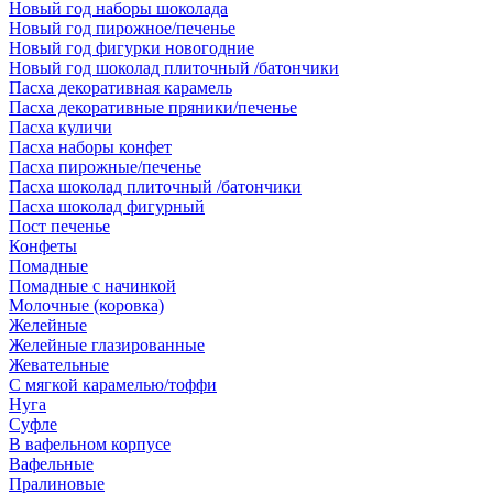
Новый год наборы шоколада
Новый год пирожное/печенье
Новый год фигурки новогодние
Новый год шоколад плиточный /батончики
Пасха декоративная карамель
Пасха декоративные пряники/печенье
Пасха куличи
Пасха наборы конфет
Пасха пирожные/печенье
Пасха шоколад плиточный /батончики
Пасха шоколад фигурный
Пост печенье
Конфеты
Помадные
Помадные с начинкой
Молочные (коровка)
Желейные
Желейные глазированные
Жевательные
С мягкой карамелью/тоффи
Нуга
Суфле
В вафельном корпусе
Вафельные
Пралиновые