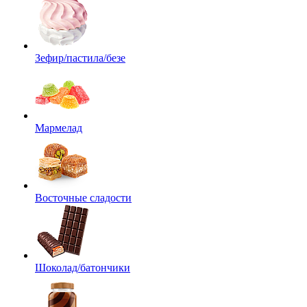
Зефир/пастила/безе
Мармелад
Восточные сладости
Шоколад/батончики