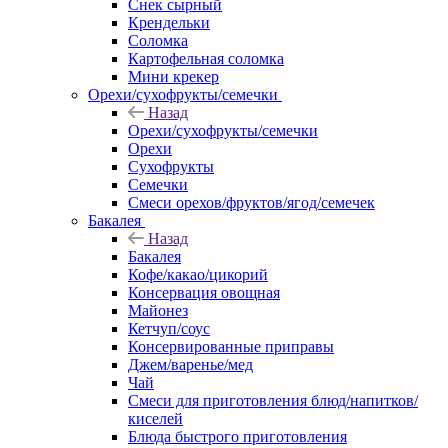
Снек сырный
Крендельки
Соломка
Картофельная соломка
Мини крекер
Орехи/сухофрукты/семечки
Назад
Орехи/сухофрукты/семечки
Орехи
Сухофрукты
Семечки
Смеси орехов/фруктов/ягод/семечек
Бакалея
Назад
Бакалея
Кофе/какао/цикорий
Консервация овощная
Майонез
Кетчуп/соус
Консервированные приправы
Джем/варенье/мед
Чай
Смеси для приготовления блюд/напитков/
киселей
Блюда быстрого приготовления