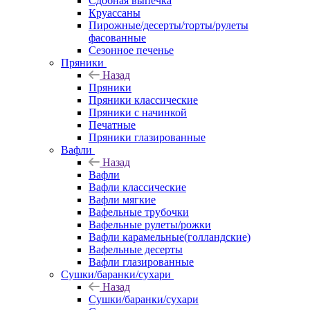
Сдобная выпечка
Круассаны
Пирожные/десерты/торты/рулеты
фасованные
Сезонное печенье
Пряники
Назад
Пряники
Пряники классические
Пряники с начинкой
Печатные
Пряники глазированные
Вафли
Назад
Вафли
Вафли классические
Вафли мягкие
Вафельные трубочки
Вафельные рулеты/рожки
Вафли карамельные(голландские)
Вафельные десерты
Вафли глазированные
Сушки/баранки/сухари
Назад
Сушки/баранки/сухари