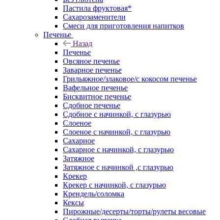
Пастила фруктовая*
Сахарозаменители
Смеси для приготовления напитков
Печенье
Назад
Печенье
Овсяное печенье
Заварное печенье
Грильяжное/злаковое/с кокосом печенье
Вафельное печенье
Бисквитное печенье
Сдобное печенье
Сдобное с начинкой, с глазурью
Слоеное
Слоеное с начинкой, с глазурью
Сахарное
Сахарное с начинкой, с глазурью
Затяжное
Затяжное с начинкой ,с глазурью
Крекер
Крекер с начинкой, с глазурью
Крендель/соломка
Кексы
Пирожные/десерты/торты/рулеты весовые