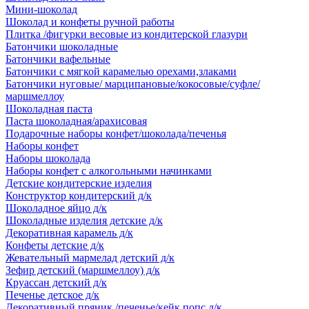
Мини-шоколад
Шоколад и конфеты ручной работы
Плитка /фигурки весовые из кондитерской глазури
Батончики шоколадные
Батончики вафельные
Батончики с мягкой карамелью орехами,злаками
Батончики нуговые/ марципановые/кокосовые/суфле/
маршмеллоу
Шоколадная паста
Паста шоколадная/арахисовая
Подарочные наборы конфет/шоколада/печенья
Наборы конфет
Наборы шоколада
Наборы конфет с алкогольными начинками
Детские кондитерские изделия
Конструктор кондитерский д/к
Шоколадное яйцо д/к
Шоколадные изделия детские д/к
Декоративная карамель д/к
Конфеты детские д/к
Жевательный мармелад детский д/к
Зефир детский (маршмеллоу) д/к
Круассан детский д/к
Печенье детское д/к
Декоративный пряник /печенье/кейк попс д/к