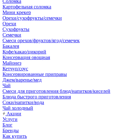
Соломка
Картофельная соломка
Мини крекер
Орехи/сухофрукты/семечки
Орехи
Сухофрукты
Семечки
Смеси орехов/фруктов/ягод/семечек
Бакалея
Кофе/какао/цикорий
Консервация овощная
Майонез
Кетчуп/соус
Консервированные приправы
Джем/варенье/мед
Чай
Смеси для приготовления блюд/напитков/киселей
Блюда быстрого приготовления
Соки/напитки/вода
Чай холодный
Акции
Услуги
Блог
Бренды
Как купить