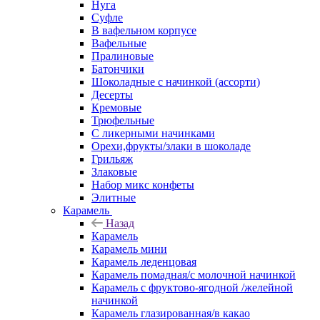
Нуга
Суфле
В вафельном корпусе
Вафельные
Пралиновые
Батончики
Шоколадные с начинкой (ассорти)
Десерты
Кремовые
Трюфельные
С ликерными начинками
Орехи,фрукты/злаки в шоколаде
Грильяж
Злаковые
Набор микс конфеты
Элитные
Карамель
Назад
Карамель
Карамель мини
Карамель леденцовая
Карамель помадная/с молочной начинкой
Карамель с фруктово-ягодной /желейной
начинкой
Карамель глазированная/в какао