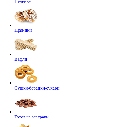
Печенье
Пряники
Вафли
Сушки/баранки/сухари
Готовые завтраки