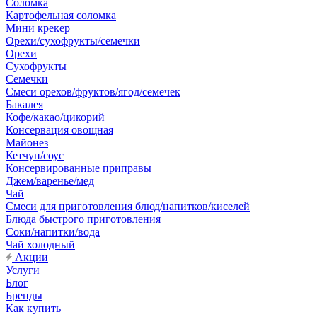
Соломка
Картофельная соломка
Мини крекер
Орехи/сухофрукты/семечки
Орехи
Сухофрукты
Семечки
Смеси орехов/фруктов/ягод/семечек
Бакалея
Кофе/какао/цикорий
Консервация овощная
Майонез
Кетчуп/соус
Консервированные приправы
Джем/варенье/мед
Чай
Смеси для приготовления блюд/напитков/киселей
Блюда быстрого приготовления
Соки/напитки/вода
Чай холодный
Акции
Услуги
Блог
Бренды
Как купить