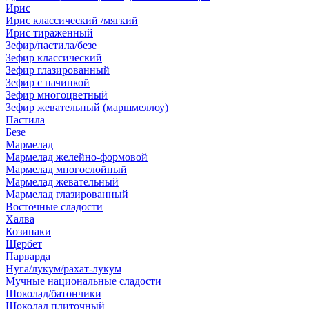
Ирис
Ирис классический /мягкий
Ирис тираженный
Зефир/пастила/безе
Зефир классический
Зефир глазированный
Зефир с начинкой
Зефир многоцветный
Зефир жевательный (маршмеллоу)
Пастила
Безе
Мармелад
Мармелад желейно-формовой
Мармелад многослойный
Мармелад жевательный
Мармелад глазированный
Восточные сладости
Халва
Козинаки
Щербет
Парварда
Нуга/лукум/рахат-лукум
Мучные национальные сладости
Шоколад/батончики
Шоколад плиточный