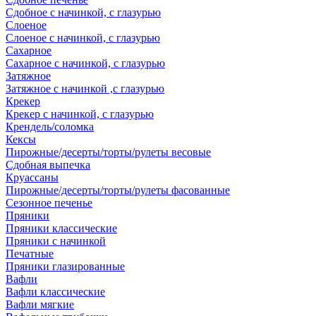
Сдобное с начинкой, с глазурью
Слоеное
Слоеное с начинкой, с глазурью
Сахарное
Сахарное с начинкой, с глазурью
Затяжное
Затяжное с начинкой ,с глазурью
Крекер
Крекер с начинкой, с глазурью
Крендель/соломка
Кексы
Пирожные/десерты/торты/рулеты весовые
Сдобная выпечка
Круассаны
Пирожные/десерты/торты/рулеты фасованные
Сезонное печенье
Пряники
Пряники классические
Пряники с начинкой
Печатные
Пряники глазированные
Вафли
Вафли классические
Вафли мягкие