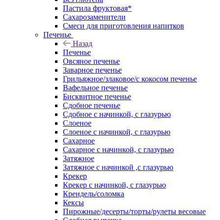
Пастила фруктовая*
Сахарозаменители
Смеси для приготовления напитков
Печенье
Назад
Печенье
Овсяное печенье
Заварное печенье
Грильяжное/злаковое/с кокосом печенье
Вафельное печенье
Бисквитное печенье
Сдобное печенье
Сдобное с начинкой, с глазурью
Слоеное
Слоеное с начинкой, с глазурью
Сахарное
Сахарное с начинкой, с глазурью
Затяжное
Затяжное с начинкой ,с глазурью
Крекер
Крекер с начинкой, с глазурью
Крендель/соломка
Кексы
Пирожные/десерты/торты/рулеты весовые