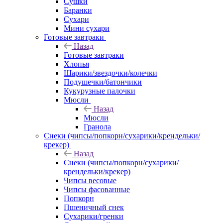
Сушки
Баранки
Сухари
Мини сухари
Готовые завтраки
Назад
Готовые завтраки
Хлопья
Шарики/звездочки/колечки
Подушечки/батончики
Кукурузные палочки
Мюсли
Назад
Мюсли
Гранола
Снеки (чипсы/попкорн/сухарики/крендельки/
крекер)
Назад
Снеки (чипсы/попкорн/сухарики/
крендельки/крекер)
Чипсы весовые
Чипсы фасованные
Попкорн
Пшеничный снек
Сухарики/гренки