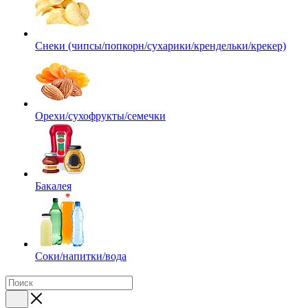
Снеки (чипсы/попкорн/сухарики/крендельки/крекер)
Орехи/сухофрукты/семечки
Бакалея
Соки/напитки/вода