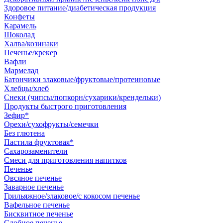
Здоровое питание/диабетическая продукция
Конфеты
Карамель
Шоколад
Халва/козинаки
Печенье/крекер
Вафли
Мармелад
Батончики злаковые/фруктовые/протеиновые
Хлебцы/хлеб
Снеки (чипсы/попкорн/сухарики/крендельки)
Продукты быстрого приготовления
Зефир*
Орехи/сухофрукты/семечки
Без глютена
Пастила фруктовая*
Сахарозаменители
Смеси для приготовления напитков
Печенье
Овсяное печенье
Заварное печенье
Грильяжное/злаковое/с кокосом печенье
Вафельное печенье
Бисквитное печенье
Сдобное печенье