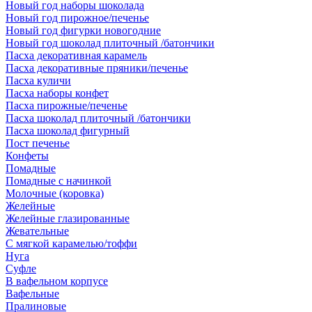
Новый год наборы шоколада
Новый год пирожное/печенье
Новый год фигурки новогодние
Новый год шоколад плиточный /батончики
Пасха декоративная карамель
Пасха декоративные пряники/печенье
Пасха куличи
Пасха наборы конфет
Пасха пирожные/печенье
Пасха шоколад плиточный /батончики
Пасха шоколад фигурный
Пост печенье
Конфеты
Помадные
Помадные с начинкой
Молочные (коровка)
Желейные
Желейные глазированные
Жевательные
С мягкой карамелью/тоффи
Нуга
Суфле
В вафельном корпусе
Вафельные
Пралиновые