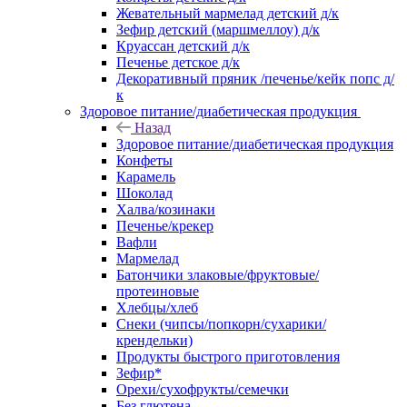
Жевательный мармелад детский д/к
Зефир детский (маршмеллоу) д/к
Круассан детский д/к
Печенье детское д/к
Декоративный пряник /печенье/кейк попс д/
к
Здоровое питание/диабетическая продукция
Назад
Здоровое питание/диабетическая продукция
Конфеты
Карамель
Шоколад
Халва/козинаки
Печенье/крекер
Вафли
Мармелад
Батончики злаковые/фруктовые/
протеиновые
Хлебцы/хлеб
Снеки (чипсы/попкорн/сухарики/
крендельки)
Продукты быстрого приготовления
Зефир*
Орехи/сухофрукты/семечки
Без глютена