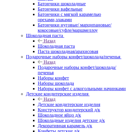
Батончики шоколадные
Батончики вафельные
Батончики с мягкой карамелью
орехами,злаками
Батончики нуговые/ марципановые/
кокосовые/суфле/маршмеллоу
Шоколадная паста
Назад
Шоколадная паста
Паста шоколадная/арахисовая
Подарочные наборы конфет/шоколада/печенья
Назад
Подарочные наборы конфет/шоколада/
печенья
Наборы конфет
Наборы шоколада
Наборы конфет с алкогольными начинками
Детские кондитерские изделия
Назад
Детские кондитерские изделия
Конструктор кондитерский д/к
Шоколадное яйцо д/к
Шоколадные изделия детские д/к
Декоративная карамель д/к
Конфеты детские д/к