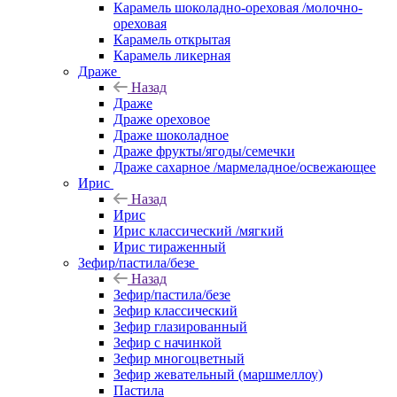
Карамель шоколадно-ореховая /молочно-
ореховая
Карамель открытая
Карамель ликерная
Драже
Назад
Драже
Драже ореховое
Драже шоколадное
Драже фрукты/ягоды/семечки
Драже сахарное /мармеладное/освежающее
Ирис
Назад
Ирис
Ирис классический /мягкий
Ирис тираженный
Зефир/пастила/безе
Назад
Зефир/пастила/безе
Зефир классический
Зефир глазированный
Зефир с начинкой
Зефир многоцветный
Зефир жевательный (маршмеллоу)
Пастила