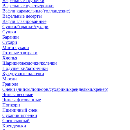
Вафельные трубочки
Вафельные рулеты/рожки
Вафли карамельные(голландские)
Вафельные десерты
Вафли глазированные
Сушки/баранки/сухари
Сушки
Баранки
Сухари
Мини сухари
Готовые завтраки
Хлопья
Шарики/звездочки/колечки
Подушечки/батончики
Кукурузные палочки
Мюсли
Гранола
Снеки (чипсы/попкорн/сухарики/крендельки/крекер)
Чипсы весовые
Чипсы фасованные
Попкорн
Пшеничный снек
Сухарики/гренки
Снек сырный
Крендельки