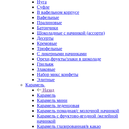
Нуга
Суфле
В вафельном корпусе
Вафельные
Пралиновые
Батончики
Шоколадные с начинкой (ассорти)
Десерты
Кремовые
Трюфельные
С ликерными начинками
Орехи,фрукты/злаки в шоколаде
Грильяж
Злаковые
Набор микс конфеты
Элитные
Карамель
Назад
Карамель
Карамель мини
Карамель леденцовая
Карамель помадная/с молочной начинкой
Карамель с фруктово-ягодной /желейной
начинкой
Карамель глазированная/в какао