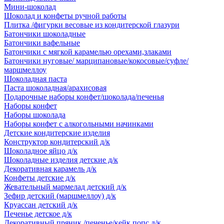
Мини-шоколад
Шоколад и конфеты ручной работы
Плитка /фигурки весовые из кондитерской глазури
Батончики шоколадные
Батончики вафельные
Батончики с мягкой карамелью орехами,злаками
Батончики нуговые/ марципановые/кокосовые/суфле/
маршмеллоу
Шоколадная паста
Паста шоколадная/арахисовая
Подарочные наборы конфет/шоколада/печенья
Наборы конфет
Наборы шоколада
Наборы конфет с алкогольными начинками
Детские кондитерские изделия
Конструктор кондитерский д/к
Шоколадное яйцо д/к
Шоколадные изделия детские д/к
Декоративная карамель д/к
Конфеты детские д/к
Жевательный мармелад детский д/к
Зефир детский (маршмеллоу) д/к
Круассан детский д/к
Печенье детское д/к
Декоративный пряник /печенье/кейк попс д/к