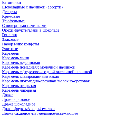
Батончики
Шоколадные с начинкой (ассорти)
Десерты
Кремовые
Трюфельные
С ликерными начинками
Орехи,фрукты/злаки в шоколаде
Грильяж
Злаковые
Набор микс конфеты
Элитные
Карамель
Карамель мини
Карамель леденцовая
Карамель помадная/с молочной начинкой
Карамель с фруктово-ягодной /желейной начинкой
Карамель глазированная/в какао
Карамель шоколадно-ореховая /молочно-ореховая
Карамель открытая
Карамель ликерная
Драже
Драже ореховое
Драже шоколадное
Драже фрукты/ягоды/семечки
Драже сахарное /мармеладное/освежающее