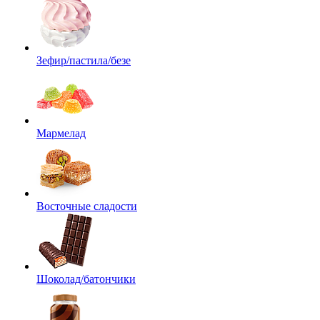
Зефир/пастила/безе
Мармелад
Восточные сладости
Шоколад/батончики