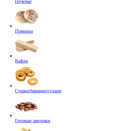
Печенье
Пряники
Вафли
Сушки/баранки/сухари
Готовые завтраки