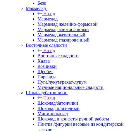
Безе
Мармелад
Назад
Мармелад
Мармелад желейно-формовой
Мармелад многослойный
Мармелад жевательный
Мармелад глазированный
Восточные сладости
Назад
Восточные сладости
Халва
Козинаки
Щербет
Парварда
Нуга/лукум/рахат-лукум
Мучные национальные сладости
Шоколад/батончики
Назад
Шоколад/батончики
Шоколад плиточный
Мини-шоколад
Шоколад и конфеты ручной работы
Плитка /фигурки весовые из кондитерской
глазури