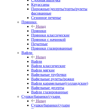
Сдобная выпечка
Круассаны
Пирожные/десерты/торты/рулеты
фасованные
Сезонное печенье
Пряники
Назад
Пряники
Пряники классические
Пряники с начинкой
Печатные
Пряники глазированные
Вафли
Назад
Вафли
Вафли классические
Вафли мягкие
Вафельные трубочки
Вафельные рулеты/рожки
Вафли карамельные(голландские)
Вафельные десерты
Вафли глазированные
Сушки/баранки/сухари
Назад
Сушки/баранки/сухари