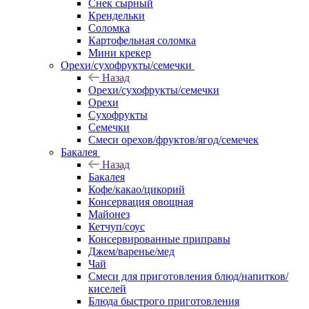
Снек сырный
Крендельки
Соломка
Картофельная соломка
Мини крекер
Орехи/сухофрукты/семечки
Назад
Орехи/сухофрукты/семечки
Орехи
Сухофрукты
Семечки
Смеси орехов/фруктов/ягод/семечек
Бакалея
Назад
Бакалея
Кофе/какао/цикорий
Консервация овощная
Майонез
Кетчуп/соус
Консервированные приправы
Джем/варенье/мед
Чай
Смеси для приготовления блюд/напитков/
киселей
Блюда быстрого приготовления