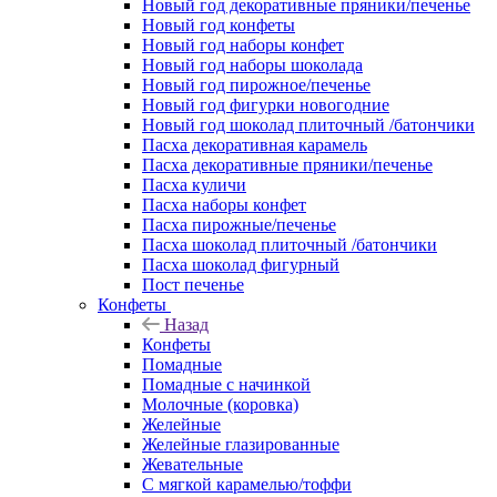
Новый год декоративные пряники/печенье
Новый год конфеты
Новый год наборы конфет
Новый год наборы шоколада
Новый год пирожное/печенье
Новый год фигурки новогодние
Новый год шоколад плиточный /батончики
Пасха декоративная карамель
Пасха декоративные пряники/печенье
Пасха куличи
Пасха наборы конфет
Пасха пирожные/печенье
Пасха шоколад плиточный /батончики
Пасха шоколад фигурный
Пост печенье
Конфеты
Назад
Конфеты
Помадные
Помадные с начинкой
Молочные (коровка)
Желейные
Желейные глазированные
Жевательные
С мягкой карамелью/тоффи