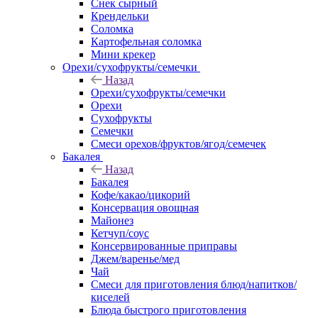
Снек сырный
Крендельки
Соломка
Картофельная соломка
Мини крекер
Орехи/сухофрукты/семечки
Назад
Орехи/сухофрукты/семечки
Орехи
Сухофрукты
Семечки
Смеси орехов/фруктов/ягод/семечек
Бакалея
Назад
Бакалея
Кофе/какао/цикорий
Консервация овощная
Майонез
Кетчуп/соус
Консервированные приправы
Джем/варенье/мед
Чай
Смеси для приготовления блюд/напитков/
киселей
Блюда быстрого приготовления