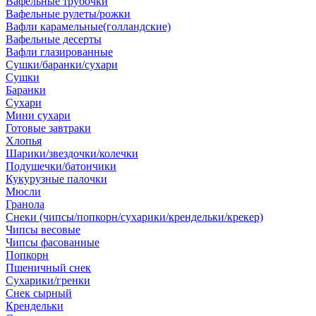
Вафельные трубочки
Вафельные рулеты/рожки
Вафли карамельные(голландские)
Вафельные десерты
Вафли глазированные
Сушки/баранки/сухари
Сушки
Баранки
Сухари
Мини сухари
Готовые завтраки
Хлопья
Шарики/звездочки/колечки
Подушечки/батончики
Кукурузные палочки
Мюсли
Гранола
Снеки (чипсы/попкорн/сухарики/крендельки/крекер)
Чипсы весовые
Чипсы фасованные
Попкорн
Пшеничный снек
Сухарики/гренки
Снек сырный
Крендельки