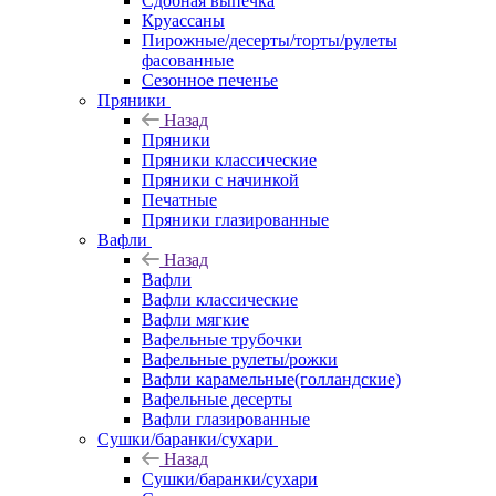
Сдобная выпечка
Круассаны
Пирожные/десерты/торты/рулеты
фасованные
Сезонное печенье
Пряники
Назад
Пряники
Пряники классические
Пряники с начинкой
Печатные
Пряники глазированные
Вафли
Назад
Вафли
Вафли классические
Вафли мягкие
Вафельные трубочки
Вафельные рулеты/рожки
Вафли карамельные(голландские)
Вафельные десерты
Вафли глазированные
Сушки/баранки/сухари
Назад
Сушки/баранки/сухари