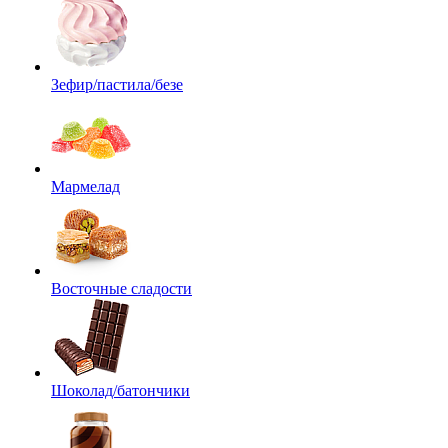
Зефир/пастила/безе
Мармелад
Восточные сладости
Шоколад/батончики