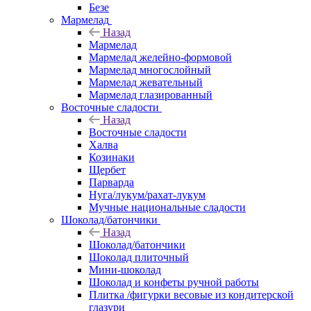
Безе
Мармелад
Назад
Мармелад
Мармелад желейно-формовой
Мармелад многослойный
Мармелад жевательный
Мармелад глазированный
Восточные сладости
Назад
Восточные сладости
Халва
Козинаки
Щербет
Парварда
Нуга/лукум/рахат-лукум
Мучные национальные сладости
Шоколад/батончики
Назад
Шоколад/батончики
Шоколад плиточный
Мини-шоколад
Шоколад и конфеты ручной работы
Плитка /фигурки весовые из кондитерской
глазури