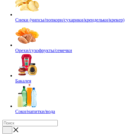
Снеки (чипсы/попкорн/сухарики/крендельки/крекер)
Орехи/сухофрукты/семечки
Бакалея
Соки/напитки/вода