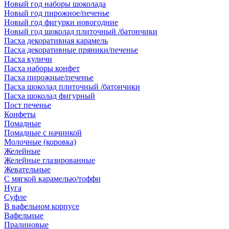
Новый год наборы шоколада
Новый год пирожное/печенье
Новый год фигурки новогодние
Новый год шоколад плиточный /батончики
Пасха декоративная карамель
Пасха декоративные пряники/печенье
Пасха куличи
Пасха наборы конфет
Пасха пирожные/печенье
Пасха шоколад плиточный /батончики
Пасха шоколад фигурный
Пост печенье
Конфеты
Помадные
Помадные с начинкой
Молочные (коровка)
Желейные
Желейные глазированные
Жевательные
С мягкой карамелью/тоффи
Нуга
Суфле
В вафельном корпусе
Вафельные
Пралиновые