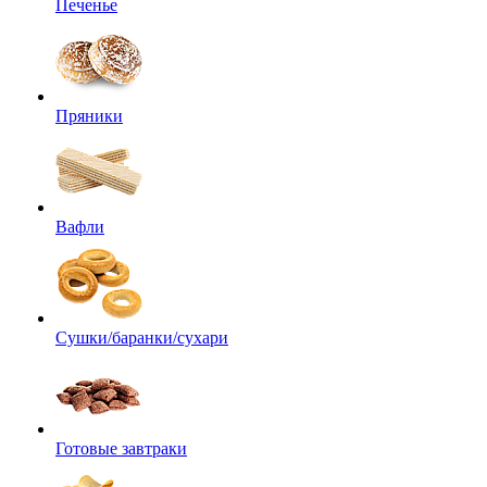
Печенье
Пряники
Вафли
Сушки/баранки/сухари
Готовые завтраки