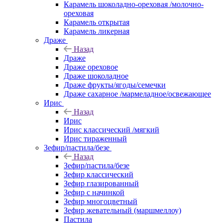
Карамель шоколадно-ореховая /молочно-
ореховая
Карамель открытая
Карамель ликерная
Драже
Назад
Драже
Драже ореховое
Драже шоколадное
Драже фрукты/ягоды/семечки
Драже сахарное /мармеладное/освежающее
Ирис
Назад
Ирис
Ирис классический /мягкий
Ирис тираженный
Зефир/пастила/безе
Назад
Зефир/пастила/безе
Зефир классический
Зефир глазированный
Зефир с начинкой
Зефир многоцветный
Зефир жевательный (маршмеллоу)
Пастила