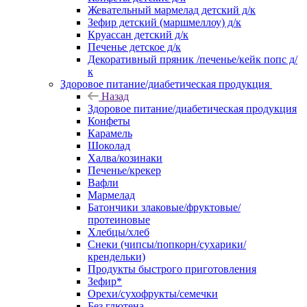
Жевательный мармелад детский д/к
Зефир детский (маршмеллоу) д/к
Круассан детский д/к
Печенье детское д/к
Декоративный пряник /печенье/кейк попс д/
к
Здоровое питание/диабетическая продукция
Назад
Здоровое питание/диабетическая продукция
Конфеты
Карамель
Шоколад
Халва/козинаки
Печенье/крекер
Вафли
Мармелад
Батончики злаковые/фруктовые/
протеиновые
Хлебцы/хлеб
Снеки (чипсы/попкорн/сухарики/
крендельки)
Продукты быстрого приготовления
Зефир*
Орехи/сухофрукты/семечки
Без глютена