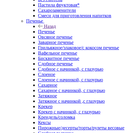
Пастила фруктовая*
Сахарозаменители
Смеси для приготовления напитков
Печенье
Назад
Печенье
Овсяное печенье
Заварное печенье
Грильяжное/злаковое/с кокосом печенье
Вафельное печенье
Бисквитное печенье
Сдобное печенье
Сдобное с начинкой, с глазурью
Слоеное
Слоеное с начинкой, с глазурью
Сахарное
Сахарное с начинкой, с глазурью
Затяжное
Затяжное с начинкой ,с глазурью
Крекер
Крекер с начинкой, с глазурью
Крендель/соломка
Кексы
Пирожные/десерты/торты/рулеты весовые