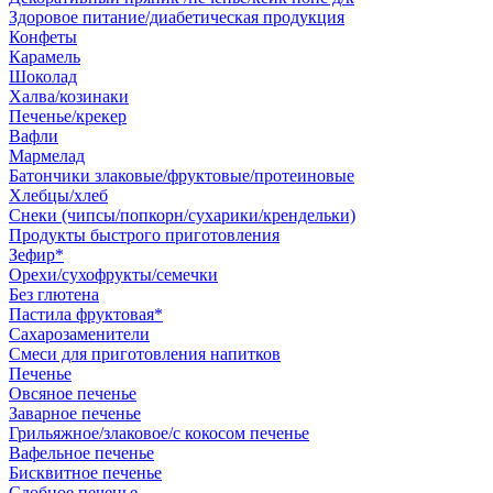
Здоровое питание/диабетическая продукция
Конфеты
Карамель
Шоколад
Халва/козинаки
Печенье/крекер
Вафли
Мармелад
Батончики злаковые/фруктовые/протеиновые
Хлебцы/хлеб
Снеки (чипсы/попкорн/сухарики/крендельки)
Продукты быстрого приготовления
Зефир*
Орехи/сухофрукты/семечки
Без глютена
Пастила фруктовая*
Сахарозаменители
Смеси для приготовления напитков
Печенье
Овсяное печенье
Заварное печенье
Грильяжное/злаковое/с кокосом печенье
Вафельное печенье
Бисквитное печенье
Сдобное печенье