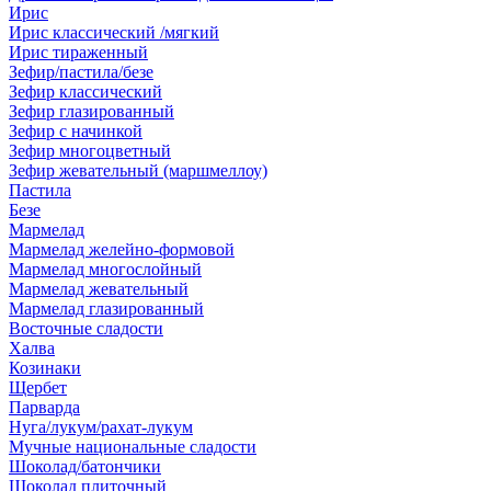
Ирис
Ирис классический /мягкий
Ирис тираженный
Зефир/пастила/безе
Зефир классический
Зефир глазированный
Зефир с начинкой
Зефир многоцветный
Зефир жевательный (маршмеллоу)
Пастила
Безе
Мармелад
Мармелад желейно-формовой
Мармелад многослойный
Мармелад жевательный
Мармелад глазированный
Восточные сладости
Халва
Козинаки
Щербет
Парварда
Нуга/лукум/рахат-лукум
Мучные национальные сладости
Шоколад/батончики
Шоколад плиточный