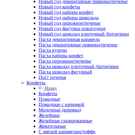
Новый год декоративные пряники/печенье
Новый год конфеты
Новый год наборы конфет
Новый год наборы шоколада
Новый год пирожное/печенье
Новый год фигурки новогодние
Новый год шоколад плиточный /батончики
Пасха декоративная карамель
Пасха декоративные пряники/печенье
Пасха куличи
Пасха наборы конфет
Пасха пирожные/печенье
Пасха шоколад плиточный /батончики
Пасха шоколад фигурный
Пост печенье
Конфеты
Назад
Конфеты
Помадные
Помадные с начинкой
Молочные (коровка)
Желейные
Желейные глазированные
Жевательные
С мягкой карамелью/тоффи