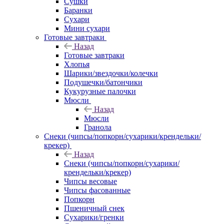
Сушки
Баранки
Сухари
Мини сухари
Готовые завтраки
Назад
Готовые завтраки
Хлопья
Шарики/звездочки/колечки
Подушечки/батончики
Кукурузные палочки
Мюсли
Назад
Мюсли
Гранола
Снеки (чипсы/попкорн/сухарики/крендельки/
крекер)
Назад
Снеки (чипсы/попкорн/сухарики/
крендельки/крекер)
Чипсы весовые
Чипсы фасованные
Попкорн
Пшеничный снек
Сухарики/гренки