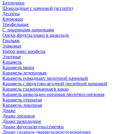
Батончики
Шоколадные с начинкой (ассорти)
Десерты
Кремовые
Трюфельные
С ликерными начинками
Орехи,фрукты/злаки в шоколаде
Грильяж
Злаковые
Набор микс конфеты
Элитные
Карамель
Карамель мини
Карамель леденцовая
Карамель помадная/с молочной начинкой
Карамель с фруктово-ягодной /желейной начинкой
Карамель глазированная/в какао
Карамель шоколадно-ореховая /молочно-ореховая
Карамель открытая
Карамель ликерная
Драже
Драже ореховое
Драже шоколадное
Драже фрукты/ягоды/семечки
Драже сахарное /мармеладное/освежающее