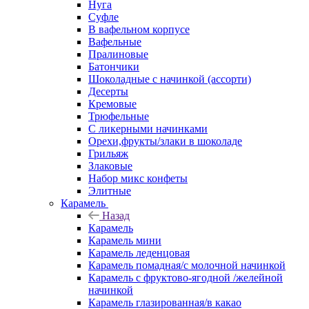
Нуга
Суфле
В вафельном корпусе
Вафельные
Пралиновые
Батончики
Шоколадные с начинкой (ассорти)
Десерты
Кремовые
Трюфельные
С ликерными начинками
Орехи,фрукты/злаки в шоколаде
Грильяж
Злаковые
Набор микс конфеты
Элитные
Карамель
Назад
Карамель
Карамель мини
Карамель леденцовая
Карамель помадная/с молочной начинкой
Карамель с фруктово-ягодной /желейной
начинкой
Карамель глазированная/в какао