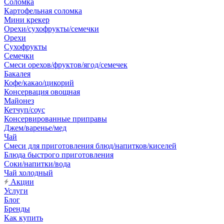
Соломка
Картофельная соломка
Мини крекер
Орехи/сухофрукты/семечки
Орехи
Сухофрукты
Семечки
Смеси орехов/фруктов/ягод/семечек
Бакалея
Кофе/какао/цикорий
Консервация овощная
Майонез
Кетчуп/соус
Консервированные приправы
Джем/варенье/мед
Чай
Смеси для приготовления блюд/напитков/киселей
Блюда быстрого приготовления
Соки/напитки/вода
Чай холодный
Акции
Услуги
Блог
Бренды
Как купить