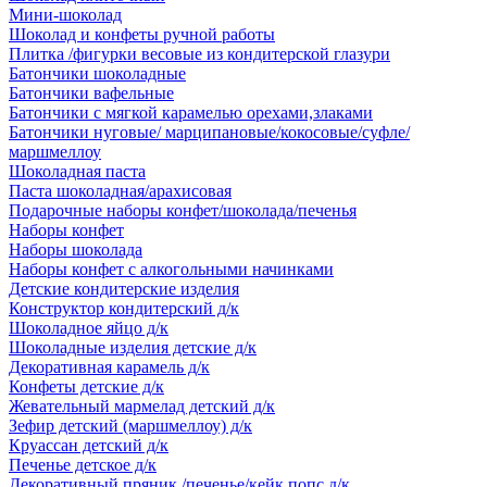
Мини-шоколад
Шоколад и конфеты ручной работы
Плитка /фигурки весовые из кондитерской глазури
Батончики шоколадные
Батончики вафельные
Батончики с мягкой карамелью орехами,злаками
Батончики нуговые/ марципановые/кокосовые/суфле/
маршмеллоу
Шоколадная паста
Паста шоколадная/арахисовая
Подарочные наборы конфет/шоколада/печенья
Наборы конфет
Наборы шоколада
Наборы конфет с алкогольными начинками
Детские кондитерские изделия
Конструктор кондитерский д/к
Шоколадное яйцо д/к
Шоколадные изделия детские д/к
Декоративная карамель д/к
Конфеты детские д/к
Жевательный мармелад детский д/к
Зефир детский (маршмеллоу) д/к
Круассан детский д/к
Печенье детское д/к
Декоративный пряник /печенье/кейк попс д/к