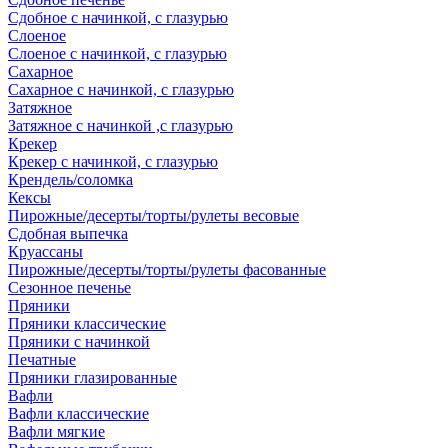
Сдобное с начинкой, с глазурью
Слоеное
Слоеное с начинкой, с глазурью
Сахарное
Сахарное с начинкой, с глазурью
Затяжное
Затяжное с начинкой ,с глазурью
Крекер
Крекер с начинкой, с глазурью
Крендель/соломка
Кексы
Пирожные/десерты/торты/рулеты весовые
Сдобная выпечка
Круассаны
Пирожные/десерты/торты/рулеты фасованные
Сезонное печенье
Пряники
Пряники классические
Пряники с начинкой
Печатные
Пряники глазированные
Вафли
Вафли классические
Вафли мягкие