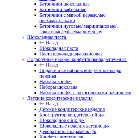
Батончики шоколадные
Батончики вафельные
Батончики с мягкой карамелью
орехами,злаками
Батончики нуговые/ марципановые/
кокосовые/суфле/маршмеллоу
Шоколадная паста
Назад
Шоколадная паста
Паста шоколадная/арахисовая
Подарочные наборы конфет/шоколада/печенья
Назад
Подарочные наборы конфет/шоколада/
печенья
Наборы конфет
Наборы шоколада
Наборы конфет с алкогольными начинками
Детские кондитерские изделия
Назад
Детские кондитерские изделия
Конструктор кондитерский д/к
Шоколадное яйцо д/к
Шоколадные изделия детские д/к
Декоративная карамель д/к
Конфеты детские д/к