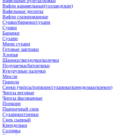
Вафельные рулеты/рожки
Вафли карамельные(голландские)
Вафельные десерты
Вафли глазированные
Сушки/баранки/сухари
Сушки
Баранки
Сухари
Мини сухари
Готовые завтраки
Хлопья
Шарики/звездочки/колечки
Подушечки/батончики
Кукурузные палочки
Мюсли
Гранола
Снеки (чипсы/попкорн/сухарики/крендельки/крекер)
Чипсы весовые
Чипсы фасованные
Попкорн
Пшеничный снек
Сухарики/гренки
Снек сырный
Крендельки
Соломка