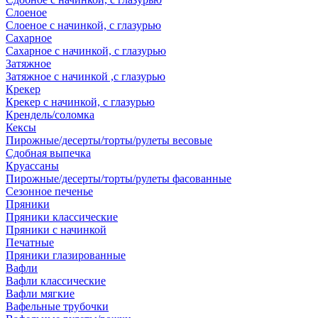
Слоеное
Слоеное с начинкой, с глазурью
Сахарное
Сахарное с начинкой, с глазурью
Затяжное
Затяжное с начинкой ,с глазурью
Крекер
Крекер с начинкой, с глазурью
Крендель/соломка
Кексы
Пирожные/десерты/торты/рулеты весовые
Сдобная выпечка
Круассаны
Пирожные/десерты/торты/рулеты фасованные
Сезонное печенье
Пряники
Пряники классические
Пряники с начинкой
Печатные
Пряники глазированные
Вафли
Вафли классические
Вафли мягкие
Вафельные трубочки