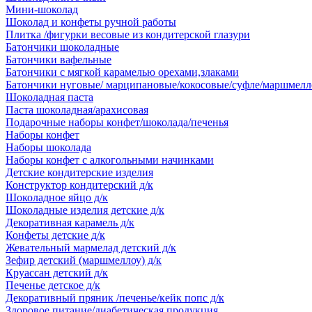
Мини-шоколад
Шоколад и конфеты ручной работы
Плитка /фигурки весовые из кондитерской глазури
Батончики шоколадные
Батончики вафельные
Батончики с мягкой карамелью орехами,злаками
Батончики нуговые/ марципановые/кокосовые/суфле/маршмелл
Шоколадная паста
Паста шоколадная/арахисовая
Подарочные наборы конфет/шоколада/печенья
Наборы конфет
Наборы шоколада
Наборы конфет с алкогольными начинками
Детские кондитерские изделия
Конструктор кондитерский д/к
Шоколадное яйцо д/к
Шоколадные изделия детские д/к
Декоративная карамель д/к
Конфеты детские д/к
Жевательный мармелад детский д/к
Зефир детский (маршмеллоу) д/к
Круассан детский д/к
Печенье детское д/к
Декоративный пряник /печенье/кейк попс д/к
Здоровое питание/диабетическая продукция