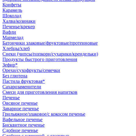
Конфеты
Карамель
Шоколад
Халва/козинаки
Печенье/крекер
Вафли
Мармелад
Батончики злаковые/фруктовые/протеиновые
Хлебцы/хлеб
Снеки (чипсы/попкорн/сухарики/крендельки)
Продукты быстрого приготовления
Зефир*
Орехи/сухофрукты/семечки
Без глютена
Пастила фруктовая*
Сахарозаменители
Смеси для приготовления напитков
Печенье
Овсяное печенье
Заварное печенье
Грильяжное/злаковое/с кокосом печенье
Вафельное печенье
Бисквитное печенье
Сдобное печенье
Сдобное с начинкой, с глазурью