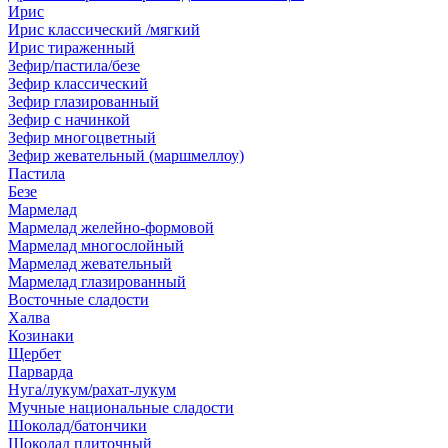
Ирис
Ирис классический /мягкий
Ирис тираженный
Зефир/пастила/безе
Зефир классический
Зефир глазированный
Зефир с начинкой
Зефир многоцветный
Зефир жевательный (маршмеллоу)
Пастила
Безе
Мармелад
Мармелад желейно-формовой
Мармелад многослойный
Мармелад жевательный
Мармелад глазированный
Восточные сладости
Халва
Козинаки
Щербет
Парварда
Нуга/лукум/рахат-лукум
Мучные национальные сладости
Шоколад/батончики
Шоколад плиточный