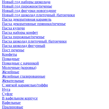
Новый год наборы шоколада
Новый год пирожное/печенье
Новый год фигурки новогодние
Новый год шоколад плиточный /батончики
Пасха декоративная карамель
Пасха декоративные пряники/печенье
Пасха куличи
Пасха наборы конфет
Пасха пирожные/печенье
Пасха шоколад плиточный /батончики
Пасха шоколад фигурный
Пост печенье
Конфеты
Помадные
Помадные с начинкой
Молочные (коровка)
Желейные
Желейные глазированные
Жевательные
С мягкой карамелью/тоффи
Нуга
Суфле
В вафельном корпусе
Вафельные
Пралиновые