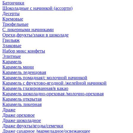
Батончики
Шоколадные с начинкой (ассорти)
Десерты
Кремовые
Трюфельные
С ликерными начинками
Орехи,фрукты/злаки в шоколаде
Грильяж
Злаковые
Набор микс конфеты
Элитные
Карамель
Карамель мини
Карамель леденцовая
Карамель помадная/с молочной начинкой
Карамель с фруктово-ягодной /желейной начинкой
Карамель глазированная/в какао
Карамель шоколадно-ореховая /молочно-ореховая
Карамель открытая
Карамель ликерная
Драже
Драже ореховое
Драже шоколадное
Драже фрукты/ягоды/семечки
Драже сахарное /мармеладное/освежающее