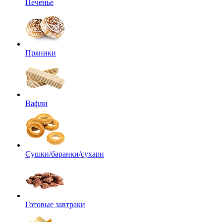
Печенье
Пряники
Вафли
Сушки/баранки/сухари
Готовые завтраки