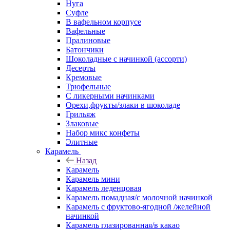
Нуга
Суфле
В вафельном корпусе
Вафельные
Пралиновые
Батончики
Шоколадные с начинкой (ассорти)
Десерты
Кремовые
Трюфельные
С ликерными начинками
Орехи,фрукты/злаки в шоколаде
Грильяж
Злаковые
Набор микс конфеты
Элитные
Карамель
Назад
Карамель
Карамель мини
Карамель леденцовая
Карамель помадная/с молочной начинкой
Карамель с фруктово-ягодной /желейной
начинкой
Карамель глазированная/в какао