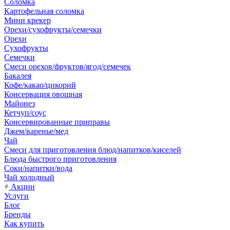
Соломка
Картофельная соломка
Мини крекер
Орехи/сухофрукты/семечки
Орехи
Сухофрукты
Семечки
Смеси орехов/фруктов/ягод/семечек
Бакалея
Кофе/какао/цикорий
Консервация овощная
Майонез
Кетчуп/соус
Консервированные приправы
Джем/варенье/мед
Чай
Смеси для приготовления блюд/напитков/киселей
Блюда быстрого приготовления
Соки/напитки/вода
Чай холодный
Акции
Услуги
Блог
Бренды
Как купить