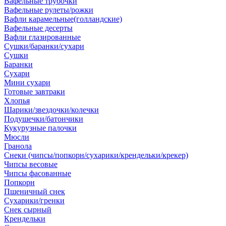
Вафельные трубочки
Вафельные рулеты/рожки
Вафли карамельные(голландские)
Вафельные десерты
Вафли глазированные
Сушки/баранки/сухари
Сушки
Баранки
Сухари
Мини сухари
Готовые завтраки
Хлопья
Шарики/звездочки/колечки
Подушечки/батончики
Кукурузные палочки
Мюсли
Гранола
Снеки (чипсы/попкорн/сухарики/крендельки/крекер)
Чипсы весовые
Чипсы фасованные
Попкорн
Пшеничный снек
Сухарики/гренки
Снек сырный
Крендельки