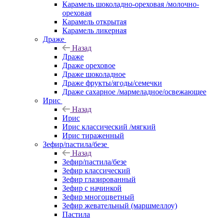
Карамель шоколадно-ореховая /молочно-
ореховая
Карамель открытая
Карамель ликерная
Драже
Назад
Драже
Драже ореховое
Драже шоколадное
Драже фрукты/ягоды/семечки
Драже сахарное /мармеладное/освежающее
Ирис
Назад
Ирис
Ирис классический /мягкий
Ирис тираженный
Зефир/пастила/безе
Назад
Зефир/пастила/безе
Зефир классический
Зефир глазированный
Зефир с начинкой
Зефир многоцветный
Зефир жевательный (маршмеллоу)
Пастила