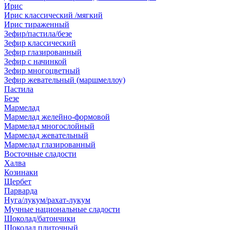
Ирис
Ирис классический /мягкий
Ирис тираженный
Зефир/пастила/безе
Зефир классический
Зефир глазированный
Зефир с начинкой
Зефир многоцветный
Зефир жевательный (маршмеллоу)
Пастила
Безе
Мармелад
Мармелад желейно-формовой
Мармелад многослойный
Мармелад жевательный
Мармелад глазированный
Восточные сладости
Халва
Козинаки
Щербет
Парварда
Нуга/лукум/рахат-лукум
Мучные национальные сладости
Шоколад/батончики
Шоколад плиточный