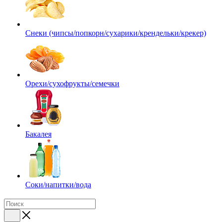
Снеки (чипсы/попкорн/сухарики/крендельки/крекер)
Орехи/сухофрукты/семечки
Бакалея
Соки/напитки/вода