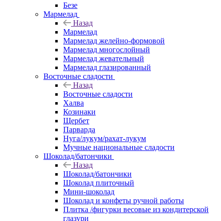
Безе
Мармелад
Назад
Мармелад
Мармелад желейно-формовой
Мармелад многослойный
Мармелад жевательный
Мармелад глазированный
Восточные сладости
Назад
Восточные сладости
Халва
Козинаки
Щербет
Парварда
Нуга/лукум/рахат-лукум
Мучные национальные сладости
Шоколад/батончики
Назад
Шоколад/батончики
Шоколад плиточный
Мини-шоколад
Шоколад и конфеты ручной работы
Плитка /фигурки весовые из кондитерской
глазури