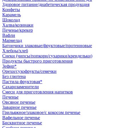
Здоровое питание/диабетическая продукция
Конфеты
Карамель
Шоколад
Халва/козинаки
Печенье/крекер
Вафли
Мармелад
Батончики злаковые/фруктовые/протеиновые
Хлебцы/хлеб
Снеки (чипсы/попкорн/сухарики/крендельки)
Продукты быстрого приготовления
Зефир*
Орехи/сухофрукты/семечки
Без глютена
Пастила фруктовая*
Сахарозаменители
Смеси для приготовления напитков
Печенье
Овсяное печенье
Заварное печенье
Грильяжное/злаковое/с кокосом печенье
Вафельное печенье
Бисквитное печенье
Сдобное печенье