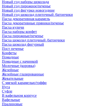
Новый год наборы шоколада
Новый год пирожное/печенье
Новый год фигурки новогодние
Новый год шоколад плиточный /батончики
Пасха декоративная карамель
Пасха декоративные пряники/печенье
Пасха куличи
Пасха наборы конфет
Пасха пирожные/печенье
Пасха шоколад плиточный /батончики
Пасха шоколад фигурный
Пост печенье
Конфеты
Помадные
Помадные с начинкой
Молочные (коровка)
Желейные
Желейные глазированные
Жевательные
С мягкой карамелью/тоффи
Нуга
Суфле
В вафельном корпусе
Вафельные
Пралиновые