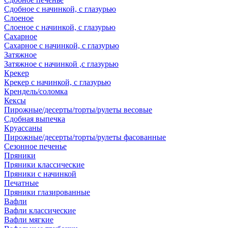
Сдобное с начинкой, с глазурью
Слоеное
Слоеное с начинкой, с глазурью
Сахарное
Сахарное с начинкой, с глазурью
Затяжное
Затяжное с начинкой ,с глазурью
Крекер
Крекер с начинкой, с глазурью
Крендель/соломка
Кексы
Пирожные/десерты/торты/рулеты весовые
Сдобная выпечка
Круассаны
Пирожные/десерты/торты/рулеты фасованные
Сезонное печенье
Пряники
Пряники классические
Пряники с начинкой
Печатные
Пряники глазированные
Вафли
Вафли классические
Вафли мягкие