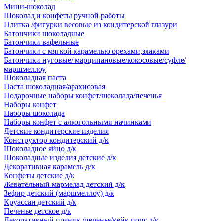
Мини-шоколад
Шоколад и конфеты ручной работы
Плитка /фигурки весовые из кондитерской глазури
Батончики шоколадные
Батончики вафельные
Батончики с мягкой карамелью орехами,злаками
Батончики нуговые/ марципановые/кокосовые/суфле/
маршмеллоу
Шоколадная паста
Паста шоколадная/арахисовая
Подарочные наборы конфет/шоколада/печенья
Наборы конфет
Наборы шоколада
Наборы конфет с алкогольными начинками
Детские кондитерские изделия
Конструктор кондитерский д/к
Шоколадное яйцо д/к
Шоколадные изделия детские д/к
Декоративная карамель д/к
Конфеты детские д/к
Жевательный мармелад детский д/к
Зефир детский (маршмеллоу) д/к
Круассан детский д/к
Печенье детское д/к
Декоративный пряник /печенье/кейк попс д/к