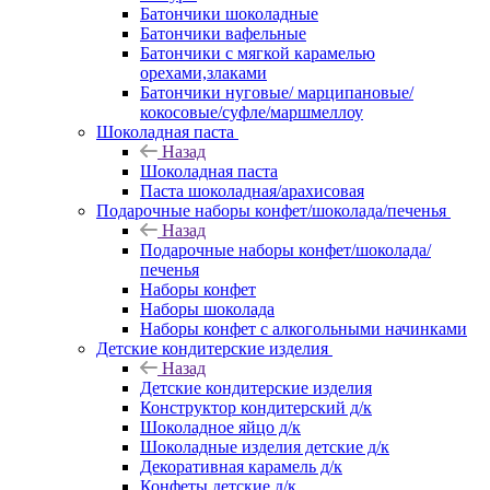
Батончики шоколадные
Батончики вафельные
Батончики с мягкой карамелью
орехами,злаками
Батончики нуговые/ марципановые/
кокосовые/суфле/маршмеллоу
Шоколадная паста
Назад
Шоколадная паста
Паста шоколадная/арахисовая
Подарочные наборы конфет/шоколада/печенья
Назад
Подарочные наборы конфет/шоколада/
печенья
Наборы конфет
Наборы шоколада
Наборы конфет с алкогольными начинками
Детские кондитерские изделия
Назад
Детские кондитерские изделия
Конструктор кондитерский д/к
Шоколадное яйцо д/к
Шоколадные изделия детские д/к
Декоративная карамель д/к
Конфеты детские д/к