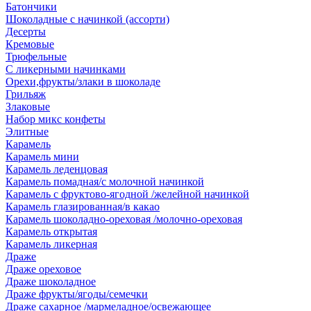
Батончики
Шоколадные с начинкой (ассорти)
Десерты
Кремовые
Трюфельные
С ликерными начинками
Орехи,фрукты/злаки в шоколаде
Грильяж
Злаковые
Набор микс конфеты
Элитные
Карамель
Карамель мини
Карамель леденцовая
Карамель помадная/с молочной начинкой
Карамель с фруктово-ягодной /желейной начинкой
Карамель глазированная/в какао
Карамель шоколадно-ореховая /молочно-ореховая
Карамель открытая
Карамель ликерная
Драже
Драже ореховое
Драже шоколадное
Драже фрукты/ягоды/семечки
Драже сахарное /мармеладное/освежающее