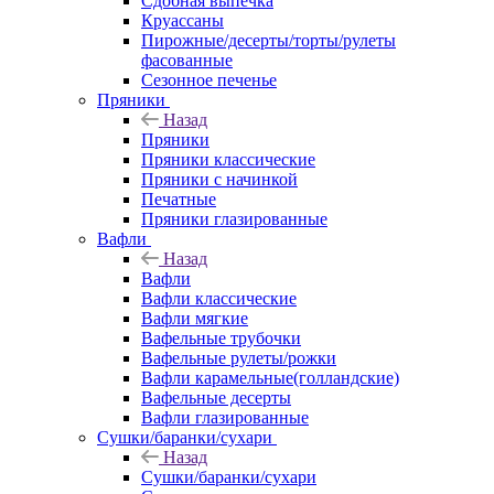
Сдобная выпечка
Круассаны
Пирожные/десерты/торты/рулеты
фасованные
Сезонное печенье
Пряники
Назад
Пряники
Пряники классические
Пряники с начинкой
Печатные
Пряники глазированные
Вафли
Назад
Вафли
Вафли классические
Вафли мягкие
Вафельные трубочки
Вафельные рулеты/рожки
Вафли карамельные(голландские)
Вафельные десерты
Вафли глазированные
Сушки/баранки/сухари
Назад
Сушки/баранки/сухари