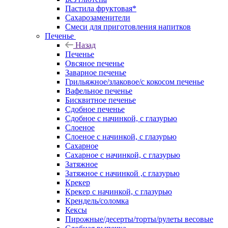
Пастила фруктовая*
Сахарозаменители
Смеси для приготовления напитков
Печенье
Назад
Печенье
Овсяное печенье
Заварное печенье
Грильяжное/злаковое/с кокосом печенье
Вафельное печенье
Бисквитное печенье
Сдобное печенье
Сдобное с начинкой, с глазурью
Слоеное
Слоеное с начинкой, с глазурью
Сахарное
Сахарное с начинкой, с глазурью
Затяжное
Затяжное с начинкой ,с глазурью
Крекер
Крекер с начинкой, с глазурью
Крендель/соломка
Кексы
Пирожные/десерты/торты/рулеты весовые