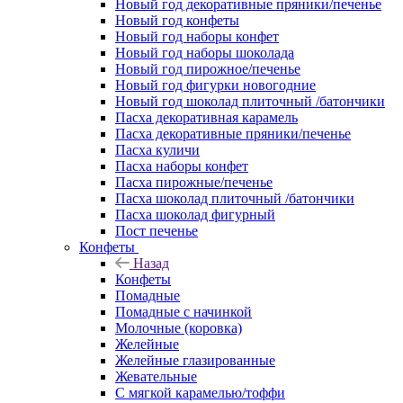
Новый год декоративные пряники/печенье
Новый год конфеты
Новый год наборы конфет
Новый год наборы шоколада
Новый год пирожное/печенье
Новый год фигурки новогодние
Новый год шоколад плиточный /батончики
Пасха декоративная карамель
Пасха декоративные пряники/печенье
Пасха куличи
Пасха наборы конфет
Пасха пирожные/печенье
Пасха шоколад плиточный /батончики
Пасха шоколад фигурный
Пост печенье
Конфеты
Назад
Конфеты
Помадные
Помадные с начинкой
Молочные (коровка)
Желейные
Желейные глазированные
Жевательные
С мягкой карамелью/тоффи