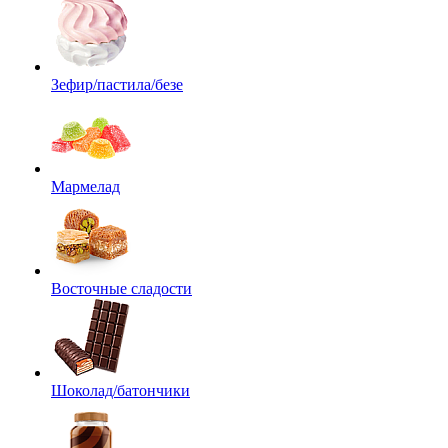
Зефир/пастила/безе
Мармелад
Восточные сладости
Шоколад/батончики