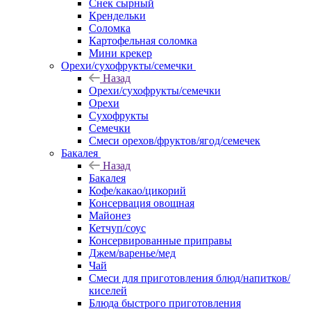
Снек сырный
Крендельки
Соломка
Картофельная соломка
Мини крекер
Орехи/сухофрукты/семечки
Назад
Орехи/сухофрукты/семечки
Орехи
Сухофрукты
Семечки
Смеси орехов/фруктов/ягод/семечек
Бакалея
Назад
Бакалея
Кофе/какао/цикорий
Консервация овощная
Майонез
Кетчуп/соус
Консервированные приправы
Джем/варенье/мед
Чай
Смеси для приготовления блюд/напитков/
киселей
Блюда быстрого приготовления