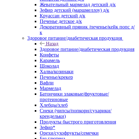
Жевательный мармелад детский д/к
Зефир детский (маршмеллоу) д/к
Круассан детский д/к
Печенье детское д/к
Декоративный пряник /печенье/кейк попс д/
к
Здоровое питание/диабетическая продукция
Назад
Здоровое питание/диабетическая продукция
Конфеты
Карамель
Шоколад
Халва/козинаки
Печенье/крекер
Вафли
Мармелад
Батончики злаковые/фруктовые/
протеиновые
Хлебцы/хлеб
Снеки (чипсы/попкорн/сухарики/
крендельки)
Продукты быстрого приготовления
Зефир*
Орехи/сухофрукты/семечки
Без глютена