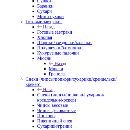
Сушки
Баранки
Сухари
Мини сухари
Готовые завтраки
Назад
Готовые завтраки
Хлопья
Шарики/звездочки/колечки
Подушечки/батончики
Кукурузные палочки
Мюсли
Назад
Мюсли
Гранола
Снеки (чипсы/попкорн/сухарики/крендельки/
крекер)
Назад
Снеки (чипсы/попкорн/сухарики/
крендельки/крекер)
Чипсы весовые
Чипсы фасованные
Попкорн
Пшеничный снек
Сухарики/гренки