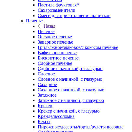
Пастила фруктовая*
Сахарозаменители
Смеси для приготовления напитков
Печенье
Назад
Печенье
Овсяное печенье
Заварное печенье
Грильяжное/злаковое/с кокосом печенье
Вафельное печенье
Бисквитное печенье
Сдобное печенье
Сдобное с начинкой, с глазурью
Слоеное
Слоеное с начинкой, с глазурью
Сахарное
Сахарное с начинкой, с глазурью
Затяжное
Затяжное с начинкой ,с глазурью
Крекер
Крекер с начинкой, с глазурью
Крендель/соломка
Кексы
Пирожные/десерты/торты/рулеты весовые