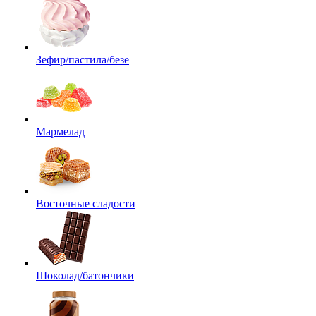
Зефир/пастила/безе
Мармелад
Восточные сладости
Шоколад/батончики