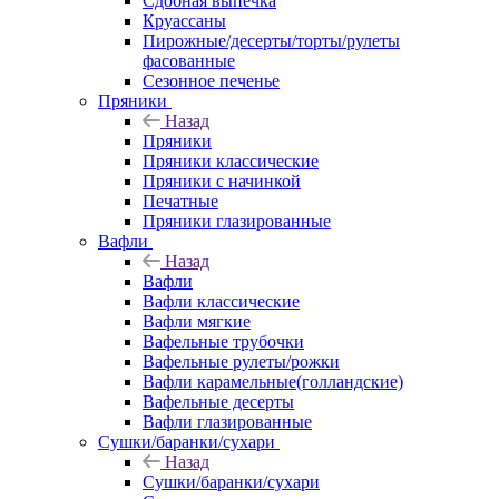
Сдобная выпечка
Круассаны
Пирожные/десерты/торты/рулеты
фасованные
Сезонное печенье
Пряники
Назад
Пряники
Пряники классические
Пряники с начинкой
Печатные
Пряники глазированные
Вафли
Назад
Вафли
Вафли классические
Вафли мягкие
Вафельные трубочки
Вафельные рулеты/рожки
Вафли карамельные(голландские)
Вафельные десерты
Вафли глазированные
Сушки/баранки/сухари
Назад
Сушки/баранки/сухари