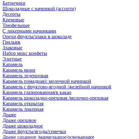
Батончики
Шоколадные с начинкой (ассорти)
Десерты
Кремовые
Трюфельные
С ликерными начинками
Орехи,фрукты/злаки в шоколаде
Грильяж
Злаковые
Набор микс конфеты
Элитные
Карамель
Карамель мини
Карамель леденцовая
Карамель помадная/с молочной начинкой
Карамель с фруктово-ягодной /желейной начинкой
Карамель глазированная/в какао
Карамель шоколадно-ореховая /молочно-ореховая
Карамель открытая
Карамель ликерная
Драже
Драже ореховое
Драже шоколадное
Драже фрукты/ягоды/семечки
Драже сахарное /мармеладное/освежающее