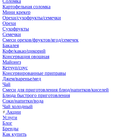
Соломка
Картофельная соломка
Мини крекер
Орехи/сухофрукты/семечки
Орехи
Сухофрукты
Семечки
Смеси орехов/фруктов/ягод/семечек
Бакалея
Кофе/какао/цикорий
Консервация овощная
Майонез
Кетчуп/соус
Консервированные приправы
Джем/варенье/мед
Чай
Смеси для приготовления блюд/напитков/киселей
Блюда быстрого приготовления
Соки/напитки/вода
Чай холодный
Акции
Услуги
Блог
Бренды
Как купить