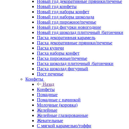
Новый год декоративные пряники/печенье
Новый год конфеты
Новый год наборы конфет
Новый год наборы шоколада
Новый год пирожное/печенье
Новый год фигурки новогодние
Новый год шоколад плиточный /батончики
Пасха декоративная карамель
Пасха декоративные пряники/печенье
Пасха куличи
Пасха наборы конфет
Пасха пирожные/печенье
Пасха шоколад плиточный /батончики
Пасха шоколад фигурный
Пост печенье
Конфеты
Назад
Конфеты
Помадные
Помадные с начинкой
Молочные (коровка)
Желейные
Желейные глазированные
Жевательные
С мягкой карамелью/тоффи