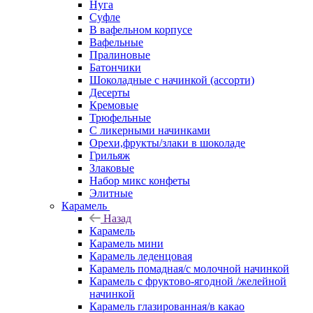
Нуга
Суфле
В вафельном корпусе
Вафельные
Пралиновые
Батончики
Шоколадные с начинкой (ассорти)
Десерты
Кремовые
Трюфельные
С ликерными начинками
Орехи,фрукты/злаки в шоколаде
Грильяж
Злаковые
Набор микс конфеты
Элитные
Карамель
Назад
Карамель
Карамель мини
Карамель леденцовая
Карамель помадная/с молочной начинкой
Карамель с фруктово-ягодной /желейной
начинкой
Карамель глазированная/в какао