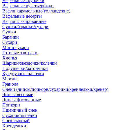
Вафельные трубочки
Вафельные рулеты/рожки
Вафли карамельные(голландские)
Вафельные десерты
Вафли глазированные
Сушки/баранки/сухари
Сушки
Баранки
Сухари
Мини сухари
Готовые завтраки
Хлопья
Шарики/звездочки/колечки
Подушечки/батончики
Кукурузные палочки
Мюсли
Гранола
Снеки (чипсы/попкорн/сухарики/крендельки/крекер)
Чипсы весовые
Чипсы фасованные
Попкорн
Пшеничный снек
Сухарики/гренки
Снек сырный
Крендельки