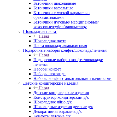
Батончики шоколадные
Батончики вафельные
Батончики с мягкой карамелью
орехами,злаками
Батончики нуговые/ марципановые/
кокосовые/суфле/маршмеллоу
Шоколадная паста
Назад
Шоколадная паста
Паста шоколадная/арахисовая
Подарочные наборы конфет/шоколада/печенья
Назад
Подарочные наборы конфет/шоколада/
печенья
Наборы конфет
Наборы шоколада
Наборы конфет с алкогольными начинками
Детские кондитерские изделия
Назад
Детские кондитерские изделия
Конструктор кондитерский д/к
Шоколадное яйцо д/к
Шоколадные изделия детские д/к
Декоративная карамель д/к
Конфеты детские д/к