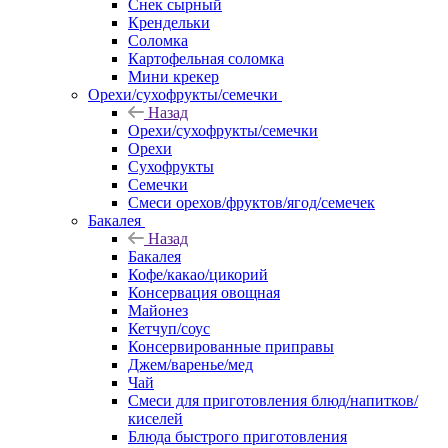
Снек сырный
Крендельки
Соломка
Картофельная соломка
Мини крекер
Орехи/сухофрукты/семечки
Назад
Орехи/сухофрукты/семечки
Орехи
Сухофрукты
Семечки
Смеси орехов/фруктов/ягод/семечек
Бакалея
Назад
Бакалея
Кофе/какао/цикорий
Консервация овощная
Майонез
Кетчуп/соус
Консервированные приправы
Джем/варенье/мед
Чай
Смеси для приготовления блюд/напитков/
киселей
Блюда быстрого приготовления