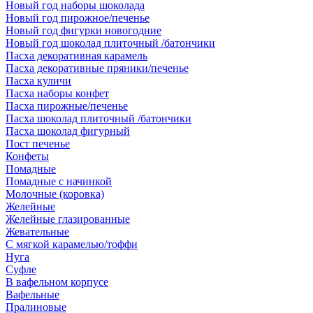
Новый год наборы шоколада
Новый год пирожное/печенье
Новый год фигурки новогодние
Новый год шоколад плиточный /батончики
Пасха декоративная карамель
Пасха декоративные пряники/печенье
Пасха куличи
Пасха наборы конфет
Пасха пирожные/печенье
Пасха шоколад плиточный /батончики
Пасха шоколад фигурный
Пост печенье
Конфеты
Помадные
Помадные с начинкой
Молочные (коровка)
Желейные
Желейные глазированные
Жевательные
С мягкой карамелью/тоффи
Нуга
Суфле
В вафельном корпусе
Вафельные
Пралиновые