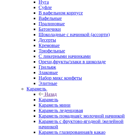
Нуга
Суфле
В вафельном корпусе
Вафельные
Пралиновые
Батончики
Шоколадные с начинкой (ассорти)
Десерты
Кремовые
Трюфельные
С ликерными начинками
Орехи,фрукты/злаки в шоколаде
Грильяж
Злаковые
Набор микс конфеты
Элитные
Карамель
Назад
Карамель
Карамель мини
Карамель леденцовая
Карамель помадная/с молочной начинкой
Карамель с фруктово-ягодной /желейной
начинкой
Карамель глазированная/в какао