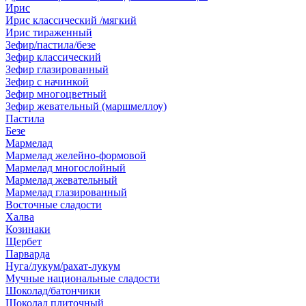
Ирис
Ирис классический /мягкий
Ирис тираженный
Зефир/пастила/безе
Зефир классический
Зефир глазированный
Зефир с начинкой
Зефир многоцветный
Зефир жевательный (маршмеллоу)
Пастила
Безе
Мармелад
Мармелад желейно-формовой
Мармелад многослойный
Мармелад жевательный
Мармелад глазированный
Восточные сладости
Халва
Козинаки
Щербет
Парварда
Нуга/лукум/рахат-лукум
Мучные национальные сладости
Шоколад/батончики
Шоколад плиточный