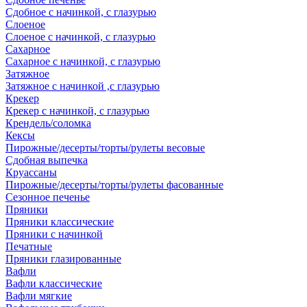
Сдобное с начинкой, с глазурью
Слоеное
Слоеное с начинкой, с глазурью
Сахарное
Сахарное с начинкой, с глазурью
Затяжное
Затяжное с начинкой ,с глазурью
Крекер
Крекер с начинкой, с глазурью
Крендель/соломка
Кексы
Пирожные/десерты/торты/рулеты весовые
Сдобная выпечка
Круассаны
Пирожные/десерты/торты/рулеты фасованные
Сезонное печенье
Пряники
Пряники классические
Пряники с начинкой
Печатные
Пряники глазированные
Вафли
Вафли классические
Вафли мягкие