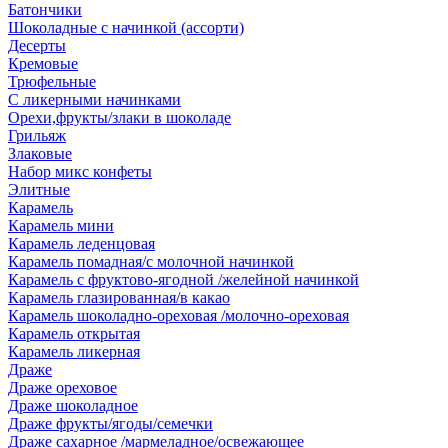
Батончики
Шоколадные с начинкой (ассорти)
Десерты
Кремовые
Трюфельные
С ликерными начинками
Орехи,фрукты/злаки в шоколаде
Грильяж
Злаковые
Набор микс конфеты
Элитные
Карамель
Карамель мини
Карамель леденцовая
Карамель помадная/с молочной начинкой
Карамель с фруктово-ягодной /желейной начинкой
Карамель глазированная/в какао
Карамель шоколадно-ореховая /молочно-ореховая
Карамель открытая
Карамель ликерная
Драже
Драже ореховое
Драже шоколадное
Драже фрукты/ягоды/семечки
Драже сахарное /мармеладное/освежающее