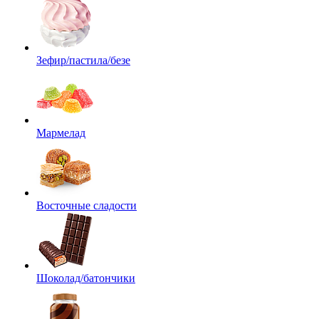
Зефир/пастила/безе
Мармелад
Восточные сладости
Шоколад/батончики