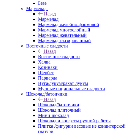
Безе
Мармелад
Назад
Мармелад
Мармелад желейно-формовой
Мармелад многослойный
Мармелад жевательный
Мармелад глазированный
Восточные сладости
Назад
Восточные сладости
Халва
Козинаки
Щербет
Парварда
Нуга/лукум/рахат-лукум
Мучные национальные сладости
Шоколад/батончики
Назад
Шоколад/батончики
Шоколад плиточный
Мини-шоколад
Шоколад и конфеты ручной работы
Плитка /фигурки весовые из кондитерской
глазури