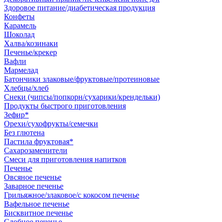
Здоровое питание/диабетическая продукция
Конфеты
Карамель
Шоколад
Халва/козинаки
Печенье/крекер
Вафли
Мармелад
Батончики злаковые/фруктовые/протеиновые
Хлебцы/хлеб
Снеки (чипсы/попкорн/сухарики/крендельки)
Продукты быстрого приготовления
Зефир*
Орехи/сухофрукты/семечки
Без глютена
Пастила фруктовая*
Сахарозаменители
Смеси для приготовления напитков
Печенье
Овсяное печенье
Заварное печенье
Грильяжное/злаковое/с кокосом печенье
Вафельное печенье
Бисквитное печенье
Сдобное печенье