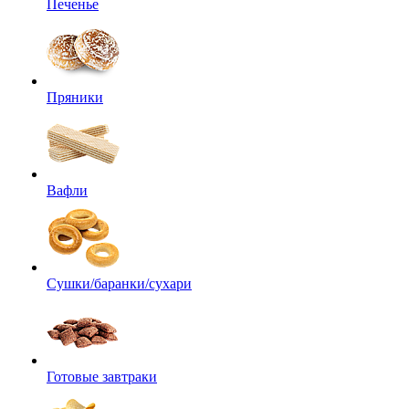
Печенье
Пряники
Вафли
Сушки/баранки/сухари
Готовые завтраки