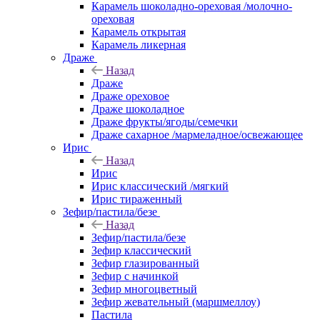
Карамель шоколадно-ореховая /молочно-
ореховая
Карамель открытая
Карамель ликерная
Драже
Назад
Драже
Драже ореховое
Драже шоколадное
Драже фрукты/ягоды/семечки
Драже сахарное /мармеладное/освежающее
Ирис
Назад
Ирис
Ирис классический /мягкий
Ирис тираженный
Зефир/пастила/безе
Назад
Зефир/пастила/безе
Зефир классический
Зефир глазированный
Зефир с начинкой
Зефир многоцветный
Зефир жевательный (маршмеллоу)
Пастила