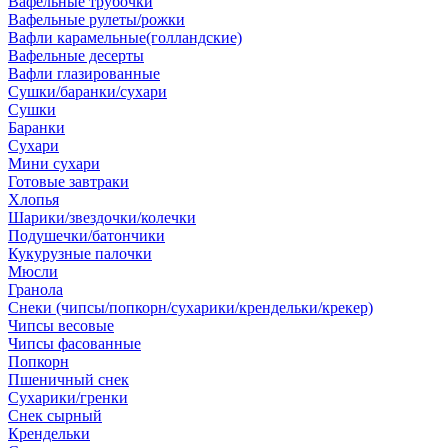
Вафельные трубочки
Вафельные рулеты/рожки
Вафли карамельные(голландские)
Вафельные десерты
Вафли глазированные
Сушки/баранки/сухари
Сушки
Баранки
Сухари
Мини сухари
Готовые завтраки
Хлопья
Шарики/звездочки/колечки
Подушечки/батончики
Кукурузные палочки
Мюсли
Гранола
Снеки (чипсы/попкорн/сухарики/крендельки/крекер)
Чипсы весовые
Чипсы фасованные
Попкорн
Пшеничный снек
Сухарики/гренки
Снек сырный
Крендельки