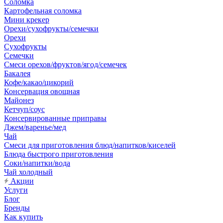
Соломка
Картофельная соломка
Мини крекер
Орехи/сухофрукты/семечки
Орехи
Сухофрукты
Семечки
Смеси орехов/фруктов/ягод/семечек
Бакалея
Кофе/какао/цикорий
Консервация овощная
Майонез
Кетчуп/соус
Консервированные приправы
Джем/варенье/мед
Чай
Смеси для приготовления блюд/напитков/киселей
Блюда быстрого приготовления
Соки/напитки/вода
Чай холодный
Акции
Услуги
Блог
Бренды
Как купить