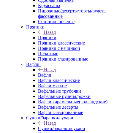
Сдобная выпечка
Круассаны
Пирожные/десерты/торты/рулеты
фасованные
Сезонное печенье
Пряники
Назад
Пряники
Пряники классические
Пряники с начинкой
Печатные
Пряники глазированные
Вафли
Назад
Вафли
Вафли классические
Вафли мягкие
Вафельные трубочки
Вафельные рулеты/рожки
Вафли карамельные(голландские)
Вафельные десерты
Вафли глазированные
Сушки/баранки/сухари
Назад
Сушки/баранки/сухари