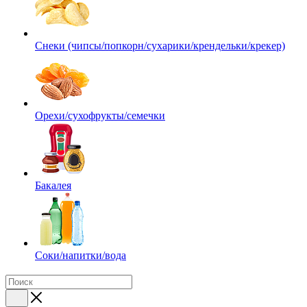
Снеки (чипсы/попкорн/сухарики/крендельки/крекер)
Орехи/сухофрукты/семечки
Бакалея
Соки/напитки/вода