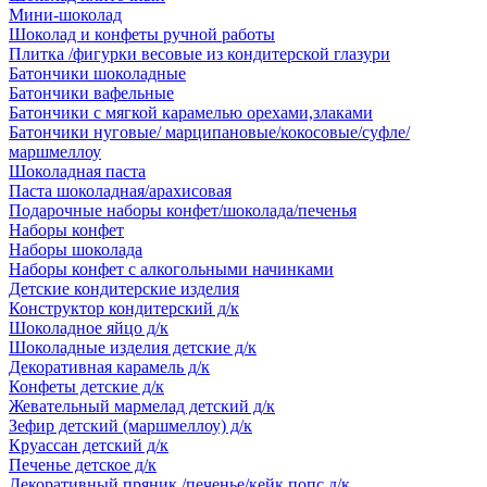
Мини-шоколад
Шоколад и конфеты ручной работы
Плитка /фигурки весовые из кондитерской глазури
Батончики шоколадные
Батончики вафельные
Батончики с мягкой карамелью орехами,злаками
Батончики нуговые/ марципановые/кокосовые/суфле/
маршмеллоу
Шоколадная паста
Паста шоколадная/арахисовая
Подарочные наборы конфет/шоколада/печенья
Наборы конфет
Наборы шоколада
Наборы конфет с алкогольными начинками
Детские кондитерские изделия
Конструктор кондитерский д/к
Шоколадное яйцо д/к
Шоколадные изделия детские д/к
Декоративная карамель д/к
Конфеты детские д/к
Жевательный мармелад детский д/к
Зефир детский (маршмеллоу) д/к
Круассан детский д/к
Печенье детское д/к
Декоративный пряник /печенье/кейк попс д/к