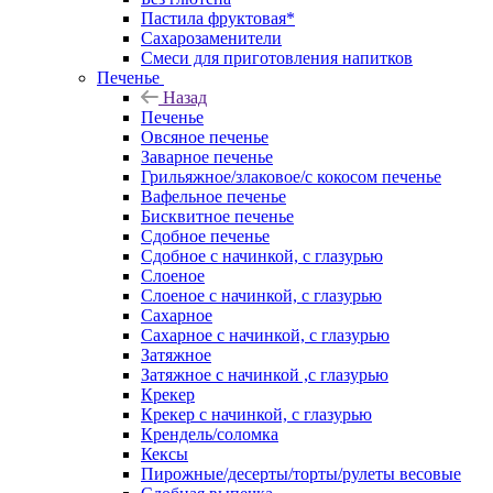
Пастила фруктовая*
Сахарозаменители
Смеси для приготовления напитков
Печенье
Назад
Печенье
Овсяное печенье
Заварное печенье
Грильяжное/злаковое/с кокосом печенье
Вафельное печенье
Бисквитное печенье
Сдобное печенье
Сдобное с начинкой, с глазурью
Слоеное
Слоеное с начинкой, с глазурью
Сахарное
Сахарное с начинкой, с глазурью
Затяжное
Затяжное с начинкой ,с глазурью
Крекер
Крекер с начинкой, с глазурью
Крендель/соломка
Кексы
Пирожные/десерты/торты/рулеты весовые