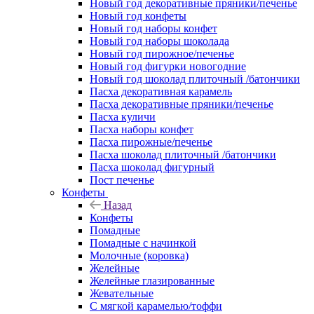
Новый год декоративные пряники/печенье
Новый год конфеты
Новый год наборы конфет
Новый год наборы шоколада
Новый год пирожное/печенье
Новый год фигурки новогодние
Новый год шоколад плиточный /батончики
Пасха декоративная карамель
Пасха декоративные пряники/печенье
Пасха куличи
Пасха наборы конфет
Пасха пирожные/печенье
Пасха шоколад плиточный /батончики
Пасха шоколад фигурный
Пост печенье
Конфеты
Назад
Конфеты
Помадные
Помадные с начинкой
Молочные (коровка)
Желейные
Желейные глазированные
Жевательные
С мягкой карамелью/тоффи