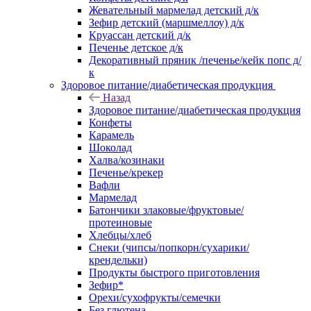
Жевательный мармелад детский д/к
Зефир детский (маршмеллоу) д/к
Круассан детский д/к
Печенье детское д/к
Декоративный пряник /печенье/кейк попс д/
к
Здоровое питание/диабетическая продукция
Назад
Здоровое питание/диабетическая продукция
Конфеты
Карамель
Шоколад
Халва/козинаки
Печенье/крекер
Вафли
Мармелад
Батончики злаковые/фруктовые/
протеиновые
Хлебцы/хлеб
Снеки (чипсы/попкорн/сухарики/
крендельки)
Продукты быстрого приготовления
Зефир*
Орехи/сухофрукты/семечки
Без глютена