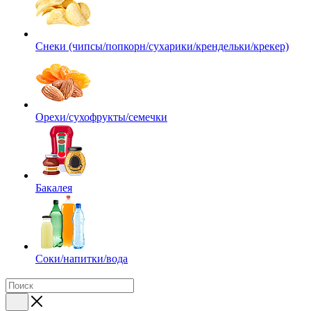
Снеки (чипсы/попкорн/сухарики/крендельки/крекер)
Орехи/сухофрукты/семечки
Бакалея
Соки/напитки/вода