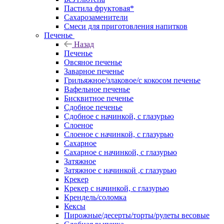
Пастила фруктовая*
Сахарозаменители
Смеси для приготовления напитков
Печенье
Назад
Печенье
Овсяное печенье
Заварное печенье
Грильяжное/злаковое/с кокосом печенье
Вафельное печенье
Бисквитное печенье
Сдобное печенье
Сдобное с начинкой, с глазурью
Слоеное
Слоеное с начинкой, с глазурью
Сахарное
Сахарное с начинкой, с глазурью
Затяжное
Затяжное с начинкой ,с глазурью
Крекер
Крекер с начинкой, с глазурью
Крендель/соломка
Кексы
Пирожные/десерты/торты/рулеты весовые