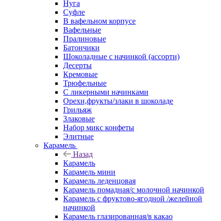
Нуга
Суфле
В вафельном корпусе
Вафельные
Пралиновые
Батончики
Шоколадные с начинкой (ассорти)
Десерты
Кремовые
Трюфельные
С ликерными начинками
Орехи,фрукты/злаки в шоколаде
Грильяж
Злаковые
Набор микс конфеты
Элитные
Карамель
Назад
Карамель
Карамель мини
Карамель леденцовая
Карамель помадная/с молочной начинкой
Карамель с фруктово-ягодной /желейной
начинкой
Карамель глазированная/в какао