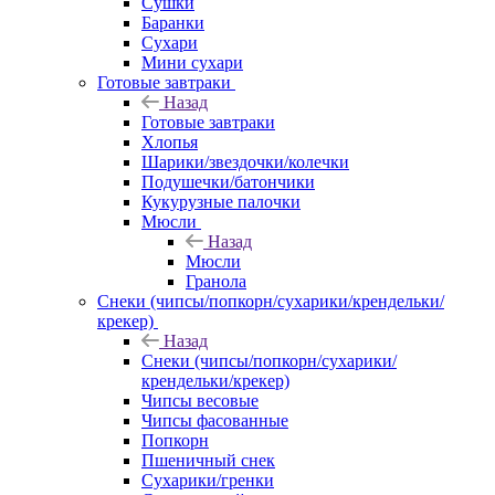
Сушки
Баранки
Сухари
Мини сухари
Готовые завтраки
Назад
Готовые завтраки
Хлопья
Шарики/звездочки/колечки
Подушечки/батончики
Кукурузные палочки
Мюсли
Назад
Мюсли
Гранола
Снеки (чипсы/попкорн/сухарики/крендельки/
крекер)
Назад
Снеки (чипсы/попкорн/сухарики/
крендельки/крекер)
Чипсы весовые
Чипсы фасованные
Попкорн
Пшеничный снек
Сухарики/гренки