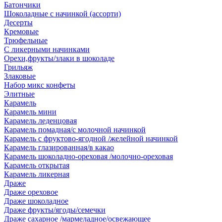
Батончики
Шоколадные с начинкой (ассорти)
Десерты
Кремовые
Трюфельные
С ликерными начинками
Орехи,фрукты/злаки в шоколаде
Грильяж
Злаковые
Набор микс конфеты
Элитные
Карамель
Карамель мини
Карамель леденцовая
Карамель помадная/с молочной начинкой
Карамель с фруктово-ягодной /желейной начинкой
Карамель глазированная/в какао
Карамель шоколадно-ореховая /молочно-ореховая
Карамель открытая
Карамель ликерная
Драже
Драже ореховое
Драже шоколадное
Драже фрукты/ягоды/семечки
Драже сахарное /мармеладное/освежающее