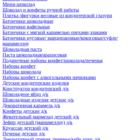
Мини-шоколад
Шоколад и конфеты ручной работы
Плитка /фигурки весовые из кондитерской глазури
Батончики шоколадные
Батончики вафельные
Батончики с мягкой карамелью орехами,злаками
Батончики нуговые/ марципановые/кокосовые/суфле/
маршмеллоу
Шоколадная паста
Паста шоколадная/арахисовая
Подарочные наборы конфет/шоколада/печенья
Наборы конфет
Наборы шоколада
Наборы конфет с алкогольными начинками
Детские кондитерские изделия
Конструктор кондитерский д/к
Шоколадное яйцо д/к
Шоколадные изделия детские д/к
Декоративная карамель д/к
Конфеты детские д/к
Жевательный мармелад детский д/к
Зефир детский (маршмеллоу) д/к
Круассан детский д/к
Печенье детское д/к
Декоративный пряник /печенье/кейк попс д/к