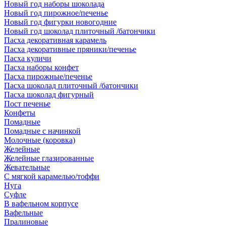
Новый год наборы шоколада
Новый год пирожное/печенье
Новый год фигурки новогодние
Новый год шоколад плиточный /батончики
Пасха декоративная карамель
Пасха декоративные пряники/печенье
Пасха куличи
Пасха наборы конфет
Пасха пирожные/печенье
Пасха шоколад плиточный /батончики
Пасха шоколад фигурный
Пост печенье
Конфеты
Помадные
Помадные с начинкой
Молочные (коровка)
Желейные
Желейные глазированные
Жевательные
С мягкой карамелью/тоффи
Нуга
Суфле
В вафельном корпусе
Вафельные
Пралиновые