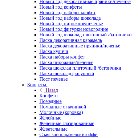
Новый год декоративные пряники/печенье
Новый год конфеты
Новый год наборы конфет
Новый год наборы шоколада
Новый год пирожное/печенье
Новый год фигурки новогодние
Новый год шоколад плиточный /батончики
Пасха декоративная карамель
Пасха декоративные пряники/печенье
Пасха куличи
Пасха наборы конфет
Пасха пирожные/печенье
Пасха шоколад плиточный /батончики
Пасха шоколад фигурный
Пост печенье
Конфеты
Назад
Конфеты
Помадные
Помадные с начинкой
Молочные (коровка)
Желейные
Желейные глазированные
Жевательные
С мягкой карамелью/тоффи