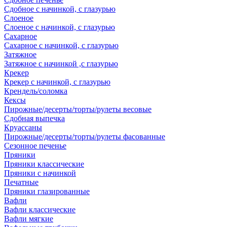
Сдобное с начинкой, с глазурью
Слоеное
Слоеное с начинкой, с глазурью
Сахарное
Сахарное с начинкой, с глазурью
Затяжное
Затяжное с начинкой ,с глазурью
Крекер
Крекер с начинкой, с глазурью
Крендель/соломка
Кексы
Пирожные/десерты/торты/рулеты весовые
Сдобная выпечка
Круассаны
Пирожные/десерты/торты/рулеты фасованные
Сезонное печенье
Пряники
Пряники классические
Пряники с начинкой
Печатные
Пряники глазированные
Вафли
Вафли классические
Вафли мягкие