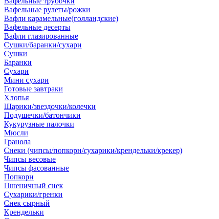
Вафельные трубочки
Вафельные рулеты/рожки
Вафли карамельные(голландские)
Вафельные десерты
Вафли глазированные
Сушки/баранки/сухари
Сушки
Баранки
Сухари
Мини сухари
Готовые завтраки
Хлопья
Шарики/звездочки/колечки
Подушечки/батончики
Кукурузные палочки
Мюсли
Гранола
Снеки (чипсы/попкорн/сухарики/крендельки/крекер)
Чипсы весовые
Чипсы фасованные
Попкорн
Пшеничный снек
Сухарики/гренки
Снек сырный
Крендельки