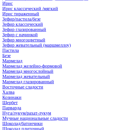
Ирис
Ирис классический /мягкий
Ирис тираженный
Зефир/пастила/безе
Зефир классический
Зефир глазированный
Зефир с начинкой
Зефир многоцветный
Зефир жевательный (маршмеллоу)
Пастила
Безе
Мармелад
Мармелад желейно-формовой
Мармелад многослойный
Мармелад жевательный
Мармелад глазированный
Восточные сладости
Халва
Козинаки
Щербет
Парварда
Нуга/лукум/рахат-лукум
Мучные национальные сладости
Шоколад/батончики
Шоколад плиточный