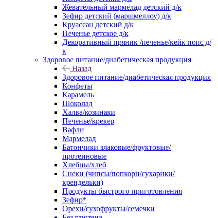
Жевательный мармелад детский д/к
Зефир детский (маршмеллоу) д/к
Круассан детский д/к
Печенье детское д/к
Декоративный пряник /печенье/кейк попс д/
к
Здоровое питание/диабетическая продукция
Назад
Здоровое питание/диабетическая продукция
Конфеты
Карамель
Шоколад
Халва/козинаки
Печенье/крекер
Вафли
Мармелад
Батончики злаковые/фруктовые/
протеиновые
Хлебцы/хлеб
Снеки (чипсы/попкорн/сухарики/
крендельки)
Продукты быстрого приготовления
Зефир*
Орехи/сухофрукты/семечки
Без глютена