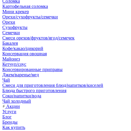
Соломка
Картофельная соломка
Мини крекер
Орехи/сухофрукты/семечки
Орехи
Сухофрукты
Семечки
Смеси орехов/фруктов/ягод/семечек
Бакалея
Кофе/какао/цикорий
Консервация овощная
Майонез
Кетчуп/соус
Консервированные приправы
Джем/варенье/мед
Чай
Смеси для приготовления блюд/напитков/киселей
Блюда быстрого приготовления
Соки/напитки/вода
Чай холодный
Акции
Услуги
Блог
Бренды
Как купить