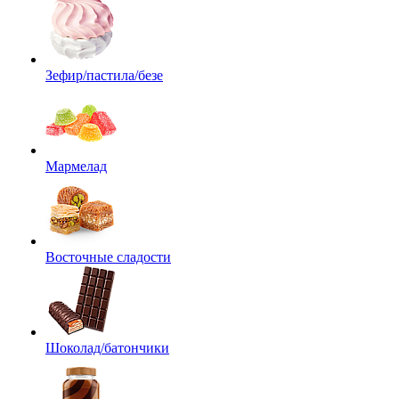
Зефир/пастила/безе
Мармелад
Восточные сладости
Шоколад/батончики