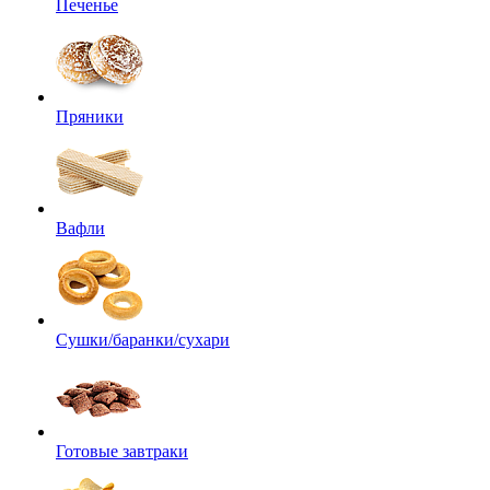
Печенье
Пряники
Вафли
Сушки/баранки/сухари
Готовые завтраки