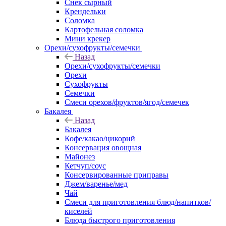
Снек сырный
Крендельки
Соломка
Картофельная соломка
Мини крекер
Орехи/сухофрукты/семечки
Назад
Орехи/сухофрукты/семечки
Орехи
Сухофрукты
Семечки
Смеси орехов/фруктов/ягод/семечек
Бакалея
Назад
Бакалея
Кофе/какао/цикорий
Консервация овощная
Майонез
Кетчуп/соус
Консервированные приправы
Джем/варенье/мед
Чай
Смеси для приготовления блюд/напитков/
киселей
Блюда быстрого приготовления