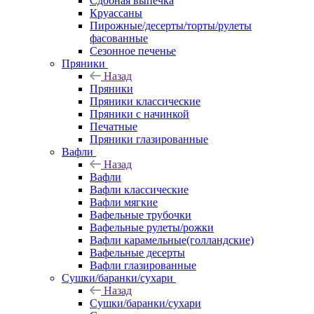
Сдобная выпечка
Круассаны
Пирожные/десерты/торты/рулеты
фасованные
Сезонное печенье
Пряники
Назад
Пряники
Пряники классические
Пряники с начинкой
Печатные
Пряники глазированные
Вафли
Назад
Вафли
Вафли классические
Вафли мягкие
Вафельные трубочки
Вафельные рулеты/рожки
Вафли карамельные(голландские)
Вафельные десерты
Вафли глазированные
Сушки/баранки/сухари
Назад
Сушки/баранки/сухари