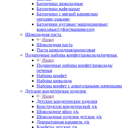
Батончики шоколадные
Батончики вафельные
Батончики с мягкой карамелью
орехами,злаками
Батончики нуговые/ марципановые/
кокосовые/суфле/маршмеллоу
Шоколадная паста
Назад
Шоколадная паста
Паста шоколадная/арахисовая
Подарочные наборы конфет/шоколада/печенья
Назад
Подарочные наборы конфет/шоколада/
печенья
Наборы конфет
Наборы шоколада
Наборы конфет с алкогольными начинками
Детские кондитерские изделия
Назад
Детские кондитерские изделия
Конструктор кондитерский д/к
Шоколадное яйцо д/к
Шоколадные изделия детские д/к
Декоративная карамель д/к
Конфеты детские д/к