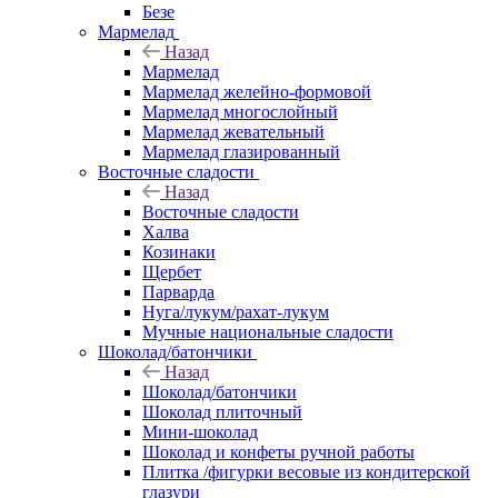
Безе
Мармелад
Назад
Мармелад
Мармелад желейно-формовой
Мармелад многослойный
Мармелад жевательный
Мармелад глазированный
Восточные сладости
Назад
Восточные сладости
Халва
Козинаки
Щербет
Парварда
Нуга/лукум/рахат-лукум
Мучные национальные сладости
Шоколад/батончики
Назад
Шоколад/батончики
Шоколад плиточный
Мини-шоколад
Шоколад и конфеты ручной работы
Плитка /фигурки весовые из кондитерской
глазури