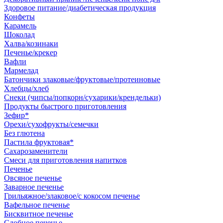
Здоровое питание/диабетическая продукция
Конфеты
Карамель
Шоколад
Халва/козинаки
Печенье/крекер
Вафли
Мармелад
Батончики злаковые/фруктовые/протеиновые
Хлебцы/хлеб
Снеки (чипсы/попкорн/сухарики/крендельки)
Продукты быстрого приготовления
Зефир*
Орехи/сухофрукты/семечки
Без глютена
Пастила фруктовая*
Сахарозаменители
Смеси для приготовления напитков
Печенье
Овсяное печенье
Заварное печенье
Грильяжное/злаковое/с кокосом печенье
Вафельное печенье
Бисквитное печенье
Сдобное печенье