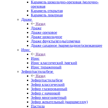
Карамель шоколадно-ореховая /молочно-
ореховая
Карамель открытая
Карамель ликерная
Драже
Назад
Драже
Драже ореховое
Драже шоколадное
Драже фрукты/ягоды/семечки
Драже сахарное /мармеладное/освежающее
Ирис
Назад
Ирис
Ирис классический /мягкий
Ирис тираженный
Зефир/пастила/безе
Назад
Зефир/пастила/безе
Зефир классический
Зефир глазированный
Зефир с начинкой
Зефир многоцветный
Зефир жевательный (маршмеллоу)
Пастила