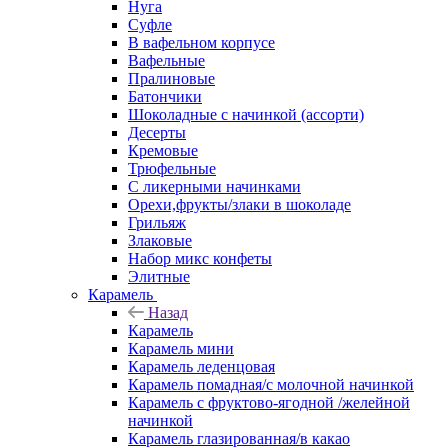
Нуга
Суфле
В вафельном корпусе
Вафельные
Пралиновые
Батончики
Шоколадные с начинкой (ассорти)
Десерты
Кремовые
Трюфельные
С ликерными начинками
Орехи,фрукты/злаки в шоколаде
Грильяж
Злаковые
Набор микс конфеты
Элитные
Карамель
Назад
Карамель
Карамель мини
Карамель леденцовая
Карамель помадная/с молочной начинкой
Карамель с фруктово-ягодной /желейной
начинкой
Карамель глазированная/в какао