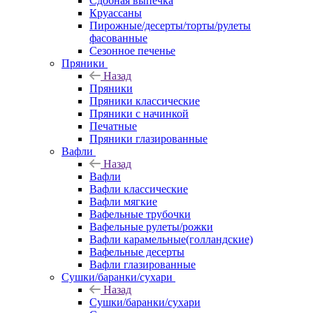
Сдобная выпечка
Круассаны
Пирожные/десерты/торты/рулеты
фасованные
Сезонное печенье
Пряники
Назад
Пряники
Пряники классические
Пряники с начинкой
Печатные
Пряники глазированные
Вафли
Назад
Вафли
Вафли классические
Вафли мягкие
Вафельные трубочки
Вафельные рулеты/рожки
Вафли карамельные(голландские)
Вафельные десерты
Вафли глазированные
Сушки/баранки/сухари
Назад
Сушки/баранки/сухари