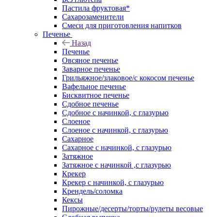
Пастила фруктовая*
Сахарозаменители
Смеси для приготовления напитков
Печенье
Назад
Печенье
Овсяное печенье
Заварное печенье
Грильяжное/злаковое/с кокосом печенье
Вафельное печенье
Бисквитное печенье
Сдобное печенье
Сдобное с начинкой, с глазурью
Слоеное
Слоеное с начинкой, с глазурью
Сахарное
Сахарное с начинкой, с глазурью
Затяжное
Затяжное с начинкой ,с глазурью
Крекер
Крекер с начинкой, с глазурью
Крендель/соломка
Кексы
Пирожные/десерты/торты/рулеты весовые