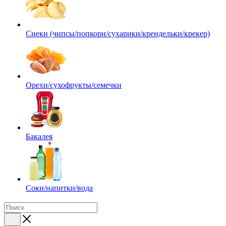
Снеки (чипсы/попкорн/сухарики/крендельки/крекер)
Орехи/сухофрукты/семечки
Бакалея
Соки/напитки/вода