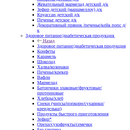
Жевательный мармелад детский д/к
Зефир детский (маршмеллоу) д/к
Круассан детский д/к
Печенье детское д/к
Декоративный пряник /печенье/кейк попс д/
к
Здоровое питание/диабетическая продукция
Назад
Здоровое питание/диабетическая продукция
Конфеты
Карамель
Шоколад
Халва/козинаки
Печенье/крекер
Вафли
Мармелад
Батончики злаковые/фруктовые/
протеиновые
Хлебцы/хлеб
Снеки (чипсы/попкорн/сухарики/
крендельки)
Продукты быстрого приготовления
Зефир*
Орехи/сухофрукты/семечки
Без глютена