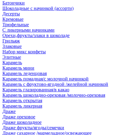
Батончики
Шоколадные с начинкой (ассорти)
Десерты
Кремовые
Трюфельные
С ликерными начинками
Орехи,фрукты/злаки в шоколаде
Грильяж
Злаковые
Набор микс конфеты
Элитные
Карамель
Карамель мини
Карамель леденцовая
Карамель помадная/с молочной начинкой
Карамель с фруктово-ягодной /желейной начинкой
Карамель глазированная/в какао
Карамель шоколадно-ореховая /молочно-ореховая
Карамель открытая
Карамель ликерная
Драже
Драже ореховое
Драже шоколадное
Драже фрукты/ягоды/семечки
Драже сахарное /мармеладное/освежающее