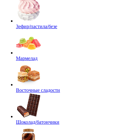
Зефир/пастила/безе
Мармелад
Восточные сладости
Шоколад/батончики