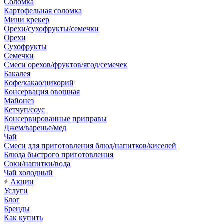
Соломка
Картофельная соломка
Мини крекер
Орехи/сухофрукты/семечки
Орехи
Сухофрукты
Семечки
Смеси орехов/фруктов/ягод/семечек
Бакалея
Кофе/какао/цикорий
Консервация овощная
Майонез
Кетчуп/соус
Консервированные приправы
Джем/варенье/мед
Чай
Смеси для приготовления блюд/напитков/киселей
Блюда быстрого приготовления
Соки/напитки/вода
Чай холодный
Акции
Услуги
Блог
Бренды
Как купить