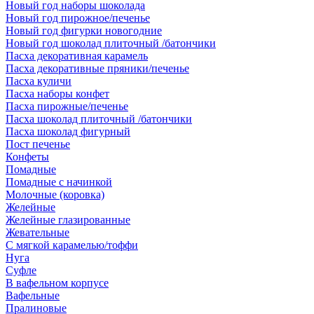
Новый год наборы шоколада
Новый год пирожное/печенье
Новый год фигурки новогодние
Новый год шоколад плиточный /батончики
Пасха декоративная карамель
Пасха декоративные пряники/печенье
Пасха куличи
Пасха наборы конфет
Пасха пирожные/печенье
Пасха шоколад плиточный /батончики
Пасха шоколад фигурный
Пост печенье
Конфеты
Помадные
Помадные с начинкой
Молочные (коровка)
Желейные
Желейные глазированные
Жевательные
С мягкой карамелью/тоффи
Нуга
Суфле
В вафельном корпусе
Вафельные
Пралиновые