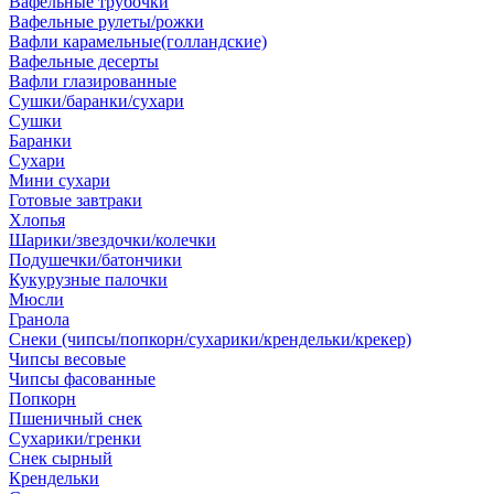
Вафельные трубочки
Вафельные рулеты/рожки
Вафли карамельные(голландские)
Вафельные десерты
Вафли глазированные
Сушки/баранки/сухари
Сушки
Баранки
Сухари
Мини сухари
Готовые завтраки
Хлопья
Шарики/звездочки/колечки
Подушечки/батончики
Кукурузные палочки
Мюсли
Гранола
Снеки (чипсы/попкорн/сухарики/крендельки/крекер)
Чипсы весовые
Чипсы фасованные
Попкорн
Пшеничный снек
Сухарики/гренки
Снек сырный
Крендельки