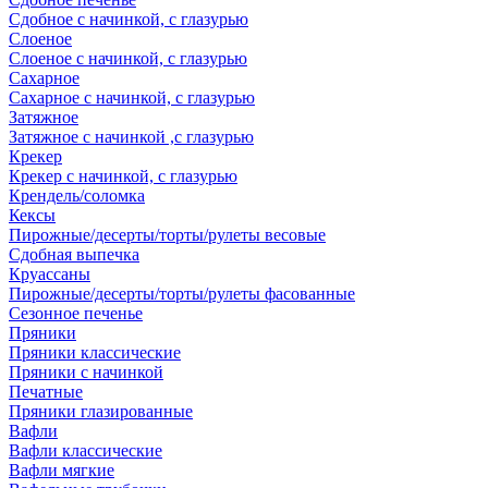
Сдобное с начинкой, с глазурью
Слоеное
Слоеное с начинкой, с глазурью
Сахарное
Сахарное с начинкой, с глазурью
Затяжное
Затяжное с начинкой ,с глазурью
Крекер
Крекер с начинкой, с глазурью
Крендель/соломка
Кексы
Пирожные/десерты/торты/рулеты весовые
Сдобная выпечка
Круассаны
Пирожные/десерты/торты/рулеты фасованные
Сезонное печенье
Пряники
Пряники классические
Пряники с начинкой
Печатные
Пряники глазированные
Вафли
Вафли классические
Вафли мягкие