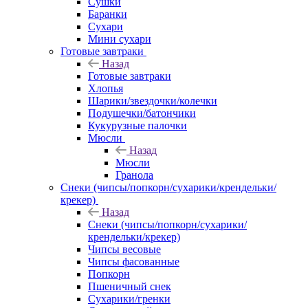
Сушки
Баранки
Сухари
Мини сухари
Готовые завтраки
Назад
Готовые завтраки
Хлопья
Шарики/звездочки/колечки
Подушечки/батончики
Кукурузные палочки
Мюсли
Назад
Мюсли
Гранола
Снеки (чипсы/попкорн/сухарики/крендельки/
крекер)
Назад
Снеки (чипсы/попкорн/сухарики/
крендельки/крекер)
Чипсы весовые
Чипсы фасованные
Попкорн
Пшеничный снек
Сухарики/гренки