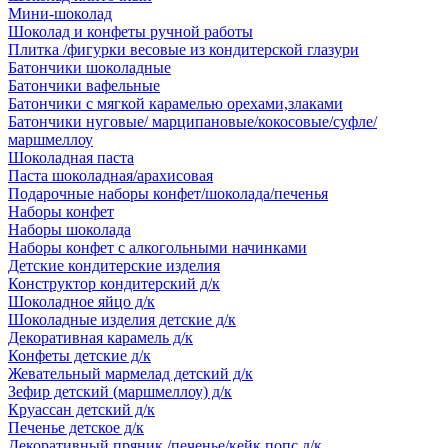
Мини-шоколад
Шоколад и конфеты ручной работы
Плитка /фигурки весовые из кондитерской глазури
Батончики шоколадные
Батончики вафельные
Батончики с мягкой карамелью орехами,злаками
Батончики нуговые/ марципановые/кокосовые/суфле/
маршмеллоу
Шоколадная паста
Паста шоколадная/арахисовая
Подарочные наборы конфет/шоколада/печенья
Наборы конфет
Наборы шоколада
Наборы конфет с алкогольными начинками
Детские кондитерские изделия
Конструктор кондитерский д/к
Шоколадное яйцо д/к
Шоколадные изделия детские д/к
Декоративная карамель д/к
Конфеты детские д/к
Жевательный мармелад детский д/к
Зефир детский (маршмеллоу) д/к
Круассан детский д/к
Печенье детское д/к
Декоративный пряник /печенье/кейк попс д/к