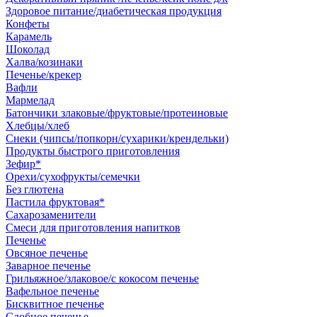
Здоровое питание/диабетическая продукция
Конфеты
Карамель
Шоколад
Халва/козинаки
Печенье/крекер
Вафли
Мармелад
Батончики злаковые/фруктовые/протеиновые
Хлебцы/хлеб
Снеки (чипсы/попкорн/сухарики/крендельки)
Продукты быстрого приготовления
Зефир*
Орехи/сухофрукты/семечки
Без глютена
Пастила фруктовая*
Сахарозаменители
Смеси для приготовления напитков
Печенье
Овсяное печенье
Заварное печенье
Грильяжное/злаковое/с кокосом печенье
Вафельное печенье
Бисквитное печенье
Сдобное печенье