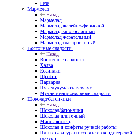
Безе
Мармелад
Назад
Мармелад
Мармелад желейно-формовой
Мармелад многослойный
Мармелад жевательный
Мармелад глазированный
Восточные сладости
Назад
Восточные сладости
Халва
Козинаки
Щербет
Парварда
Нуга/лукум/рахат-лукум
Мучные национальные сладости
Шоколад/батончики
Назад
Шоколад/батончики
Шоколад плиточный
Мини-шоколад
Шоколад и конфеты ручной работы
Плитка /фигурки весовые из кондитерской
глазури