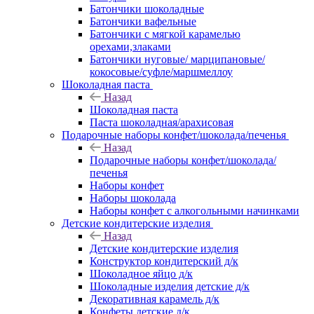
Батончики шоколадные
Батончики вафельные
Батончики с мягкой карамелью
орехами,злаками
Батончики нуговые/ марципановые/
кокосовые/суфле/маршмеллоу
Шоколадная паста
Назад
Шоколадная паста
Паста шоколадная/арахисовая
Подарочные наборы конфет/шоколада/печенья
Назад
Подарочные наборы конфет/шоколада/
печенья
Наборы конфет
Наборы шоколада
Наборы конфет с алкогольными начинками
Детские кондитерские изделия
Назад
Детские кондитерские изделия
Конструктор кондитерский д/к
Шоколадное яйцо д/к
Шоколадные изделия детские д/к
Декоративная карамель д/к
Конфеты детские д/к