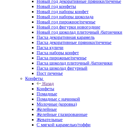
Новый год декоративные пряники/печенье
Новый год конфеты
Новый год наборы конфет
Новый год наборы шоколада
Новый год пирожное/печенье
Новый год фигурки новогодние
Новый год шоколад плиточный /батончики
Пасха декоративная карамель
Пасха декоративные пряники/печенье
Пасха куличи
Пасха наборы конфет
Пасха пирожные/печенье
Пасха шоколад плиточный /батончики
Пасха шоколад фигурный
Пост печенье
Конфеты
Назад
Конфеты
Помадные
Помадные с начинкой
Молочные (коровка)
Желейные
Желейные глазированные
Жевательные
С мягкой карамелью/тоффи