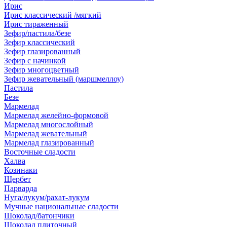
Ирис
Ирис классический /мягкий
Ирис тираженный
Зефир/пастила/безе
Зефир классический
Зефир глазированный
Зефир с начинкой
Зефир многоцветный
Зефир жевательный (маршмеллоу)
Пастила
Безе
Мармелад
Мармелад желейно-формовой
Мармелад многослойный
Мармелад жевательный
Мармелад глазированный
Восточные сладости
Халва
Козинаки
Щербет
Парварда
Нуга/лукум/рахат-лукум
Мучные национальные сладости
Шоколад/батончики
Шоколад плиточный