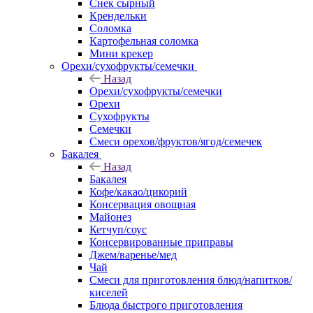
Снек сырный
Крендельки
Соломка
Картофельная соломка
Мини крекер
Орехи/сухофрукты/семечки
Назад
Орехи/сухофрукты/семечки
Орехи
Сухофрукты
Семечки
Смеси орехов/фруктов/ягод/семечек
Бакалея
Назад
Бакалея
Кофе/какао/цикорий
Консервация овощная
Майонез
Кетчуп/соус
Консервированные приправы
Джем/варенье/мед
Чай
Смеси для приготовления блюд/напитков/
киселей
Блюда быстрого приготовления