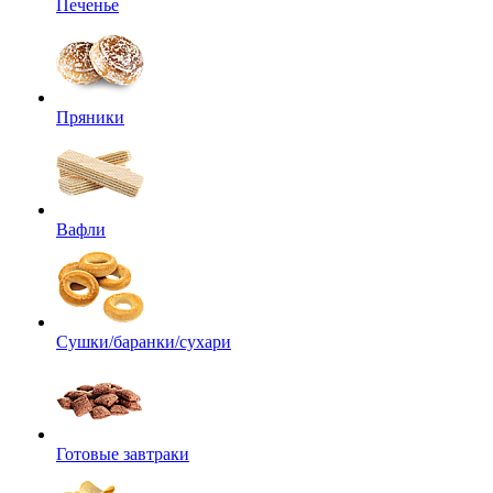
Печенье
Пряники
Вафли
Сушки/баранки/сухари
Готовые завтраки