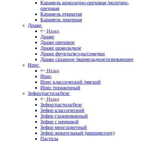
Карамель шоколадно-ореховая /молочно-
ореховая
Карамель открытая
Карамель ликерная
Драже
Назад
Драже
Драже ореховое
Драже шоколадное
Драже фрукты/ягоды/семечки
Драже сахарное /мармеладное/освежающее
Ирис
Назад
Ирис
Ирис классический /мягкий
Ирис тираженный
Зефир/пастила/безе
Назад
Зефир/пастила/безе
Зефир классический
Зефир глазированный
Зефир с начинкой
Зефир многоцветный
Зефир жевательный (маршмеллоу)
Пастила