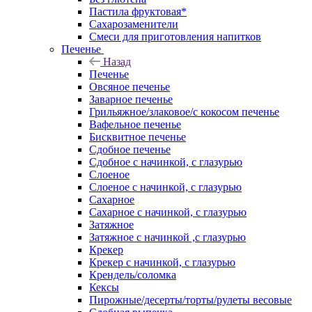
Пастила фруктовая*
Сахарозаменители
Смеси для приготовления напитков
Печенье
Назад
Печенье
Овсяное печенье
Заварное печенье
Грильяжное/злаковое/с кокосом печенье
Вафельное печенье
Бисквитное печенье
Сдобное печенье
Сдобное с начинкой, с глазурью
Слоеное
Слоеное с начинкой, с глазурью
Сахарное
Сахарное с начинкой, с глазурью
Затяжное
Затяжное с начинкой ,с глазурью
Крекер
Крекер с начинкой, с глазурью
Крендель/соломка
Кексы
Пирожные/десерты/торты/рулеты весовые