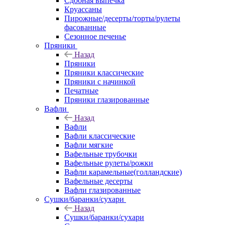
Сдобная выпечка
Круассаны
Пирожные/десерты/торты/рулеты
фасованные
Сезонное печенье
Пряники
Назад
Пряники
Пряники классические
Пряники с начинкой
Печатные
Пряники глазированные
Вафли
Назад
Вафли
Вафли классические
Вафли мягкие
Вафельные трубочки
Вафельные рулеты/рожки
Вафли карамельные(голландские)
Вафельные десерты
Вафли глазированные
Сушки/баранки/сухари
Назад
Сушки/баранки/сухари