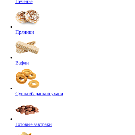
Печенье
Пряники
Вафли
Сушки/баранки/сухари
Готовые завтраки