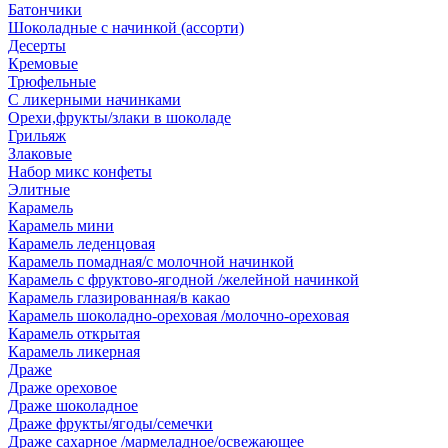
Батончики
Шоколадные с начинкой (ассорти)
Десерты
Кремовые
Трюфельные
С ликерными начинками
Орехи,фрукты/злаки в шоколаде
Грильяж
Злаковые
Набор микс конфеты
Элитные
Карамель
Карамель мини
Карамель леденцовая
Карамель помадная/с молочной начинкой
Карамель с фруктово-ягодной /желейной начинкой
Карамель глазированная/в какао
Карамель шоколадно-ореховая /молочно-ореховая
Карамель открытая
Карамель ликерная
Драже
Драже ореховое
Драже шоколадное
Драже фрукты/ягоды/семечки
Драже сахарное /мармеладное/освежающее