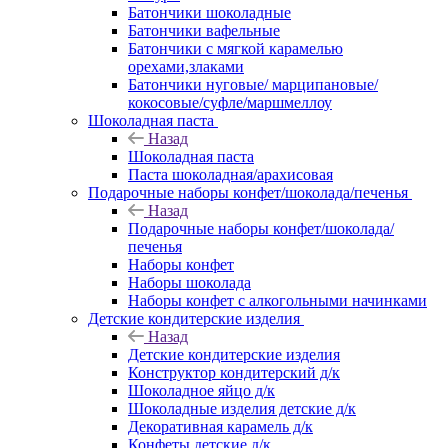
Батончики шоколадные
Батончики вафельные
Батончики с мягкой карамелью
орехами,злаками
Батончики нуговые/ марципановые/
кокосовые/суфле/маршмеллоу
Шоколадная паста
Назад
Шоколадная паста
Паста шоколадная/арахисовая
Подарочные наборы конфет/шоколада/печенья
Назад
Подарочные наборы конфет/шоколада/
печенья
Наборы конфет
Наборы шоколада
Наборы конфет с алкогольными начинками
Детские кондитерские изделия
Назад
Детские кондитерские изделия
Конструктор кондитерский д/к
Шоколадное яйцо д/к
Шоколадные изделия детские д/к
Декоративная карамель д/к
Конфеты детские д/к