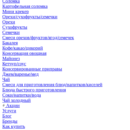
Соломка
Картофельная соломка
Мини крекер
Орехи/сухофрукты/семечки
Орехи
Сухофрукты
Семечки
Смеси орехов/фруктов/ягод/семечек
Бакалея
Кофе/какао/цикорий
Консервация овощная
Майонез
Кетчуп/соус
Консервированные приправы
Джем/варенье/мед
Чай
Смеси для приготовления блюд/напитков/киселей
Блюда быстрого приготовления
Соки/напитки/вода
Чай холодный
Акции
Услуги
Блог
Бренды
Как купить