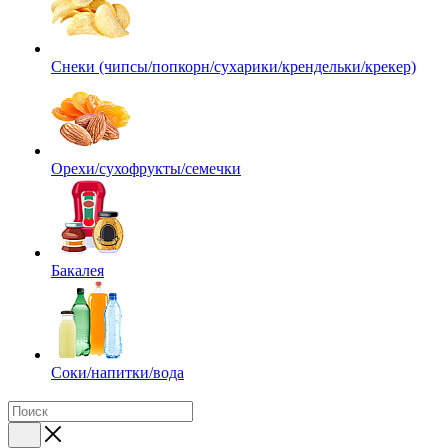
Снеки (чипсы/попкорн/сухарики/крендельки/крекер)
Орехи/сухофрукты/семечки
Бакалея
Соки/напитки/вода