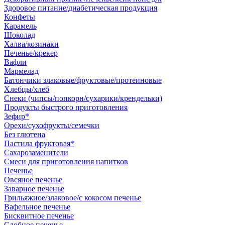
Здоровое питание/диабетическая продукция
Конфеты
Карамель
Шоколад
Халва/козинаки
Печенье/крекер
Вафли
Мармелад
Батончики злаковые/фруктовые/протеиновые
Хлебцы/хлеб
Снеки (чипсы/попкорн/сухарики/крендельки)
Продукты быстрого приготовления
Зефир*
Орехи/сухофрукты/семечки
Без глютена
Пастила фруктовая*
Сахарозаменители
Смеси для приготовления напитков
Печенье
Овсяное печенье
Заварное печенье
Грильяжное/злаковое/с кокосом печенье
Вафельное печенье
Бисквитное печенье
Сдобное печенье