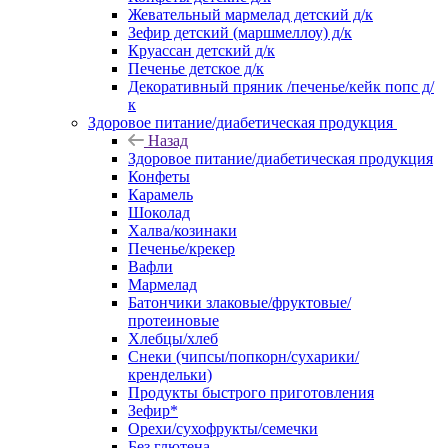
Жевательный мармелад детский д/к
Зефир детский (маршмеллоу) д/к
Круассан детский д/к
Печенье детское д/к
Декоративный пряник /печенье/кейк попс д/
к
Здоровое питание/диабетическая продукция
Назад
Здоровое питание/диабетическая продукция
Конфеты
Карамель
Шоколад
Халва/козинаки
Печенье/крекер
Вафли
Мармелад
Батончики злаковые/фруктовые/
протеиновые
Хлебцы/хлеб
Снеки (чипсы/попкорн/сухарики/
крендельки)
Продукты быстрого приготовления
Зефир*
Орехи/сухофрукты/семечки
Без глютена