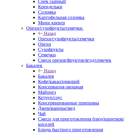
Снек сырный
Крендельки
Соломка
Картофельная соломка
Мини крекер
Орехи/сухофрукты/семечки
Назад
Орехи/сухофрукты/семечки
Орехи
Сухофрукты
Семечки
Смеси орехов/фруктов/ягод/семечек
Бакалея
Назад
Бакалея
Кофе/какао/цикорий
Консервация овощная
Майонез
Кетчуп/соус
Консервированные приправы
Джем/варенье/мед
Чай
Смеси для приготовления блюд/напитков/
киселей
Блюда быстрого приготовления