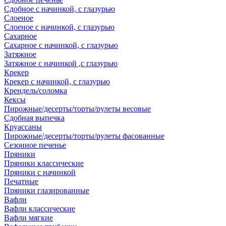
Сдобное с начинкой, с глазурью
Слоеное
Слоеное с начинкой, с глазурью
Сахарное
Сахарное с начинкой, с глазурью
Затяжное
Затяжное с начинкой ,с глазурью
Крекер
Крекер с начинкой, с глазурью
Крендель/соломка
Кексы
Пирожные/десерты/торты/рулеты весовые
Сдобная выпечка
Круассаны
Пирожные/десерты/торты/рулеты фасованные
Сезонное печенье
Пряники
Пряники классические
Пряники с начинкой
Печатные
Пряники глазированные
Вафли
Вафли классические
Вафли мягкие