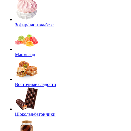
Зефир/пастила/безе
Мармелад
Восточные сладости
Шоколад/батончики