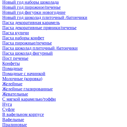
Новый год наборы шоколада
Новый год пирожное/печенье
Новый год фигурки новогодние
Новый год шоколад плиточный /батончики
Пасха декоративная карамель
Пасха декоративные пряники/печенье
Пасха куличи
Пасха наборы конфет
Пасха пирожные/печенье
Пасха шоколад плиточный /батончики
Пасха шоколад фигурный
Пост печенье
Конфеты
Помадные
Помадные с начинкой
Молочные (коровка)
Желейные
Желейные глазированные
Жевательные
С мягкой карамелью/тоффи
Нуга
Суфле
В вафельном корпусе
Вафельные
Пралиновые