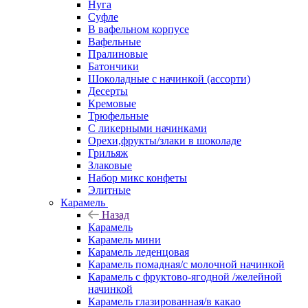
Нуга
Суфле
В вафельном корпусе
Вафельные
Пралиновые
Батончики
Шоколадные с начинкой (ассорти)
Десерты
Кремовые
Трюфельные
С ликерными начинками
Орехи,фрукты/злаки в шоколаде
Грильяж
Злаковые
Набор микс конфеты
Элитные
Карамель
Назад
Карамель
Карамель мини
Карамель леденцовая
Карамель помадная/с молочной начинкой
Карамель с фруктово-ягодной /желейной
начинкой
Карамель глазированная/в какао