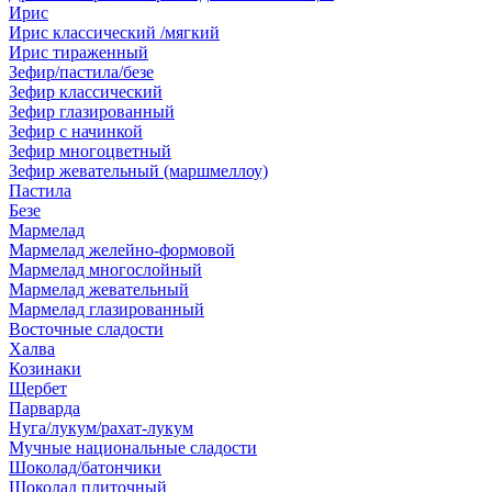
Ирис
Ирис классический /мягкий
Ирис тираженный
Зефир/пастила/безе
Зефир классический
Зефир глазированный
Зефир с начинкой
Зефир многоцветный
Зефир жевательный (маршмеллоу)
Пастила
Безе
Мармелад
Мармелад желейно-формовой
Мармелад многослойный
Мармелад жевательный
Мармелад глазированный
Восточные сладости
Халва
Козинаки
Щербет
Парварда
Нуга/лукум/рахат-лукум
Мучные национальные сладости
Шоколад/батончики
Шоколад плиточный