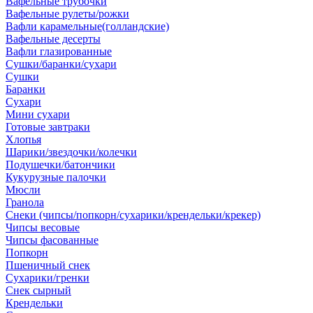
Вафельные трубочки
Вафельные рулеты/рожки
Вафли карамельные(голландские)
Вафельные десерты
Вафли глазированные
Сушки/баранки/сухари
Сушки
Баранки
Сухари
Мини сухари
Готовые завтраки
Хлопья
Шарики/звездочки/колечки
Подушечки/батончики
Кукурузные палочки
Мюсли
Гранола
Снеки (чипсы/попкорн/сухарики/крендельки/крекер)
Чипсы весовые
Чипсы фасованные
Попкорн
Пшеничный снек
Сухарики/гренки
Снек сырный
Крендельки