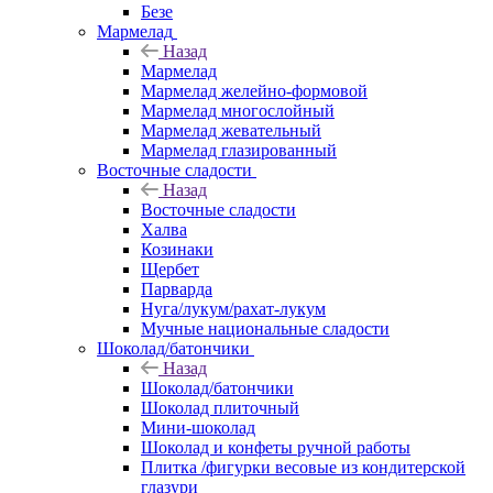
Безе
Мармелад
Назад
Мармелад
Мармелад желейно-формовой
Мармелад многослойный
Мармелад жевательный
Мармелад глазированный
Восточные сладости
Назад
Восточные сладости
Халва
Козинаки
Щербет
Парварда
Нуга/лукум/рахат-лукум
Мучные национальные сладости
Шоколад/батончики
Назад
Шоколад/батончики
Шоколад плиточный
Мини-шоколад
Шоколад и конфеты ручной работы
Плитка /фигурки весовые из кондитерской
глазури