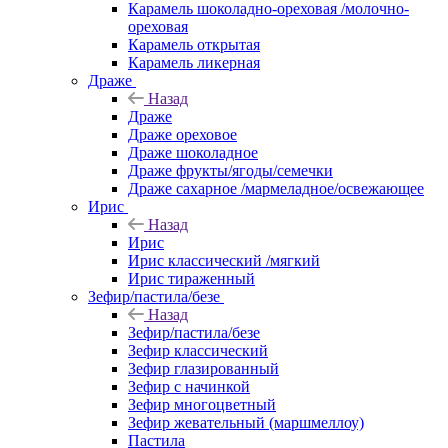
Карамель шоколадно-ореховая /молочно-
ореховая
Карамель открытая
Карамель ликерная
Драже
Назад
Драже
Драже ореховое
Драже шоколадное
Драже фрукты/ягоды/семечки
Драже сахарное /мармеладное/освежающее
Ирис
Назад
Ирис
Ирис классический /мягкий
Ирис тираженный
Зефир/пастила/безе
Назад
Зефир/пастила/безе
Зефир классический
Зефир глазированный
Зефир с начинкой
Зефир многоцветный
Зефир жевательный (маршмеллоу)
Пастила