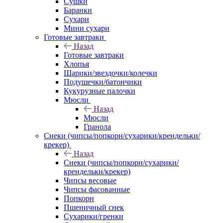
Сушки
Баранки
Сухари
Мини сухари
Готовые завтраки
Назад
Готовые завтраки
Хлопья
Шарики/звездочки/колечки
Подушечки/батончики
Кукурузные палочки
Мюсли
Назад
Мюсли
Гранола
Снеки (чипсы/попкорн/сухарики/крендельки/
крекер)
Назад
Снеки (чипсы/попкорн/сухарики/
крендельки/крекер)
Чипсы весовые
Чипсы фасованные
Попкорн
Пшеничный снек
Сухарики/гренки