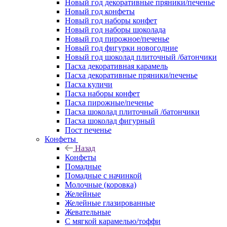
Новый год декоративные пряники/печенье
Новый год конфеты
Новый год наборы конфет
Новый год наборы шоколада
Новый год пирожное/печенье
Новый год фигурки новогодние
Новый год шоколад плиточный /батончики
Пасха декоративная карамель
Пасха декоративные пряники/печенье
Пасха куличи
Пасха наборы конфет
Пасха пирожные/печенье
Пасха шоколад плиточный /батончики
Пасха шоколад фигурный
Пост печенье
Конфеты
Назад
Конфеты
Помадные
Помадные с начинкой
Молочные (коровка)
Желейные
Желейные глазированные
Жевательные
С мягкой карамелью/тоффи