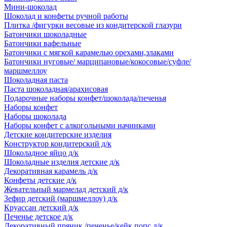
Мини-шоколад
Шоколад и конфеты ручной работы
Плитка /фигурки весовые из кондитерской глазури
Батончики шоколадные
Батончики вафельные
Батончики с мягкой карамелью орехами,злаками
Батончики нуговые/ марципановые/кокосовые/суфле/
маршмеллоу
Шоколадная паста
Паста шоколадная/арахисовая
Подарочные наборы конфет/шоколада/печенья
Наборы конфет
Наборы шоколада
Наборы конфет с алкогольными начинками
Детские кондитерские изделия
Конструктор кондитерский д/к
Шоколадное яйцо д/к
Шоколадные изделия детские д/к
Декоративная карамель д/к
Конфеты детские д/к
Жевательный мармелад детский д/к
Зефир детский (маршмеллоу) д/к
Круассан детский д/к
Печенье детское д/к
Декоративный пряник /печенье/кейк попс д/к