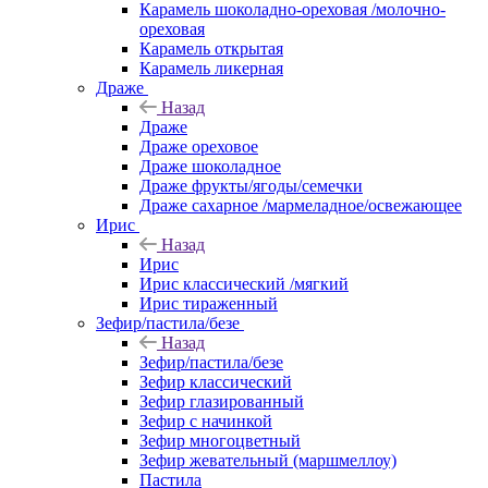
Карамель шоколадно-ореховая /молочно-
ореховая
Карамель открытая
Карамель ликерная
Драже
Назад
Драже
Драже ореховое
Драже шоколадное
Драже фрукты/ягоды/семечки
Драже сахарное /мармеладное/освежающее
Ирис
Назад
Ирис
Ирис классический /мягкий
Ирис тираженный
Зефир/пастила/безе
Назад
Зефир/пастила/безе
Зефир классический
Зефир глазированный
Зефир с начинкой
Зефир многоцветный
Зефир жевательный (маршмеллоу)
Пастила