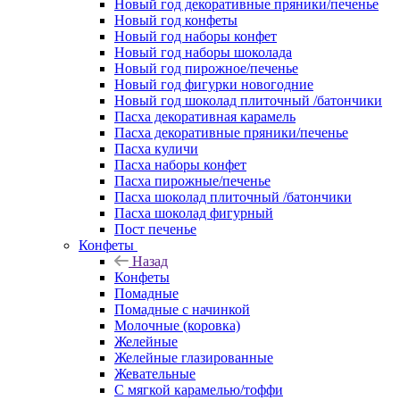
Новый год декоративные пряники/печенье
Новый год конфеты
Новый год наборы конфет
Новый год наборы шоколада
Новый год пирожное/печенье
Новый год фигурки новогодние
Новый год шоколад плиточный /батончики
Пасха декоративная карамель
Пасха декоративные пряники/печенье
Пасха куличи
Пасха наборы конфет
Пасха пирожные/печенье
Пасха шоколад плиточный /батончики
Пасха шоколад фигурный
Пост печенье
Конфеты
Назад
Конфеты
Помадные
Помадные с начинкой
Молочные (коровка)
Желейные
Желейные глазированные
Жевательные
С мягкой карамелью/тоффи