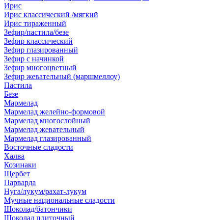
Ирис
Ирис классический /мягкий
Ирис тираженный
Зефир/пастила/безе
Зефир классический
Зефир глазированный
Зефир с начинкой
Зефир многоцветный
Зефир жевательный (маршмеллоу)
Пастила
Безе
Мармелад
Мармелад желейно-формовой
Мармелад многослойный
Мармелад жевательный
Мармелад глазированный
Восточные сладости
Халва
Козинаки
Щербет
Парварда
Нуга/лукум/рахат-лукум
Мучные национальные сладости
Шоколад/батончики
Шоколад плиточный