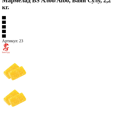
Мармелад BS Албо/Albo, Баян Сулу, 2,2
кг.
Артикул:
23