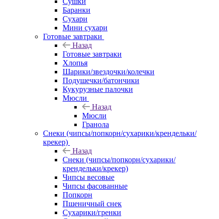
Сушки
Баранки
Сухари
Мини сухари
Готовые завтраки
Назад
Готовые завтраки
Хлопья
Шарики/звездочки/колечки
Подушечки/батончики
Кукурузные палочки
Мюсли
Назад
Мюсли
Гранола
Снеки (чипсы/попкорн/сухарики/крендельки/
крекер)
Назад
Снеки (чипсы/попкорн/сухарики/
крендельки/крекер)
Чипсы весовые
Чипсы фасованные
Попкорн
Пшеничный снек
Сухарики/гренки