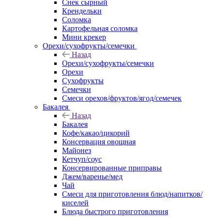
Снек сырный
Крендельки
Соломка
Картофельная соломка
Мини крекер
Орехи/сухофрукты/семечки
Назад
Орехи/сухофрукты/семечки
Орехи
Сухофрукты
Семечки
Смеси орехов/фруктов/ягод/семечек
Бакалея
Назад
Бакалея
Кофе/какао/цикорий
Консервация овощная
Майонез
Кетчуп/соус
Консервированные приправы
Джем/варенье/мед
Чай
Смеси для приготовления блюд/напитков/
киселей
Блюда быстрого приготовления