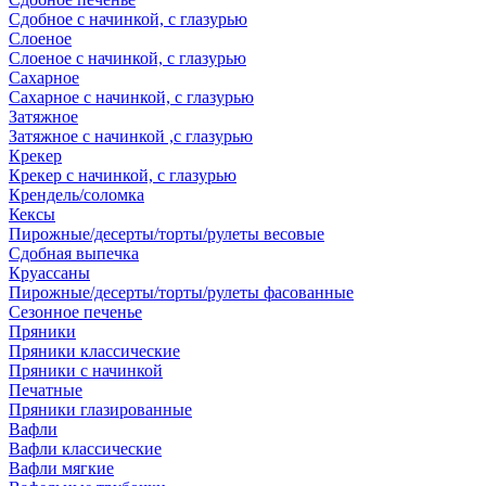
Сдобное с начинкой, с глазурью
Слоеное
Слоеное с начинкой, с глазурью
Сахарное
Сахарное с начинкой, с глазурью
Затяжное
Затяжное с начинкой ,с глазурью
Крекер
Крекер с начинкой, с глазурью
Крендель/соломка
Кексы
Пирожные/десерты/торты/рулеты весовые
Сдобная выпечка
Круассаны
Пирожные/десерты/торты/рулеты фасованные
Сезонное печенье
Пряники
Пряники классические
Пряники с начинкой
Печатные
Пряники глазированные
Вафли
Вафли классические
Вафли мягкие