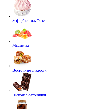
Зефир/пастила/безе
Мармелад
Восточные сладости
Шоколад/батончики