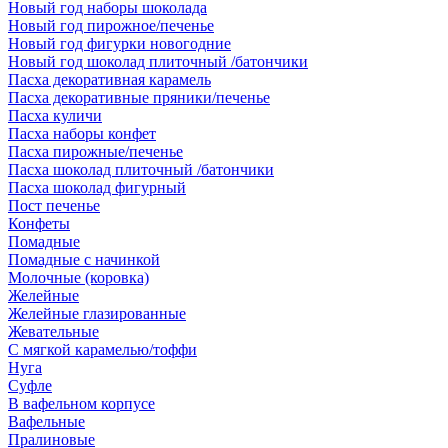
Новый год наборы шоколада
Новый год пирожное/печенье
Новый год фигурки новогодние
Новый год шоколад плиточный /батончики
Пасха декоративная карамель
Пасха декоративные пряники/печенье
Пасха куличи
Пасха наборы конфет
Пасха пирожные/печенье
Пасха шоколад плиточный /батончики
Пасха шоколад фигурный
Пост печенье
Конфеты
Помадные
Помадные с начинкой
Молочные (коровка)
Желейные
Желейные глазированные
Жевательные
С мягкой карамелью/тоффи
Нуга
Суфле
В вафельном корпусе
Вафельные
Пралиновые