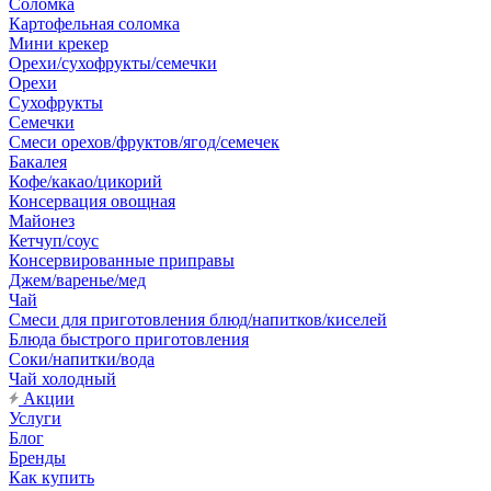
Соломка
Картофельная соломка
Мини крекер
Орехи/сухофрукты/семечки
Орехи
Сухофрукты
Семечки
Смеси орехов/фруктов/ягод/семечек
Бакалея
Кофе/какао/цикорий
Консервация овощная
Майонез
Кетчуп/соус
Консервированные приправы
Джем/варенье/мед
Чай
Смеси для приготовления блюд/напитков/киселей
Блюда быстрого приготовления
Соки/напитки/вода
Чай холодный
Акции
Услуги
Блог
Бренды
Как купить