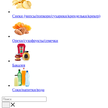
Снеки (чипсы/попкорн/сухарики/крендельки/крекер)
Орехи/сухофрукты/семечки
Бакалея
Соки/напитки/вода