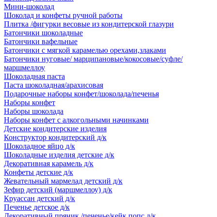
Мини-шоколад
Шоколад и конфеты ручной работы
Плитка /фигурки весовые из кондитерской глазури
Батончики шоколадные
Батончики вафельные
Батончики с мягкой карамелью орехами,злаками
Батончики нуговые/ марципановые/кокосовые/суфле/
маршмеллоу
Шоколадная паста
Паста шоколадная/арахисовая
Подарочные наборы конфет/шоколада/печенья
Наборы конфет
Наборы шоколада
Наборы конфет с алкогольными начинками
Детские кондитерские изделия
Конструктор кондитерский д/к
Шоколадное яйцо д/к
Шоколадные изделия детские д/к
Декоративная карамель д/к
Конфеты детские д/к
Жевательный мармелад детский д/к
Зефир детский (маршмеллоу) д/к
Круассан детский д/к
Печенье детское д/к
Декоративный пряник /печенье/кейк попс д/к