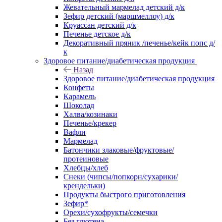
Жевательный мармелад детский д/к
Зефир детский (маршмеллоу) д/к
Круассан детский д/к
Печенье детское д/к
Декоративный пряник /печенье/кейк попс д/
к
Здоровое питание/диабетическая продукция
Назад
Здоровое питание/диабетическая продукция
Конфеты
Карамель
Шоколад
Халва/козинаки
Печенье/крекер
Вафли
Мармелад
Батончики злаковые/фруктовые/
протеиновые
Хлебцы/хлеб
Снеки (чипсы/попкорн/сухарики/
крендельки)
Продукты быстрого приготовления
Зефир*
Орехи/сухофрукты/семечки
Без глютена