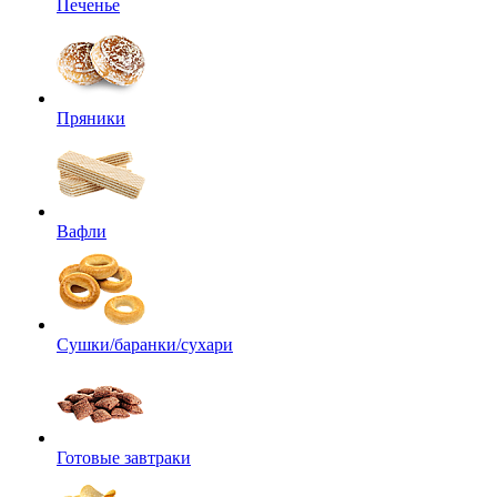
Печенье
Пряники
Вафли
Сушки/баранки/сухари
Готовые завтраки