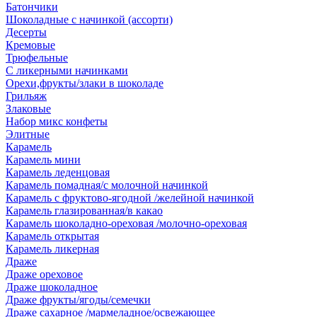
Батончики
Шоколадные с начинкой (ассорти)
Десерты
Кремовые
Трюфельные
С ликерными начинками
Орехи,фрукты/злаки в шоколаде
Грильяж
Злаковые
Набор микс конфеты
Элитные
Карамель
Карамель мини
Карамель леденцовая
Карамель помадная/с молочной начинкой
Карамель с фруктово-ягодной /желейной начинкой
Карамель глазированная/в какао
Карамель шоколадно-ореховая /молочно-ореховая
Карамель открытая
Карамель ликерная
Драже
Драже ореховое
Драже шоколадное
Драже фрукты/ягоды/семечки
Драже сахарное /мармеладное/освежающее