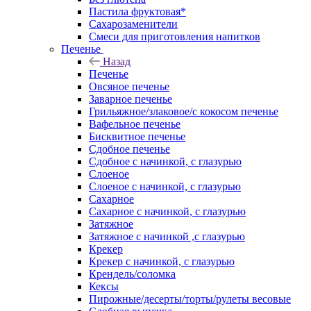
Пастила фруктовая*
Сахарозаменители
Смеси для приготовления напитков
Печенье
Назад
Печенье
Овсяное печенье
Заварное печенье
Грильяжное/злаковое/с кокосом печенье
Вафельное печенье
Бисквитное печенье
Сдобное печенье
Сдобное с начинкой, с глазурью
Слоеное
Слоеное с начинкой, с глазурью
Сахарное
Сахарное с начинкой, с глазурью
Затяжное
Затяжное с начинкой ,с глазурью
Крекер
Крекер с начинкой, с глазурью
Крендель/соломка
Кексы
Пирожные/десерты/торты/рулеты весовые