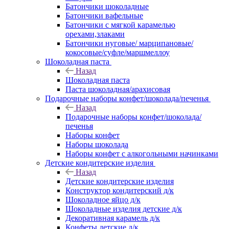
Батончики шоколадные
Батончики вафельные
Батончики с мягкой карамелью
орехами,злаками
Батончики нуговые/ марципановые/
кокосовые/суфле/маршмеллоу
Шоколадная паста
Назад
Шоколадная паста
Паста шоколадная/арахисовая
Подарочные наборы конфет/шоколада/печенья
Назад
Подарочные наборы конфет/шоколада/
печенья
Наборы конфет
Наборы шоколада
Наборы конфет с алкогольными начинками
Детские кондитерские изделия
Назад
Детские кондитерские изделия
Конструктор кондитерский д/к
Шоколадное яйцо д/к
Шоколадные изделия детские д/к
Декоративная карамель д/к
Конфеты детские д/к