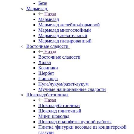
Безе
Мармелад
Назад
Мармелад
Мармелад желейно-формовой
Мармелад многослойный
Мармелад жевательный
Мармелад глазированный
Восточные сладости
Назад
Восточные сладости
Халва
Козинаки
Щербет
Парварда
Нуга/лукум/рахат-лукум
Мучные национальные сладости
Шоколад/батончики
Назад
Шоколад/батончики
Шоколад плиточный
Мини-шоколад
Шоколад и конфеты ручной работы
Плитка /фигурки весовые из кондитерской
глазури