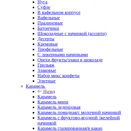
Нуга
Суфле
В вафельном корпусе
Вафельные
Пралиновые
Батончики
Шоколадные с начинкой (ассорти)
Десерты
Кремовые
Трюфельные
С ликерными начинками
Орехи,фрукты/злаки в шоколаде
Грильяж
Злаковые
Набор микс конфеты
Элитные
Карамель
Назад
Карамель
Карамель мини
Карамель леденцовая
Карамель помадная/с молочной начинкой
Карамель с фруктово-ягодной /желейной
начинкой
Карамель глазированная/в какао