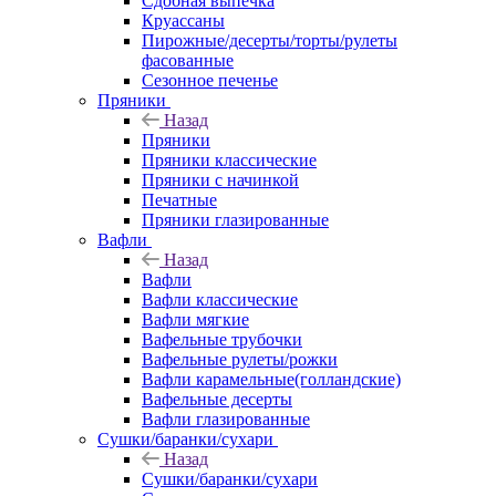
Сдобная выпечка
Круассаны
Пирожные/десерты/торты/рулеты
фасованные
Сезонное печенье
Пряники
Назад
Пряники
Пряники классические
Пряники с начинкой
Печатные
Пряники глазированные
Вафли
Назад
Вафли
Вафли классические
Вафли мягкие
Вафельные трубочки
Вафельные рулеты/рожки
Вафли карамельные(голландские)
Вафельные десерты
Вафли глазированные
Сушки/баранки/сухари
Назад
Сушки/баранки/сухари