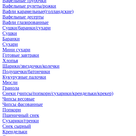
Вафельные трубочки
Вафельные рулеты/рожки
Вафли карамельные(голландские)
Вафельные десерты
Вафли глазированные
Сушки/баранки/сухари
Сушки
Баранки
Сухари
Мини сухари
Готовые завтраки
Хлопья
Шарики/звездочки/колечки
Подушечки/батончики
Кукурузные палочки
Мюсли
Гранола
Снеки (чипсы/попкорн/сухарики/крендельки/крекер)
Чипсы весовые
Чипсы фасованные
Попкорн
Пшеничный снек
Сухарики/гренки
Снек сырный
Крендельки