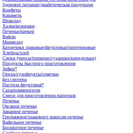
Здоровое питание/диабетическая продукция
Конфеты
Карамель
Шоколад
Халва/козинаки
Печенье/крекер
Вафли
Мармелад
Батончики злаковые/фруктовые/протеиновые
Хлебцы/хлеб
Снеки (чипсы/попкорн/сухарики/крендельки)
Продукты быстрого приготовления
Зефир*
Орехи/сухофрукты/семечки
Без глютена
Пастила фруктовая*
Сахарозаменители
Смеси для приготовления напитков
Печенье
Овсяное печенье
Заварное печенье
Грильяжное/злаковое/с кокосом печенье
Вафельное печенье
Бисквитное печенье
Сдобное печенье