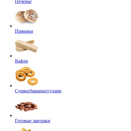
Печенье
Пряники
Вафли
Сушки/баранки/сухари
Готовые завтраки