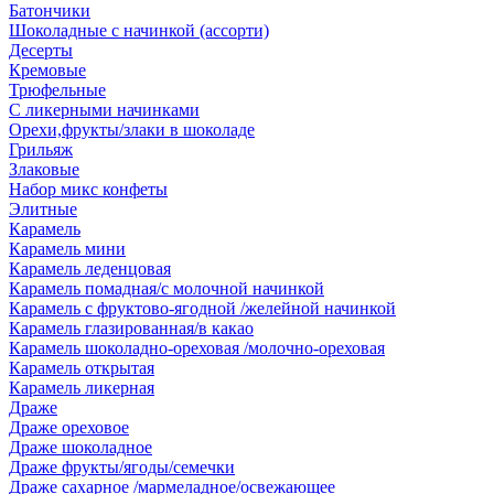
Батончики
Шоколадные с начинкой (ассорти)
Десерты
Кремовые
Трюфельные
С ликерными начинками
Орехи,фрукты/злаки в шоколаде
Грильяж
Злаковые
Набор микс конфеты
Элитные
Карамель
Карамель мини
Карамель леденцовая
Карамель помадная/с молочной начинкой
Карамель с фруктово-ягодной /желейной начинкой
Карамель глазированная/в какао
Карамель шоколадно-ореховая /молочно-ореховая
Карамель открытая
Карамель ликерная
Драже
Драже ореховое
Драже шоколадное
Драже фрукты/ягоды/семечки
Драже сахарное /мармеладное/освежающее