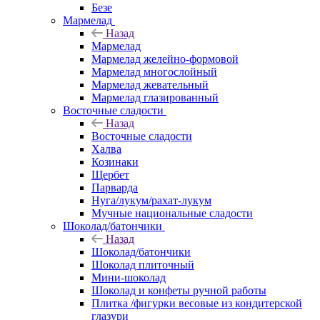
Безе
Мармелад
Назад
Мармелад
Мармелад желейно-формовой
Мармелад многослойный
Мармелад жевательный
Мармелад глазированный
Восточные сладости
Назад
Восточные сладости
Халва
Козинаки
Щербет
Парварда
Нуга/лукум/рахат-лукум
Мучные национальные сладости
Шоколад/батончики
Назад
Шоколад/батончики
Шоколад плиточный
Мини-шоколад
Шоколад и конфеты ручной работы
Плитка /фигурки весовые из кондитерской
глазури