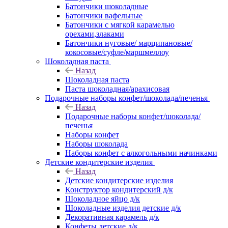
Батончики шоколадные
Батончики вафельные
Батончики с мягкой карамелью
орехами,злаками
Батончики нуговые/ марципановые/
кокосовые/суфле/маршмеллоу
Шоколадная паста
Назад
Шоколадная паста
Паста шоколадная/арахисовая
Подарочные наборы конфет/шоколада/печенья
Назад
Подарочные наборы конфет/шоколада/
печенья
Наборы конфет
Наборы шоколада
Наборы конфет с алкогольными начинками
Детские кондитерские изделия
Назад
Детские кондитерские изделия
Конструктор кондитерский д/к
Шоколадное яйцо д/к
Шоколадные изделия детские д/к
Декоративная карамель д/к
Конфеты детские д/к