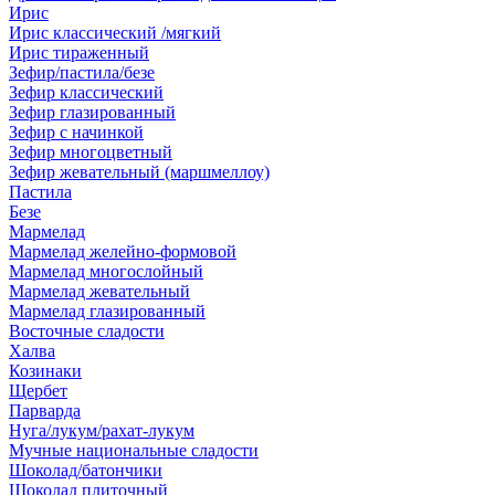
Ирис
Ирис классический /мягкий
Ирис тираженный
Зефир/пастила/безе
Зефир классический
Зефир глазированный
Зефир с начинкой
Зефир многоцветный
Зефир жевательный (маршмеллоу)
Пастила
Безе
Мармелад
Мармелад желейно-формовой
Мармелад многослойный
Мармелад жевательный
Мармелад глазированный
Восточные сладости
Халва
Козинаки
Щербет
Парварда
Нуга/лукум/рахат-лукум
Мучные национальные сладости
Шоколад/батончики
Шоколад плиточный