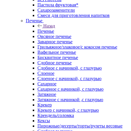
Пастила фруктовая*
Сахарозаменители
Смеси для приготовления напитков
Печенье
Назад
Печенье
Овсяное печенье
Заварное печенье
Грильяжное/злаковое/с кокосом печенье
Вафельное печенье
Бисквитное печенье
Сдобное печенье
Сдобное с начинкой, с глазурью
Слоеное
Слоеное с начинкой, с глазурью
Сахарное
Сахарное с начинкой, с глазурью
Затяжное
Затяжное с начинкой ,с глазурью
Крекер
Крекер с начинкой, с глазурью
Крендель/соломка
Кексы
Пирожные/десерты/торты/рулеты весовые