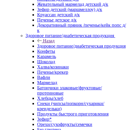
Жевательный мармелад детский д/к
Зефир детский (маршмеллоу) д/к
Круассан детский д/к
Печенье детское д/к
Декоративный пряник /печенье/кейк попс д/
к
Здоровое питание/диабетическая продукция
Назад
Здоровое питание/диабетическая продукция
Конфеты
Карамель
Шоколад
Халва/козинаки
Печенье/крекер
Вафли
Мармелад
Батончики злаковые/фруктовые/
протеиновые
Хлебцы/хлеб
Снеки (чипсы/попкорн/сухарики/
крендельки)
Продукты быстрого приготовления
Зефир*
Орехи/сухофрукты/семечки
Без глютена