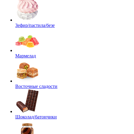
Зефир/пастила/безе
Мармелад
Восточные сладости
Шоколад/батончики