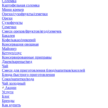
Соломка
Картофельная соломка
Мини крекер
Орехи/сухофрукты/семечки
Орехи
Сухофрукты
Семечки
Смеси орехов/фруктов/ягод/семечек
Бакалея
Кофе/какао/цикорий
Консервация овощная
Майонез
Кетчуп/соус
Консервированные приправы
Джем/варенье/мед
Чай
Смеси для приготовления блюд/напитков/киселей
Блюда быстрого приготовления
Соки/напитки/вода
Чай холодный
Акции
Услуги
Блог
Бренды
Как купить