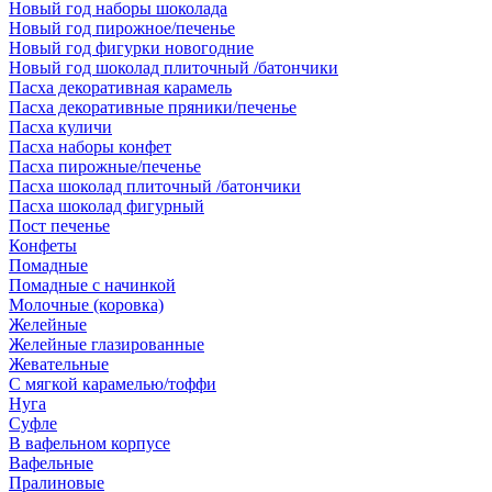
Новый год наборы шоколада
Новый год пирожное/печенье
Новый год фигурки новогодние
Новый год шоколад плиточный /батончики
Пасха декоративная карамель
Пасха декоративные пряники/печенье
Пасха куличи
Пасха наборы конфет
Пасха пирожные/печенье
Пасха шоколад плиточный /батончики
Пасха шоколад фигурный
Пост печенье
Конфеты
Помадные
Помадные с начинкой
Молочные (коровка)
Желейные
Желейные глазированные
Жевательные
С мягкой карамелью/тоффи
Нуга
Суфле
В вафельном корпусе
Вафельные
Пралиновые