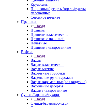
Сдобная выпечка
Круассаны
Пирожные/десерты/торты/рулеты
фасованные
Сезонное печенье
Пряники
Назад
Пряники
Пряники классические
Пряники с начинкой
Печатные
Пряники глазированные
Вафли
Назад
Вафли
Вафли классические
Вафли мягкие
Вафельные трубочки
Вафельные рулеты/рожки
Вафли карамельные(голландские)
Вафельные десерты
Вафли глазированные
Сушки/баранки/сухари
Назад
Сушки/баранки/сухари