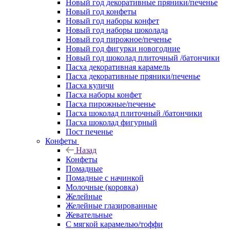
Новый год декоративные пряники/печенье
Новый год конфеты
Новый год наборы конфет
Новый год наборы шоколада
Новый год пирожное/печенье
Новый год фигурки новогодние
Новый год шоколад плиточный /батончики
Пасха декоративная карамель
Пасха декоративные пряники/печенье
Пасха куличи
Пасха наборы конфет
Пасха пирожные/печенье
Пасха шоколад плиточный /батончики
Пасха шоколад фигурный
Пост печенье
Конфеты
Назад
Конфеты
Помадные
Помадные с начинкой
Молочные (коровка)
Желейные
Желейные глазированные
Жевательные
С мягкой карамелью/тоффи