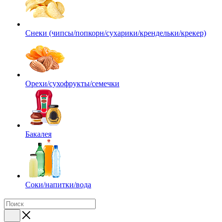
Снеки (чипсы/попкорн/сухарики/крендельки/крекер)
Орехи/сухофрукты/семечки
Бакалея
Соки/напитки/вода