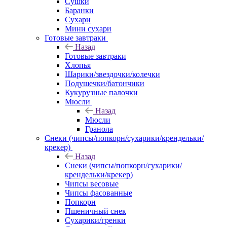
Сушки
Баранки
Сухари
Мини сухари
Готовые завтраки
Назад
Готовые завтраки
Хлопья
Шарики/звездочки/колечки
Подушечки/батончики
Кукурузные палочки
Мюсли
Назад
Мюсли
Гранола
Снеки (чипсы/попкорн/сухарики/крендельки/
крекер)
Назад
Снеки (чипсы/попкорн/сухарики/
крендельки/крекер)
Чипсы весовые
Чипсы фасованные
Попкорн
Пшеничный снек
Сухарики/гренки