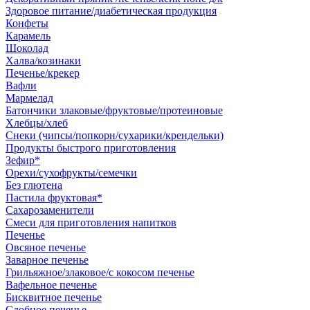
Здоровое питание/диабетическая продукция
Конфеты
Карамель
Шоколад
Халва/козинаки
Печенье/крекер
Вафли
Мармелад
Батончики злаковые/фруктовые/протеиновые
Хлебцы/хлеб
Снеки (чипсы/попкорн/сухарики/крендельки)
Продукты быстрого приготовления
Зефир*
Орехи/сухофрукты/семечки
Без глютена
Пастила фруктовая*
Сахарозаменители
Смеси для приготовления напитков
Печенье
Овсяное печенье
Заварное печенье
Грильяжное/злаковое/с кокосом печенье
Вафельное печенье
Бисквитное печенье
Сдобное печенье