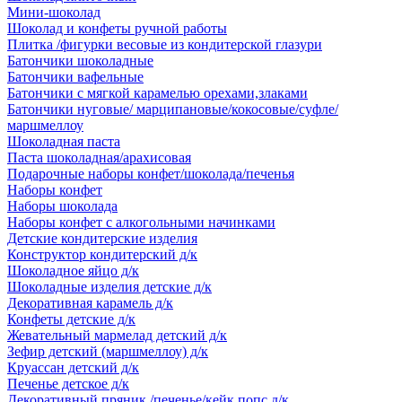
Мини-шоколад
Шоколад и конфеты ручной работы
Плитка /фигурки весовые из кондитерской глазури
Батончики шоколадные
Батончики вафельные
Батончики с мягкой карамелью орехами,злаками
Батончики нуговые/ марципановые/кокосовые/суфле/
маршмеллоу
Шоколадная паста
Паста шоколадная/арахисовая
Подарочные наборы конфет/шоколада/печенья
Наборы конфет
Наборы шоколада
Наборы конфет с алкогольными начинками
Детские кондитерские изделия
Конструктор кондитерский д/к
Шоколадное яйцо д/к
Шоколадные изделия детские д/к
Декоративная карамель д/к
Конфеты детские д/к
Жевательный мармелад детский д/к
Зефир детский (маршмеллоу) д/к
Круассан детский д/к
Печенье детское д/к
Декоративный пряник /печенье/кейк попс д/к