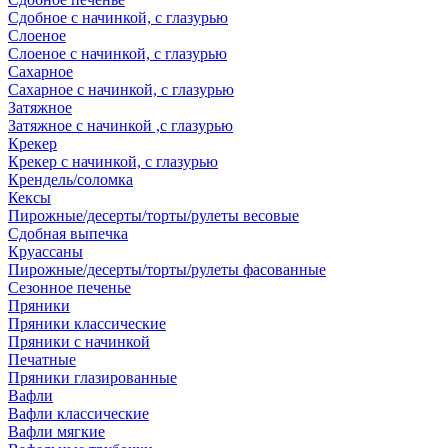
Сдобное с начинкой, с глазурью
Слоеное
Слоеное с начинкой, с глазурью
Сахарное
Сахарное с начинкой, с глазурью
Затяжное
Затяжное с начинкой ,с глазурью
Крекер
Крекер с начинкой, с глазурью
Крендель/соломка
Кексы
Пирожные/десерты/торты/рулеты весовые
Сдобная выпечка
Круассаны
Пирожные/десерты/торты/рулеты фасованные
Сезонное печенье
Пряники
Пряники классические
Пряники с начинкой
Печатные
Пряники глазированные
Вафли
Вафли классические
Вафли мягкие