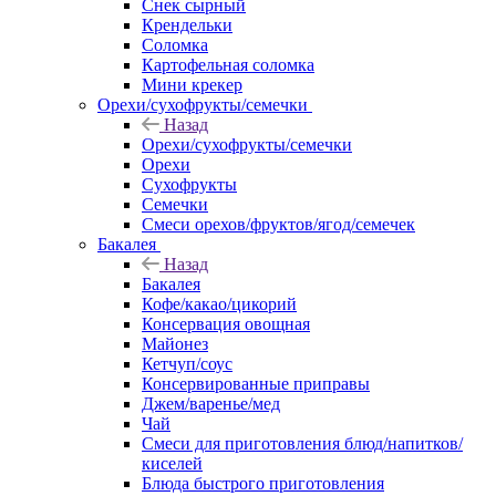
Снек сырный
Крендельки
Соломка
Картофельная соломка
Мини крекер
Орехи/сухофрукты/семечки
Назад
Орехи/сухофрукты/семечки
Орехи
Сухофрукты
Семечки
Смеси орехов/фруктов/ягод/семечек
Бакалея
Назад
Бакалея
Кофе/какао/цикорий
Консервация овощная
Майонез
Кетчуп/соус
Консервированные приправы
Джем/варенье/мед
Чай
Смеси для приготовления блюд/напитков/
киселей
Блюда быстрого приготовления