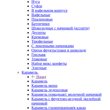
Нуга
Суфле
В вафельном корпусе
Вафельные
Пралиновые
Батончики
Шоколадные с начинкой (ассорти)
Десерты
Кремовые
Трюфельные
С ликерными начинками
Орехи,фрукты/злаки в шоколаде
Грильяж
Злаковые
Набор микс конфеты
Элитные
Карамель
Назад
Карамель
Карамель мини
Карамель леденцовая
Карамель помадная/с молочной начинкой
Карамель с фруктово-ягодной /желейной
начинкой
Карамель глазированная/в какао