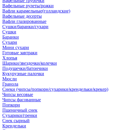
Вафельные трубочки
Вафельные рулеты/рожки
Вафли карамельные(голландские)
Вафельные десерты
Вафли глазированные
Сушки/баранки/сухари
Сушки
Баранки
Сухари
Мини сухари
Готовые завтраки
Хлопья
Шарики/звездочки/колечки
Подушечки/батончики
Кукурузные палочки
Мюсли
Гранола
Снеки (чипсы/попкорн/сухарики/крендельки/крекер)
Чипсы весовые
Чипсы фасованные
Попкорн
Пшеничный снек
Сухарики/гренки
Снек сырный
Крендельки