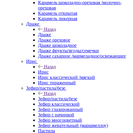
Карамель шоколадно-ореховая /молочно-
ореховая
Карамель открытая
Карамель ликерная
Драже
Назад
Драже
Драже ореховое
Драже шоколадное
Драже фрукты/ягоды/семечки
Драже сахарное /мармеладное/освежающее
Ирис
Назад
Ирис
Ирис классический /мягкий
Ирис тираженный
Зефир/пастила/безе
Назад
Зефир/пастила/безе
Зефир классический
Зефир глазированный
Зефир с начинкой
Зефир многоцветный
Зефир жевательный (маршмеллоу)
Пастила