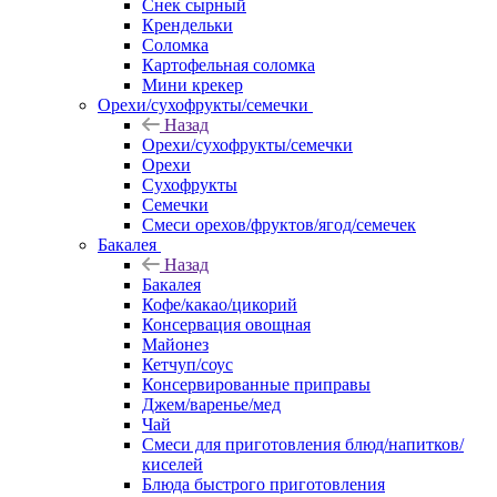
Снек сырный
Крендельки
Соломка
Картофельная соломка
Мини крекер
Орехи/сухофрукты/семечки
Назад
Орехи/сухофрукты/семечки
Орехи
Сухофрукты
Семечки
Смеси орехов/фруктов/ягод/семечек
Бакалея
Назад
Бакалея
Кофе/какао/цикорий
Консервация овощная
Майонез
Кетчуп/соус
Консервированные приправы
Джем/варенье/мед
Чай
Смеси для приготовления блюд/напитков/
киселей
Блюда быстрого приготовления