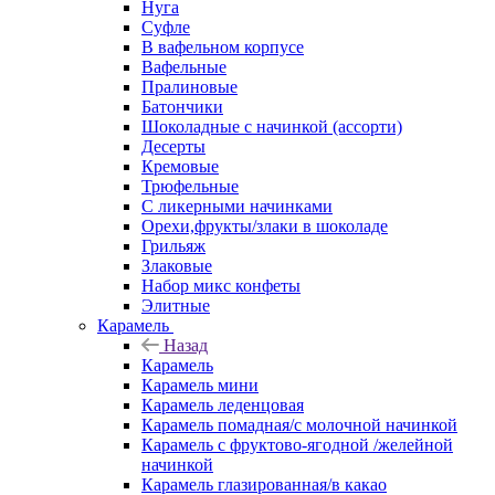
Нуга
Суфле
В вафельном корпусе
Вафельные
Пралиновые
Батончики
Шоколадные с начинкой (ассорти)
Десерты
Кремовые
Трюфельные
С ликерными начинками
Орехи,фрукты/злаки в шоколаде
Грильяж
Злаковые
Набор микс конфеты
Элитные
Карамель
Назад
Карамель
Карамель мини
Карамель леденцовая
Карамель помадная/с молочной начинкой
Карамель с фруктово-ягодной /желейной
начинкой
Карамель глазированная/в какао