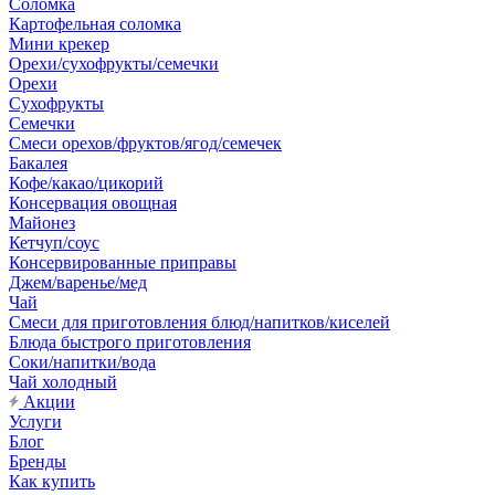
Соломка
Картофельная соломка
Мини крекер
Орехи/сухофрукты/семечки
Орехи
Сухофрукты
Семечки
Смеси орехов/фруктов/ягод/семечек
Бакалея
Кофе/какао/цикорий
Консервация овощная
Майонез
Кетчуп/соус
Консервированные приправы
Джем/варенье/мед
Чай
Смеси для приготовления блюд/напитков/киселей
Блюда быстрого приготовления
Соки/напитки/вода
Чай холодный
Акции
Услуги
Блог
Бренды
Как купить