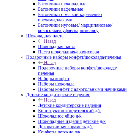
Батончики шоколадные
Батончики вафельные
Батончики с мягкой карамелью
орехами,злаками
Батончики нуговые/ марципановые/
кокосовые/суфле/маршмеллоу
Шоколадная паста
Назад
Шоколадная паста
Паста шоколадная/арахисовая
Подарочные наборы конфет/шоколада/печенья
Назад
Подарочные наборы конфет/шоколада/
печенья
Наборы конфет
Наборы шоколада
Наборы конфет с алкогольными начинками
Детские кондитерские изделия
Назад
Детские кондитерские изделия
Конструктор кондитерский д/к
Шоколадное яйцо д/к
Шоколадные изделия детские д/к
Декоративная карамель д/к
Конфеты детские д/к