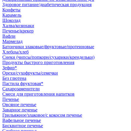
Здоровое питание/диабетическая продукция
Конфеты
Карамель
Шоколад
Халва/козинаки
Печенье/крекер
Вафли
Мармелад
Батончики злаковые/фруктовые/протеиновые
Хлебцы/хлеб
Снеки (чипсы/попкорн/сухарики/крендельки)
Продукты быстрого приготовления
Зефир*
Орехи/сухофрукты/семечки
Без глютена
Пастила фруктовая*
Сахарозаменители
Смеси для приготовления напитков
Печенье
Овсяное печенье
Заварное печенье
Грильяжное/злаковое/с кокосом печенье
Вафельное печенье
Бисквитное печенье
Сдобное печенье