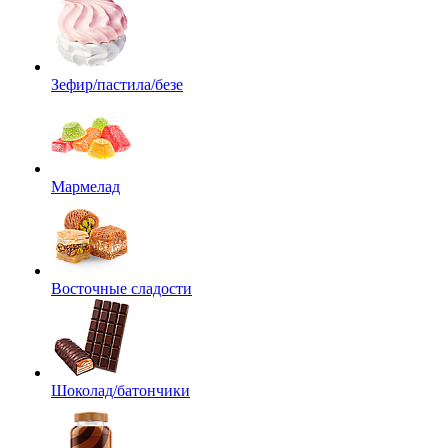
Зефир/пастила/безе
Мармелад
Восточные сладости
Шоколад/батончики