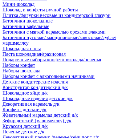
Мини-шоколад
Шоколад и конфеты ручной работы
Плитка /фигурки весовые из кондитерской глазури
Батончики шоколадные
Батончики вафельные
Батончики с мягкой карамелью орехами,злаками
Батончики нуговые/ марципановые/кокосовые/суфле/
маршмеллоу
Шоколадная паста
Паста шоколадная/арахисовая
Подарочные наборы конфет/шоколада/печенья
Наборы конфет
Наборы шоколада
Наборы конфет с алкогольными начинками
Детские кондитерские изделия
Конструктор кондитерский д/к
Шоколадное яйцо д/к
Шоколадные изделия детские д/к
Декоративная карамель д/к
Конфеты детские д/к
Жевательный мармелад детский д/к
Зефир детский (маршмеллоу) д/к
Круассан детский д/к
Печенье детское д/к
Декоративный пряник /печенье/кейк попс д/к