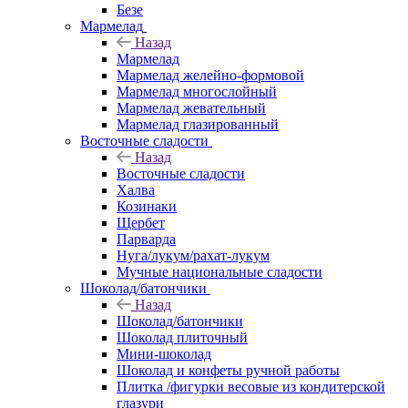
Безе
Мармелад
Назад
Мармелад
Мармелад желейно-формовой
Мармелад многослойный
Мармелад жевательный
Мармелад глазированный
Восточные сладости
Назад
Восточные сладости
Халва
Козинаки
Щербет
Парварда
Нуга/лукум/рахат-лукум
Мучные национальные сладости
Шоколад/батончики
Назад
Шоколад/батончики
Шоколад плиточный
Мини-шоколад
Шоколад и конфеты ручной работы
Плитка /фигурки весовые из кондитерской
глазури