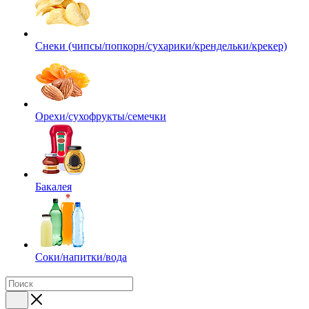
Снеки (чипсы/попкорн/сухарики/крендельки/крекер)
Орехи/сухофрукты/семечки
Бакалея
Соки/напитки/вода