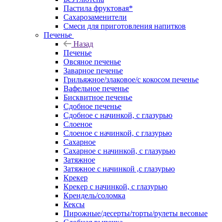
Пастила фруктовая*
Сахарозаменители
Смеси для приготовления напитков
Печенье
Назад
Печенье
Овсяное печенье
Заварное печенье
Грильяжное/злаковое/с кокосом печенье
Вафельное печенье
Бисквитное печенье
Сдобное печенье
Сдобное с начинкой, с глазурью
Слоеное
Слоеное с начинкой, с глазурью
Сахарное
Сахарное с начинкой, с глазурью
Затяжное
Затяжное с начинкой ,с глазурью
Крекер
Крекер с начинкой, с глазурью
Крендель/соломка
Кексы
Пирожные/десерты/торты/рулеты весовые