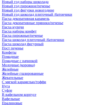
Новый год наборы шоколада
Новый год пирожное/печенье
Новый год фигурки новогодние
Новый год шоколад плиточный /батончики
Пасха декоративная карамель
Пасха декоративные пряники/печенье
Пасха куличи
Пасха наборы конфет
Пасха пирожные/печенье
Пасха шоколад плиточный /батончики
Пасха шоколад фигурный
Пост печенье
Конфеты
Помадные
Помадные с начинкой
Молочные (коровка)
Желейные
Желейные глазированные
Жевательные
С мягкой карамелью/тоффи
Нуга
Суфле
В вафельном корпусе
Вафельные
Пралиновые