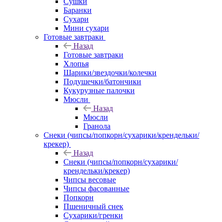
Сушки
Баранки
Сухари
Мини сухари
Готовые завтраки
Назад
Готовые завтраки
Хлопья
Шарики/звездочки/колечки
Подушечки/батончики
Кукурузные палочки
Мюсли
Назад
Мюсли
Гранола
Снеки (чипсы/попкорн/сухарики/крендельки/
крекер)
Назад
Снеки (чипсы/попкорн/сухарики/
крендельки/крекер)
Чипсы весовые
Чипсы фасованные
Попкорн
Пшеничный снек
Сухарики/гренки