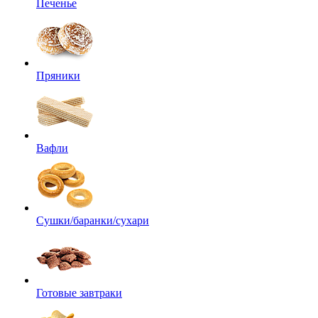
Печенье
Пряники
Вафли
Сушки/баранки/сухари
Готовые завтраки