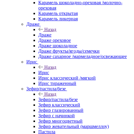
Карамель шоколадно-ореховая /молочно-
ореховая
Карамель открытая
Карамель ликерная
Драже
Назад
Драже
Драже ореховое
Драже шоколадное
Драже фрукты/ягоды/семечки
Драже сахарное /мармеладное/освежающее
Ирис
Назад
Ирис
Ирис классический /мягкий
Ирис тираженный
Зефир/пастила/безе
Назад
Зефир/пастила/безе
Зефир классический
Зефир глазированный
Зефир с начинкой
Зефир многоцветный
Зефир жевательный (маршмеллоу)
Пастила