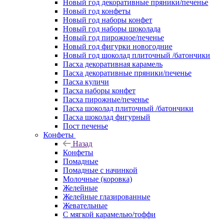
Новый год декоративные пряники/печенье
Новый год конфеты
Новый год наборы конфет
Новый год наборы шоколада
Новый год пирожное/печенье
Новый год фигурки новогодние
Новый год шоколад плиточный /батончики
Пасха декоративная карамель
Пасха декоративные пряники/печенье
Пасха куличи
Пасха наборы конфет
Пасха пирожные/печенье
Пасха шоколад плиточный /батончики
Пасха шоколад фигурный
Пост печенье
Конфеты
Назад
Конфеты
Помадные
Помадные с начинкой
Молочные (коровка)
Желейные
Желейные глазированные
Жевательные
С мягкой карамелью/тоффи