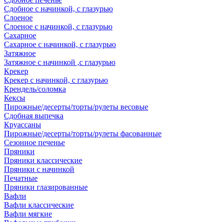
Сдобное с начинкой, с глазурью
Слоеное
Слоеное с начинкой, с глазурью
Сахарное
Сахарное с начинкой, с глазурью
Затяжное
Затяжное с начинкой ,с глазурью
Крекер
Крекер с начинкой, с глазурью
Крендель/соломка
Кексы
Пирожные/десерты/торты/рулеты весовые
Сдобная выпечка
Круассаны
Пирожные/десерты/торты/рулеты фасованные
Сезонное печенье
Пряники
Пряники классические
Пряники с начинкой
Печатные
Пряники глазированные
Вафли
Вафли классические
Вафли мягкие