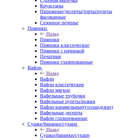
Сдобная выпечка
Круассаны
Пирожные/десерты/торты/рулеты
фасованные
Сезонное печенье
Пряники
Назад
Пряники
Пряники классические
Пряники с начинкой
Печатные
Пряники глазированные
Вафли
Назад
Вафли
Вафли классические
Вафли мягкие
Вафельные трубочки
Вафельные рулеты/рожки
Вафли карамельные(голландские)
Вафельные десерты
Вафли глазированные
Сушки/баранки/сухари
Назад
Сушки/баранки/сухари