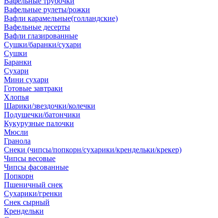
Вафельные трубочки
Вафельные рулеты/рожки
Вафли карамельные(голландские)
Вафельные десерты
Вафли глазированные
Сушки/баранки/сухари
Сушки
Баранки
Сухари
Мини сухари
Готовые завтраки
Хлопья
Шарики/звездочки/колечки
Подушечки/батончики
Кукурузные палочки
Мюсли
Гранола
Снеки (чипсы/попкорн/сухарики/крендельки/крекер)
Чипсы весовые
Чипсы фасованные
Попкорн
Пшеничный снек
Сухарики/гренки
Снек сырный
Крендельки