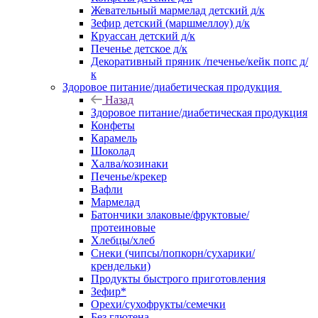
Жевательный мармелад детский д/к
Зефир детский (маршмеллоу) д/к
Круассан детский д/к
Печенье детское д/к
Декоративный пряник /печенье/кейк попс д/
к
Здоровое питание/диабетическая продукция
Назад
Здоровое питание/диабетическая продукция
Конфеты
Карамель
Шоколад
Халва/козинаки
Печенье/крекер
Вафли
Мармелад
Батончики злаковые/фруктовые/
протеиновые
Хлебцы/хлеб
Снеки (чипсы/попкорн/сухарики/
крендельки)
Продукты быстрого приготовления
Зефир*
Орехи/сухофрукты/семечки
Без глютена