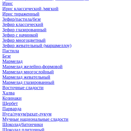
Ирис
Ирис классический /мягкий
Ирис тираженный
Зефир/пастила/безе
Зефир классический
Зефир глазированный
Зефир с начинкой
Зефир многоцветный
Зефир жевательный (маршмеллоу)
Пастила
Безе
Мармелад
Мармелад желейно-формовой
Мармелад многослойный
Мармелад жевательный
Мармелад глазированный
Восточные сладости
Халва
Козинаки
Щербет
Парварда
Нуга/лукум/рахат-лукум
Мучные национальные сладости
Шоколад/батончики
Шоколад плиточный