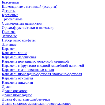
Батончики
Шоколадные с начинкой (ассорти)
Десерты
Кремовые
Трюфельные
С ликерными начинками
Орехи,фрукты/злаки в шоколаде
Грильяж
Злаковые
Набор микс конфеты
Элитные
Карамель
Карамель мини
Карамель леденцовая
Карамель помадная/с молочной начинкой
Карамель с фруктово-ягодной /желейной начинкой
Карамель глазированная/в какао
Карамель шоколадно-ореховая /молочно-ореховая
Карамель открытая
Карамель ликерная
Драже
Драже ореховое
Драже шоколадное
Драже фрукты/ягоды/семечки
Драже сахарное /мармеладное/освежающее