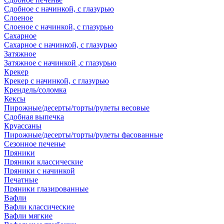
Сдобное с начинкой, с глазурью
Слоеное
Слоеное с начинкой, с глазурью
Сахарное
Сахарное с начинкой, с глазурью
Затяжное
Затяжное с начинкой ,с глазурью
Крекер
Крекер с начинкой, с глазурью
Крендель/соломка
Кексы
Пирожные/десерты/торты/рулеты весовые
Сдобная выпечка
Круассаны
Пирожные/десерты/торты/рулеты фасованные
Сезонное печенье
Пряники
Пряники классические
Пряники с начинкой
Печатные
Пряники глазированные
Вафли
Вафли классические
Вафли мягкие