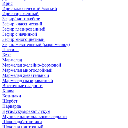
Ирис
Ирис классический /мягкий
Ирис тираженный
Зефир/пастила/безе
Зефир классический
Зефир глазированный
Зефир с начинкой
Зефир многоцветный
Зефир жевательный (маршмеллоу)
Пастила
Безе
Мармелад
Мармелад желейно-формовой
Мармелад многослойный
Мармелад жевательный
Мармелад глазированный
Восточные сладости
Халва
Козинаки
Щербет
Парварда
Нуга/лукум/рахат-лукум
Мучные национальные сладости
Шоколад/батончики
Шоколад плиточный