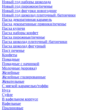
Новый год наборы шоколада
Новый год пирожное/печенье
Новый год фигурки новогодние
Новый год шоколад плиточный /батончики
Пасха декоративная карамель
Пасха декоративные пряники/печенье
Пасха куличи
Пасха наборы конфет
Пасха пирожные/печенье
Пасха шоколад плиточный /батончики
Пасха шоколад фигурный
Пост печенье
Конфеты
Помадные
Помадные с начинкой
Молочные (коровка)
Желейные
Желейные глазированные
Жевательные
С мягкой карамелью/тоффи
Нуга
Суфле
В вафельном корпусе
Вафельные
Пралиновые