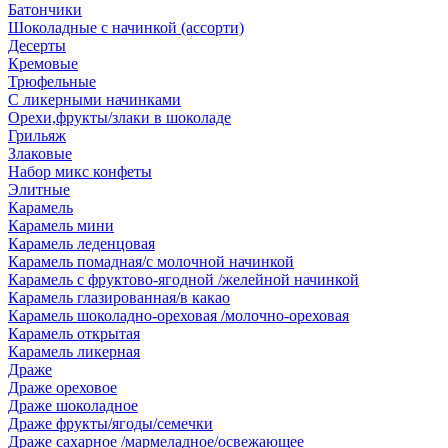
Батончики
Шоколадные с начинкой (ассорти)
Десерты
Кремовые
Трюфельные
С ликерными начинками
Орехи,фрукты/злаки в шоколаде
Грильяж
Злаковые
Набор микс конфеты
Элитные
Карамель
Карамель мини
Карамель леденцовая
Карамель помадная/с молочной начинкой
Карамель с фруктово-ягодной /желейной начинкой
Карамель глазированная/в какао
Карамель шоколадно-ореховая /молочно-ореховая
Карамель открытая
Карамель ликерная
Драже
Драже ореховое
Драже шоколадное
Драже фрукты/ягоды/семечки
Драже сахарное /мармеладное/освежающее