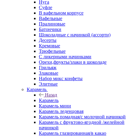
Нуга
Суфле
В вафельном корпусе
Вафельные
Пралиновые
Батончики
Шоколадные с начинкой (ассорти)
Десерты
Кремовые
Трюфельные
С ликерными начинками
Орехи,фрукты/злаки в шоколаде
Грильяж
Злаковые
Набор микс конфеты
Элитные
Карамель
Назад
Карамель
Карамель мини
Карамель леденцовая
Карамель помадная/с молочной начинкой
Карамель с фруктово-ягодной /желейной
начинкой
Карамель глазированная/в какао