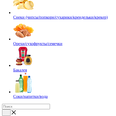
Снеки (чипсы/попкорн/сухарики/крендельки/крекер)
Орехи/сухофрукты/семечки
Бакалея
Соки/напитки/вода