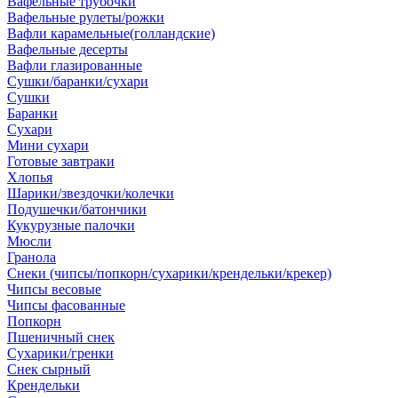
Вафельные трубочки
Вафельные рулеты/рожки
Вафли карамельные(голландские)
Вафельные десерты
Вафли глазированные
Сушки/баранки/сухари
Сушки
Баранки
Сухари
Мини сухари
Готовые завтраки
Хлопья
Шарики/звездочки/колечки
Подушечки/батончики
Кукурузные палочки
Мюсли
Гранола
Снеки (чипсы/попкорн/сухарики/крендельки/крекер)
Чипсы весовые
Чипсы фасованные
Попкорн
Пшеничный снек
Сухарики/гренки
Снек сырный
Крендельки