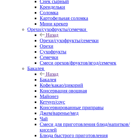
Снек сырный
Крендельки
Соломка
Картофельная соломка
Мини крекер
Орехи/сухофрукты/семечки
Назад
Орехи/сухофрукты/семечки
Орехи
Сухофрукты
Семечки
Смеси орехов/фруктов/ягод/семечек
Бакалея
Назад
Бакалея
Кофе/какао/цикорий
Консервация овощная
Майонез
Кетчуп/соус
Консервированные приправы
Джем/варенье/мед
Чай
Смеси для приготовления блюд/напитков/
киселей
Блюда быстрого приготовления