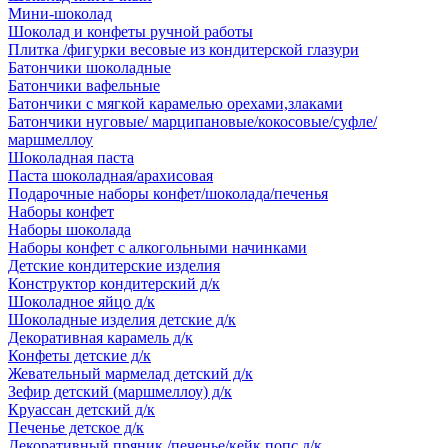
Мини-шоколад
Шоколад и конфеты ручной работы
Плитка /фигурки весовые из кондитерской глазури
Батончики шоколадные
Батончики вафельные
Батончики с мягкой карамелью орехами,злаками
Батончики нуговые/ марципановые/кокосовые/суфле/
маршмеллоу
Шоколадная паста
Паста шоколадная/арахисовая
Подарочные наборы конфет/шоколада/печенья
Наборы конфет
Наборы шоколада
Наборы конфет с алкогольными начинками
Детские кондитерские изделия
Конструктор кондитерский д/к
Шоколадное яйцо д/к
Шоколадные изделия детские д/к
Декоративная карамель д/к
Конфеты детские д/к
Жевательный мармелад детский д/к
Зефир детский (маршмеллоу) д/к
Круассан детский д/к
Печенье детское д/к
Декоративный пряник /печенье/кейк попс д/к