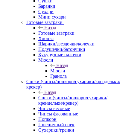
Сушки
Баранки
Сухари
Мини сухари
Готовые завтраки
Назад
Готовые завтраки
Хлопья
Шарики/звездочки/колечки
Подушечки/батончики
Кукурузные палочки
Мюсли
Назад
Мюсли
Гранола
Снеки (чипсы/попкорн/сухарики/крендельки/
крекер)
Назад
Снеки (чипсы/попкорн/сухарики/
крендельки/крекер)
Чипсы весовые
Чипсы фасованные
Попкорн
Пшеничный снек
Сухарики/гренки