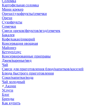
Соломка
Картофельная соломка
Мини крекер
Орехи/сухофрукты/семечки
Орехи
Сухофрукты
Семечки
Смеси орехов/фруктов/ягод/семечек
Бакалея
Кофе/какао/цикорий
Консервация овощная
Майонез
Кетчуп/соус
Консервированные приправы
Джем/варенье/мед
Чай
Смеси для приготовления блюд/напитков/киселей
Блюда быстрого приготовления
Соки/напитки/вода
Чай холодный
Акции
Услуги
Блог
Бренды
Как купить