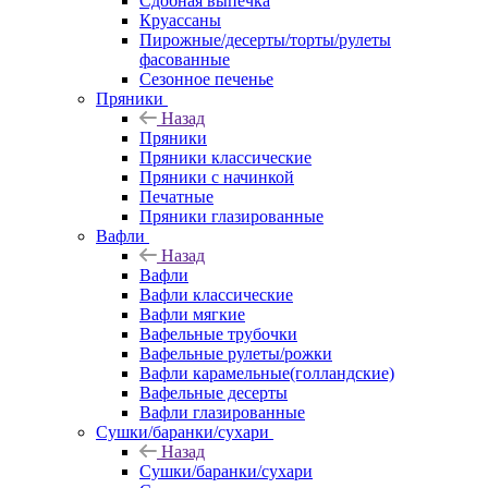
Сдобная выпечка
Круассаны
Пирожные/десерты/торты/рулеты
фасованные
Сезонное печенье
Пряники
Назад
Пряники
Пряники классические
Пряники с начинкой
Печатные
Пряники глазированные
Вафли
Назад
Вафли
Вафли классические
Вафли мягкие
Вафельные трубочки
Вафельные рулеты/рожки
Вафли карамельные(голландские)
Вафельные десерты
Вафли глазированные
Сушки/баранки/сухари
Назад
Сушки/баранки/сухари