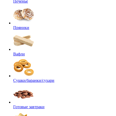
Печенье
Пряники
Вафли
Сушки/баранки/сухари
Готовые завтраки