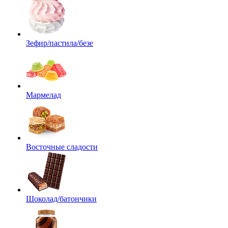
Зефир/пастила/безе
Мармелад
Восточные сладости
Шоколад/батончики