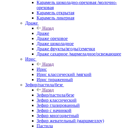
Карамель шоколадно-ореховая /молочно-
ореховая
Карамель открытая
Карамель ликерная
Драже
Назад
Драже
Драже ореховое
Драже шоколадное
Драже фрукты/ягоды/семечки
Драже сахарное /мармеладное/освежающее
Ирис
Назад
Ирис
Ирис классический /мягкий
Ирис тираженный
Зефир/пастила/безе
Назад
Зефир/пастила/безе
Зефир классический
Зефир глазированный
Зефир с начинкой
Зефир многоцветный
Зефир жевательный (маршмеллоу)
Пастила