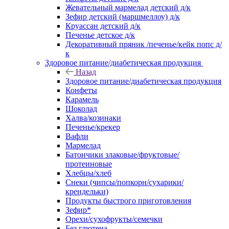
Жевательный мармелад детский д/к
Зефир детский (маршмеллоу) д/к
Круассан детский д/к
Печенье детское д/к
Декоративный пряник /печенье/кейк попс д/
к
Здоровое питание/диабетическая продукция
Назад
Здоровое питание/диабетическая продукция
Конфеты
Карамель
Шоколад
Халва/козинаки
Печенье/крекер
Вафли
Мармелад
Батончики злаковые/фруктовые/
протеиновые
Хлебцы/хлеб
Снеки (чипсы/попкорн/сухарики/
крендельки)
Продукты быстрого приготовления
Зефир*
Орехи/сухофрукты/семечки
Без глютена