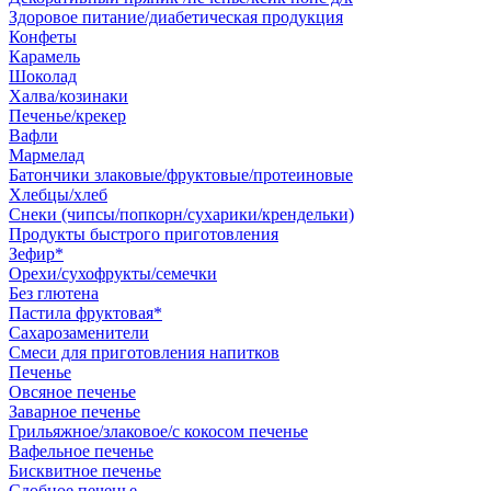
Здоровое питание/диабетическая продукция
Конфеты
Карамель
Шоколад
Халва/козинаки
Печенье/крекер
Вафли
Мармелад
Батончики злаковые/фруктовые/протеиновые
Хлебцы/хлеб
Снеки (чипсы/попкорн/сухарики/крендельки)
Продукты быстрого приготовления
Зефир*
Орехи/сухофрукты/семечки
Без глютена
Пастила фруктовая*
Сахарозаменители
Смеси для приготовления напитков
Печенье
Овсяное печенье
Заварное печенье
Грильяжное/злаковое/с кокосом печенье
Вафельное печенье
Бисквитное печенье
Сдобное печенье