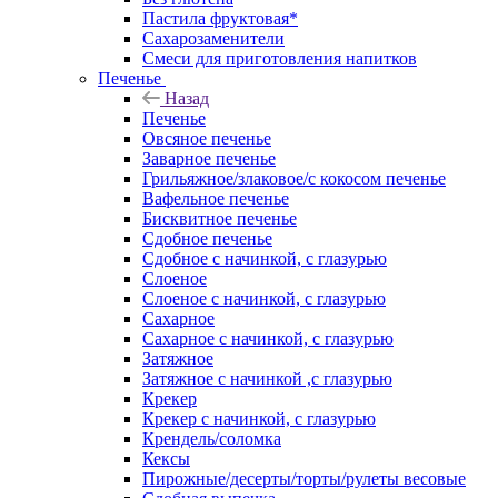
Пастила фруктовая*
Сахарозаменители
Смеси для приготовления напитков
Печенье
Назад
Печенье
Овсяное печенье
Заварное печенье
Грильяжное/злаковое/с кокосом печенье
Вафельное печенье
Бисквитное печенье
Сдобное печенье
Сдобное с начинкой, с глазурью
Слоеное
Слоеное с начинкой, с глазурью
Сахарное
Сахарное с начинкой, с глазурью
Затяжное
Затяжное с начинкой ,с глазурью
Крекер
Крекер с начинкой, с глазурью
Крендель/соломка
Кексы
Пирожные/десерты/торты/рулеты весовые