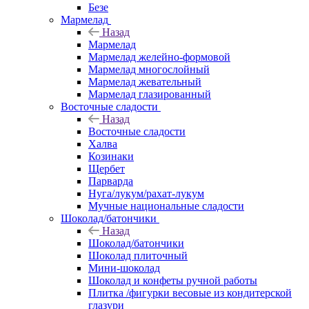
Безе
Мармелад
Назад
Мармелад
Мармелад желейно-формовой
Мармелад многослойный
Мармелад жевательный
Мармелад глазированный
Восточные сладости
Назад
Восточные сладости
Халва
Козинаки
Щербет
Парварда
Нуга/лукум/рахат-лукум
Мучные национальные сладости
Шоколад/батончики
Назад
Шоколад/батончики
Шоколад плиточный
Мини-шоколад
Шоколад и конфеты ручной работы
Плитка /фигурки весовые из кондитерской
глазури