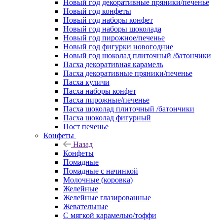
Новый год декоративные пряники/печенье
Новый год конфеты
Новый год наборы конфет
Новый год наборы шоколада
Новый год пирожное/печенье
Новый год фигурки новогодние
Новый год шоколад плиточный /батончики
Пасха декоративная карамель
Пасха декоративные пряники/печенье
Пасха куличи
Пасха наборы конфет
Пасха пирожные/печенье
Пасха шоколад плиточный /батончики
Пасха шоколад фигурный
Пост печенье
Конфеты
Назад
Конфеты
Помадные
Помадные с начинкой
Молочные (коровка)
Желейные
Желейные глазированные
Жевательные
С мягкой карамелью/тоффи