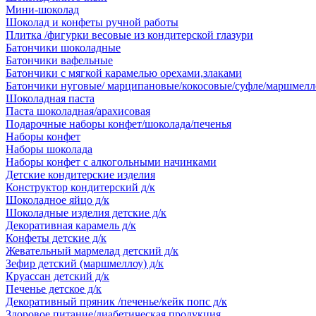
Мини-шоколад
Шоколад и конфеты ручной работы
Плитка /фигурки весовые из кондитерской глазури
Батончики шоколадные
Батончики вафельные
Батончики с мягкой карамелью орехами,злаками
Батончики нуговые/ марципановые/кокосовые/суфле/маршмелл
Шоколадная паста
Паста шоколадная/арахисовая
Подарочные наборы конфет/шоколада/печенья
Наборы конфет
Наборы шоколада
Наборы конфет с алкогольными начинками
Детские кондитерские изделия
Конструктор кондитерский д/к
Шоколадное яйцо д/к
Шоколадные изделия детские д/к
Декоративная карамель д/к
Конфеты детские д/к
Жевательный мармелад детский д/к
Зефир детский (маршмеллоу) д/к
Круассан детский д/к
Печенье детское д/к
Декоративный пряник /печенье/кейк попс д/к
Здоровое питание/диабетическая продукция