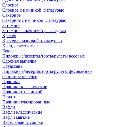
Слоеное
Слоеное с начинкой, с глазурью
Сахарное
Сахарное с начинкой, с глазурью
Затяжное
Затяжное с начинкой ,с глазурью
Крекер
Крекер с начинкой, с глазурью
Крендель/соломка
Кексы
Пирожные/десерты/торты/рулеты весовые
Сдобная выпечка
Круассаны
Пирожные/десерты/торты/рулеты фасованные
Сезонное печенье
Пряники
Пряники классические
Пряники с начинкой
Печатные
Пряники глазированные
Вафли
Вафли классические
Вафли мягкие
Вафельные трубочки