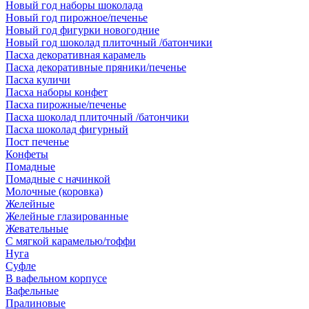
Новый год наборы шоколада
Новый год пирожное/печенье
Новый год фигурки новогодние
Новый год шоколад плиточный /батончики
Пасха декоративная карамель
Пасха декоративные пряники/печенье
Пасха куличи
Пасха наборы конфет
Пасха пирожные/печенье
Пасха шоколад плиточный /батончики
Пасха шоколад фигурный
Пост печенье
Конфеты
Помадные
Помадные с начинкой
Молочные (коровка)
Желейные
Желейные глазированные
Жевательные
С мягкой карамелью/тоффи
Нуга
Суфле
В вафельном корпусе
Вафельные
Пралиновые