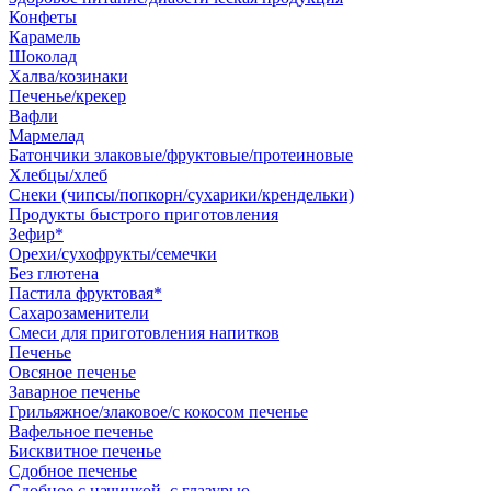
Конфеты
Карамель
Шоколад
Халва/козинаки
Печенье/крекер
Вафли
Мармелад
Батончики злаковые/фруктовые/протеиновые
Хлебцы/хлеб
Снеки (чипсы/попкорн/сухарики/крендельки)
Продукты быстрого приготовления
Зефир*
Орехи/сухофрукты/семечки
Без глютена
Пастила фруктовая*
Сахарозаменители
Смеси для приготовления напитков
Печенье
Овсяное печенье
Заварное печенье
Грильяжное/злаковое/с кокосом печенье
Вафельное печенье
Бисквитное печенье
Сдобное печенье
Сдобное с начинкой, с глазурью