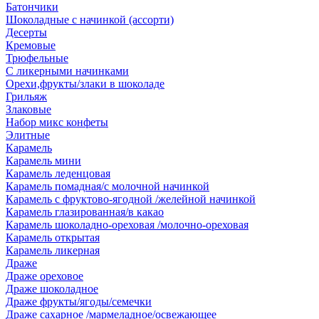
Батончики
Шоколадные с начинкой (ассорти)
Десерты
Кремовые
Трюфельные
С ликерными начинками
Орехи,фрукты/злаки в шоколаде
Грильяж
Злаковые
Набор микс конфеты
Элитные
Карамель
Карамель мини
Карамель леденцовая
Карамель помадная/с молочной начинкой
Карамель с фруктово-ягодной /желейной начинкой
Карамель глазированная/в какао
Карамель шоколадно-ореховая /молочно-ореховая
Карамель открытая
Карамель ликерная
Драже
Драже ореховое
Драже шоколадное
Драже фрукты/ягоды/семечки
Драже сахарное /мармеладное/освежающее