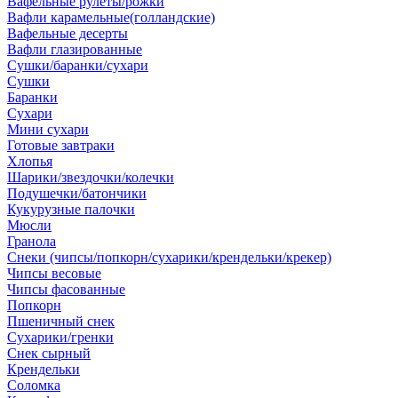
Вафельные рулеты/рожки
Вафли карамельные(голландские)
Вафельные десерты
Вафли глазированные
Сушки/баранки/сухари
Сушки
Баранки
Сухари
Мини сухари
Готовые завтраки
Хлопья
Шарики/звездочки/колечки
Подушечки/батончики
Кукурузные палочки
Мюсли
Гранола
Снеки (чипсы/попкорн/сухарики/крендельки/крекер)
Чипсы весовые
Чипсы фасованные
Попкорн
Пшеничный снек
Сухарики/гренки
Снек сырный
Крендельки
Соломка