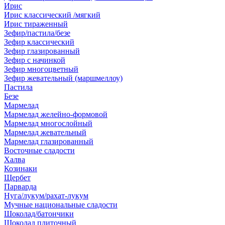
Ирис
Ирис классический /мягкий
Ирис тираженный
Зефир/пастила/безе
Зефир классический
Зефир глазированный
Зефир с начинкой
Зефир многоцветный
Зефир жевательный (маршмеллоу)
Пастила
Безе
Мармелад
Мармелад желейно-формовой
Мармелад многослойный
Мармелад жевательный
Мармелад глазированный
Восточные сладости
Халва
Козинаки
Щербет
Парварда
Нуга/лукум/рахат-лукум
Мучные национальные сладости
Шоколад/батончики
Шоколад плиточный