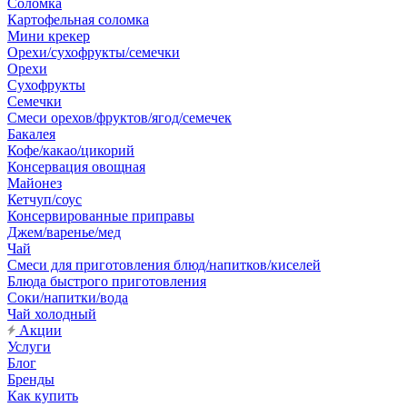
Соломка
Картофельная соломка
Мини крекер
Орехи/сухофрукты/семечки
Орехи
Сухофрукты
Семечки
Смеси орехов/фруктов/ягод/семечек
Бакалея
Кофе/какао/цикорий
Консервация овощная
Майонез
Кетчуп/соус
Консервированные приправы
Джем/варенье/мед
Чай
Смеси для приготовления блюд/напитков/киселей
Блюда быстрого приготовления
Соки/напитки/вода
Чай холодный
Акции
Услуги
Блог
Бренды
Как купить