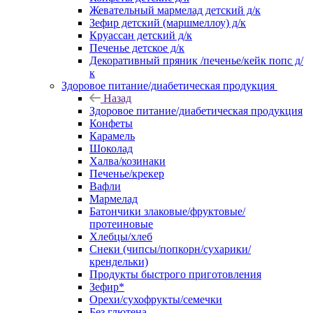
Жевательный мармелад детский д/к
Зефир детский (маршмеллоу) д/к
Круассан детский д/к
Печенье детское д/к
Декоративный пряник /печенье/кейк попс д/
к
Здоровое питание/диабетическая продукция
Назад
Здоровое питание/диабетическая продукция
Конфеты
Карамель
Шоколад
Халва/козинаки
Печенье/крекер
Вафли
Мармелад
Батончики злаковые/фруктовые/
протеиновые
Хлебцы/хлеб
Снеки (чипсы/попкорн/сухарики/
крендельки)
Продукты быстрого приготовления
Зефир*
Орехи/сухофрукты/семечки
Без глютена