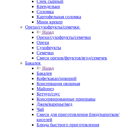
Снек сырный
Крендельки
Соломка
Картофельная соломка
Мини крекер
Орехи/сухофрукты/семечки
Назад
Орехи/сухофрукты/семечки
Орехи
Сухофрукты
Семечки
Смеси орехов/фруктов/ягод/семечек
Бакалея
Назад
Бакалея
Кофе/какао/цикорий
Консервация овощная
Майонез
Кетчуп/соус
Консервированные приправы
Джем/варенье/мед
Чай
Смеси для приготовления блюд/напитков/
киселей
Блюда быстрого приготовления