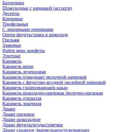
Батончики
Шоколадные с начинкой (ассорти)
Десерты
Кремовые
Трюфельные
С ликерными начинками
Орехи,фрукты/злаки в шоколаде
Грильяж
Злаковые
Набор микс конфеты
Элитные
Карамель
Карамель мини
Карамель леденцовая
Карамель помадная/с молочной начинкой
Карамель с фруктово-ягодной /желейной начинкой
Карамель глазированная/в какао
Карамель шоколадно-ореховая /молочно-ореховая
Карамель открытая
Карамель ликерная
Драже
Драже ореховое
Драже шоколадное
Драже фрукты/ягоды/семечки
Драже сахарное /мармеладное/освежающее