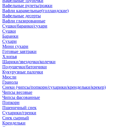
Вафельные трубочки
Вафельные рулеты/рожки
Вафли карамельные(голландские)
Вафельные десерты
Вафли глазированные
Сушки/баранки/сухари
Сушки
Баранки
Сухари
Мини сухари
Готовые завтраки
Хлопья
Шарики/звездочки/колечки
Подушечки/батончики
Кукурузные палочки
Мюсли
Гранола
Снеки (чипсы/попкорн/сухарики/крендельки/крекер)
Чипсы весовые
Чипсы фасованные
Попкорн
Пшеничный снек
Сухарики/гренки
Снек сырный
Крендельки