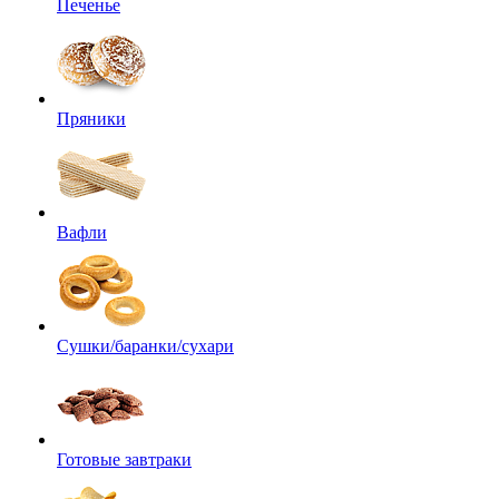
Печенье
Пряники
Вафли
Сушки/баранки/сухари
Готовые завтраки