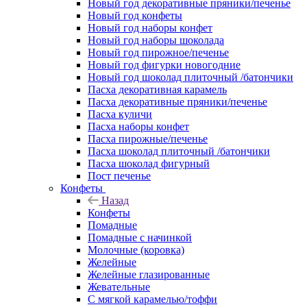
Новый год декоративные пряники/печенье
Новый год конфеты
Новый год наборы конфет
Новый год наборы шоколада
Новый год пирожное/печенье
Новый год фигурки новогодние
Новый год шоколад плиточный /батончики
Пасха декоративная карамель
Пасха декоративные пряники/печенье
Пасха куличи
Пасха наборы конфет
Пасха пирожные/печенье
Пасха шоколад плиточный /батончики
Пасха шоколад фигурный
Пост печенье
Конфеты
Назад
Конфеты
Помадные
Помадные с начинкой
Молочные (коровка)
Желейные
Желейные глазированные
Жевательные
С мягкой карамелью/тоффи