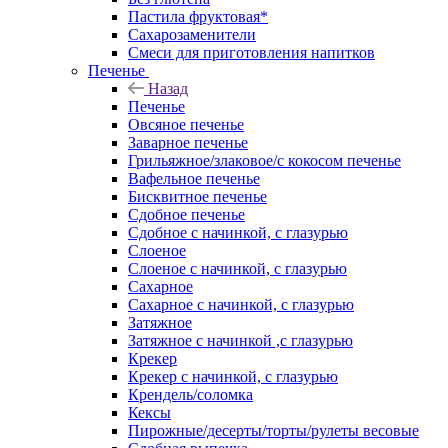
Пастила фруктовая*
Сахарозаменители
Смеси для приготовления напитков
Печенье
Назад
Печенье
Овсяное печенье
Заварное печенье
Грильяжное/злаковое/с кокосом печенье
Вафельное печенье
Бисквитное печенье
Сдобное печенье
Сдобное с начинкой, с глазурью
Слоеное
Слоеное с начинкой, с глазурью
Сахарное
Сахарное с начинкой, с глазурью
Затяжное
Затяжное с начинкой ,с глазурью
Крекер
Крекер с начинкой, с глазурью
Крендель/соломка
Кексы
Пирожные/десерты/торты/рулеты весовые