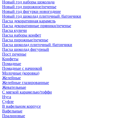
Новый год наборы шоколада
Новый год пирожное/печенье
Новый год фигурки новогодние
Новый год шоколад плиточный /батончики
Пасха декоративная карамель
Пасха декоративные пряники/печенье
Пасха куличи
Пасха наборы конфет
Пасха пирожные/печенье
Пасха шоколад плиточный /батончики
Пасха шоколад фигурный
Пост печенье
Конфеты
Помадные
Помадные с начинкой
Молочные (коровка)
Желейные
Желейные глазированные
Жевательные
С мягкой карамелью/тоффи
Нуга
Суфле
В вафельном корпусе
Вафельные
Пралиновые