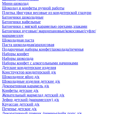
Мини-шоколад
Шоколад и конфеты ручной работы
Плитка /фигурки весовые из кондитерской глазури
Батончики шоколадные
Батончики вафельные
Батончики с мягкой карамелью орехами,злаками
Батончики нуговые/ марципановые/кокосовые/суфле/
маршмеллоу
Шоколадная паста
Паста шоколадная/арахисовая
Подарочные наборы конфет/шоколада/печенья
Наборы конфет
Наборы шоколада
Наборы конфет с алкогольными начинками
Детские кондитерские изделия
Конструктор кондитерский д/к
Шоколадное яйцо д/к
Шоколадные изделия детские д/к
Декоративная карамель д/к
Конфеты детские д/к
Жевательный мармелад детский д/к
Зефир детский (маршмеллоу) д/к
Круассан детский д/к
Печенье детское д/к
Декоративный пряник /печенье/кейк попс д/к