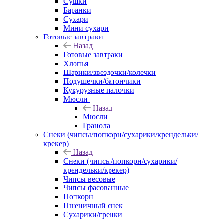
Сушки
Баранки
Сухари
Мини сухари
Готовые завтраки
Назад
Готовые завтраки
Хлопья
Шарики/звездочки/колечки
Подушечки/батончики
Кукурузные палочки
Мюсли
Назад
Мюсли
Гранола
Снеки (чипсы/попкорн/сухарики/крендельки/
крекер)
Назад
Снеки (чипсы/попкорн/сухарики/
крендельки/крекер)
Чипсы весовые
Чипсы фасованные
Попкорн
Пшеничный снек
Сухарики/гренки