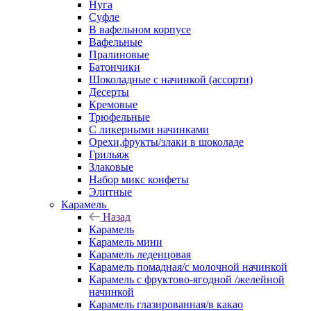
Нуга
Суфле
В вафельном корпусе
Вафельные
Пралиновые
Батончики
Шоколадные с начинкой (ассорти)
Десерты
Кремовые
Трюфельные
С ликерными начинками
Орехи,фрукты/злаки в шоколаде
Грильяж
Злаковые
Набор микс конфеты
Элитные
Карамель
Назад
Карамель
Карамель мини
Карамель леденцовая
Карамель помадная/с молочной начинкой
Карамель с фруктово-ягодной /желейной
начинкой
Карамель глазированная/в какао