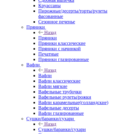
Сдобная выпечка
Круассаны
Пирожные/десерты/торты/рулеты
фасованные
Сезонное печенье
Пряники
Назад
Пряники
Пряники классические
Пряники с начинкой
Печатные
Пряники глазированные
Вафли
Назад
Вафли
Вафли классические
Вафли мягкие
Вафельные трубочки
Вафельные рулеты/рожки
Вафли карамельные(голландские)
Вафельные десерты
Вафли глазированные
Сушки/баранки/сухари
Назад
Сушки/баранки/сухари