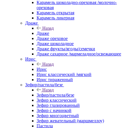
Карамель шоколадно-ореховая /молочно-
ореховая
Карамель открытая
Карамель ликерная
Драже
Назад
Драже
Драже ореховое
Драже шоколадное
Драже фрукты/ягоды/семечки
Драже сахарное /мармеладное/освежающее
Ирис
Назад
Ирис
Ирис классический /мягкий
Ирис тираженный
Зефир/пастила/безе
Назад
Зефир/пастила/безе
Зефир классический
Зефир глазированный
Зефир с начинкой
Зефир многоцветный
Зефир жевательный (маршмеллоу)
Пастила