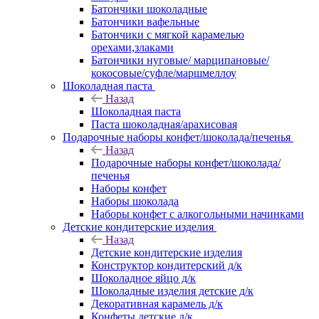
Батончики шоколадные
Батончики вафельные
Батончики с мягкой карамелью
орехами,злаками
Батончики нуговые/ марципановые/
кокосовые/суфле/маршмеллоу
Шоколадная паста
Назад
Шоколадная паста
Паста шоколадная/арахисовая
Подарочные наборы конфет/шоколада/печенья
Назад
Подарочные наборы конфет/шоколада/
печенья
Наборы конфет
Наборы шоколада
Наборы конфет с алкогольными начинками
Детские кондитерские изделия
Назад
Детские кондитерские изделия
Конструктор кондитерский д/к
Шоколадное яйцо д/к
Шоколадные изделия детские д/к
Декоративная карамель д/к
Конфеты детские д/к