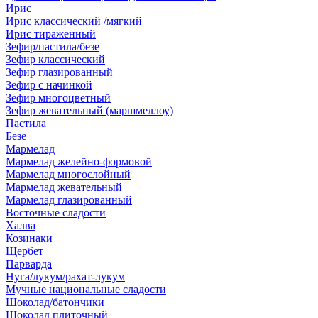
Ирис
Ирис классический /мягкий
Ирис тираженный
Зефир/пастила/безе
Зефир классический
Зефир глазированный
Зефир с начинкой
Зефир многоцветный
Зефир жевательный (маршмеллоу)
Пастила
Безе
Мармелад
Мармелад желейно-формовой
Мармелад многослойный
Мармелад жевательный
Мармелад глазированный
Восточные сладости
Халва
Козинаки
Щербет
Парварда
Нуга/лукум/рахат-лукум
Мучные национальные сладости
Шоколад/батончики
Шоколад плиточный