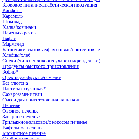
Здоровое питание/диабетическая продукция
Конфеты
Карамель
Шоколад
Халва/козинаки
Печенье/крекер
Вафли
Мармелад
Батончики злаковые/фруктовые/протеиновые
Хлебцы/хлеб
Снеки (чипсы/попкорн/сухарики/крендельки)
Продукты быстрого приготовления
Зефир*
Орехи/сухофрукты/семечки
Без глютена
Пастила фруктовая*
Сахарозаменители
Смеси для приготовления напитков
Печенье
Овсяное печенье
Заварное печенье
Грильяжное/злаковое/с кокосом печенье
Вафельное печенье
Бисквитное печенье
Сдобное печенье