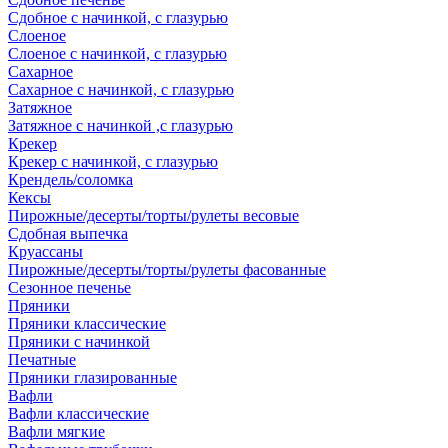
Сдобное с начинкой, с глазурью
Слоеное
Слоеное с начинкой, с глазурью
Сахарное
Сахарное с начинкой, с глазурью
Затяжное
Затяжное с начинкой ,с глазурью
Крекер
Крекер с начинкой, с глазурью
Крендель/соломка
Кексы
Пирожные/десерты/торты/рулеты весовые
Сдобная выпечка
Круассаны
Пирожные/десерты/торты/рулеты фасованные
Сезонное печенье
Пряники
Пряники классические
Пряники с начинкой
Печатные
Пряники глазированные
Вафли
Вафли классические
Вафли мягкие