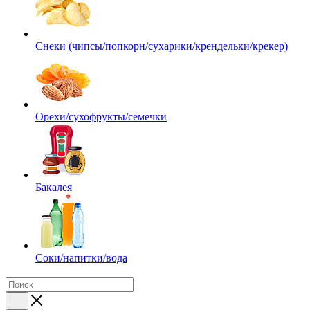
Снеки (чипсы/попкорн/сухарики/крендельки/крекер)
Орехи/сухофрукты/семечки
Бакалея
Соки/напитки/вода