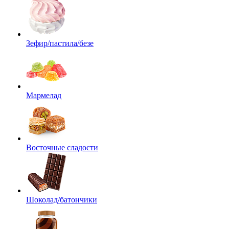
Зефир/пастила/безе
Мармелад
Восточные сладости
Шоколад/батончики